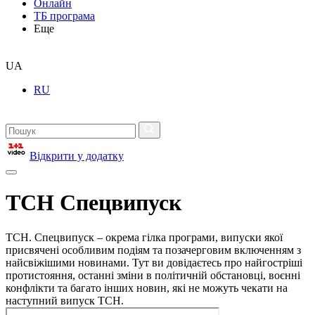
Онлайн
ТБ програма
Еще
UA
RU
Відкрити у додатку
ТСН Спецвипуск
ТСН. Спецвипуск – окрема гілка програми, випуски якої
присвячені особливим подіям та позачерговим включенням з
найсвіжішими новинами. Тут ви довідаєтесь про найгостріші
протистояння, останні зміни в політичній обстановці, воєнні
конфлікти та багато інших новин, які не можуть чекати на
наступний випуск ТСН.