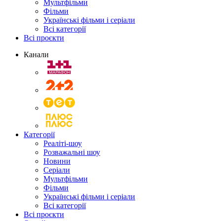
Мультфільми
Фільми
Українські фільми і серіали
Всі категорії
Всі проєкти
Канали
Категорії
Реаліті-шоу
Розважальні шоу
Новини
Серіали
Мультфільми
Фільми
Українські фільми і серіали
Всі категорії
Всі проєкти