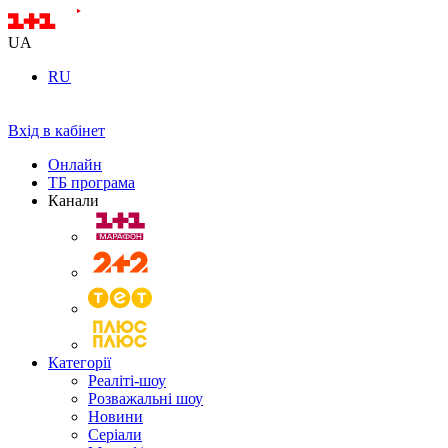
UA
RU
Вхід в кабінет
Онлайн
ТБ програма
Канали
Категорії
Реаліті-шоу
Розважальні шоу
Новини
Серіали