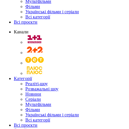
Мультфільми
Фільми
Українські фільми і серіали
Всі категорії
Всі проєкти
Канали
Категорії
Реаліті-шоу
Розважальні шоу
Новини
Серіали
Мультфільми
Фільми
Українські фільми і серіали
Всі категорії
Всі проєкти