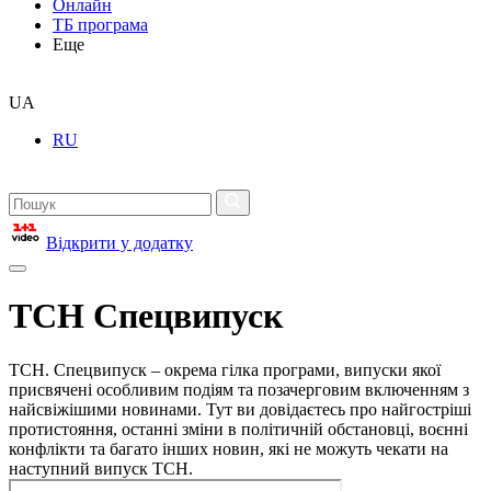
Онлайн
ТБ програма
Еще
UA
RU
Відкрити у додатку
ТСН Спецвипуск
ТСН. Спецвипуск – окрема гілка програми, випуски якої
присвячені особливим подіям та позачерговим включенням з
найсвіжішими новинами. Тут ви довідаєтесь про найгостріші
протистояння, останні зміни в політичній обстановці, воєнні
конфлікти та багато інших новин, які не можуть чекати на
наступний випуск ТСН.