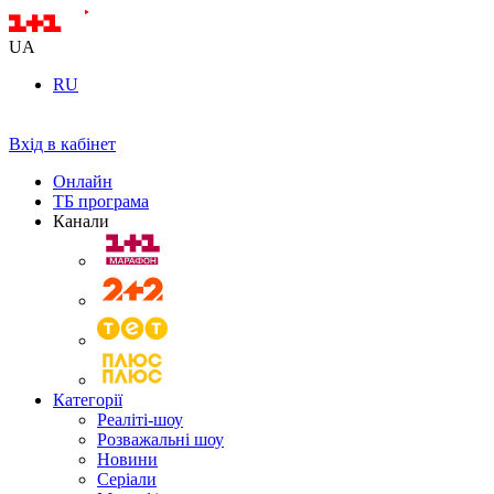
UA
RU
Вхід в кабінет
Онлайн
ТБ програма
Канали
Категорії
Реаліті-шоу
Розважальні шоу
Новини
Серіали