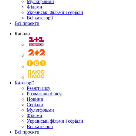
Мультфільми
Фільми
Українські фільми і серіали
Всі категорії
Всі проєкти
Канали
Категорії
Реаліті-шоу
Розважальні шоу
Новини
Серіали
Мультфільми
Фільми
Українські фільми і серіали
Всі категорії
Всі проєкти