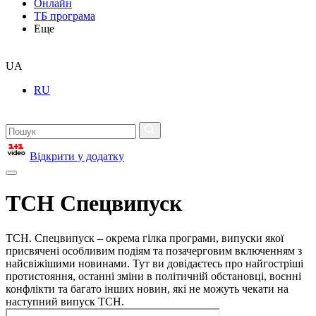
Онлайн
ТБ програма
Еще
UA
RU
Відкрити у додатку
ТСН Спецвипуск
ТСН. Спецвипуск – окрема гілка програми, випуски якої
присвячені особливим подіям та позачерговим включенням з
найсвіжішими новинами. Тут ви довідаєтесь про найгостріші
протистояння, останні зміни в політичній обстановці, воєнні
конфлікти та багато інших новин, які не можуть чекати на
наступний випуск ТСН.