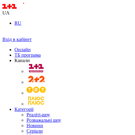
UA
RU
Вхід в кабінет
Онлайн
ТБ програма
Канали
Категорії
Реаліті-шоу
Розважальні шоу
Новини
Серіали