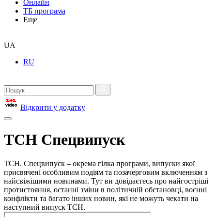
Онлайн
ТБ програма
Еще
UA
RU
Відкрити у додатку
ТСН Спецвипуск
ТСН. Спецвипуск – окрема гілка програми, випуски якої
присвячені особливим подіям та позачерговим включенням з
найсвіжішими новинами. Тут ви довідаєтесь про найгостріші
протистояння, останні зміни в політичній обстановці, воєнні
конфлікти та багато інших новин, які не можуть чекати на
наступний випуск ТСН.