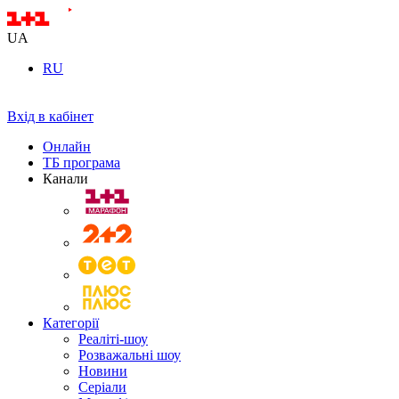
UA
RU
Вхід в кабінет
Онлайн
ТБ програма
Канали
Категорії
Реаліті-шоу
Розважальні шоу
Новини
Серіали