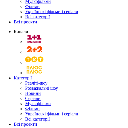
Мультфільми
Фільми
Українські фільми і серіали
Всі категорії
Всі проєкти
Канали
Категорії
Реаліті-шоу
Розважальні шоу
Новини
Серіали
Мультфільми
Фільми
Українські фільми і серіали
Всі категорії
Всі проєкти