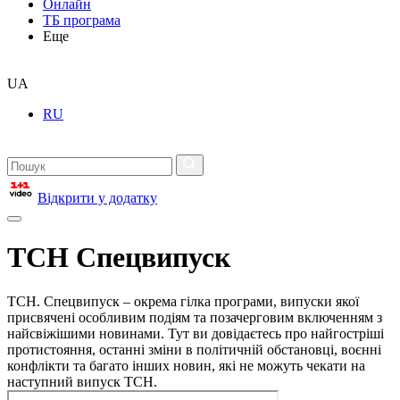
Онлайн
ТБ програма
Еще
UA
RU
Відкрити у додатку
ТСН Спецвипуск
ТСН. Спецвипуск – окрема гілка програми, випуски якої
присвячені особливим подіям та позачерговим включенням з
найсвіжішими новинами. Тут ви довідаєтесь про найгостріші
протистояння, останні зміни в політичній обстановці, воєнні
конфлікти та багато інших новин, які не можуть чекати на
наступний випуск ТСН.