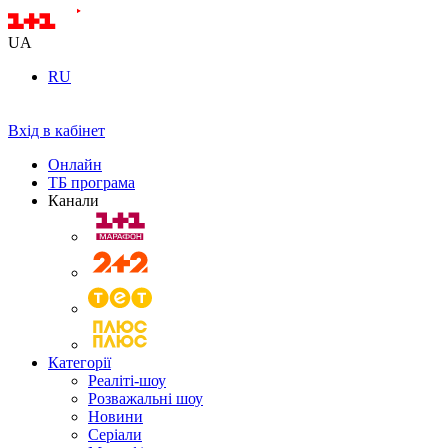
UA
RU
Вхід в кабінет
Онлайн
ТБ програма
Канали
Категорії
Реаліті-шоу
Розважальні шоу
Новини
Серіали