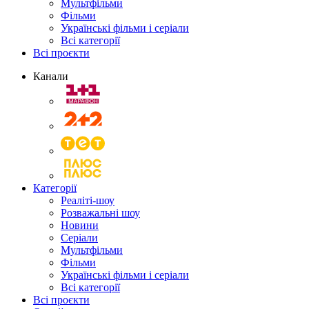
Мультфільми
Фільми
Українські фільми і серіали
Всі категорії
Всі проєкти
Канали
Категорії
Реаліті-шоу
Розважальні шоу
Новини
Серіали
Мультфільми
Фільми
Українські фільми і серіали
Всі категорії
Всі проєкти