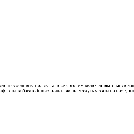
ячені особливим подіям та позачерговим включенням з найсвіжі
конфлікти та багато інших новин, які не можуть чекати на наступ