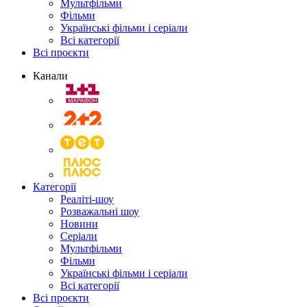
Мультфільми
Фільми
Українські фільми і серіали
Всі категорії
Всі проєкти
Канали
Категорії
Реаліті-шоу
Розважальні шоу
Новини
Серіали
Мультфільми
Фільми
Українські фільми і серіали
Всі категорії
Всі проєкти