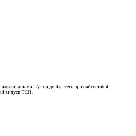
шими новинами. Тут ви довідаєтесь про найгостріші
ний випуск ТСН.