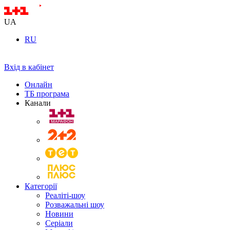
UA
RU
Вхід в кабінет
Онлайн
ТБ програма
Канали
Категорії
Реаліті-шоу
Розважальні шоу
Новини
Серіали