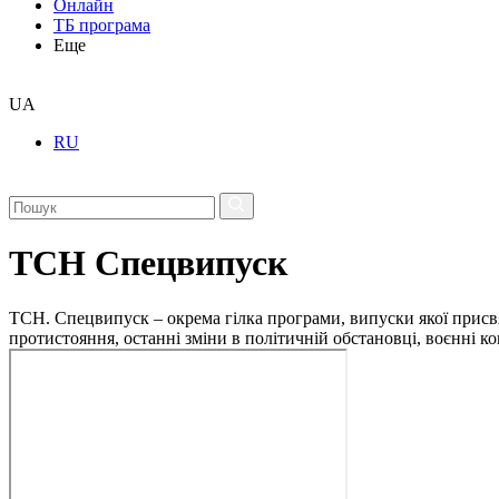
Онлайн
ТБ програма
Еще
UA
RU
ТСН Спецвипуск
ТСН. Спецвипуск – окрема гілка програми, випуски якої присв
протистояння, останні зміни в політичній обстановці, воєнні 