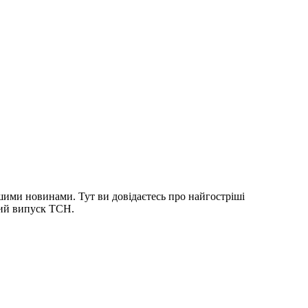
шими новинами. Тут ви довідаєтесь про найгостріші
ний випуск ТСН.