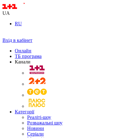
UA
RU
Вхід в кабінет
Онлайн
ТБ програма
Канали
Категорії
Реаліті-шоу
Розважальні шоу
Новини
Серіали