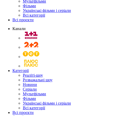
Мультфільми
Фільми
Українські фільми і серіали
Всі категорії
Всі проєкти
Канали
Категорії
Реаліті-шоу
Розважальні шоу
Новини
Серіали
Мультфільми
Фільми
Українські фільми і серіали
Всі категорії
Всі проєкти