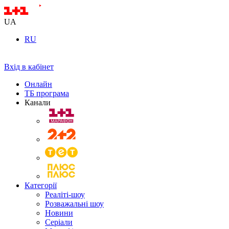
UA
RU
Вхід в кабінет
Онлайн
ТБ програма
Канали
Категорії
Реаліті-шоу
Розважальні шоу
Новини
Серіали