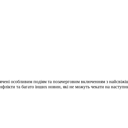
ячені особливим подіям та позачерговим включенням з найсвіжі
конфлікти та багато інших новин, які не можуть чекати на наступ