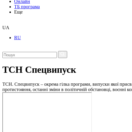
Онлайн
ТБ програма
Еще
UA
RU
ТСН Спецвипуск
ТСН. Спецвипуск – окрема гілка програми, випуски якої присв
протистояння, останні зміни в політичній обстановці, воєнні 