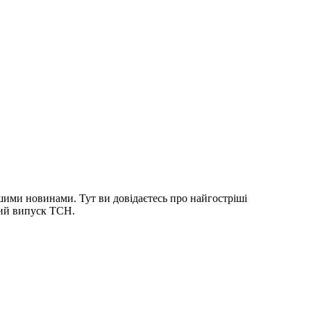
шими новинами. Тут ви довідаєтесь про найгостріші
ний випуск ТСН.