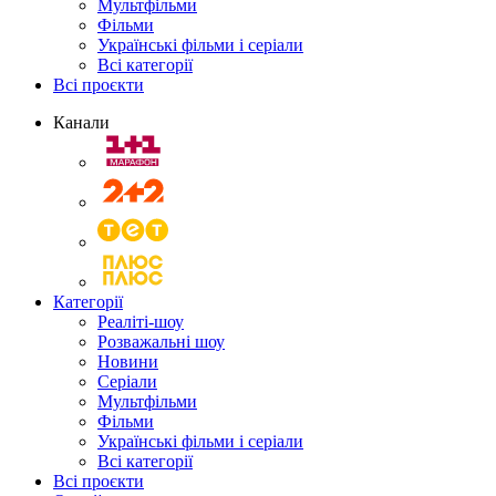
Мультфільми
Фільми
Українські фільми і серіали
Всі категорії
Всі проєкти
Канали
Категорії
Реаліті-шоу
Розважальні шоу
Новини
Серіали
Мультфільми
Фільми
Українські фільми і серіали
Всі категорії
Всі проєкти