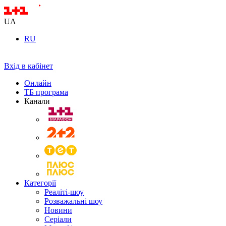
UA
RU
Вхід в кабінет
Онлайн
ТБ програма
Канали
Категорії
Реаліті-шоу
Розважальні шоу
Новини
Серіали