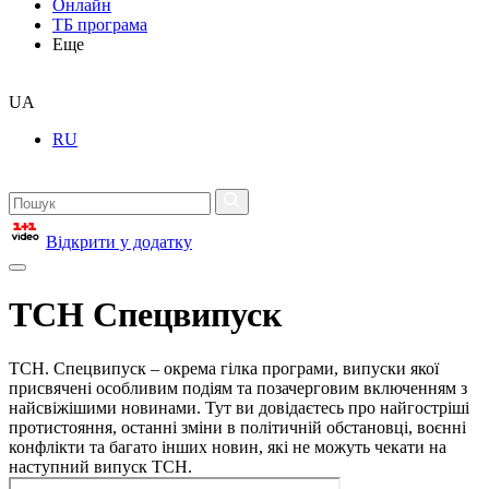
Онлайн
ТБ програма
Еще
UA
RU
Відкрити у додатку
ТСН Спецвипуск
ТСН. Спецвипуск – окрема гілка програми, випуски якої
присвячені особливим подіям та позачерговим включенням з
найсвіжішими новинами. Тут ви довідаєтесь про найгостріші
протистояння, останні зміни в політичній обстановці, воєнні
конфлікти та багато інших новин, які не можуть чекати на
наступний випуск ТСН.