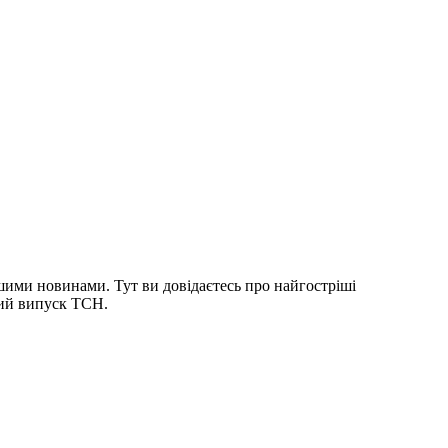
шими новинами. Тут ви довідаєтесь про найгостріші
ний випуск ТСН.