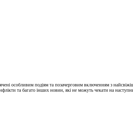
ячені особливим подіям та позачерговим включенням з найсвіжі
конфлікти та багато інших новин, які не можуть чекати на наступ