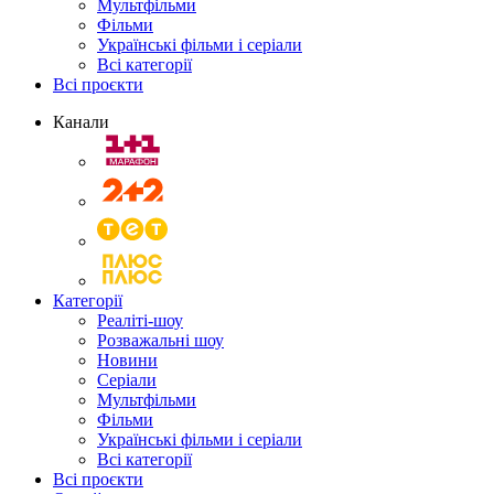
Мультфільми
Фільми
Українські фільми і серіали
Всі категорії
Всі проєкти
Канали
Категорії
Реаліті-шоу
Розважальні шоу
Новини
Серіали
Мультфільми
Фільми
Українські фільми і серіали
Всі категорії
Всі проєкти