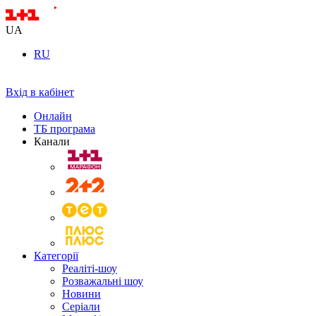
UA
RU
Вхід в кабінет
Онлайн
ТБ програма
Канали
Категорії
Реаліті-шоу
Розважальні шоу
Новини
Серіали