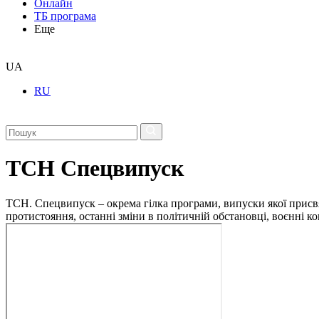
Онлайн
ТБ програма
Еще
UA
RU
ТСН Спецвипуск
ТСН. Спецвипуск – окрема гілка програми, випуски якої присв
протистояння, останні зміни в політичній обстановці, воєнні 