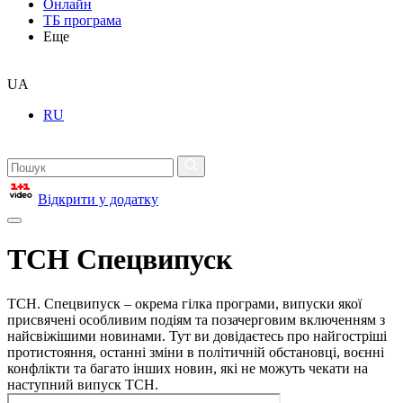
Онлайн
ТБ програма
Еще
UA
RU
Відкрити у додатку
ТСН Спецвипуск
ТСН. Спецвипуск – окрема гілка програми, випуски якої
присвячені особливим подіям та позачерговим включенням з
найсвіжішими новинами. Тут ви довідаєтесь про найгостріші
протистояння, останні зміни в політичній обстановці, воєнні
конфлікти та багато інших новин, які не можуть чекати на
наступний випуск ТСН.