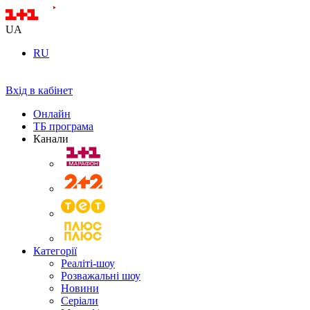
UA
RU
Вхід в кабінет
Онлайн
ТБ програма
Канали
Категорії
Реаліті-шоу
Розважальні шоу
Новини
Серіали