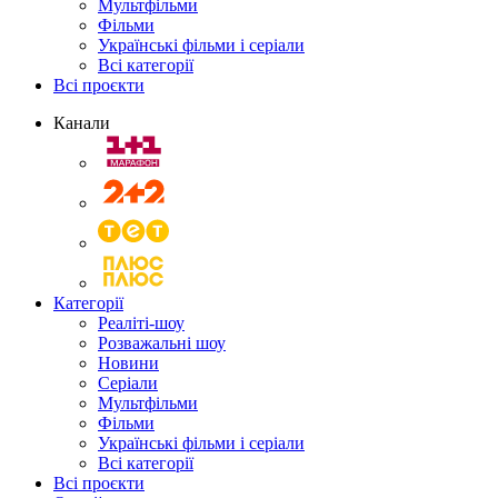
Мультфільми
Фільми
Українські фільми і серіали
Всі категорії
Всі проєкти
Канали
Категорії
Реаліті-шоу
Розважальні шоу
Новини
Серіали
Мультфільми
Фільми
Українські фільми і серіали
Всі категорії
Всі проєкти