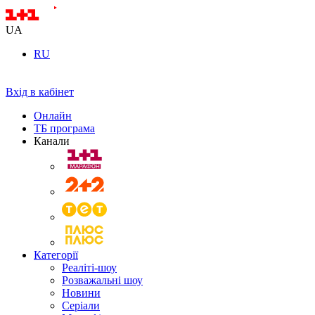
UA
RU
Вхід в кабінет
Онлайн
ТБ програма
Канали
Категорії
Реаліті-шоу
Розважальні шоу
Новини
Серіали