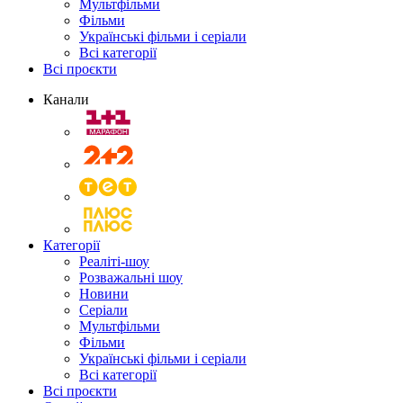
Мультфільми
Фільми
Українські фільми і серіали
Всі категорії
Всі проєкти
Канали
Категорії
Реаліті-шоу
Розважальні шоу
Новини
Серіали
Мультфільми
Фільми
Українські фільми і серіали
Всі категорії
Всі проєкти