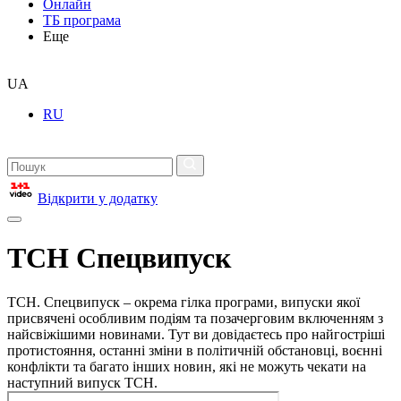
Онлайн
ТБ програма
Еще
UA
RU
Відкрити у додатку
ТСН Спецвипуск
ТСН. Спецвипуск – окрема гілка програми, випуски якої
присвячені особливим подіям та позачерговим включенням з
найсвіжішими новинами. Тут ви довідаєтесь про найгостріші
протистояння, останні зміни в політичній обстановці, воєнні
конфлікти та багато інших новин, які не можуть чекати на
наступний випуск ТСН.