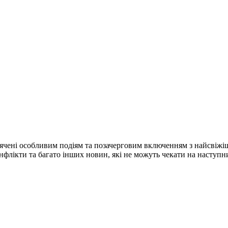
ячені особливим подіям та позачерговим включенням з найсвіжі
конфлікти та багато інших новин, які не можуть чекати на наступ