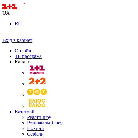
UA
RU
Вхід в кабінет
Онлайн
ТБ програма
Канали
Категорії
Реаліті-шоу
Розважальні шоу
Новини
Серіали