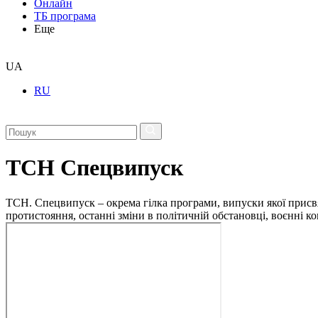
Онлайн
ТБ програма
Еще
UA
RU
ТСН Спецвипуск
ТСН. Спецвипуск – окрема гілка програми, випуски якої присв
протистояння, останні зміни в політичній обстановці, воєнні 