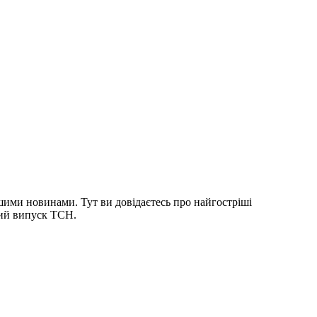
шими новинами. Тут ви довідаєтесь про найгостріші
ний випуск ТСН.