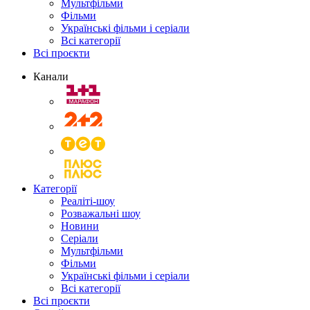
Мультфільми
Фільми
Українські фільми і серіали
Всі категорії
Всі проєкти
Канали
Категорії
Реаліті-шоу
Розважальні шоу
Новини
Серіали
Мультфільми
Фільми
Українські фільми і серіали
Всі категорії
Всі проєкти