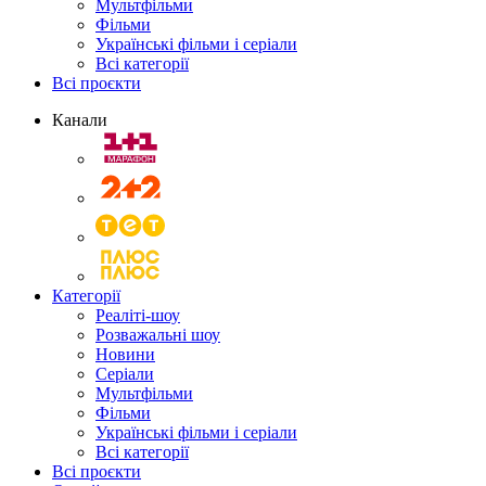
Мультфільми
Фільми
Українські фільми і серіали
Всі категорії
Всі проєкти
Канали
Категорії
Реаліті-шоу
Розважальні шоу
Новини
Серіали
Мультфільми
Фільми
Українські фільми і серіали
Всі категорії
Всі проєкти