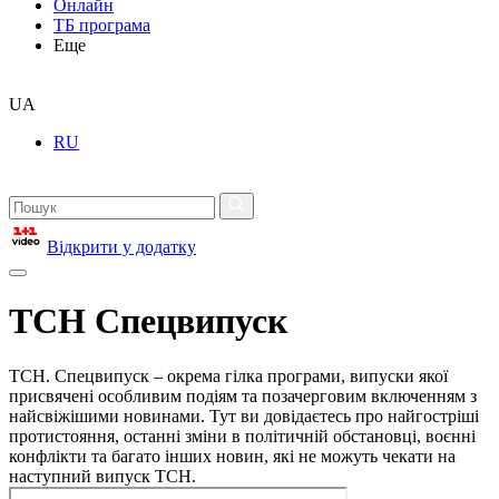
Онлайн
ТБ програма
Еще
UA
RU
Відкрити у додатку
ТСН Спецвипуск
ТСН. Спецвипуск – окрема гілка програми, випуски якої
присвячені особливим подіям та позачерговим включенням з
найсвіжішими новинами. Тут ви довідаєтесь про найгостріші
протистояння, останні зміни в політичній обстановці, воєнні
конфлікти та багато інших новин, які не можуть чекати на
наступний випуск ТСН.