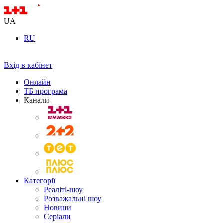
UA
RU
Вхід в кабінет
Онлайн
ТБ програма
Канали
Категорії
Реаліті-шоу
Розважальні шоу
Новини
Серіали