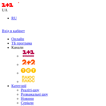
UA
RU
Вхід в кабінет
Онлайн
ТБ програма
Канали
Категорії
Реаліті-шоу
Розважальні шоу
Новини
Серіали