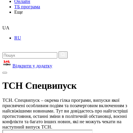
Онлайн
ТБ програма
Еще
UA
RU
Відкрити у додатку
ТСН Спецвипуск
ТСН. Спецвипуск – окрема гілка програми, випуски якої
присвячені особливим подіям та позачерговим включенням з
найсвіжішими новинами. Тут ви довідаєтесь про найгостріші
протистояння, останні зміни в політичній обстановці, воєнні
конфлікти та багато інших новин, які не можуть чекати на
наступний випуск ТСН.