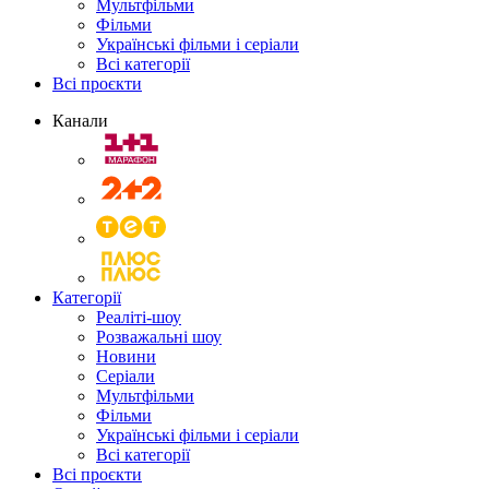
Мультфільми
Фільми
Українські фільми і серіали
Всі категорії
Всі проєкти
Канали
Категорії
Реаліті-шоу
Розважальні шоу
Новини
Серіали
Мультфільми
Фільми
Українські фільми і серіали
Всі категорії
Всі проєкти