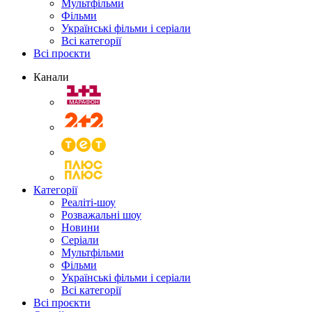
Мультфільми
Фільми
Українські фільми і серіали
Всі категорії
Всі проєкти
Канали
Категорії
Реаліті-шоу
Розважальні шоу
Новини
Серіали
Мультфільми
Фільми
Українські фільми і серіали
Всі категорії
Всі проєкти