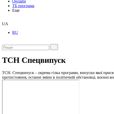
Онлайн
ТБ програма
Еще
UA
RU
ТСН Спецвипуск
ТСН. Спецвипуск – окрема гілка програми, випуски якої присв
протистояння, останні зміни в політичній обстановці, воєнні 