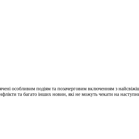
ячені особливим подіям та позачерговим включенням з найсвіжі
конфлікти та багато інших новин, які не можуть чекати на наступ