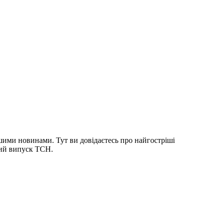
шими новинами. Тут ви довідаєтесь про найгостріші
ний випуск ТСН.