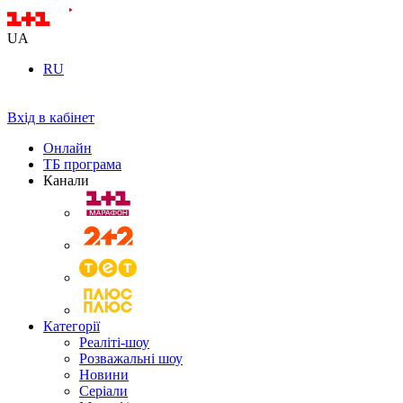
UA
RU
Вхід в кабінет
Онлайн
ТБ програма
Канали
Категорії
Реаліті-шоу
Розважальні шоу
Новини
Серіали