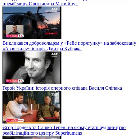
премії миру Олександра Матвійчук
Викликався добровольцем у «Рейс порятунку» на заблоковану
«Азовсталь»: історія Дмитра Кубряка
Герой України: історія оперного співака Василя Сліпака
Єгор Гордєєв та Сашко Терен: на якому етапі будівництво
реабілітаційного центру Superhumans