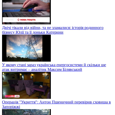
Двічі тікали від війни, та не зламалися: історія родинного
бізнесу Юлії та її доньки Катерини
У якому стані зараз українська енергосистеми й скільки ще
атак витримає – аналітик Максим Білявський
Операція "Укриття": Антон Пшеничний перевірив сховища в
Запоріжжі