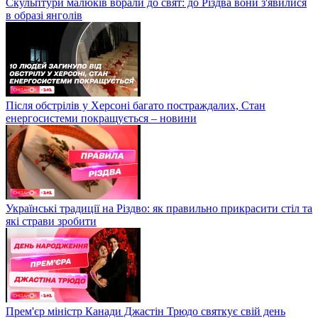
Скульптури малюків вбрали до свят: до Різдва вони з'явилися
в образі янголів
Після обстрілів у Херсоні багато постраждалих, Стан
енергосистеми покращується – новини
Українські традиції на Різдво: як правильно прикрасити стіл та
які страви зробити
Прем'єр міністр Канади Джастін Трюдо святкує свій день