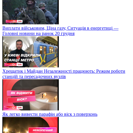
Виплати військовим, Ціна газу, Ситуація в енергетиці —
Головні новини на ранок 20 грудня
Хрещатик і Майдан Незалежності працюють: Режим роботи
станцій та пересадочних вузлів
Як легко вивести парафін або віск з поверхонь