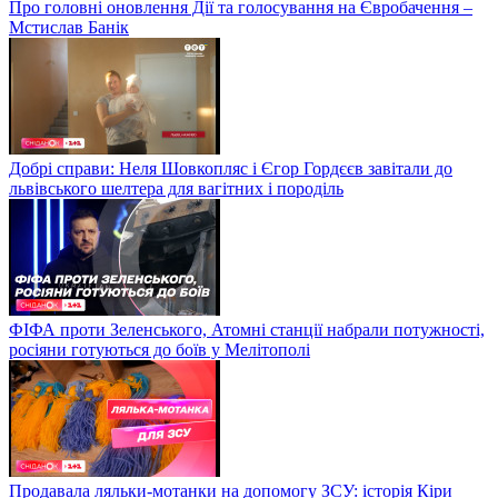
Про головні оновлення Дії та голосування на Євробачення –
Мстислав Банік
Добрі справи: Неля Шовкопляс і Єгор Гордєєв завітали до
львівського шелтера для вагітних і породіль
ФІФА проти Зеленського, Атомні станції набрали потужності,
росіяни готуються до боїв у Мелітополі
Продавала ляльки-мотанки на допомогу ЗСУ: історія Кіри