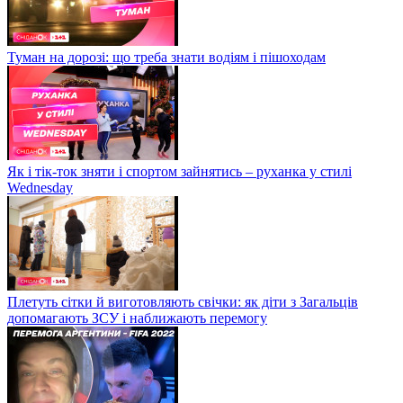
Туман на дорозі: що треба знати водіям і пішоходам
Як і тік-ток зняти і спортом зайнятись – руханка у стилі
Wednesday
Плетуть сітки й виготовляють свічки: як діти з Загальців
допомагають ЗСУ і наближають перемогу