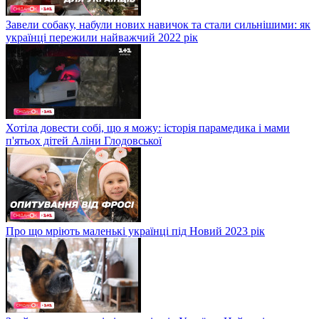
Завели собаку, набули нових навичок та стали сильнішими: як
українці пережили найважчий 2022 рік
Хотіла довести собі, що я можу: історія парамедика і мами
п'ятьох дітей Аліни Глодовської
Про що мріють маленькі українці під Новий 2023 рік