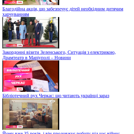
Благодійна акція, що забезпечує дітей необхідним дитячим
харчуванням
Закордонні візити Зеленського, Ситуація з електрикою,
Драмтеатр в Маріуполі – Новини
Бібліотечний рух Черкас: що читають українці зараз
Йому вже 35 років, і він продовжує роботу під час війни: