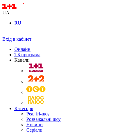
UA
RU
Вхід в кабінет
Онлайн
ТБ програма
Канали
Категорії
Реаліті-шоу
Розважальні шоу
Новини
Серіали