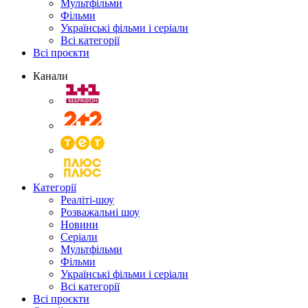
Мультфільми
Фільми
Українські фільми і серіали
Всі категорії
Всі проєкти
Канали
Категорії
Реаліті-шоу
Розважальні шоу
Новини
Серіали
Мультфільми
Фільми
Українські фільми і серіали
Всі категорії
Всі проєкти