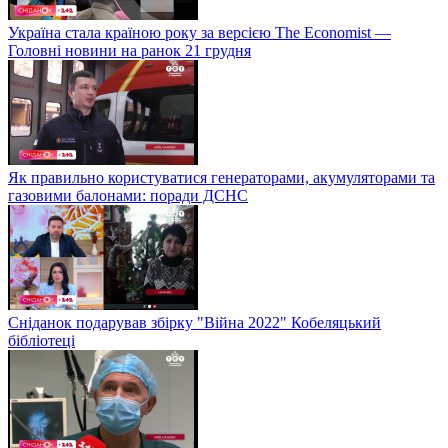
Україна стала країною року за версією The Economist —
Головні новини на ранок 21 грудня
Як правильно користуватися генераторами, акумуляторами та
газовими балонами: поради ДСНС
Сніданок подарував збірку "Війна 2022" Кобеляцький
бібліотеці