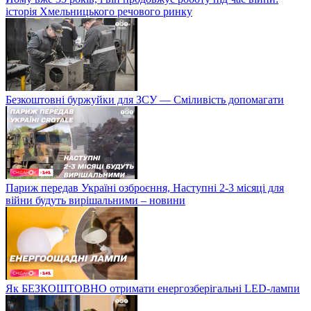
історія Хмельницького речового ринку
Безкоштовні буржуйки для ЗСУ — Сміливість допомагати
Париж передав Україні озброєння, Наступні 2-3 місяці для
війни будуть вирішальними – новини
Як БЕЗКОШТОВНО отримати енергозберігальні LED-лампи