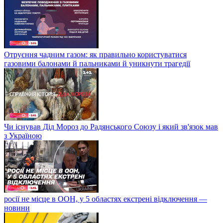
Отруєння чадним газом: як правильно користуватися
газовими балонами й пальниками й уникнути трагедії
Чи існував Дід Мороз до Радянського Союзу і який зв'язок мав
з Україною
росії не місце в ООН, у 5 областях екстрені відключення —
новини