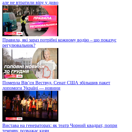
але не втратили віру у диво
Правила, які зараз потрібні кожному водію – що показує
регулювальник?
Померла Вівʼєн Вествуд, Сенат США збільшив пакет
допомоги Україні — новини
Вистава на генераторах: як театр Чорний квадрат, попри
темряву, розважає киян