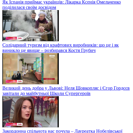
Як Іспанія приймає українців: Лікарка Ксенія Омельченко
поділилася своїм досвідом
Солідарний туризм від крафтових виробників: що це і як
виникло це явище – розбирався Костя Грубич
Великий день добра у Львові: Неля Шовкопляс і Єгор Гордєєв
завітали до майбутньої Школи Супергероїв
Закордонна спільнота нас почула – Лауреатка Нобелівської