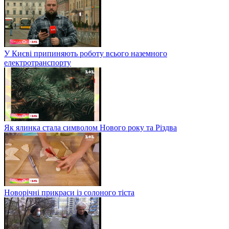
У Києві припиняють роботу всього наземного
електротранспорту
Як ялинка стала символом Нового року та Різдва
Новорічні прикраси із солоного тіста