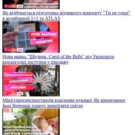
Як відбувається підготовка різдвяного концерту "Ти не один"
в колаборації 1+1 та ATLAS
Нова марка "Щедрик. Carol of the Bells" від Укрпошти
відсьогодні доступна у продажу
Мінігідроелектростанція власними руками! Як вінничанин
Іван Верещак планує виробляти світло