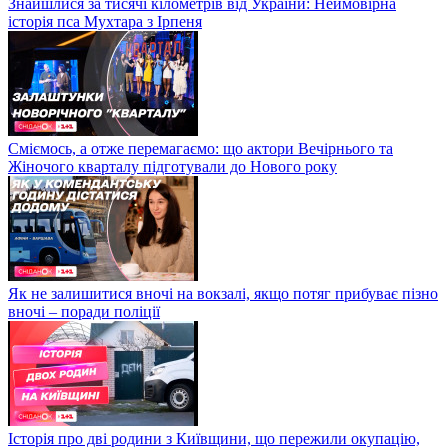
Знайшлися за тисячі кілометрів від України: Неймовірна
історія пса Мухтара з Ірпеня
Сміємось, а отже перемагаємо: що актори Вечірнього та
Жіночого кварталу підготували до Нового року
Як не залишитися вночі на вокзалі, якщо потяг прибуває пізно
вночі – поради поліції
Історія про дві родини з Київщини, що пережили окупацію,