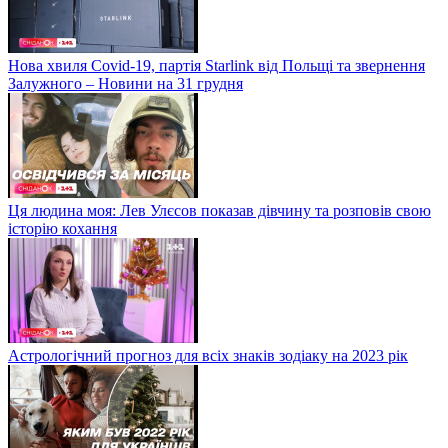
Нова хвиля Covid-19, партія Starlink від Польщі та звернення
Залужного – Новини на 31 грудня
Ця людина моя: Лев Улєсов показав дівчину та розповів свою
історію кохання
Астрологічний прогноз для всіх знаків зодіаку на 2023 рік