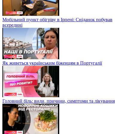
Мобільний пункт обігріву в Ірпені: Сніданок побував
всередині
Як живеться українським біженцям в Португалії
Головний біль: види, причини, симптоми та лікування