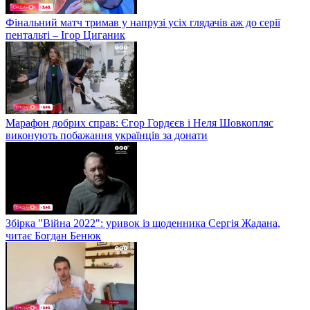
Фінальний матч тримав у напрузі усіх глядачів аж до серії
пентальті – Ігор Циганик
Марафон добрих справ: Єгор Гордєєв і Неля Шовкопляс
виконують побажання українців за донати
Збірка "Війна 2022": уривок із щоденника Сергія Жадана,
читає Богдан Бенюк