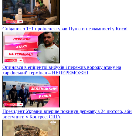
Сніданок з 1+1 проінспектував Пункти незламності у Києві
Опинявся в епіцентрі вибухів і пережив ворожу атаку на
харківський термінал – НЕПЕРЕМОЖНІ
Президент України вперше покинув державу з 24 лютого, аби
виступити у Конгресі США