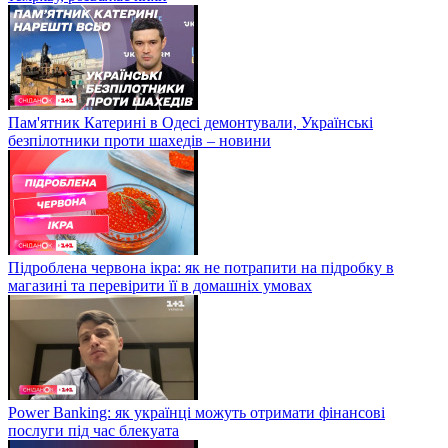
Пам'ятник Катерині в Одесі демонтували, Українські
безпілотники проти шахедів – новини
Підроблена червона ікра: як не потрапити на підробку в
магазині та перевірити її в домашніх умовах
Power Banking: як українці можуть отримати фінансові
послуги під час блекуата