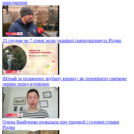
народження
25 грудня чи 7 січня: коли українці святкуватимуть Різдво
Штраф за незаконно зрубану ялинку: як перевірити святкове
дерево перед купівлею
Олена Брайченко розказала про традиції і головні страви
Різдва