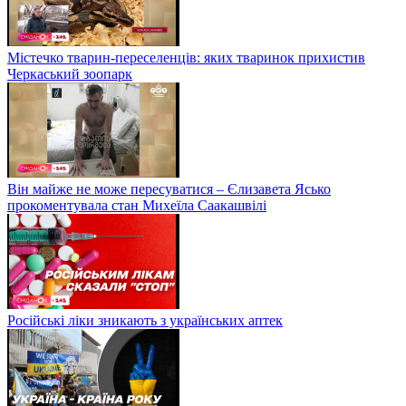
Містечко тварин-переселенців: яких тваринок прихистив
Черкаський зоопарк
Він майже не може пересуватися – Єлизавета Ясько
прокоментувала стан Михеїла Саакашвілі
Російські ліки зникають з українських аптек