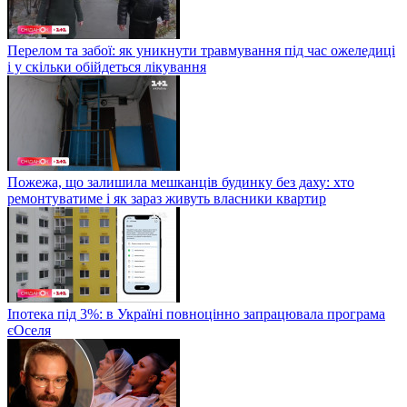
Перелом та забої: як уникнути травмування під час ожеледиці
і у скільки обійдеться лікування
Пожежа, що залишила мешканців будинку без даху: хто
ремонтуватиме і як зараз живуть власники квартир
Іпотека під 3%: в Україні повноцінно запрацювала програма
єОселя