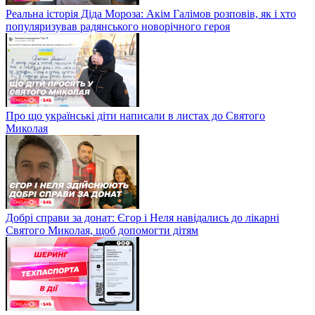
Реальна історія Діда Мороза: Акім Галімов розповів, як і хто
популяризував радянського новорічного героя
Про що українські діти написали в листах до Святого
Миколая
Добрі справи за донат: Єгор і Неля навідались до лікарні
Святого Миколая, щоб допомогти дітям