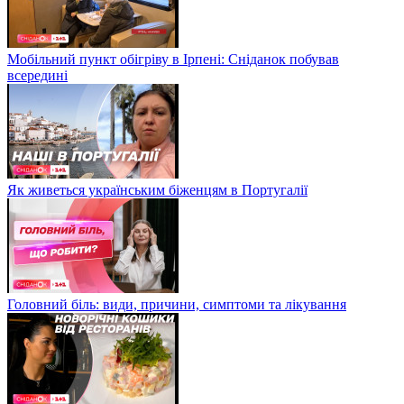
Мобільний пункт обігріву в Ірпені: Сніданок побував
всередині
Як живеться українським біженцям в Португалії
Головний біль: види, причини, симптоми та лікування