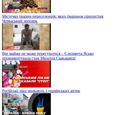
Містечко тварин-переселенців: яких тваринок прихистив
Черкаський зоопарк
Він майже не може пересуватися – Єлизавета Ясько
прокоментувала стан Михеїла Саакашвілі
Російські ліки зникають з українських аптек