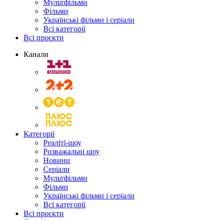
Мультфільми
Фільми
Українські фільми і серіали
Всі категорії
Всі проєкти
Канали
Категорії
Реаліті-шоу
Розважальні шоу
Новини
Серіали
Мультфільми
Фільми
Українські фільми і серіали
Всі категорії
Всі проєкти