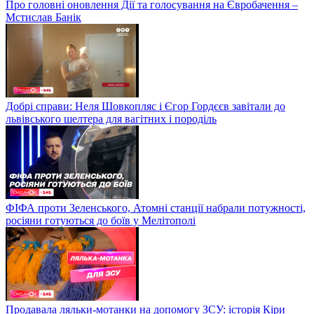
Про головні оновлення Дії та голосування на Євробачення –
Мстислав Банік
Добрі справи: Неля Шовкопляс і Єгор Гордєєв завітали до
львівського шелтера для вагітних і породіль
ФІФА проти Зеленського, Атомні станції набрали потужності,
росіяни готуються до боїв у Мелітополі
Продавала ляльки-мотанки на допомогу ЗСУ: історія Кіри