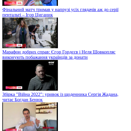
Фінальний матч тримав у напрузі усіх глядачів аж до серії
пентальті – Ігор Циганик
Марафон добрих справ: Єгор Гордєєв і Неля Шовкопляс
виконують побажання українців за донати
Збірка "Війна 2022": уривок із щоденника Сергія Жадана,
читає Богдан Бенюк