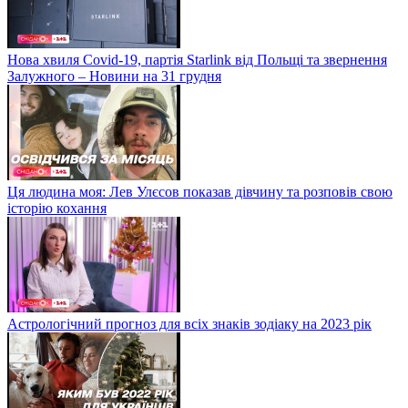
Нова хвиля Covid-19, партія Starlink від Польщі та звернення
Залужного – Новини на 31 грудня
Ця людина моя: Лев Улєсов показав дівчину та розповів свою
історію кохання
Астрологічний прогноз для всіх знаків зодіаку на 2023 рік