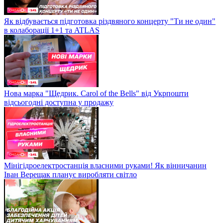
Як відбувається підготовка різдвяного концерту "Ти не один"
в колаборації 1+1 та ATLAS
Нова марка "Щедрик. Carol of the Bells" від Укрпошти
відсьогодні доступна у продажу
Мінігідроелектростанція власними руками! Як вінничанин
Іван Верещак планує виробляти світло