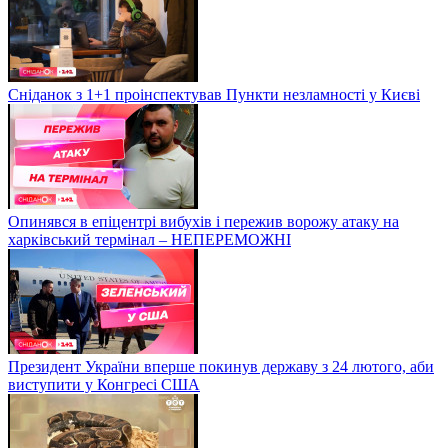
Сніданок з 1+1 проінспектував Пункти незламності у Києві
Опинявся в епіцентрі вибухів і пережив ворожу атаку на
харківський термінал – НЕПЕРЕМОЖНІ
Президент України вперше покинув державу з 24 лютого, аби
виступити у Конгресі США