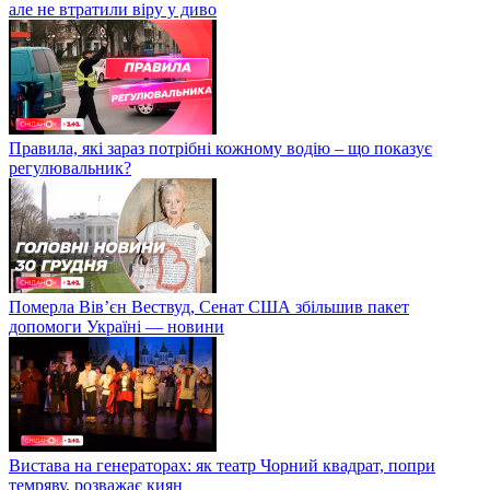
але не втратили віру у диво
Правила, які зараз потрібні кожному водію – що показує
регулювальник?
Померла Вівʼєн Вествуд, Сенат США збільшив пакет
допомоги Україні — новини
Вистава на генераторах: як театр Чорний квадрат, попри
темряву, розважає киян