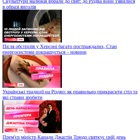
Скульптури малюків вбрали до свят: до Різдва вони з'явилися
в образі янголів
Після обстрілів у Херсоні багато постраждалих, Стан
енергосистеми покращується – новини
Українські традиції на Різдво: як правильно прикрасити стіл та
які страви зробити
Прем'єр міністр Канади Джастін Трюдо святкує свій день