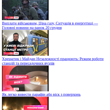
Виплати військовим, Ціна газу, Ситуація в енергетиці —
Головні новини на ранок 20 грудня
Хрещатик і Майдан Незалежності працюють: Режим роботи
станцій та пересадочних вузлів
Як легко вивести парафін або віск з поверхонь