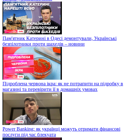
Пам'ятник Катерині в Одесі демонтували, Українські
безпілотники проти шахедів – новини
Підроблена червона ікра: як не потрапити на підробку в
магазині та перевірити її в домашніх умовах
Power Banking: як українці можуть отримати фінансові
послуги під час блекуата