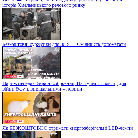
історія Хмельницького речового ринку
Безкоштовні буржуйки для ЗСУ — Сміливість допомагати
Париж передав Україні озброєння, Наступні 2-3 місяці для
війни будуть вирішальними – новини
Як БЕЗКОШТОВНО отримати енергозберігальні LED-лампи