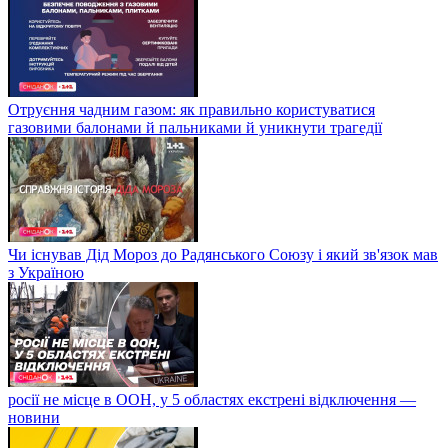
Отруєння чадним газом: як правильно користуватися
газовими балонами й пальниками й уникнути трагедії
Чи існував Дід Мороз до Радянського Союзу і який зв'язок мав
з Україною
росії не місце в ООН, у 5 областях екстрені відключення —
новини