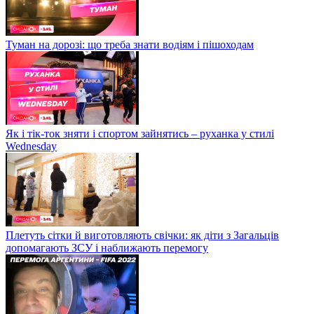
Туман на дорозі: що треба знати водіям і пішоходам
Як і тік-ток зняти і спортом зайнятись – руханка у стилі
Wednesday
Плетуть сітки й виготовляють свічки: як діти з Загальців
допомагають ЗСУ і наближають перемогу