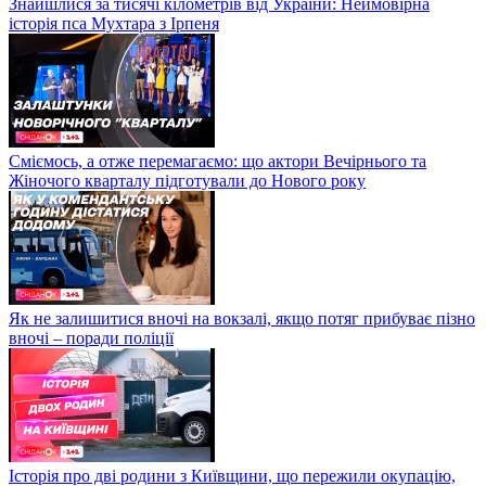
Знайшлися за тисячі кілометрів від України: Неймовірна
історія пса Мухтара з Ірпеня
Сміємось, а отже перемагаємо: що актори Вечірнього та
Жіночого кварталу підготували до Нового року
Як не залишитися вночі на вокзалі, якщо потяг прибуває пізно
вночі – поради поліції
Історія про дві родини з Київщини, що пережили окупацію,