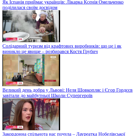
Як Іспанія приймає українців: Лікарка Ксенія Омельченко
поділилася своїм досвідом
Солідарний туризм від крафтових виробників: що це і як
виникло це явище – розбирався Костя Грубич
Великий день добра у Львові: Неля Шовкопляс і Єгор Гордєєв
завітали до майбутньої Школи Супергероїв
Закордонна спільнота нас почула – Лауреатка Нобелівської