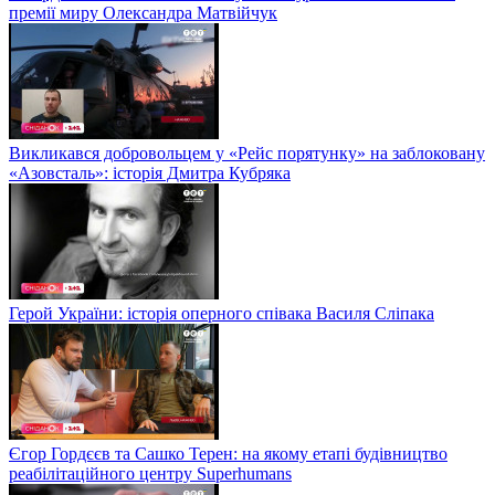
премії миру Олександра Матвійчук
Викликався добровольцем у «Рейс порятунку» на заблоковану
«Азовсталь»: історія Дмитра Кубряка
Герой України: історія оперного співака Василя Сліпака
Єгор Гордєєв та Сашко Терен: на якому етапі будівництво
реабілітаційного центру Superhumans