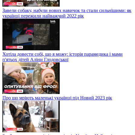
Завели собаку, набули нових навичок та стали сильнішими: як
українці пережили найважчий 2022 рік
Хотіла довести собі, що я можу: історія парамедика і мами
п'ятьох дітей Аліни Глодовської
Про що мріють маленькі українці під Новий 2023 рік