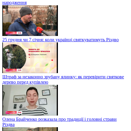
народження
25 грудня чи 7 січня: коли українці святкуватимуть Різдво
Штраф за незаконно зрубану ялинку: як перевірити святкове
дерево перед купівлею
Олена Брайченко розказала про традиції і головні страви
Різдва