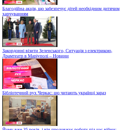
Благодійна акція, що забезпечує дітей необхідним дитячим
харчуванням
Закордонні візити Зеленського, Ситуація з електрикою,
Драмтеатр в Маріуполі – Новини
Бібліотечний рух Черкас: що читають українці зараз
Йому вже 35 років, і він продовжує роботу під час війни: