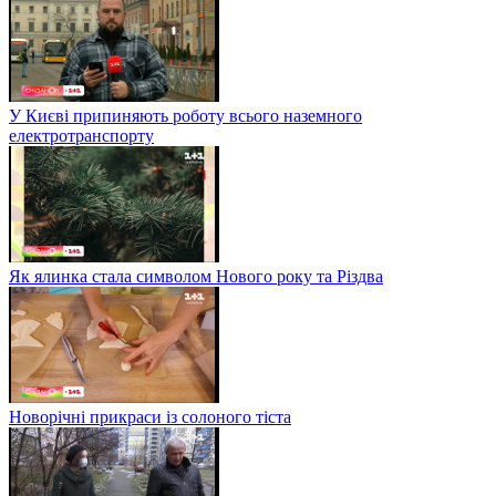
У Києві припиняють роботу всього наземного
електротранспорту
Як ялинка стала символом Нового року та Різдва
Новорічні прикраси із солоного тіста