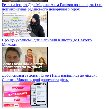
Реальна історія Діда Мороза: Акім Галімов розповів, як і хто
популяризував радянського новорічного героя
Про що українські діти написали в листах до Святого
Миколая
Добрі справи за донат: Єгор і Неля навідались до лікарні
Святого Миколая, щоб допомогти дітям