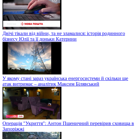
Двічі тікали від війни, та не зламалися: історія родинного
бізнесу Юлії та її доньки Катерини
У якому стані зараз українська енергосистеми й скільки ще
атак витримає – аналітик Максим Білявський
Операція "Укриття": Антон Пшеничний перевірив сховища в
Запоріжжі