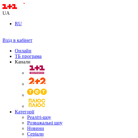
UA
RU
Вхід в кабінет
Онлайн
ТБ програма
Канали
Категорії
Реаліті-шоу
Розважальні шоу
Новини
Серіали