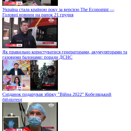
Україна стала країною року за версією The Economist —
Головні новини на ранок 21 грудня
Як правильно користуватися генераторами, акумуляторами та
газовими балонами: поради ДСНС
Сніданок подарував збірку "Війна 2022" Кобеляцький
бібліотеці