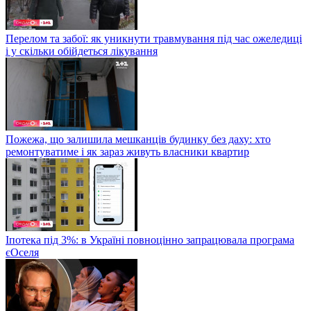
Перелом та забої: як уникнути травмування під час ожеледиці
і у скільки обійдеться лікування
Пожежа, що залишила мешканців будинку без даху: хто
ремонтуватиме і як зараз живуть власники квартир
Іпотека під 3%: в Україні повноцінно запрацювала програма
єОселя