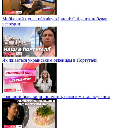
Мобільний пункт обігріву в Ірпені: Сніданок побував
всередині
Як живеться українським біженцям в Португалії
Головний біль: види, причини, симптоми та лікування