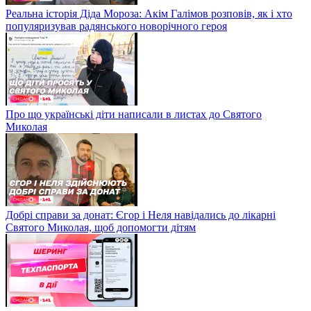
Реальна історія Діда Мороза: Акім Галімов розповів, як і хто
популяризував радянського новорічного героя
Про що українські діти написали в листах до Святого
Миколая
Добрі справи за донат: Єгор і Неля навідались до лікарні
Святого Миколая, щоб допомогти дітям