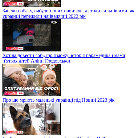
Завели собаку, набули нових навичок та стали сильнішими: як
українці пережили найважчий 2022 рік
Хотіла довести собі, що я можу: історія парамедика і мами
п'ятьох дітей Аліни Глодовської
Про що мріють маленькі українці під Новий 2023 рік