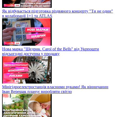
Як відбувається підготовка різдвяного концерту "Ти не один"
в колаборації 1+1 та ATLAS
Нова марка "Щедрик. Carol of the Bells" від Укрпошти
відсьогодні доступна у продажу
Мінігідроелектростанція власними руками! Як вінничанин
Іван Верещак планує виробляти світло