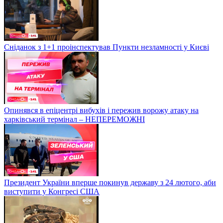
Сніданок з 1+1 проінспектував Пункти незламності у Києві
Опинявся в епіцентрі вибухів і пережив ворожу атаку на
харківський термінал – НЕПЕРЕМОЖНІ
Президент України вперше покинув державу з 24 лютого, аби
виступити у Конгресі США