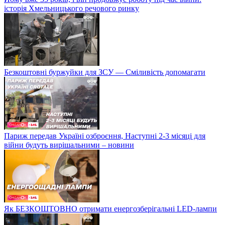
історія Хмельницького речового ринку
Безкоштовні буржуйки для ЗСУ — Сміливість допомагати
Париж передав Україні озброєння, Наступні 2-3 місяці для
війни будуть вирішальними – новини
Як БЕЗКОШТОВНО отримати енергозберігальні LED-лампи