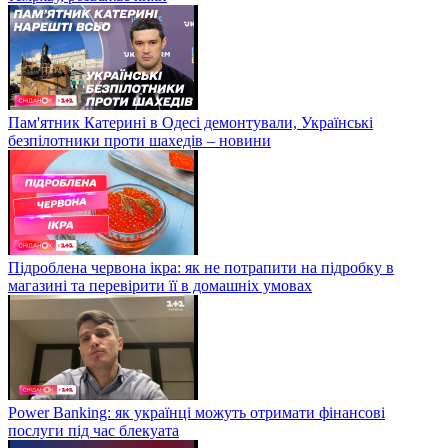
Пам'ятник Катерині в Одесі демонтували, Українські
безпілотники проти шахедів – новини
Підроблена червона ікра: як не потрапити на підробку в
магазині та перевірити її в домашніх умовах
Power Banking: як українці можуть отримати фінансові
послуги під час блекуата