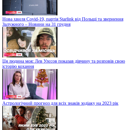
Нова хвиля Covid-19, партія Starlink від Польщі та звернення
Залужного – Новини на 31 грудня
Ця людина моя: Лев Улєсов показав дівчину та розповів свою
історію кохання
Астрологічний прогноз для всіх знаків зодіаку на 2023 рік