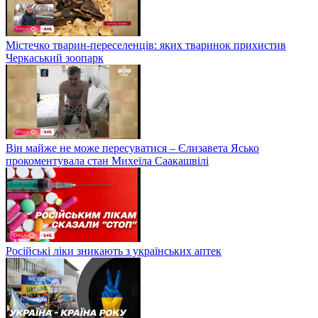
Містечко тварин-переселенців: яких тваринок прихистив
Черкаський зоопарк
Він майже не може пересуватися – Єлизавета Ясько
прокоментувала стан Михеїла Саакашвілі
Російські ліки зникають з українських аптек