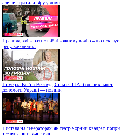
але не втратили віру у диво
Правила, які зараз потрібні кожному водію – що показує
регулювальник?
Померла Вівʼєн Вествуд, Сенат США збільшив пакет
допомоги Україні — новини
Вистава на генераторах: як театр Чорний квадрат, попри
темряву, розважає киян