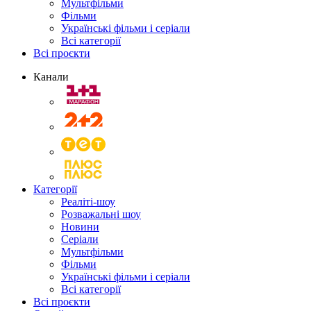
Мультфільми
Фільми
Українські фільми і серіали
Всі категорії
Всі проєкти
Канали
Категорії
Реаліті-шоу
Розважальні шоу
Новини
Серіали
Мультфільми
Фільми
Українські фільми і серіали
Всі категорії
Всі проєкти