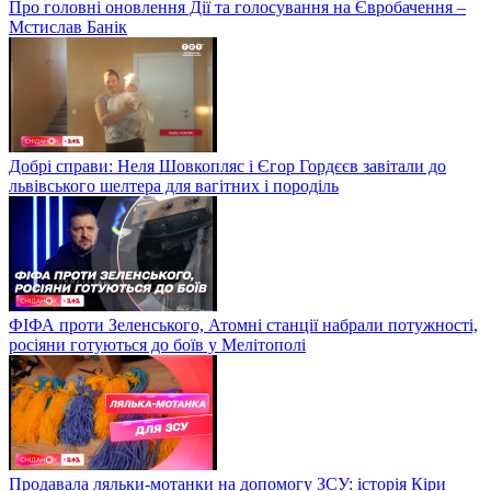
Про головні оновлення Дії та голосування на Євробачення –
Мстислав Банік
Добрі справи: Неля Шовкопляс і Єгор Гордєєв завітали до
львівського шелтера для вагітних і породіль
ФІФА проти Зеленського, Атомні станції набрали потужності,
росіяни готуються до боїв у Мелітополі
Продавала ляльки-мотанки на допомогу ЗСУ: історія Кіри