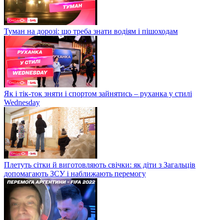
Туман на дорозі: що треба знати водіям і пішоходам
Як і тік-ток зняти і спортом зайнятись – руханка у стилі
Wednesday
Плетуть сітки й виготовляють свічки: як діти з Загальців
допомагають ЗСУ і наближають перемогу