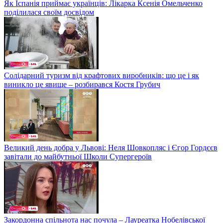
Як Іспанія приймає українців: Лікарка Ксенія Омельченко
поділилася своїм досвідом
Солідарний туризм від крафтових виробників: що це і як
виникло це явище – розбирався Костя Грубич
Великий день добра у Львові: Неля Шовкопляс і Єгор Гордєєв
завітали до майбутньої Школи Супергероїв
Закордонна спільнота нас почула – Лауреатка Нобелівської