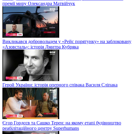
премії миру Олександра Матвійчук
Викликався добровольцем у «Рейс порятунку» на заблоковану
«Азовсталь»: історія Дмитра Кубряка
Герой України: історія оперного співака Василя Сліпака
Єгор Гордєєв та Сашко Терен: на якому етапі будівництво
реабілітаційного центру Superhumans