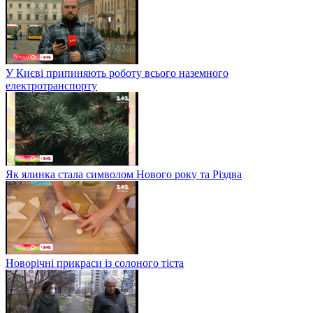
У Києві припиняють роботу всього наземного
електротранспорту
Як ялинка стала символом Нового року та Різдва
Новорічні прикраси із солоного тіста