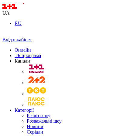
UA
RU
Вхід в кабінет
Онлайн
ТБ програма
Канали
Категорії
Реаліті-шоу
Розважальні шоу
Новини
Серіали