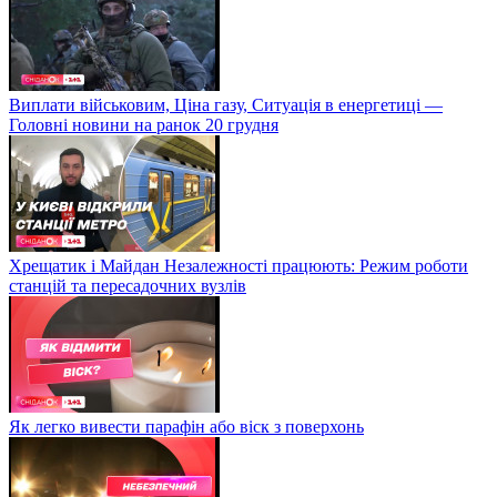
Виплати військовим, Ціна газу, Ситуація в енергетиці —
Головні новини на ранок 20 грудня
Хрещатик і Майдан Незалежності працюють: Режим роботи
станцій та пересадочних вузлів
Як легко вивести парафін або віск з поверхонь