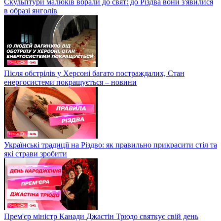
Скульптури малюків вбрали до свят: до Різдва вони з'явилися
в образі янголів
Після обстрілів у Херсоні багато постраждалих, Стан
енергосистеми покращується – новини
Українські традиції на Різдво: як правильно прикрасити стіл та
які страви зробити
Прем'єр міністр Канади Джастін Трюдо святкує свій день