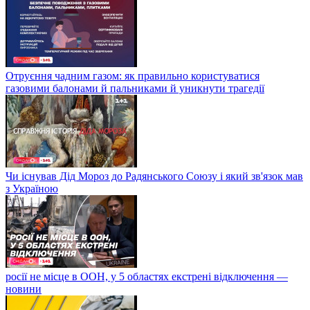
Отруєння чадним газом: як правильно користуватися
газовими балонами й пальниками й уникнути трагедії
Чи існував Дід Мороз до Радянського Союзу і який зв'язок мав
з Україною
росії не місце в ООН, у 5 областях екстрені відключення —
новини