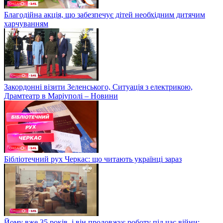
Благодійна акція, що забезпечує дітей необхідним дитячим
харчуванням
Закордонні візити Зеленського, Ситуація з електрикою,
Драмтеатр в Маріуполі – Новини
Бібліотечний рух Черкас: що читають українці зараз
Йому вже 35 років, і він продовжує роботу під час війни: