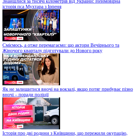
Знайшлися за тисячі кілометрів від України: Неймовірна
історія пса Мухтара з Ірпеня
Сміємось, а отже перемагаємо: що актори Вечірнього та
Жіночого кварталу підготували до Нового року
Як не залишитися вночі на вокзалі, якщо потяг прибуває пізно
вночі – поради поліції
Історія про дві родини з Київщини, що пережили окупацію,