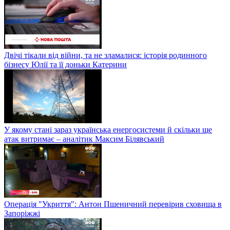
Двічі тікали від війни, та не зламалися: історія родинного
бізнесу Юлії та її доньки Катерини
У якому стані зараз українська енергосистеми й скільки ще
атак витримає – аналітик Максим Білявський
Операція "Укриття": Антон Пшеничний перевірив сховища в
Запоріжжі