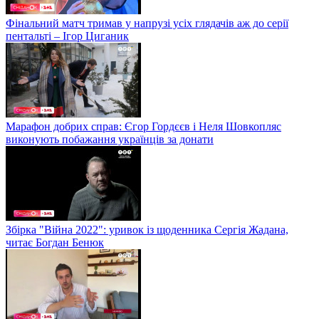
Фінальний матч тримав у напрузі усіх глядачів аж до серії
пентальті – Ігор Циганик
Марафон добрих справ: Єгор Гордєєв і Неля Шовкопляс
виконують побажання українців за донати
Збірка "Війна 2022": уривок із щоденника Сергія Жадана,
читає Богдан Бенюк