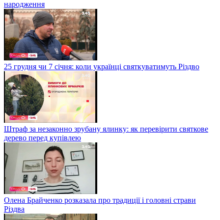
народження
25 грудня чи 7 січня: коли українці святкуватимуть Різдво
Штраф за незаконно зрубану ялинку: як перевірити святкове
дерево перед купівлею
Олена Брайченко розказала про традиції і головні страви
Різдва