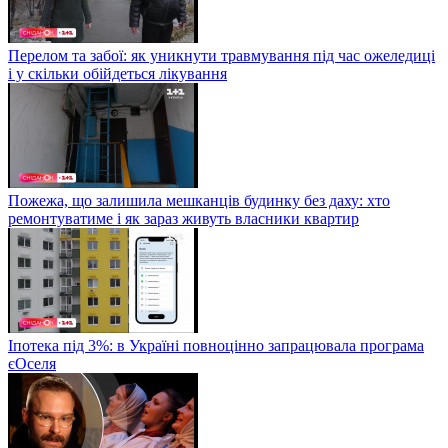
Перелом та забої: як уникнути травмування під час ожеледиці
і у скільки обійдеться лікування
Пожежа, що залишила мешканців будинку без даху: хто
ремонтуватиме і як зараз живуть власники квартир
Іпотека під 3%: в Україні повноцінно запрацювала програма
єОселя