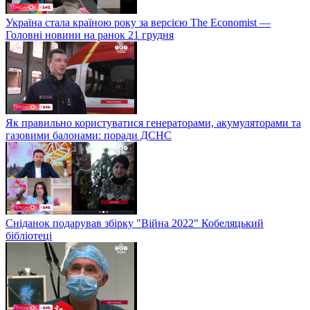
Україна стала країною року за версією The Economist —
Головні новини на ранок 21 грудня
Як правильно користуватися генераторами, акумуляторами та
газовими балонами: поради ДСНС
Сніданок подарував збірку "Війна 2022" Кобеляцький
бібліотеці