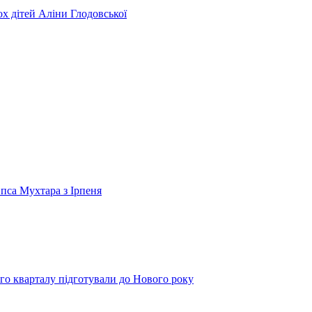
ьох дітей Аліни Глодовської
 пса Мухтара з Ірпеня
го кварталу підготували до Нового року