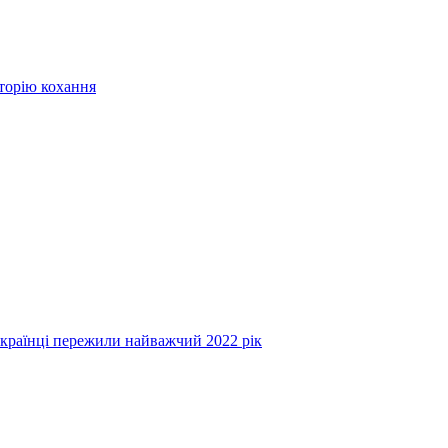
сторію кохання
українці пережили найважчий 2022 рік