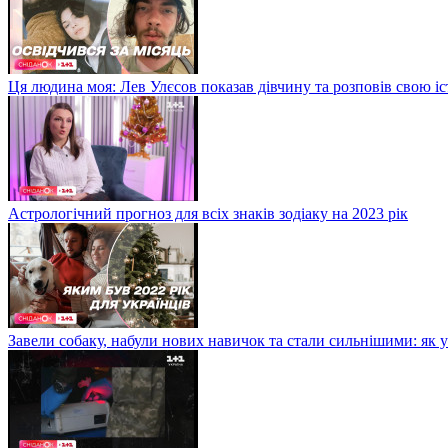
Ця людина моя: Лев Улєсов показав дівчину та розповів свою і
Астрологічний прогноз для всіх знаків зодіаку на 2023 рік
Завели собаку, набули нових навичок та стали сильнішими: як 