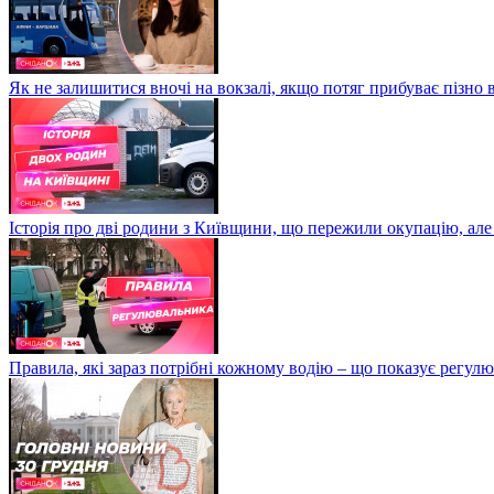
Як не залишитися вночі на вокзалі, якщо потяг прибуває пізно в
Історія про дві родини з Київщини, що пережили окупацію, але
Правила, які зараз потрібні кожному водію – що показує регул