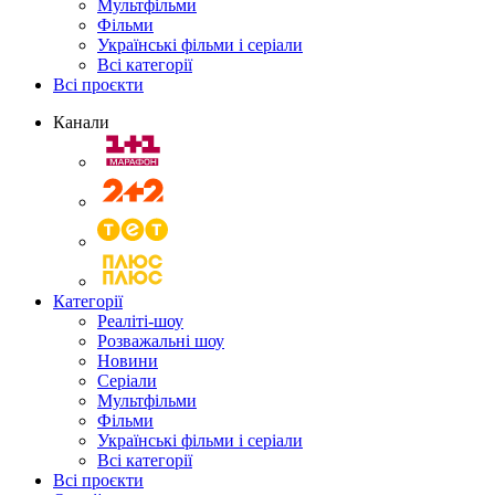
Мультфільми
Фільми
Українські фільми і серіали
Всі категорії
Всі проєкти
Канали
Категорії
Реаліті-шоу
Розважальні шоу
Новини
Серіали
Мультфільми
Фільми
Українські фільми і серіали
Всі категорії
Всі проєкти