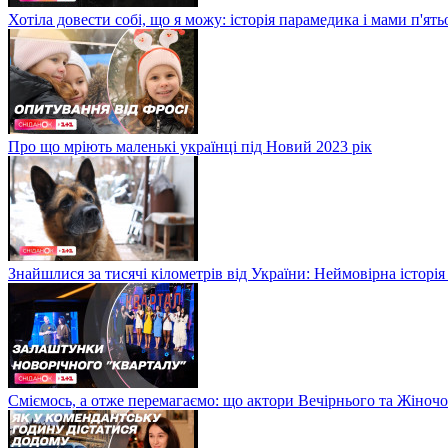
Хотіла довести собі, що я можу: історія парамедика і мами п'ят
Про що мріють маленькі українці під Новий 2023 рік
Знайшлися за тисячі кілометрів від України: Неймовірна історія
Сміємось, а отже перемагаємо: що актори Вечірнього та Жіночо