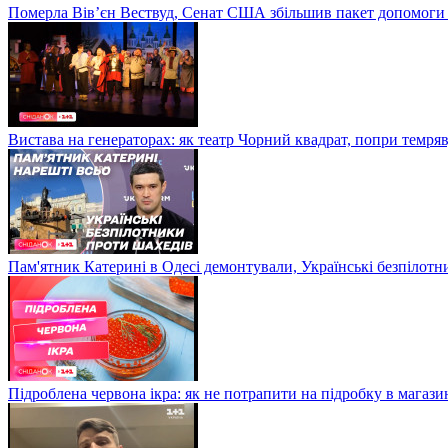
Померла Вівʼєн Вествуд, Сенат США збільшив пакет допомоги
Вистава на генераторах: як театр Чорний квадрат, попри темряв
Пам'ятник Катерині в Одесі демонтували, Українські безпілот
Підроблена червона ікра: як не потрапити на підробку в магазин