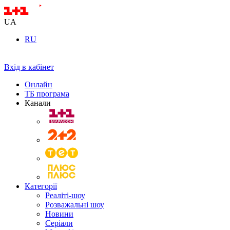
UA
RU
Вхід в кабінет
Онлайн
ТБ програма
Канали
Категорії
Реаліті-шоу
Розважальні шоу
Новини
Серіали