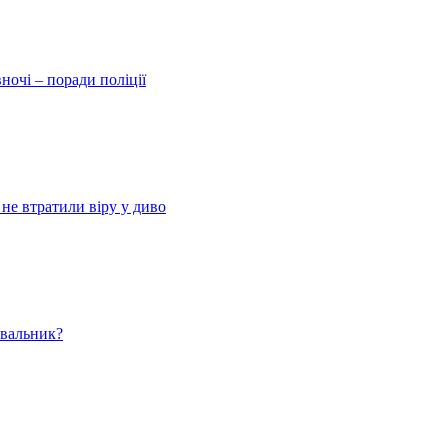
ночі – поради поліції
 не втратили віру у диво
ювальник?