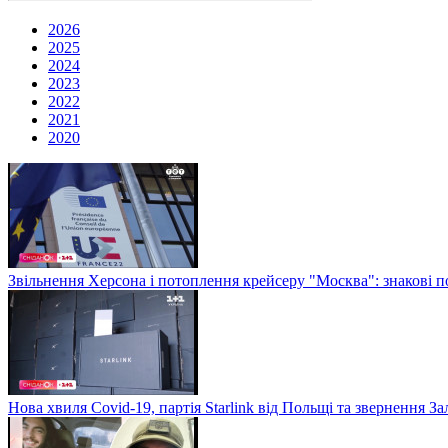
2026
2025
2024
2023
2022
2021
2020
Звільнення Херсона і потоплення крейсеру "Москва": знакові по
Нова хвиля Covid-19, партія Starlink від Польщі та звернення 