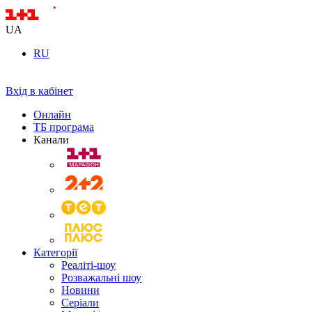
UA
RU
Вхід в кабінет
Онлайн
ТБ програма
Канали
Категорії
Реаліті-шоу
Розважальні шоу
Новини
Серіали