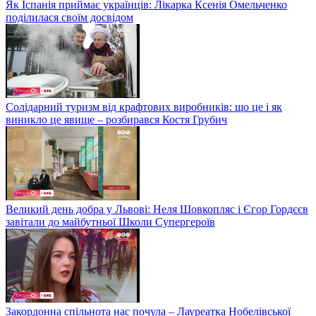
Як Іспанія приймає українців: Лікарка Ксенія Омельченко
поділилася своїм досвідом
Солідарний туризм від крафтових виробників: що це і як
виникло це явище – розбирався Костя Грубич
Великий день добра у Львові: Неля Шовкопляс і Єгор Гордєєв
завітали до майбутньої Школи Супергероїв
Закордонна спільнота нас почула – Лауреатка Нобелівської