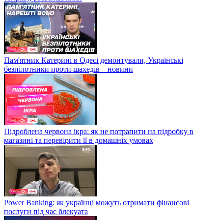
Пам'ятник Катерині в Одесі демонтували, Українські
безпілотники проти шахедів – новини
Підроблена червона ікра: як не потрапити на підробку в
магазині та перевірити її в домашніх умовах
Power Banking: як українці можуть отримати фінансові
послуги під час блекуата