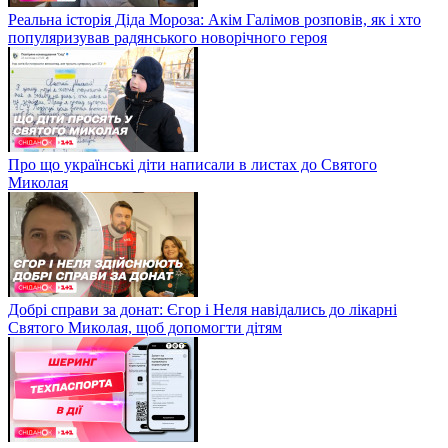
Реальна історія Діда Мороза: Акім Галімов розповів, як і хто
популяризував радянського новорічного героя
Про що українські діти написали в листах до Святого
Миколая
Добрі справи за донат: Єгор і Неля навідались до лікарні
Святого Миколая, щоб допомогти дітям