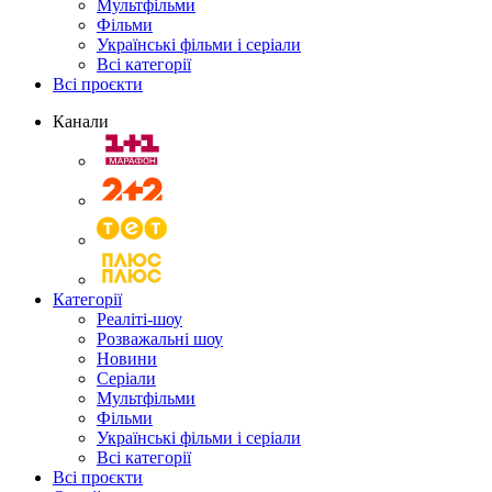
Мультфільми
Фільми
Українські фільми і серіали
Всі категорії
Всі проєкти
Канали
Категорії
Реаліті-шоу
Розважальні шоу
Новини
Серіали
Мультфільми
Фільми
Українські фільми і серіали
Всі категорії
Всі проєкти