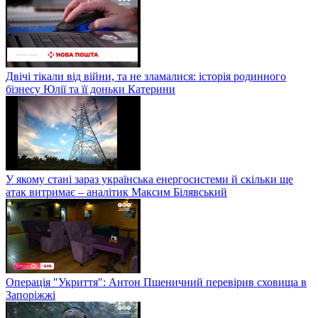
Двічі тікали від війни, та не зламалися: історія родинного
бізнесу Юлії та її доньки Катерини
У якому стані зараз українська енергосистеми й скільки ще
атак витримає – аналітик Максим Білявський
Операція "Укриття": Антон Пшеничний перевірив сховища в
Запоріжжі