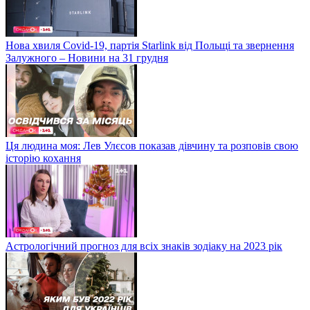
Нова хвиля Covid-19, партія Starlink від Польщі та звернення
Залужного – Новини на 31 грудня
Ця людина моя: Лев Улєсов показав дівчину та розповів свою
історію кохання
Астрологічний прогноз для всіх знаків зодіаку на 2023 рік