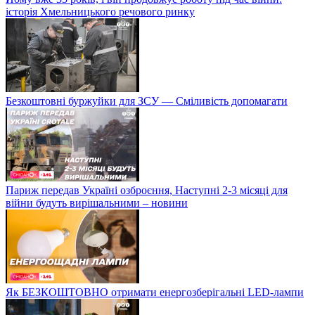
історія Хмельницького речового ринку
Безкоштовні буржуйки для ЗСУ — Сміливість допомагати
Париж передав Україні озброєння, Наступні 2-3 місяці для
війни будуть вирішальними – новини
Як БЕЗКОШТОВНО отримати енергозберігальні LED-лампи