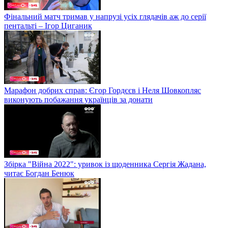
Фінальний матч тримав у напрузі усіх глядачів аж до серії
пентальті – Ігор Циганик
Марафон добрих справ: Єгор Гордєєв і Неля Шовкопляс
виконують побажання українців за донати
Збірка "Війна 2022": уривок із щоденника Сергія Жадана,
читає Богдан Бенюк