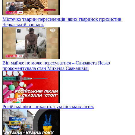
Містечко тварин-переселенців: яких тваринок прихистив
Черкаський зоопарк
Він майже не може пересуватися – Єлизавета Ясько
прокоментувала стан Михеїла Саакашвілі
Російські ліки зникають з українських аптек