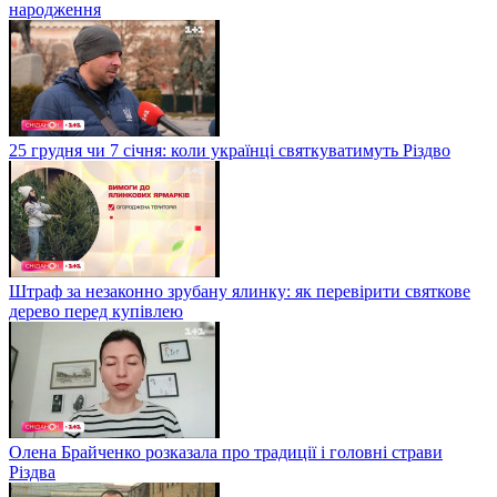
народження
25 грудня чи 7 січня: коли українці святкуватимуть Різдво
Штраф за незаконно зрубану ялинку: як перевірити святкове
дерево перед купівлею
Олена Брайченко розказала про традиції і головні страви
Різдва