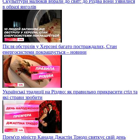
Скульптури малюків вбрали до свят: до Різдва вони з'явилися
в образі янголів
Після обстрілів у Херсоні багато постраждалих, Стан
енергосистеми покращується – новини
Українські традиції на Різдво: як правильно прикрасити стіл та
які страви зробити
Прем'єр міністр Канади Джастін Трюдо святкує свій день