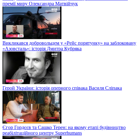
премії миру Олександра Матвійчук
Викликався добровольцем у «Рейс порятунку» на заблоковану
«Азовсталь»: історія Дмитра Кубряка
Герой України: історія оперного співака Василя Сліпака
Єгор Гордєєв та Сашко Терен: на якому етапі будівництво
реабілітаційного центру Superhumans