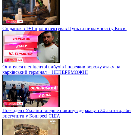
Сніданок з 1+1 проінспектував Пункти незламності у Києві
Опинявся в епіцентрі вибухів і пережив ворожу атаку на
харківський термінал – НЕПЕРЕМОЖНІ
Президент України вперше покинув державу з 24 лютого, аби
виступити у Конгресі США