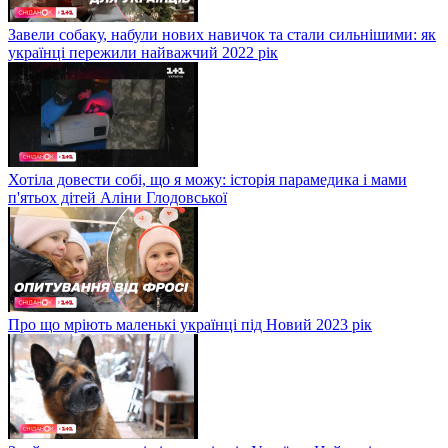
Завели собаку, набули нових навичок та стали сильнішими: як
українці пережили найважчий 2022 рік
Хотіла довести собі, що я можу: історія парамедика і мами
п'ятьох дітей Аліни Глодовської
Про що мріють маленькі українці під Новий 2023 рік