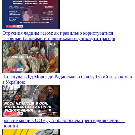
Отруєння чадним газом: як правильно користуватися
газовими балонами й пальниками й уникнути трагедії
Чи існував Дід Мороз до Радянського Союзу і який зв'язок мав
з Україною
росії не місце в ООН, у 5 областях екстрені відключення —
новини