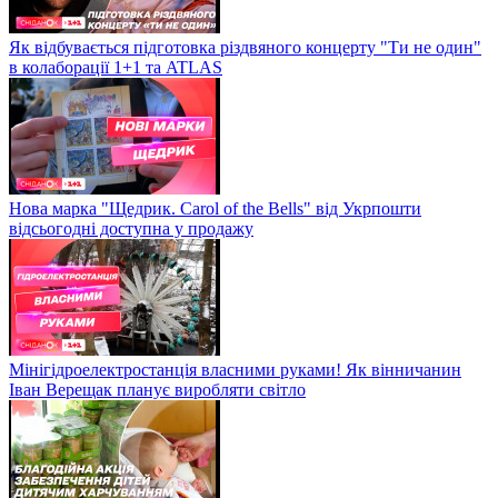
Як відбувається підготовка різдвяного концерту "Ти не один"
в колаборації 1+1 та ATLAS
Нова марка "Щедрик. Carol of the Bells" від Укрпошти
відсьогодні доступна у продажу
Мінігідроелектростанція власними руками! Як вінничанин
Іван Верещак планує виробляти світло