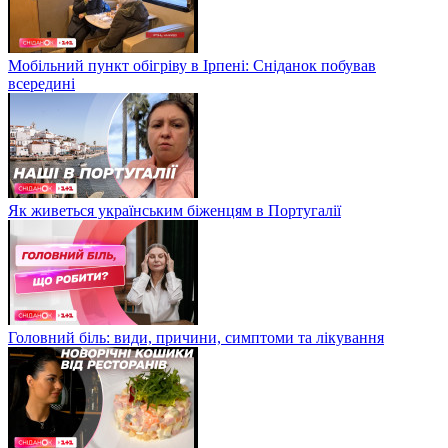
Мобільний пункт обігріву в Ірпені: Сніданок побував
всередині
Як живеться українським біженцям в Португалії
Головний біль: види, причини, симптоми та лікування