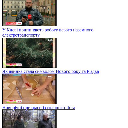
У Києві припиняють роботу всього наземного
електротранспорту
Як ялинка стала символом Нового року та Різдва
Новорічні прикраси із солоного тіста