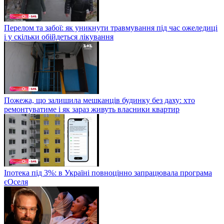
Перелом та забої: як уникнути травмування під час ожеледиці
і у скільки обійдеться лікування
Пожежа, що залишила мешканців будинку без даху: хто
ремонтуватиме і як зараз живуть власники квартир
Іпотека під 3%: в Україні повноцінно запрацювала програма
єОселя