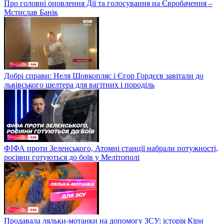
Про головні оновлення Дії та голосування на Євробачення –
Мстислав Банік
Добрі справи: Неля Шовкопляс і Єгор Гордєєв завітали до
львівського шелтера для вагітних і породіль
ФІФА проти Зеленського, Атомні станції набрали потужності,
росіяни готуються до боїв у Мелітополі
Продавала ляльки-мотанки на допомогу ЗСУ: історія Кіри