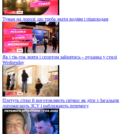
Туман на дорозі: що треба знати водіям і пішоходам
Як і тік-ток зняти і спортом зайнятись – руханка у стилі
Wednesday
Плетуть сітки й виготовляють свічки: як діти з Загальців
допомагають ЗСУ і наближають перемогу