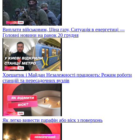
Виплати військовим, Ціна газу, Ситуація в енергетиці —
Головні новини на ранок 20 грудня
Хрещатик і Майдан Незалежності працюють: Режим роботи
станцій та пересадочних вузлів
Як легко вивести парафін або віск з поверхонь