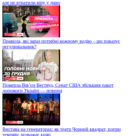
але не втратили віру у диво
Правила, які зараз потрібні кожному водію – що показує
регулювальник?
Померла Вівʼєн Вествуд, Сенат США збільшив пакет
допомоги Україні — новини
Вистава на генераторах: як театр Чорний квадрат, попри
темряву, розважає киян