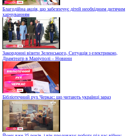
Благодійна акція, що забезпечує дітей необхідним дитячим
харчуванням
Закордонні візити Зеленського, Ситуація з електрикою,
Драмтеатр в Маріуполі – Новини
Бібліотечний рух Черкас: що читають українці зараз
Йому вже 35 років, і він продовжує роботу під час війни: