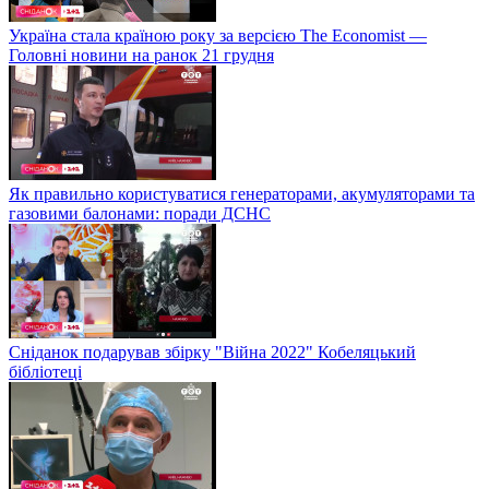
Україна стала країною року за версією The Economist —
Головні новини на ранок 21 грудня
Як правильно користуватися генераторами, акумуляторами та
газовими балонами: поради ДСНС
Сніданок подарував збірку "Війна 2022" Кобеляцький
бібліотеці