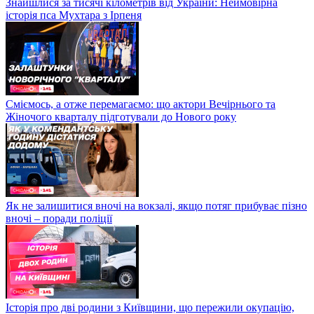
Знайшлися за тисячі кілометрів від України: Неймовірна
історія пса Мухтара з Ірпеня
Сміємось, а отже перемагаємо: що актори Вечірнього та
Жіночого кварталу підготували до Нового року
Як не залишитися вночі на вокзалі, якщо потяг прибуває пізно
вночі – поради поліції
Історія про дві родини з Київщини, що пережили окупацію,