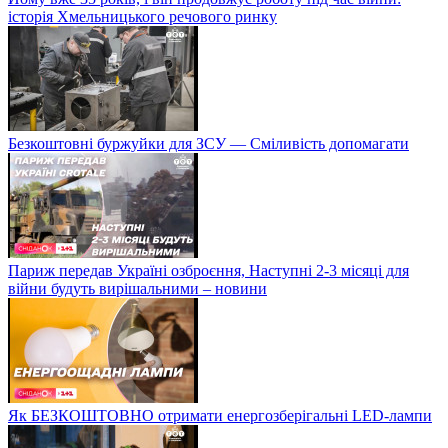
історія Хмельницького речового ринку
Безкоштовні буржуйки для ЗСУ — Сміливість допомагати
Париж передав Україні озброєння, Наступні 2-3 місяці для
війни будуть вирішальними – новини
Як БЕЗКОШТОВНО отримати енергозберігальні LED-лампи