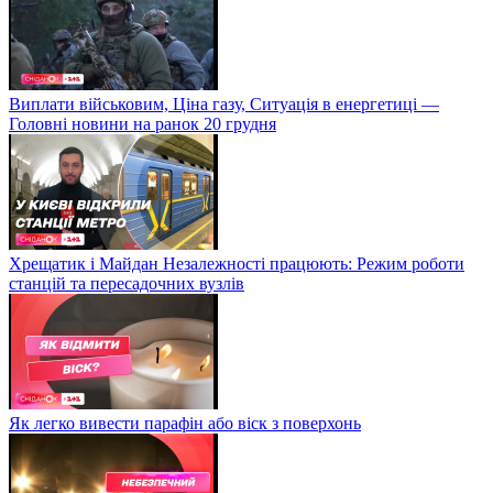
Виплати військовим, Ціна газу, Ситуація в енергетиці —
Головні новини на ранок 20 грудня
Хрещатик і Майдан Незалежності працюють: Режим роботи
станцій та пересадочних вузлів
Як легко вивести парафін або віск з поверхонь