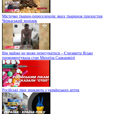
Містечко тварин-переселенців: яких тваринок прихистив
Черкаський зоопарк
Він майже не може пересуватися – Єлизавета Ясько
прокоментувала стан Михеїла Саакашвілі
Російські ліки зникають з українських аптек