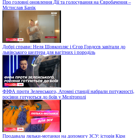
Про головні оновлення Дії та голосування на Євробачення –
Мстислав Банік
Добрі справи: Неля Шовкопляс і Єгор Гордєєв завітали до
львівського шелтера для вагітних і породіль
ФІФА проти Зеленського, Атомні станції набрали потужності,
росіяни готуються до боїв у Мелітополі
Продавала ляльки-мотанки на допомогу ЗСУ: історія Кіри