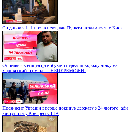
Сніданок з 1+1 проінспектував Пункти незламності у Києві
Опинявся в епіцентрі вибухів і пережив ворожу атаку на
харківський термінал – НЕПЕРЕМОЖНІ
Президент України вперше покинув державу з 24 лютого, аби
виступити у Конгресі США