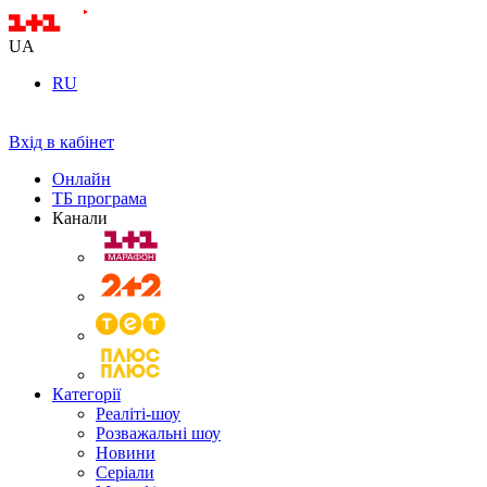
UA
RU
Вхід в кабінет
Онлайн
ТБ програма
Канали
Категорії
Реаліті-шоу
Розважальні шоу
Новини
Серіали