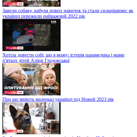
Завели собаку, набули нових навичок та стали сильнішими: як
українці пережили найважчий 2022 рік
Хотіла довести собі, що я можу: історія парамедика і мами
п'ятьох дітей Аліни Глодовської
Про що мріють маленькі українці під Новий 2023 рік