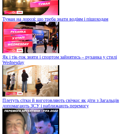
Туман на дорозі: що треба знати водіям і пішоходам
Як і тік-ток зняти і спортом зайнятись – руханка у стилі
Wednesday
Плетуть сітки й виготовляють свічки: як діти з Загальців
допомагають ЗСУ і наближають перемогу