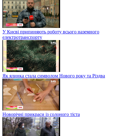
У Києві припиняють роботу всього наземного
електротранспорту
Як ялинка стала символом Нового року та Різдва
Новорічні прикраси із солоного тіста