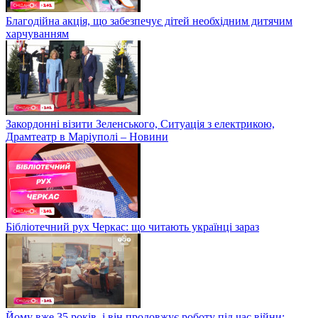
Благодійна акція, що забезпечує дітей необхідним дитячим
харчуванням
Закордонні візити Зеленського, Ситуація з електрикою,
Драмтеатр в Маріуполі – Новини
Бібліотечний рух Черкас: що читають українці зараз
Йому вже 35 років, і він продовжує роботу під час війни: