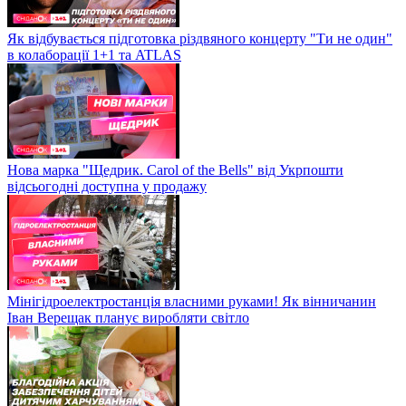
Як відбувається підготовка різдвяного концерту "Ти не один"
в колаборації 1+1 та ATLAS
Нова марка "Щедрик. Carol of the Bells" від Укрпошти
відсьогодні доступна у продажу
Мінігідроелектростанція власними руками! Як вінничанин
Іван Верещак планує виробляти світло