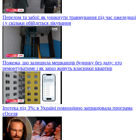
Перелом та забої: як уникнути травмування під час ожеледиці
і у скільки обійдеться лікування
Пожежа, що залишила мешканців будинку без даху: хто
ремонтуватиме і як зараз живуть власники квартир
Іпотека під 3%: в Україні повноцінно запрацювала програма
єОселя