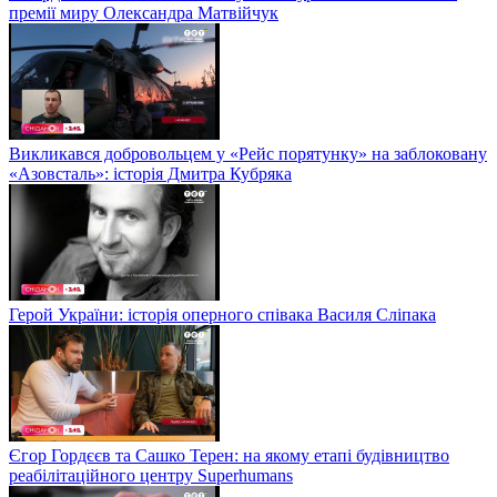
премії миру Олександра Матвійчук
Викликався добровольцем у «Рейс порятунку» на заблоковану
«Азовсталь»: історія Дмитра Кубряка
Герой України: історія оперного співака Василя Сліпака
Єгор Гордєєв та Сашко Терен: на якому етапі будівництво
реабілітаційного центру Superhumans