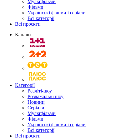
Мультфільми
Фільми
Українські фільми і серіали
Всі категорії
Всі проєкти
Канали
Категорії
Реаліті-шоу
Розважальні шоу
Новини
Серіали
Мультфільми
Фільми
Українські фільми і серіали
Всі категорії
Всі проєкти