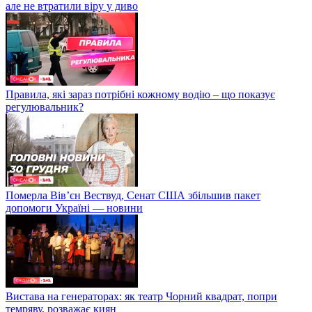
але не втратили віру у диво
Правила, які зараз потрібні кожному водію – що показує
регулювальник?
Померла Вівʼєн Вествуд, Сенат США збільшив пакет
допомоги Україні — новини
Вистава на генераторах: як театр Чорний квадрат, попри
темряву, розважає киян