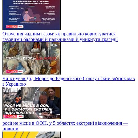
Отруєння чадним газом: як правильно користуватися
газовими балонами й пальниками й уникнути трагедії
Чи існував Дід Мороз до Радянського Союзу і який зв'язок мав
з Україною
росії не місце в ООН, у 5 областях екстрені відключення —
новини