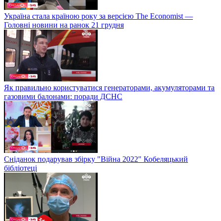
Україна стала країною року за версією The Economist —
Головні новини на ранок 21 грудня
Як правильно користуватися генераторами, акумуляторами та
газовими балонами: поради ДСНС
Сніданок подарував збірку "Війна 2022" Кобеляцький
бібліотеці