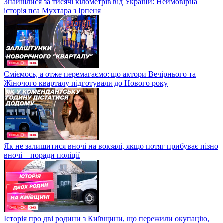
Знайшлися за тисячі кілометрів від України: Неймовірна
історія пса Мухтара з Ірпеня
Сміємось, а отже перемагаємо: що актори Вечірнього та
Жіночого кварталу підготували до Нового року
Як не залишитися вночі на вокзалі, якщо потяг прибуває пізно
вночі – поради поліції
Історія про дві родини з Київщини, що пережили окупацію,