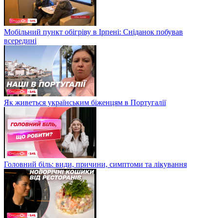
Мобільний пункт обігріву в Ірпені: Сніданок побував
всередині
Як живеться українським біженцям в Португалії
Головний біль: види, причини, симптоми та лікування