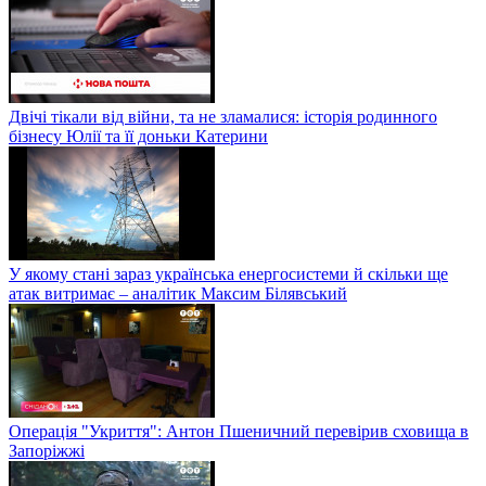
Двічі тікали від війни, та не зламалися: історія родинного
бізнесу Юлії та її доньки Катерини
У якому стані зараз українська енергосистеми й скільки ще
атак витримає – аналітик Максим Білявський
Операція "Укриття": Антон Пшеничний перевірив сховища в
Запоріжжі