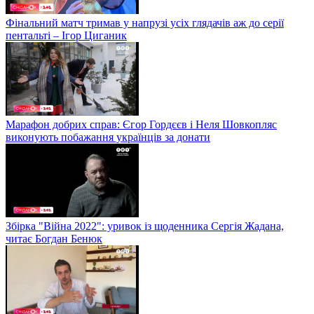
Фінальний матч тримав у напрузі усіх глядачів аж до серії
пентальті – Ігор Циганик
Марафон добрих справ: Єгор Гордєєв і Неля Шовкопляс
виконують побажання українців за донати
Збірка "Війна 2022": уривок із щоденника Сергія Жадана,
читає Богдан Бенюк