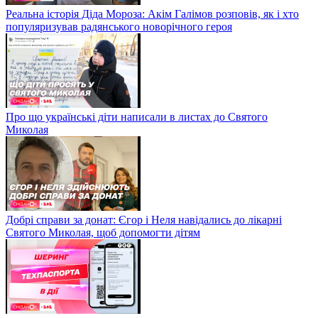
Реальна історія Діда Мороза: Акім Галімов розповів, як і хто
популяризував радянського новорічного героя
Про що українські діти написали в листах до Святого
Миколая
Добрі справи за донат: Єгор і Неля навідались до лікарні
Святого Миколая, щоб допомогти дітям