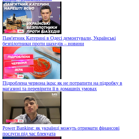
Пам'ятник Катерині в Одесі демонтували, Українські
безпілотники проти шахедів – новини
Підроблена червона ікра: як не потрапити на підробку в
магазині та перевірити її в домашніх умовах
Power Banking: як українці можуть отримати фінансові
послуги під час блекуата