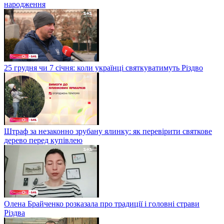
народження
25 грудня чи 7 січня: коли українці святкуватимуть Різдво
Штраф за незаконно зрубану ялинку: як перевірити святкове
дерево перед купівлею
Олена Брайченко розказала про традиції і головні страви
Різдва