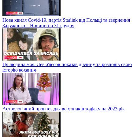
Нова хвиля Covid-19, партія Starlink від Польщі та звернення
Залужного – Новини на 31 грудня
Ця людина моя: Лев Улєсов показав дівчину та розповів свою
історію кохання
Астрологічний прогноз для всіх знаків зодіаку на 2023 рік