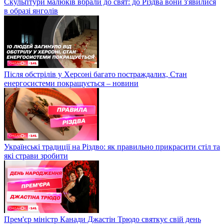
Скульптури малюків вбрали до свят: до Різдва вони з'явилися
в образі янголів
Після обстрілів у Херсоні багато постраждалих, Стан
енергосистеми покращується – новини
Українські традиції на Різдво: як правильно прикрасити стіл та
які страви зробити
Прем'єр міністр Канади Джастін Трюдо святкує свій день