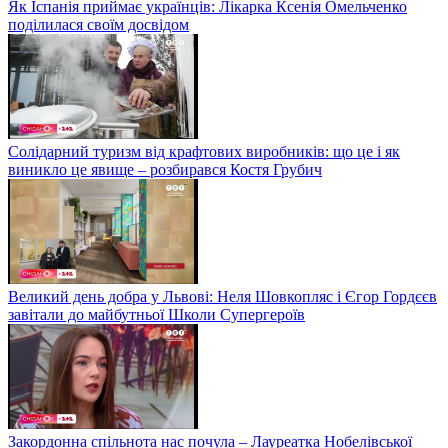
Як Іспанія приймає українців: Лікарка Ксенія Омельченко
поділилася своїм досвідом
Солідарний туризм від крафтових виробників: що це і як
виникло це явище – розбирався Костя Грубич
Великий день добра у Львові: Неля Шовкопляс і Єгор Гордєєв
завітали до майбутньої Школи Супергероїв
Закордонна спільнота нас почула – Лауреатка Нобелівської