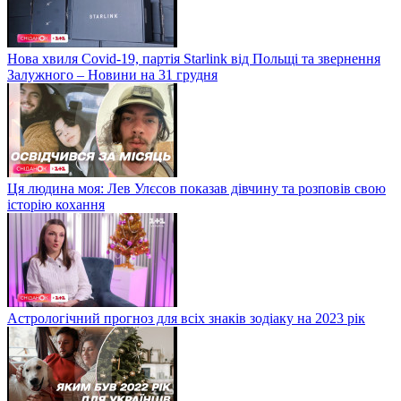
Нова хвиля Covid-19, партія Starlink від Польщі та звернення
Залужного – Новини на 31 грудня
Ця людина моя: Лев Улєсов показав дівчину та розповів свою
історію кохання
Астрологічний прогноз для всіх знаків зодіаку на 2023 рік