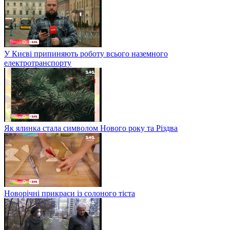
У Києві припиняють роботу всього наземного
електротранспорту
Як ялинка стала символом Нового року та Різдва
Новорічні прикраси із солоного тіста