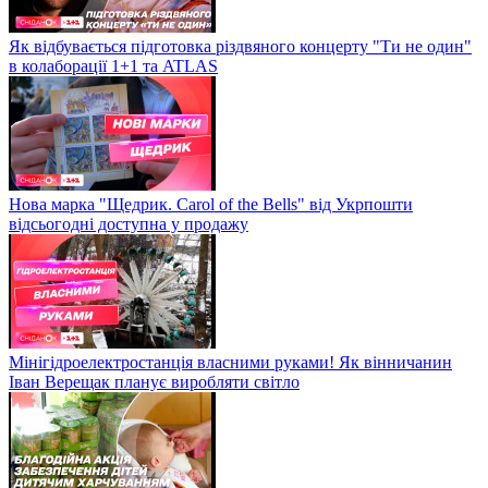
Як відбувається підготовка різдвяного концерту "Ти не один"
в колаборації 1+1 та ATLAS
Нова марка "Щедрик. Carol of the Bells" від Укрпошти
відсьогодні доступна у продажу
Мінігідроелектростанція власними руками! Як вінничанин
Іван Верещак планує виробляти світло