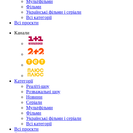
Мультфільми
Фільми
Українські фільми і серіали
Всі категорії
Всі проєкти
Канали
Категорії
Реаліті-шоу
Розважальні шоу
Новини
Серіали
Мультфільми
Фільми
Українські фільми і серіали
Всі категорії
Всі проєкти