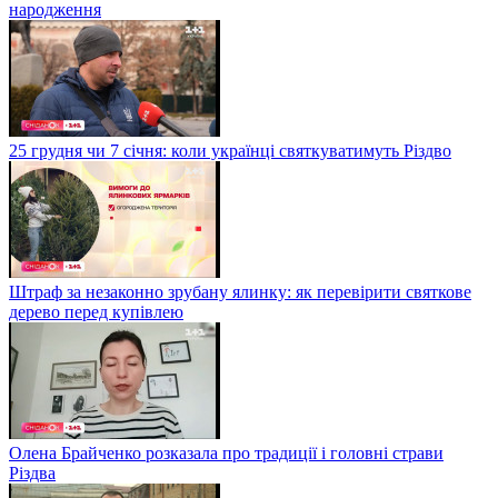
народження
25 грудня чи 7 січня: коли українці святкуватимуть Різдво
Штраф за незаконно зрубану ялинку: як перевірити святкове
дерево перед купівлею
Олена Брайченко розказала про традиції і головні страви
Різдва