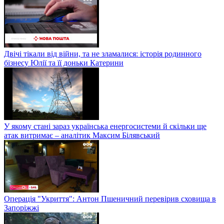
Двічі тікали від війни, та не зламалися: історія родинного
бізнесу Юлії та її доньки Катерини
У якому стані зараз українська енергосистеми й скільки ще
атак витримає – аналітик Максим Білявський
Операція "Укриття": Антон Пшеничний перевірив сховища в
Запоріжжі