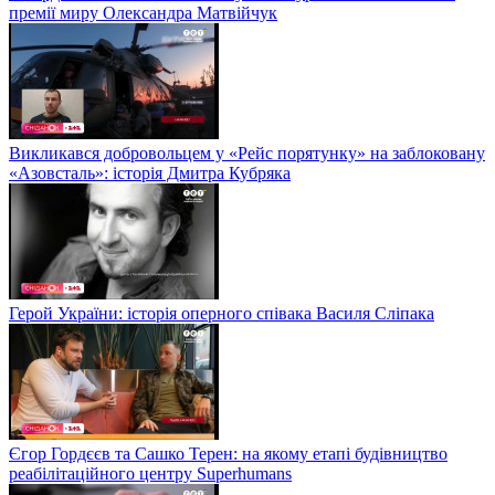
премії миру Олександра Матвійчук
Викликався добровольцем у «Рейс порятунку» на заблоковану
«Азовсталь»: історія Дмитра Кубряка
Герой України: історія оперного співака Василя Сліпака
Єгор Гордєєв та Сашко Терен: на якому етапі будівництво
реабілітаційного центру Superhumans