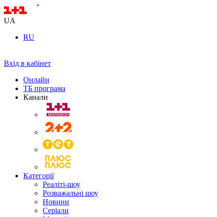
UA
RU
Вхід в кабінет
Онлайн
ТБ програма
Канали
Категорії
Реаліті-шоу
Розважальні шоу
Новини
Серіали