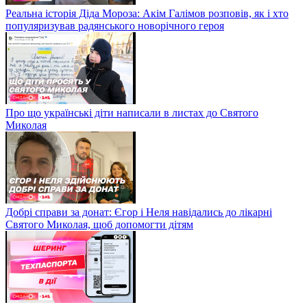
Реальна історія Діда Мороза: Акім Галімов розповів, як і хто
популяризував радянського новорічного героя
Про що українські діти написали в листах до Святого
Миколая
Добрі справи за донат: Єгор і Неля навідались до лікарні
Святого Миколая, щоб допомогти дітям