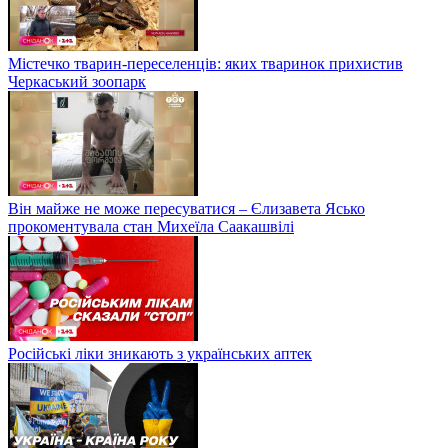
Містечко тварин-переселенців: яких тваринок прихистив
Черкаський зоопарк
Він майже не може пересуватися – Єлизавета Ясько
прокоментувала стан Михеїла Саакашвілі
Російські ліки зникають з українських аптек