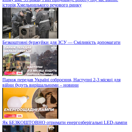
історія Хмельницького речового ринку
Безкоштовні буржуйки для ЗСУ — Сміливість допомагати
Париж передав Україні озброєння, Наступні 2-3 місяці для
війни будуть вирішальними – новини
Як БЕЗКОШТОВНО отримати енергозберігальні LED-лампи