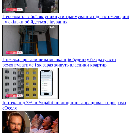
Перелом та забої: як уникнути травмування під час ожеледиці
і у скільки обійдеться лікування
Пожежа, що залишила мешканців будинку без даху: хто
ремонтуватиме і як зараз живуть власники квартир
Іпотека під 3%: в Україні повноцінно запрацювала програма
єОселя