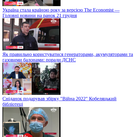
Україна стала країною року за версією The Economist —
Головні новини на ранок 21 грудня
Як правильно користуватися генераторами, акумуляторами та
газовими балонами: поради ДСНС
Сніданок подарував збірку "Війна 2022" Кобеляцький
бібліотеці