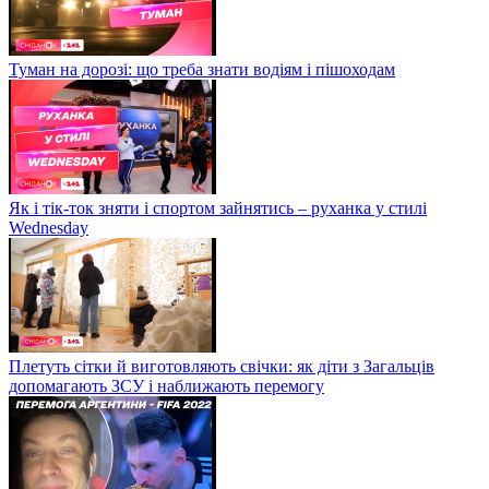
Туман на дорозі: що треба знати водіям і пішоходам
Як і тік-ток зняти і спортом зайнятись – руханка у стилі
Wednesday
Плетуть сітки й виготовляють свічки: як діти з Загальців
допомагають ЗСУ і наближають перемогу