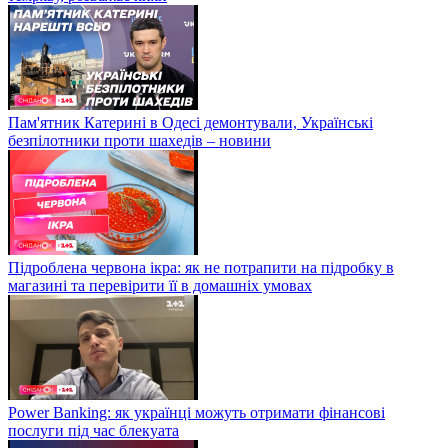
Пам'ятник Катерині в Одесі демонтували, Українські
безпілотники проти шахедів – новини
Підроблена червона ікра: як не потрапити на підробку в
магазині та перевірити її в домашніх умовах
Power Banking: як українці можуть отримати фінансові
послуги під час блекуата