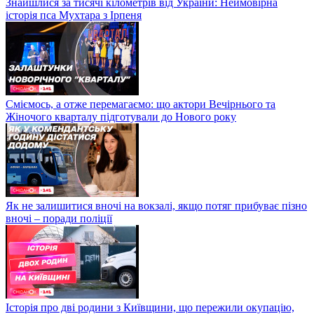
Знайшлися за тисячі кілометрів від України: Неймовірна
історія пса Мухтара з Ірпеня
Сміємось, а отже перемагаємо: що актори Вечірнього та
Жіночого кварталу підготували до Нового року
Як не залишитися вночі на вокзалі, якщо потяг прибуває пізно
вночі – поради поліції
Історія про дві родини з Київщини, що пережили окупацію,