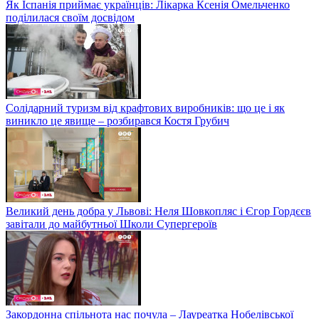
Як Іспанія приймає українців: Лікарка Ксенія Омельченко
поділилася своїм досвідом
Солідарний туризм від крафтових виробників: що це і як
виникло це явище – розбирався Костя Грубич
Великий день добра у Львові: Неля Шовкопляс і Єгор Гордєєв
завітали до майбутньої Школи Супергероїв
Закордонна спільнота нас почула – Лауреатка Нобелівської