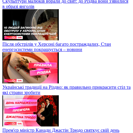
Скульптури малюків вбрали до свят: до Різдва вони з'явилися
в образі янголів
Після обстрілів у Херсоні багато постраждалих, Стан
енергосистеми покращується – новини
Українські традиції на Різдво: як правильно прикрасити стіл та
які страви зробити
Прем'єр міністр Канади Джастін Трюдо святкує свій день