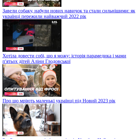
Завели собаку, набули нових навичок та стали сильнішими: як
українці пережили найважчий 2022 рік
Хотіла довести собі, що я можу: історія парамедика і мами
п'ятьох дітей Аліни Глодовської
Про що мріють маленькі українці під Новий 2023 рік