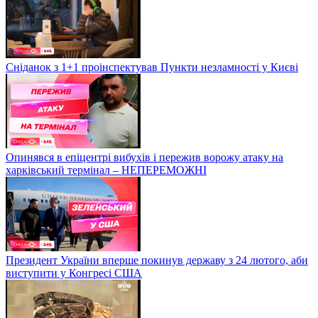
Сніданок з 1+1 проінспектував Пункти незламності у Києві
Опинявся в епіцентрі вибухів і пережив ворожу атаку на
харківський термінал – НЕПЕРЕМОЖНІ
Президент України вперше покинув державу з 24 лютого, аби
виступити у Конгресі США