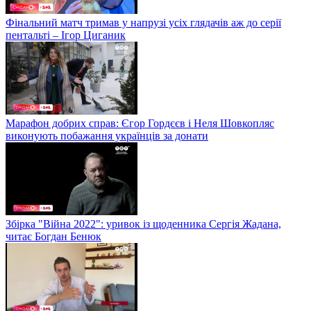
Фінальний матч тримав у напрузі усіх глядачів аж до серії
пентальті – Ігор Циганик
Марафон добрих справ: Єгор Гордєєв і Неля Шовкопляс
виконують побажання українців за донати
Збірка "Війна 2022": уривок із щоденника Сергія Жадана,
читає Богдан Бенюк