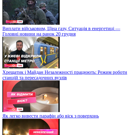
Виплати військовим, Ціна газу, Ситуація в енергетиці —
Головні новини на ранок 20 грудня
Хрещатик і Майдан Незалежності працюють: Режим роботи
станцій та пересадочних вузлів
Як легко вивести парафін або віск з поверхонь