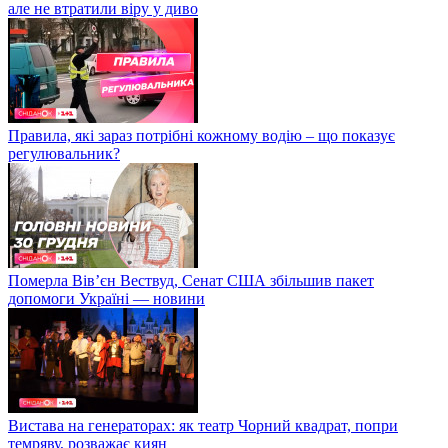
але не втратили віру у диво
Правила, які зараз потрібні кожному водію – що показує
регулювальник?
Померла Вівʼєн Вествуд, Сенат США збільшив пакет
допомоги Україні — новини
Вистава на генераторах: як театр Чорний квадрат, попри
темряву, розважає киян