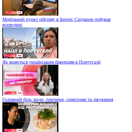
Мобільний пункт обігріву в Ірпені: Сніданок побував
всередині
Як живеться українським біженцям в Португалії
Головний біль: види, причини, симптоми та лікування