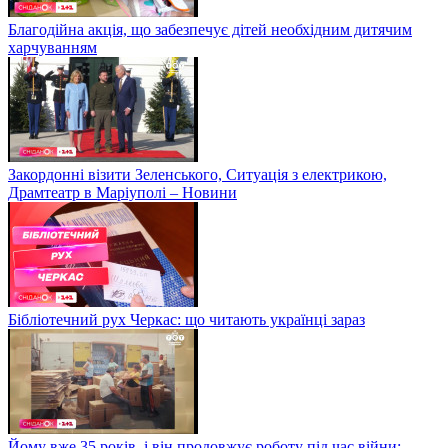
Благодійна акція, що забезпечує дітей необхідним дитячим
харчуванням
Закордонні візити Зеленського, Ситуація з електрикою,
Драмтеатр в Маріуполі – Новини
Бібліотечний рух Черкас: що читають українці зараз
Йому вже 35 років, і він продовжує роботу під час війни: