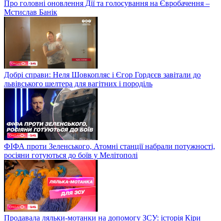
Про головні оновлення Дії та голосування на Євробачення –
Мстислав Банік
Добрі справи: Неля Шовкопляс і Єгор Гордєєв завітали до
львівського шелтера для вагітних і породіль
ФІФА проти Зеленського, Атомні станції набрали потужності,
росіяни готуються до боїв у Мелітополі
Продавала ляльки-мотанки на допомогу ЗСУ: історія Кіри