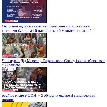
Отруєння чадним газом: як правильно користуватися
газовими балонами й пальниками й уникнути трагедії
Чи існував Дід Мороз до Радянського Союзу і який зв'язок мав
з Україною
росії не місце в ООН, у 5 областях екстрені відключення —
новини