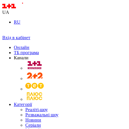
UA
RU
Вхід в кабінет
Онлайн
ТБ програма
Канали
Категорії
Реаліті-шоу
Розважальні шоу
Новини
Серіали