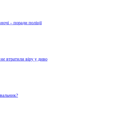
ночі – поради поліції
 не втратили віру у диво
ювальник?