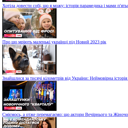
Хотіла довести собі, що я можу: історія парамедика і мами п'ят
Про що мріють маленькі українці під Новий 2023 рік
Знайшлися за тисячі кілометрів від України: Неймовірна історія
Сміємось, а отже перемагаємо: що актори Вечірнього та Жіночо