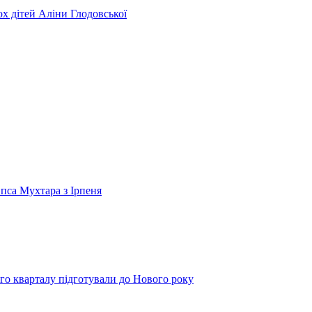
ьох дітей Аліни Глодовської
 пса Мухтара з Ірпеня
го кварталу підготували до Нового року