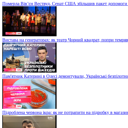
Померла Вівʼєн Вествуд, Сенат США збільшив пакет допомоги
Вистава на генераторах: як театр Чорний квадрат, попри темряв
Пам'ятник Катерині в Одесі демонтували, Українські безпілот
Підроблена червона ікра: як не потрапити на підробку в магазин