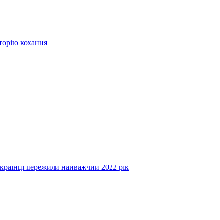
сторію кохання
українці пережили найважчий 2022 рік