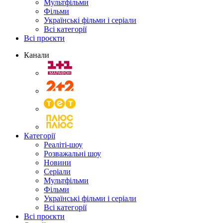
Мультфільми
Фільми
Українські фільми і серіали
Всі категорії
Всі проєкти
Канали
Категорії
Реаліті-шоу
Розважальні шоу
Новини
Серіали
Мультфільми
Фільми
Українські фільми і серіали
Всі категорії
Всі проєкти