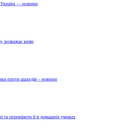
 Україні — новини
у, розважає киян
ники проти шахедів – новини
і та перевірити її в домашніх умовах