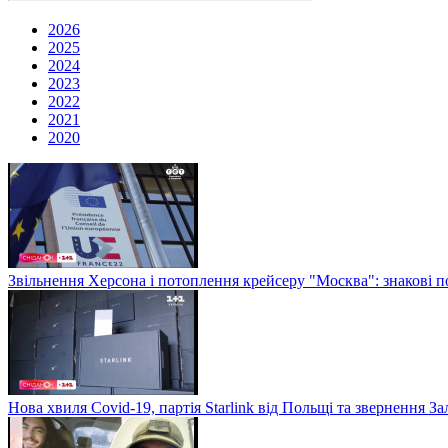
2026
2025
2024
2023
2022
2021
2020
Звільнення Херсона і потоплення крейсеру "Москва": знакові по
Нова хвиля Covid-19, партія Starlink від Польщі та звернення 