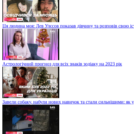
Ця людина моя: Лев Улєсов показав дівчину та розповів свою і
Астрологічний прогноз для всіх знаків зодіаку на 2023 рік
Завели собаку, набули нових навичок та стали сильнішими: як 