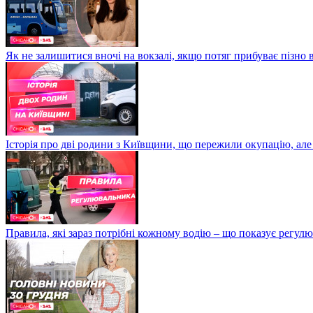
Як не залишитися вночі на вокзалі, якщо потяг прибуває пізно в
Історія про дві родини з Київщини, що пережили окупацію, але
Правила, які зараз потрібні кожному водію – що показує регул