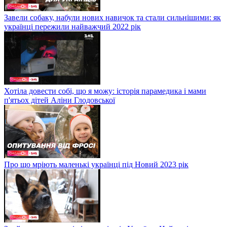
Завели собаку, набули нових навичок та стали сильнішими: як
українці пережили найважчий 2022 рік
Хотіла довести собі, що я можу: історія парамедика і мами
п'ятьох дітей Аліни Глодовської
Про що мріють маленькі українці під Новий 2023 рік