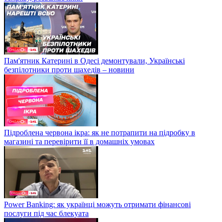
Пам'ятник Катерині в Одесі демонтували, Українські
безпілотники проти шахедів – новини
Підроблена червона ікра: як не потрапити на підробку в
магазині та перевірити її в домашніх умовах
Power Banking: як українці можуть отримати фінансові
послуги під час блекуата