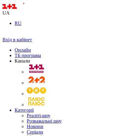
UA
RU
Вхід в кабінет
Онлайн
ТБ програма
Канали
Категорії
Реаліті-шоу
Розважальні шоу
Новини
Серіали