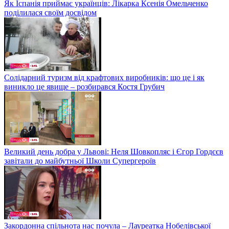
Як Іспанія приймає українців: Лікарка Ксенія Омельченко
поділилася своїм досвідом
Солідарний туризм від крафтових виробників: що це і як
виникло це явище – розбирався Костя Грубич
Великий день добра у Львові: Неля Шовкопляс і Єгор Гордєєв
завітали до майбутньої Школи Супергероїв
Закордонна спільнота нас почула – Лауреатка Нобелівської