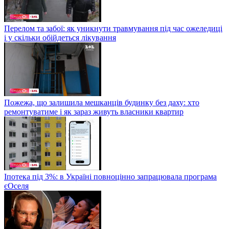
Перелом та забої: як уникнути травмування під час ожеледиці
і у скільки обійдеться лікування
Пожежа, що залишила мешканців будинку без даху: хто
ремонтуватиме і як зараз живуть власники квартир
Іпотека під 3%: в Україні повноцінно запрацювала програма
єОселя