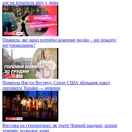
але не втратили віру у диво
Правила, які зараз потрібні кожному водію – що показує
регулювальник?
Померла Вівʼєн Вествуд, Сенат США збільшив пакет
допомоги Україні — новини
Вистава на генераторах: як театр Чорний квадрат, попри
темряву, розважає киян