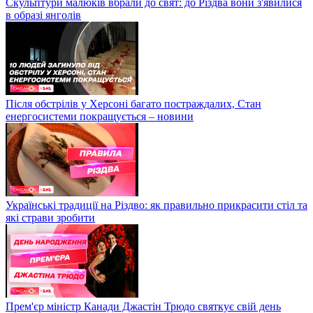
Скульптури малюків вбрали до свят: до Різдва вони з'явилися
в образі янголів
Після обстрілів у Херсоні багато постраждалих, Стан
енергосистеми покращується – новини
Українські традиції на Різдво: як правильно прикрасити стіл та
які страви зробити
Прем'єр міністр Канади Джастін Трюдо святкує свій день