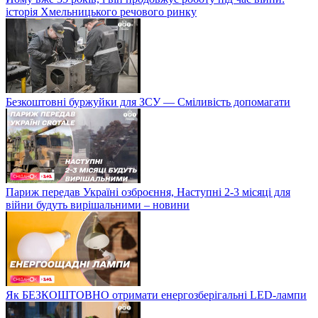
історія Хмельницького речового ринку
Безкоштовні буржуйки для ЗСУ — Сміливість допомагати
Париж передав Україні озброєння, Наступні 2-3 місяці для
війни будуть вирішальними – новини
Як БЕЗКОШТОВНО отримати енергозберігальні LED-лампи