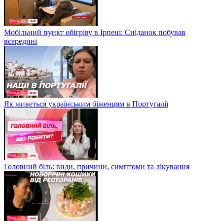
Мобільний пункт обігріву в Ірпені: Сніданок побував
всередині
Як живеться українським біженцям в Португалії
Головний біль: види, причини, симптоми та лікування