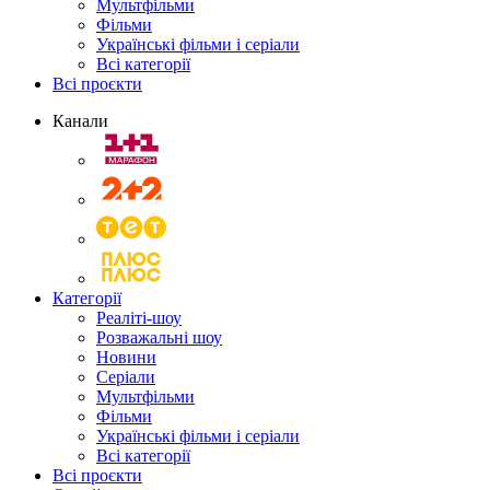
Мультфільми
Фільми
Українські фільми і серіали
Всі категорії
Всі проєкти
Канали
Категорії
Реаліті-шоу
Розважальні шоу
Новини
Серіали
Мультфільми
Фільми
Українські фільми і серіали
Всі категорії
Всі проєкти