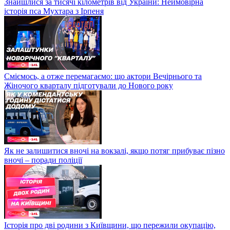
Знайшлися за тисячі кілометрів від України: Неймовірна
історія пса Мухтара з Ірпеня
Сміємось, а отже перемагаємо: що актори Вечірнього та
Жіночого кварталу підготували до Нового року
Як не залишитися вночі на вокзалі, якщо потяг прибуває пізно
вночі – поради поліції
Історія про дві родини з Київщини, що пережили окупацію,