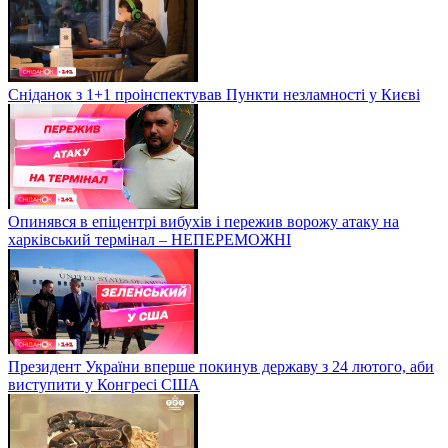
Сніданок з 1+1 проінспектував Пункти незламності у Києві
Опинявся в епіцентрі вибухів і пережив ворожу атаку на
харківський термінал – НЕПЕРЕМОЖНІ
Президент України вперше покинув державу з 24 лютого, аби
виступити у Конгресі США