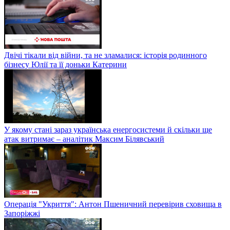
Двічі тікали від війни, та не зламалися: історія родинного
бізнесу Юлії та її доньки Катерини
У якому стані зараз українська енергосистеми й скільки ще
атак витримає – аналітик Максим Білявський
Операція "Укриття": Антон Пшеничний перевірив сховища в
Запоріжжі