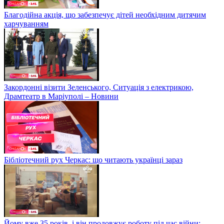
Благодійна акція, що забезпечує дітей необхідним дитячим
харчуванням
Закордонні візити Зеленського, Ситуація з електрикою,
Драмтеатр в Маріуполі – Новини
Бібліотечний рух Черкас: що читають українці зараз
Йому вже 35 років, і він продовжує роботу під час війни: