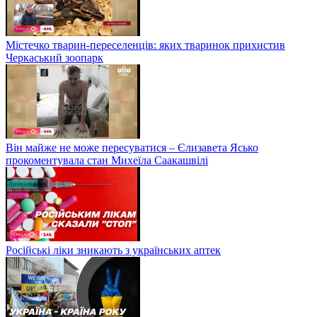
Містечко тварин-переселенців: яких тваринок прихистив
Черкаський зоопарк
Він майже не може пересуватися – Єлизавета Ясько
прокоментувала стан Михеїла Саакашвілі
Російські ліки зникають з українських аптек