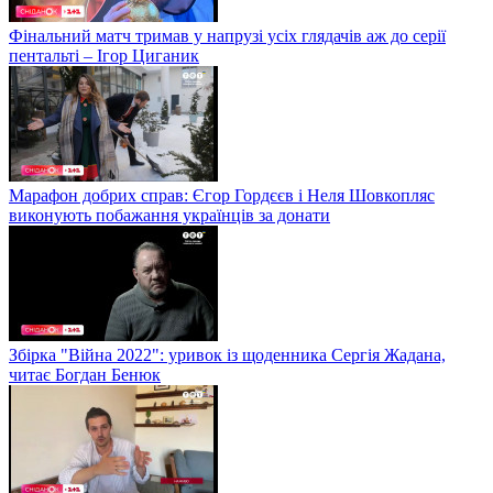
Фінальний матч тримав у напрузі усіх глядачів аж до серії
пентальті – Ігор Циганик
Марафон добрих справ: Єгор Гордєєв і Неля Шовкопляс
виконують побажання українців за донати
Збірка "Війна 2022": уривок із щоденника Сергія Жадана,
читає Богдан Бенюк