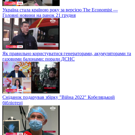
Україна стала країною року за версією The Economist —
Головні новини на ранок 21 грудня
Як правильно користуватися генераторами, акумуляторами та
газовими балонами: поради ДСНС
Сніданок подарував збірку "Війна 2022" Кобеляцький
бібліотеці