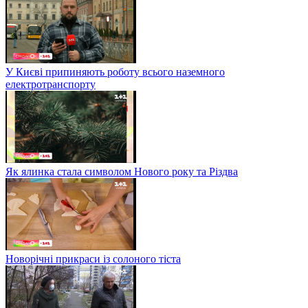
У Києві припиняють роботу всього наземного
електротранспорту
Як ялинка стала символом Нового року та Різдва
Новорічні прикраси із солоного тіста