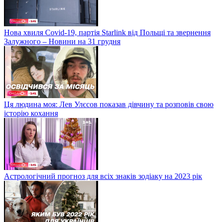
Нова хвиля Covid-19, партія Starlink від Польщі та звернення
Залужного – Новини на 31 грудня
Ця людина моя: Лев Улєсов показав дівчину та розповів свою
історію кохання
Астрологічний прогноз для всіх знаків зодіаку на 2023 рік