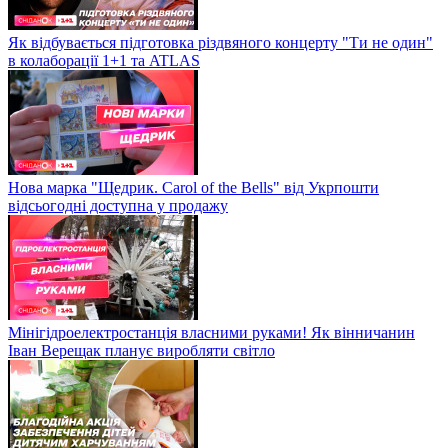
Як відбувається підготовка різдвяного концерту "Ти не один"
в колаборації 1+1 та ATLAS
Нова марка "Щедрик. Carol of the Bells" від Укрпошти
відсьогодні доступна у продажу
Мінігідроелектростанція власними руками! Як вінничанин
Іван Верещак планує виробляти світло