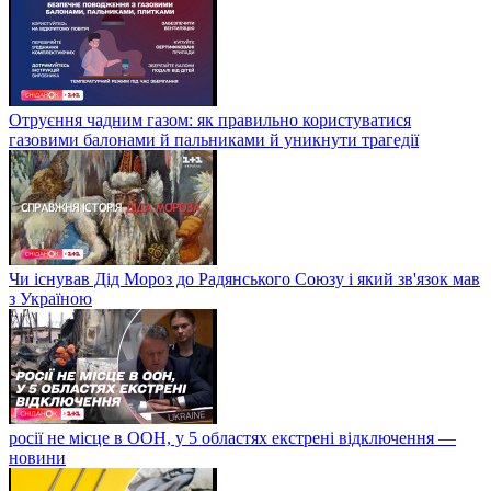
Отруєння чадним газом: як правильно користуватися
газовими балонами й пальниками й уникнути трагедії
Чи існував Дід Мороз до Радянського Союзу і який зв'язок мав
з Україною
росії не місце в ООН, у 5 областях екстрені відключення —
новини