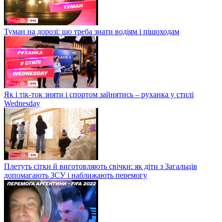
Туман на дорозі: що треба знати водіям і пішоходам
Як і тік-ток зняти і спортом зайнятись – руханка у стилі
Wednesday
Плетуть сітки й виготовляють свічки: як діти з Загальців
допомагають ЗСУ і наближають перемогу