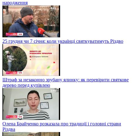
народження
25 грудня чи 7 січня: коли українці святкуватимуть Різдво
Штраф за незаконно зрубану ялинку: як перевірити святкове
дерево перед купівлею
Олена Брайченко розказала про традиції і головні страви
Різдва