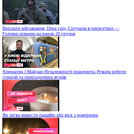
Виплати військовим, Ціна газу, Ситуація в енергетиці —
Головні новини на ранок 20 грудня
Хрещатик і Майдан Незалежності працюють: Режим роботи
станцій та пересадочних вузлів
Як легко вивести парафін або віск з поверхонь