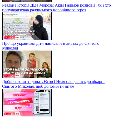
Реальна історія Діда Мороза: Акім Галімов розповів, як і хто
популяризував радянського новорічного героя
Про що українські діти написали в листах до Святого
Миколая
Добрі справи за донат: Єгор і Неля навідались до лікарні
Святого Миколая, щоб допомогти дітям