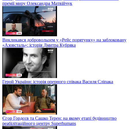
премії миру Олександра Матвійчук
Викликався добровольцем у «Рейс порятунку» на заблоковану
«Азовсталь»: історія Дмитра Кубряка
Герой України: історія оперного співака Василя Сліпака
Єгор Гордєєв та Сашко Терен: на якому етапі будівництво
реабілітаційного центру Superhumans