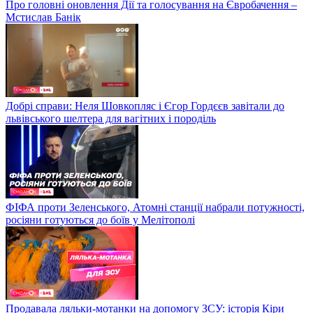
Про головні оновлення Дії та голосування на Євробачення –
Мстислав Банік
Добрі справи: Неля Шовкопляс і Єгор Гордєєв завітали до
львівського шелтера для вагітних і породіль
ФІФА проти Зеленського, Атомні станції набрали потужності,
росіяни готуються до боїв у Мелітополі
Продавала ляльки-мотанки на допомогу ЗСУ: історія Кіри