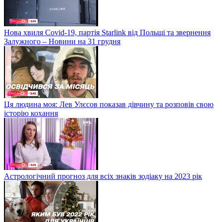
Нова хвиля Covid-19, партія Starlink від Польщі та звернення
Залужного – Новини на 31 грудня
Ця людина моя: Лев Улєсов показав дівчину та розповів свою
історію кохання
Астрологічний прогноз для всіх знаків зодіаку на 2023 рік