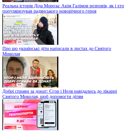
Реальна історія Діда Мороза: Акім Галімов розповів, як і хто
популяризував радянського новорічного героя
Про що українські діти написали в листах до Святого
Миколая
Добрі справи за донат: Єгор і Неля навідались до лікарні
Святого Миколая, щоб допомогти дітям