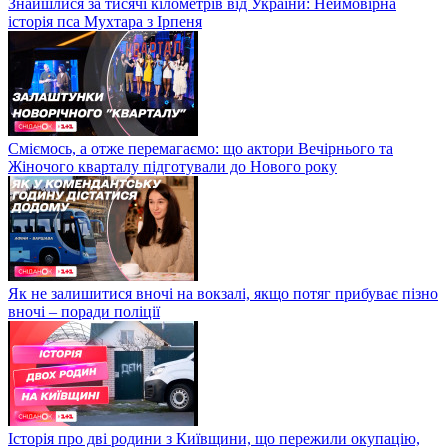
Знайшлися за тисячі кілометрів від України: Неймовірна
історія пса Мухтара з Ірпеня
Сміємось, а отже перемагаємо: що актори Вечірнього та
Жіночого кварталу підготували до Нового року
Як не залишитися вночі на вокзалі, якщо потяг прибуває пізно
вночі – поради поліції
Історія про дві родини з Київщини, що пережили окупацію,