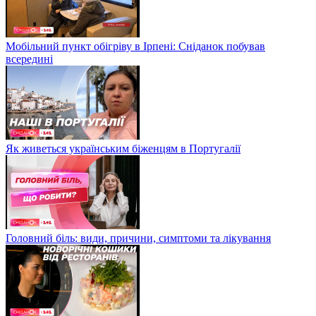
Мобільний пункт обігріву в Ірпені: Сніданок побував
всередині
Як живеться українським біженцям в Португалії
Головний біль: види, причини, симптоми та лікування