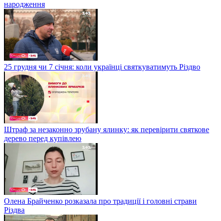
народження
25 грудня чи 7 січня: коли українці святкуватимуть Різдво
Штраф за незаконно зрубану ялинку: як перевірити святкове
дерево перед купівлею
Олена Брайченко розказала про традиції і головні страви
Різдва