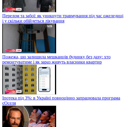
Перелом та забої: як уникнути травмування під час ожеледиці
і у скільки обійдеться лікування
Пожежа, що залишила мешканців будинку без даху: хто
ремонтуватиме і як зараз живуть власники квартир
Іпотека під 3%: в Україні повноцінно запрацювала програма
єОселя