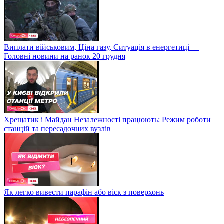
Виплати військовим, Ціна газу, Ситуація в енергетиці —
Головні новини на ранок 20 грудня
Хрещатик і Майдан Незалежності працюють: Режим роботи
станцій та пересадочних вузлів
Як легко вивести парафін або віск з поверхонь