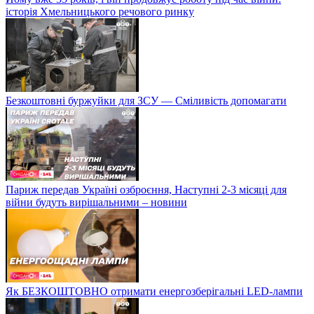
історія Хмельницького речового ринку
Безкоштовні буржуйки для ЗСУ — Сміливість допомагати
Париж передав Україні озброєння, Наступні 2-3 місяці для
війни будуть вирішальними – новини
Як БЕЗКОШТОВНО отримати енергозберігальні LED-лампи