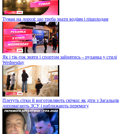
Туман на дорозі: що треба знати водіям і пішоходам
Як і тік-ток зняти і спортом зайнятись – руханка у стилі
Wednesday
Плетуть сітки й виготовляють свічки: як діти з Загальців
допомагають ЗСУ і наближають перемогу