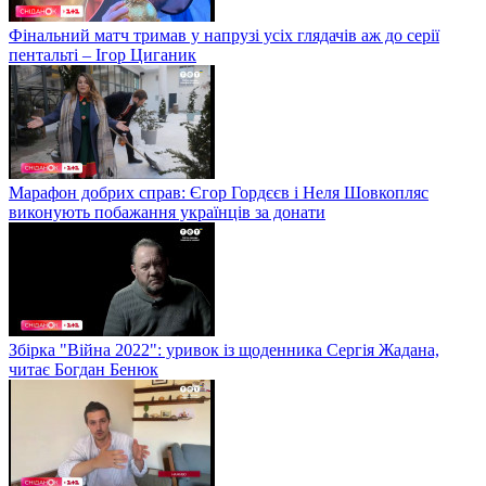
Фінальний матч тримав у напрузі усіх глядачів аж до серії
пентальті – Ігор Циганик
Марафон добрих справ: Єгор Гордєєв і Неля Шовкопляс
виконують побажання українців за донати
Збірка "Війна 2022": уривок із щоденника Сергія Жадана,
читає Богдан Бенюк