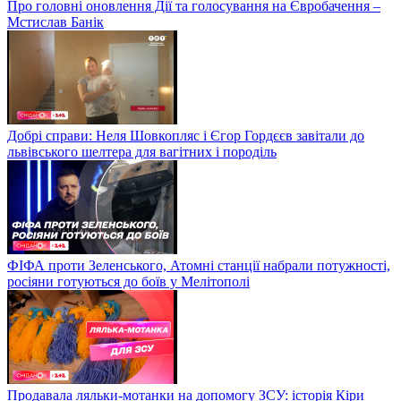
Про головні оновлення Дії та голосування на Євробачення –
Мстислав Банік
Добрі справи: Неля Шовкопляс і Єгор Гордєєв завітали до
львівського шелтера для вагітних і породіль
ФІФА проти Зеленського, Атомні станції набрали потужності,
росіяни готуються до боїв у Мелітополі
Продавала ляльки-мотанки на допомогу ЗСУ: історія Кіри