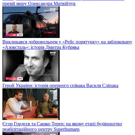
премії миру Олександра Матвійчук
Викликався добровольцем у «Рейс порятунку» на заблоковану
«Азовсталь»: історія Дмитра Кубряка
Герой України: історія оперного співака Василя Сліпака
Єгор Гордєєв та Сашко Терен: на якому етапі будівництво
реабілітаційного центру Superhumans