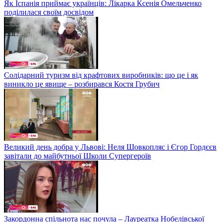
Як Іспанія приймає українців: Лікарка Ксенія Омельченко
поділилася своїм досвідом
Солідарний туризм від крафтових виробників: що це і як
виникло це явище – розбирався Костя Грубич
Великий день добра у Львові: Неля Шовкопляс і Єгор Гордєєв
завітали до майбутньої Школи Супергероїв
Закордонна спільнота нас почула – Лауреатка Нобелівської