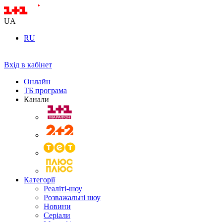
UA
RU
Вхід в кабінет
Онлайн
ТБ програма
Канали
Категорії
Реаліті-шоу
Розважальні шоу
Новини
Серіали