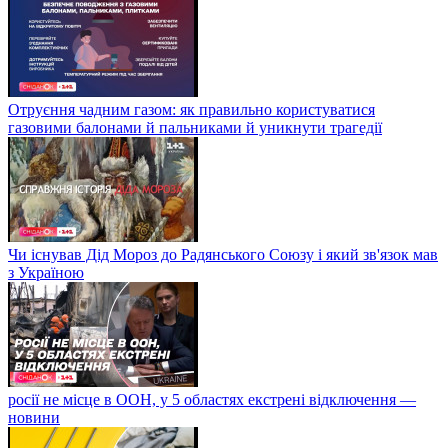
Отруєння чадним газом: як правильно користуватися
газовими балонами й пальниками й уникнути трагедії
Чи існував Дід Мороз до Радянського Союзу і який зв'язок мав
з Україною
росії не місце в ООН, у 5 областях екстрені відключення —
новини