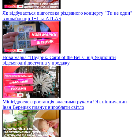
Як відбувається підготовка різдвяного концерту "Ти не один"
в колаборації 1+1 та ATLAS
Нова марка "Щедрик. Carol of the Bells" від Укрпошти
відсьогодні доступна у продажу
Мінігідроелектростанція власними руками! Як вінничанин
Іван Верещак планує виробляти світло