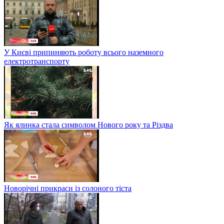
У Києві припиняють роботу всього наземного
електротранспорту
Як ялинка стала символом Нового року та Різдва
Новорічні прикраси із солоного тіста