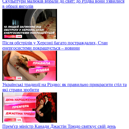
Скульптури малюків вбрали до свят: до Різдва вони з'явилися
в образі янголів
Після обстрілів у Херсоні багато постраждалих, Стан
енергосистеми покращується – новини
Українські традиції на Різдво: як правильно прикрасити стіл та
які страви зробити
Прем'єр міністр Канади Джастін Трюдо святкує свій день