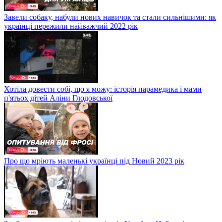
Завели собаку, набули нових навичок та стали сильнішими: як
українці пережили найважчий 2022 рік
Хотіла довести собі, що я можу: історія парамедика і мами
п'ятьох дітей Аліни Глодовської
Про що мріють маленькі українці під Новий 2023 рік