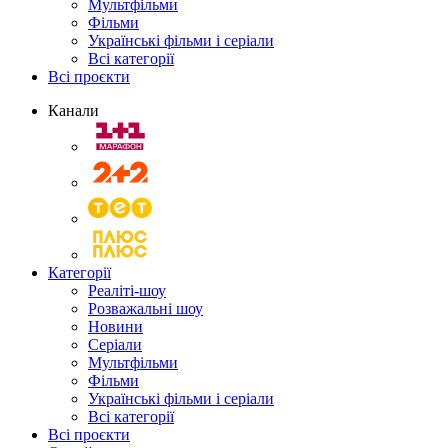
Мультфільми
Фільми
Українські фільми і серіали
Всі категорії
Всі проєкти
Канали
Категорії
Реаліті-шоу
Розважальні шоу
Новини
Серіали
Мультфільми
Фільми
Українські фільми і серіали
Всі категорії
Всі проєкти