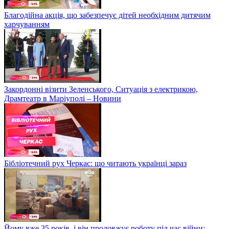
Благодійна акція, що забезпечує дітей необхідним дитячим
харчуванням
Закордонні візити Зеленського, Ситуація з електрикою,
Драмтеатр в Маріуполі – Новини
Бібліотечний рух Черкас: що читають українці зараз
Йому вже 35 років, і він продовжує роботу під час війни: