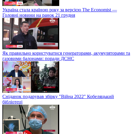
Україна стала країною року за версією The Economist —
Головні новини на ранок 21 грудня
Як правильно користуватися генераторами, акумуляторами та
газовими балонами: поради ДСНС
Сніданок подарував збірку "Війна 2022" Кобеляцький
бібліотеці