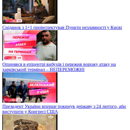
Сніданок з 1+1 проінспектував Пункти незламності у Києві
Опинявся в епіцентрі вибухів і пережив ворожу атаку на
харківський термінал – НЕПЕРЕМОЖНІ
Президент України вперше покинув державу з 24 лютого, аби
виступити у Конгресі США