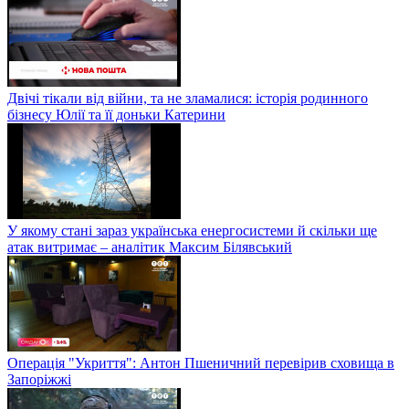
Двічі тікали від війни, та не зламалися: історія родинного
бізнесу Юлії та її доньки Катерини
У якому стані зараз українська енергосистеми й скільки ще
атак витримає – аналітик Максим Білявський
Операція "Укриття": Антон Пшеничний перевірив сховища в
Запоріжжі