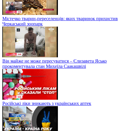
Містечко тварин-переселенців: яких тваринок прихистив
Черкаський зоопарк
Він майже не може пересуватися – Єлизавета Ясько
прокоментувала стан Михеїла Саакашвілі
Російські ліки зникають з українських аптек