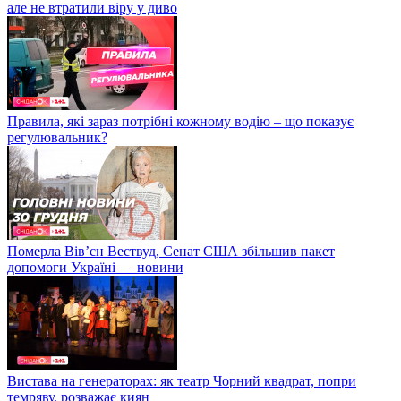
але не втратили віру у диво
Правила, які зараз потрібні кожному водію – що показує
регулювальник?
Померла Вівʼєн Вествуд, Сенат США збільшив пакет
допомоги Україні — новини
Вистава на генераторах: як театр Чорний квадрат, попри
темряву, розважає киян