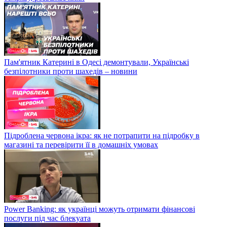
Пам'ятник Катерині в Одесі демонтували, Українські
безпілотники проти шахедів – новини
Підроблена червона ікра: як не потрапити на підробку в
магазині та перевірити її в домашніх умовах
Power Banking: як українці можуть отримати фінансові
послуги під час блекуата