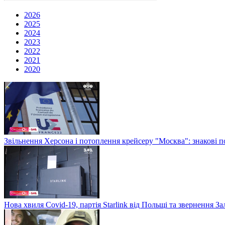
2026
2025
2024
2023
2022
2021
2020
Звільнення Херсона і потоплення крейсеру "Москва": знакові по
Нова хвиля Covid-19, партія Starlink від Польщі та звернення 