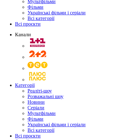
Мультфільми
Фільми
Українські фільми і серіали
Всі категорії
Всі проєкти
Канали
Категорії
Реаліті-шоу
Розважальні шоу
Новини
Серіали
Мультфільми
Фільми
Українські фільми і серіали
Всі категорії
Всі проєкти