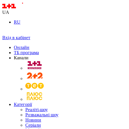
UA
RU
Вхід в кабінет
Онлайн
ТБ програма
Канали
Категорії
Реаліті-шоу
Розважальні шоу
Новини
Серіали