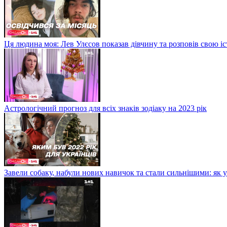
Ця людина моя: Лев Улєсов показав дівчину та розповів свою і
Астрологічний прогноз для всіх знаків зодіаку на 2023 рік
Завели собаку, набули нових навичок та стали сильнішими: як 