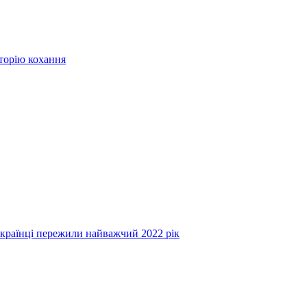
сторію кохання
українці пережили найважчий 2022 рік