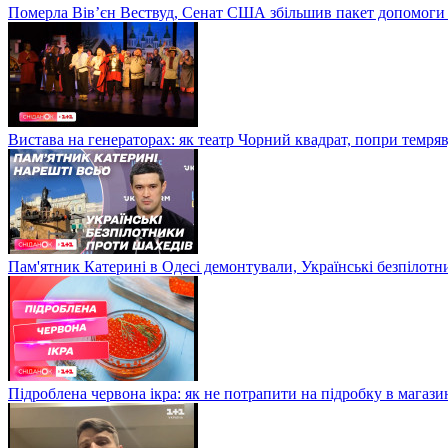
Померла Вівʼєн Вествуд, Сенат США збільшив пакет допомоги
Вистава на генераторах: як театр Чорний квадрат, попри темряв
Пам'ятник Катерині в Одесі демонтували, Українські безпілот
Підроблена червона ікра: як не потрапити на підробку в магазин