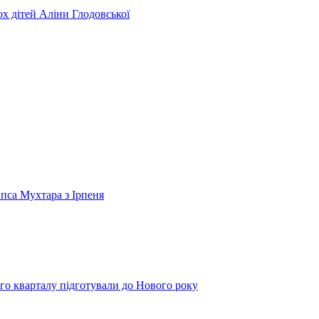
ьох дітей Аліни Глодовської
 пса Мухтара з Ірпеня
го кварталу підготували до Нового року