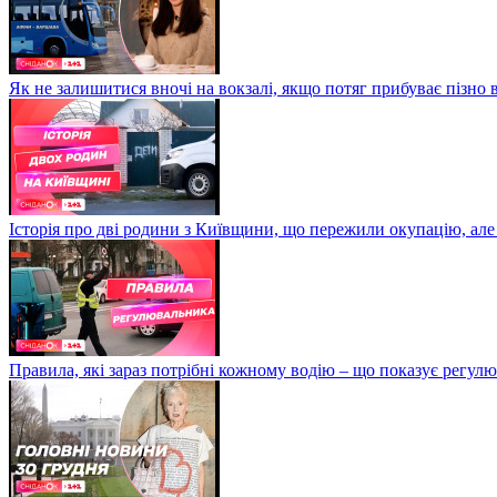
Як не залишитися вночі на вокзалі, якщо потяг прибуває пізно в
Історія про дві родини з Київщини, що пережили окупацію, але
Правила, які зараз потрібні кожному водію – що показує регул