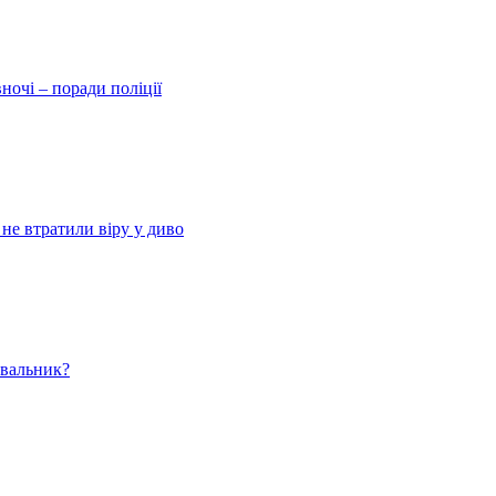
ночі – поради поліції
 не втратили віру у диво
ювальник?