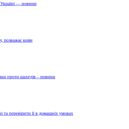
 Україні — новини
у, розважає киян
ники проти шахедів – новини
і та перевірити її в домашніх умовах