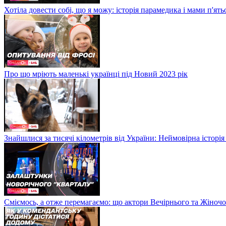
Хотіла довести собі, що я можу: історія парамедика і мами п'ят
Про що мріють маленькі українці під Новий 2023 рік
Знайшлися за тисячі кілометрів від України: Неймовірна історія
Сміємось, а отже перемагаємо: що актори Вечірнього та Жіночо