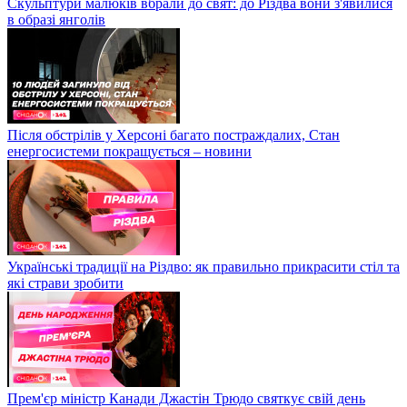
Скульптури малюків вбрали до свят: до Різдва вони з'явилися
в образі янголів
Після обстрілів у Херсоні багато постраждалих, Стан
енергосистеми покращується – новини
Українські традиції на Різдво: як правильно прикрасити стіл та
які страви зробити
Прем'єр міністр Канади Джастін Трюдо святкує свій день