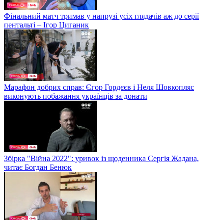
Фінальний матч тримав у напрузі усіх глядачів аж до серії
пентальті – Ігор Циганик
Марафон добрих справ: Єгор Гордєєв і Неля Шовкопляс
виконують побажання українців за донати
Збірка "Війна 2022": уривок із щоденника Сергія Жадана,
читає Богдан Бенюк