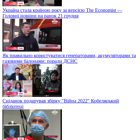
Україна стала країною року за версією The Economist —
Головні новини на ранок 21 грудня
Як правильно користуватися генераторами, акумуляторами та
газовими балонами: поради ДСНС
Сніданок подарував збірку "Війна 2022" Кобеляцький
бібліотеці