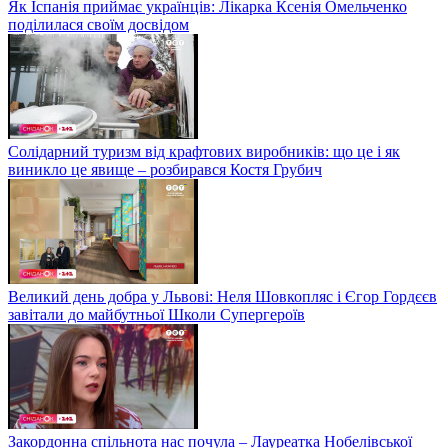
Як Іспанія приймає українців: Лікарка Ксенія Омельченко
поділилася своїм досвідом
Солідарний туризм від крафтових виробників: що це і як
виникло це явище – розбирався Костя Грубич
Великий день добра у Львові: Неля Шовкопляс і Єгор Гордєєв
завітали до майбутньої Школи Супергероїв
Закордонна спільнота нас почула – Лауреатка Нобелівської