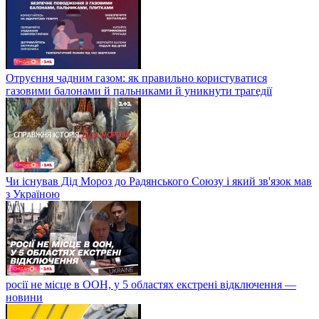
Отруєння чадним газом: як правильно користуватися
газовими балонами й пальниками й уникнути трагедії
Чи існував Дід Мороз до Радянського Союзу і який зв'язок мав
з Україною
росії не місце в ООН, у 5 областях екстрені відключення —
новини