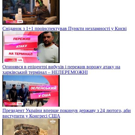
Сніданок з 1+1 проінспектував Пункти незламності у Києві
Опинявся в епіцентрі вибухів і пережив ворожу атаку на
харківський термінал – НЕПЕРЕМОЖНІ
Президент України вперше покинув державу з 24 лютого, аби
виступити у Конгресі США