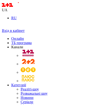
UA
RU
Вхід в кабінет
Онлайн
ТБ програма
Канали
Категорії
Реаліті-шоу
Розважальні шоу
Новини
Серіали