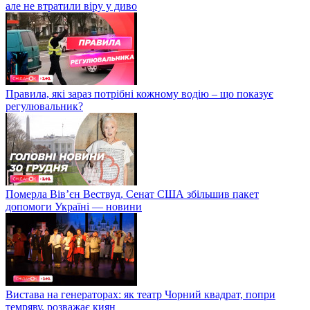
але не втратили віру у диво
Правила, які зараз потрібні кожному водію – що показує
регулювальник?
Померла Вівʼєн Вествуд, Сенат США збільшив пакет
допомоги Україні — новини
Вистава на генераторах: як театр Чорний квадрат, попри
темряву, розважає киян