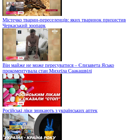
Містечко тварин-переселенців: яких тваринок прихистив
Черкаський зоопарк
Він майже не може пересуватися – Єлизавета Ясько
прокоментувала стан Михеїла Саакашвілі
Російські ліки зникають з українських аптек