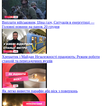
Виплати військовим, Ціна газу, Ситуація в енергетиці —
Головні новини на ранок 20 грудня
Хрещатик і Майдан Незалежності працюють: Режим роботи
станцій та пересадочних вузлів
Як легко вивести парафін або віск з поверхонь