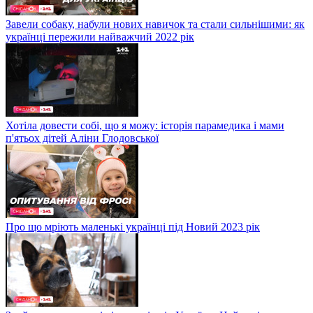
Завели собаку, набули нових навичок та стали сильнішими: як
українці пережили найважчий 2022 рік
Хотіла довести собі, що я можу: історія парамедика і мами
п'ятьох дітей Аліни Глодовської
Про що мріють маленькі українці під Новий 2023 рік