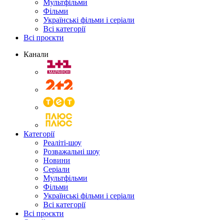
Мультфільми
Фільми
Українські фільми і серіали
Всі категорії
Всі проєкти
Канали
Категорії
Реаліті-шоу
Розважальні шоу
Новини
Серіали
Мультфільми
Фільми
Українські фільми і серіали
Всі категорії
Всі проєкти