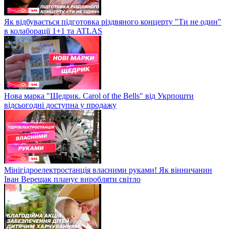
Як відбувається підготовка різдвяного концерту "Ти не один"
в колаборації 1+1 та ATLAS
Нова марка "Щедрик. Carol of the Bells" від Укрпошти
відсьогодні доступна у продажу
Мінігідроелектростанція власними руками! Як вінничанин
Іван Верещак планує виробляти світло