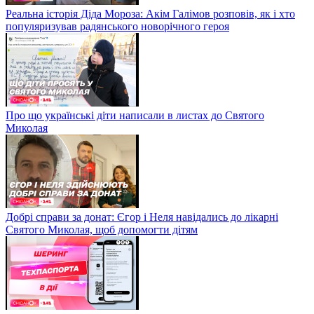
Реальна історія Діда Мороза: Акім Галімов розповів, як і хто
популяризував радянського новорічного героя
Про що українські діти написали в листах до Святого
Миколая
Добрі справи за донат: Єгор і Неля навідались до лікарні
Святого Миколая, щоб допомогти дітям