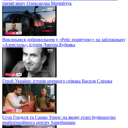
премії миру Олександра Матвійчук
Викликався добровольцем у «Рейс порятунку» на заблоковану
«Азовсталь»: історія Дмитра Кубряка
Герой України: історія оперного співака Василя Сліпака
Єгор Гордєєв та Сашко Терен: на якому етапі будівництво
реабілітаційного центру Superhumans