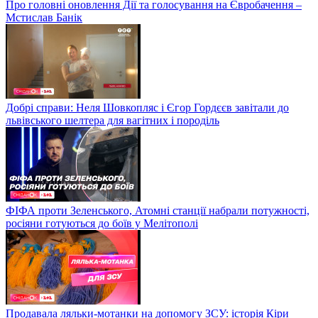
Про головні оновлення Дії та голосування на Євробачення –
Мстислав Банік
Добрі справи: Неля Шовкопляс і Єгор Гордєєв завітали до
львівського шелтера для вагітних і породіль
ФІФА проти Зеленського, Атомні станції набрали потужності,
росіяни готуються до боїв у Мелітополі
Продавала ляльки-мотанки на допомогу ЗСУ: історія Кіри