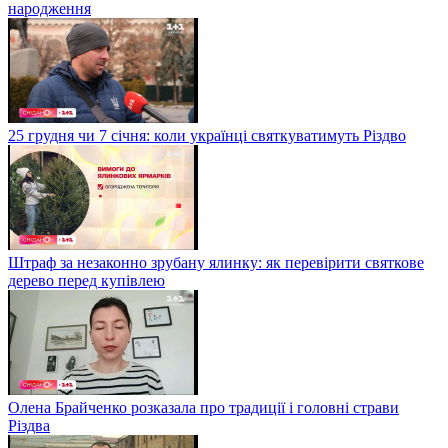
народження
25 грудня чи 7 січня: коли українці святкуватимуть Різдво
Штраф за незаконно зрубану ялинку: як перевірити святкове
дерево перед купівлею
Олена Брайченко розказала про традиції і головні страви
Різдва