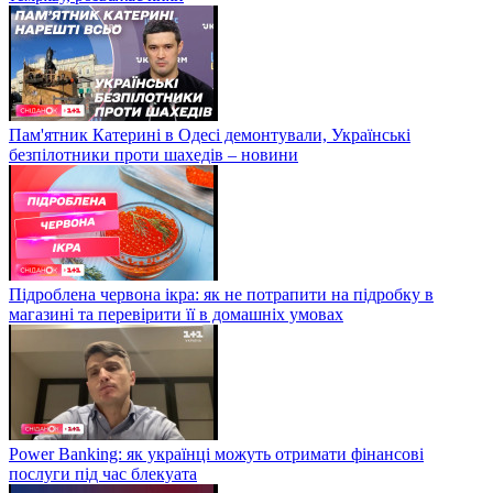
Пам'ятник Катерині в Одесі демонтували, Українські
безпілотники проти шахедів – новини
Підроблена червона ікра: як не потрапити на підробку в
магазині та перевірити її в домашніх умовах
Power Banking: як українці можуть отримати фінансові
послуги під час блекуата