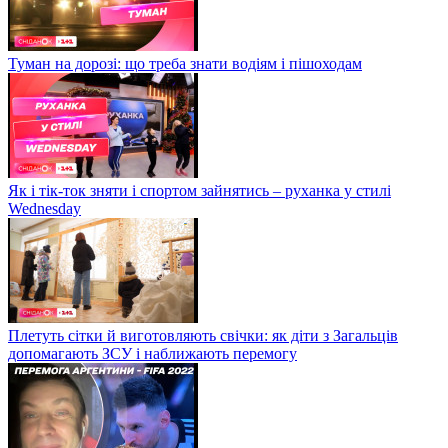
Туман на дорозі: що треба знати водіям і пішоходам
Як і тік-ток зняти і спортом зайнятись – руханка у стилі
Wednesday
Плетуть сітки й виготовляють свічки: як діти з Загальців
допомагають ЗСУ і наближають перемогу