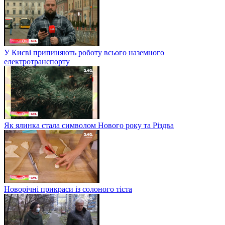
У Києві припиняють роботу всього наземного
електротранспорту
Як ялинка стала символом Нового року та Різдва
Новорічні прикраси із солоного тіста