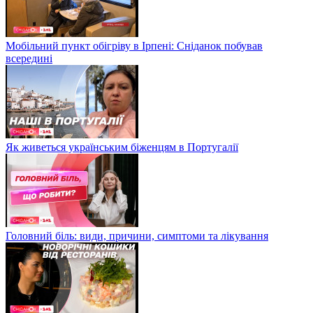
Мобільний пункт обігріву в Ірпені: Сніданок побував
всередині
Як живеться українським біженцям в Португалії
Головний біль: види, причини, симптоми та лікування