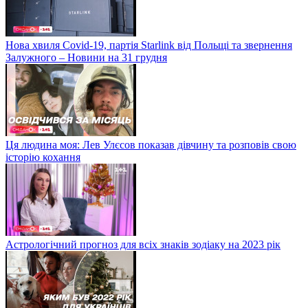
Нова хвиля Covid-19, партія Starlink від Польщі та звернення
Залужного – Новини на 31 грудня
Ця людина моя: Лев Улєсов показав дівчину та розповів свою
історію кохання
Астрологічний прогноз для всіх знаків зодіаку на 2023 рік