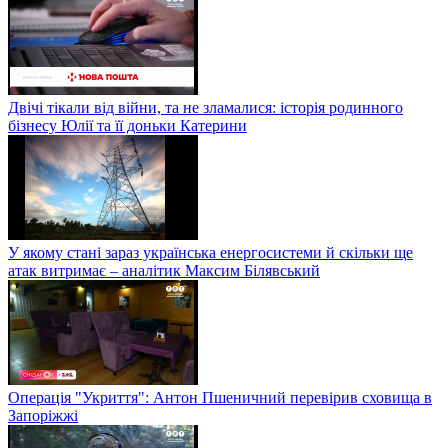
Двічі тікали від війни, та не зламалися: історія родинного
бізнесу Юлії та її доньки Катерини
У якому стані зараз українська енергосистеми й скільки ще
атак витримає – аналітик Максим Білявський
Операція "Укриття": Антон Пшеничний перевірив сховища в
Запоріжжі