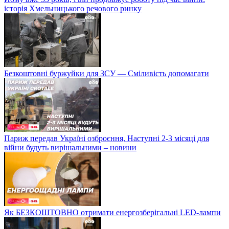
історія Хмельницького речового ринку
Безкоштовні буржуйки для ЗСУ — Сміливість допомагати
Париж передав Україні озброєння, Наступні 2-3 місяці для
війни будуть вирішальними – новини
Як БЕЗКОШТОВНО отримати енергозберігальні LED-лампи