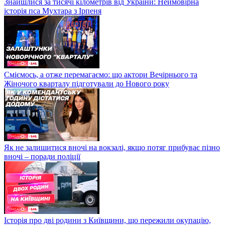
Знайшлися за тисячі кілометрів від України: Неймовірна
історія пса Мухтара з Ірпеня
Сміємось, а отже перемагаємо: що актори Вечірнього та
Жіночого кварталу підготували до Нового року
Як не залишитися вночі на вокзалі, якщо потяг прибуває пізно
вночі – поради поліції
Історія про дві родини з Київщини, що пережили окупацію,