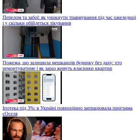
Перелом та забої: як уникнути травмування під час ожеледиці
і у скільки обійдеться лікування
Пожежа, що залишила мешканців будинку без даху: хто
ремонтуватиме і як зараз живуть власники квартир
Іпотека під 3%: в Україні повноцінно запрацювала програма
єОселя