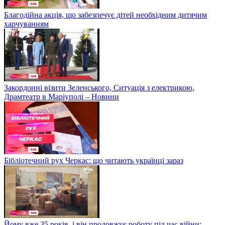
Благодійна акція, що забезпечує дітей необхідним дитячим
харчуванням
Закордонні візити Зеленського, Ситуація з електрикою,
Драмтеатр в Маріуполі – Новини
Бібліотечний рух Черкас: що читають українці зараз
Йому вже 35 років, і він продовжує роботу під час війни: