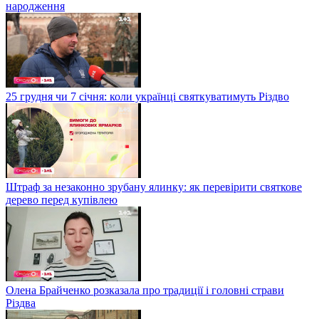
народження
25 грудня чи 7 січня: коли українці святкуватимуть Різдво
Штраф за незаконно зрубану ялинку: як перевірити святкове
дерево перед купівлею
Олена Брайченко розказала про традиції і головні страви
Різдва