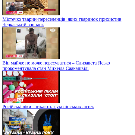
Містечко тварин-переселенців: яких тваринок прихистив
Черкаський зоопарк
Він майже не може пересуватися – Єлизавета Ясько
прокоментувала стан Михеїла Саакашвілі
Російські ліки зникають з українських аптек