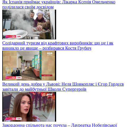
Як Іспанія приймає українців: Лікарка Ксенія Омельченко
поділилася своїм досвідом
Солідарний туризм від крафтових виробників: що це і як
виникло це явище – розбирався Костя Грубич
Великий день добра у Львові: Неля Шовкопляс і Єгор Гордєєв
завітали до майбутньої Школи Супергероїв
Закордонна спільнота нас почула – Лауреатка Нобелівської