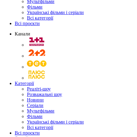
Мультфільми
Фільми
Українські фільми і серіали
Всі категорії
Всі проєкти
Канали
Категорії
Реаліті-шоу
Розважальні шоу
Новини
Серіали
Мультфільми
Фільми
Українські фільми і серіали
Всі категорії
Всі проєкти