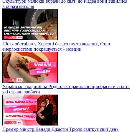
Скульптури малюків вбрали до свят: до Різдва вони з'явилися
в образі янголів
Після обстрілів у Херсоні багато постраждалих, Стан
енергосистеми покращується – новини
Українські традиції на Різдво: як правильно прикрасити стіл та
які страви зробити
Прем'єр міністр Канади Джастін Трюдо святкує свій день