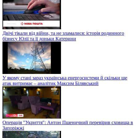
Двічі тікали від війни, та не зламалися: історія родинного
бізнесу Юлії та її доньки Катерини
У якому стані зараз українська енергосистеми й скільки ще
атак витримає – аналітик Максим Білявський
Операція "Укриття": Антон Пшеничний перевірив сховища в
Запоріжжі