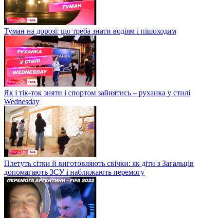
Туман на дорозі: що треба знати водіям і пішоходам
Як і тік-ток зняти і спортом зайнятись – руханка у стилі
Wednesday
Плетуть сітки й виготовляють свічки: як діти з Загальців
допомагають ЗСУ і наближають перемогу