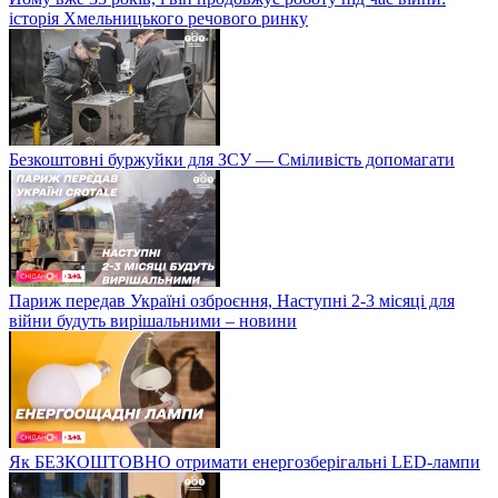
історія Хмельницького речового ринку
Безкоштовні буржуйки для ЗСУ — Сміливість допомагати
Париж передав Україні озброєння, Наступні 2-3 місяці для
війни будуть вирішальними – новини
Як БЕЗКОШТОВНО отримати енергозберігальні LED-лампи