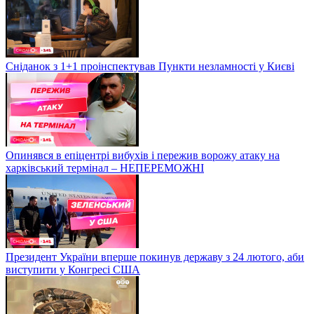
Сніданок з 1+1 проінспектував Пункти незламності у Києві
Опинявся в епіцентрі вибухів і пережив ворожу атаку на
харківський термінал – НЕПЕРЕМОЖНІ
Президент України вперше покинув державу з 24 лютого, аби
виступити у Конгресі США