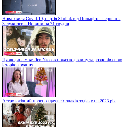
Нова хвиля Covid-19, партія Starlink від Польщі та звернення
Залужного – Новини на 31 грудня
Ця людина моя: Лев Улєсов показав дівчину та розповів свою
історію кохання
Астрологічний прогноз для всіх знаків зодіаку на 2023 рік