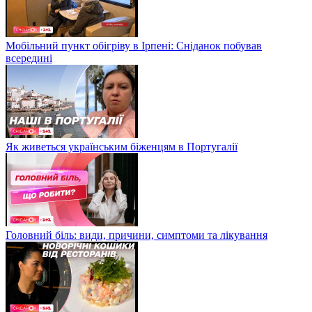
Мобільний пункт обігріву в Ірпені: Сніданок побував
всередині
Як живеться українським біженцям в Португалії
Головний біль: види, причини, симптоми та лікування