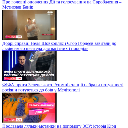
Про головні оновлення Дії та голосування на Євробачення –
Мстислав Банік
Добрі справи: Неля Шовкопляс і Єгор Гордєєв завітали до
львівського шелтера для вагітних і породіль
ФІФА проти Зеленського, Атомні станції набрали потужності,
росіяни готуються до боїв у Мелітополі
Продавала ляльки-мотанки на допомогу ЗСУ: історія Кіри