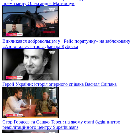
премії миру Олександра Матвійчук
Викликався добровольцем у «Рейс порятунку» на заблоковану
«Азовсталь»: історія Дмитра Кубряка
Герой України: історія оперного співака Василя Сліпака
Єгор Гордєєв та Сашко Терен: на якому етапі будівництво
реабілітаційного центру Superhumans