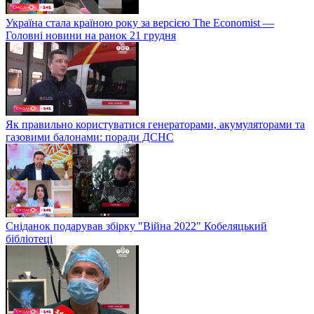
Україна стала країною року за версією The Economist —
Головні новини на ранок 21 грудня
Як правильно користуватися генераторами, акумуляторами та
газовими балонами: поради ДСНС
Сніданок подарував збірку "Війна 2022" Кобеляцький
бібліотеці