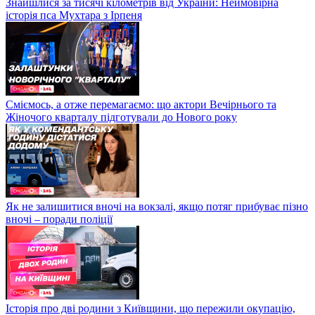
Знайшлися за тисячі кілометрів від України: Неймовірна
історія пса Мухтара з Ірпеня
Сміємось, а отже перемагаємо: що актори Вечірнього та
Жіночого кварталу підготували до Нового року
Як не залишитися вночі на вокзалі, якщо потяг прибуває пізно
вночі – поради поліції
Історія про дві родини з Київщини, що пережили окупацію,