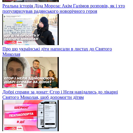
Реальна історія Діда Мороза: Акім Галімов розповів, як і хто
популяризував радянського новорічного героя
Про що українські діти написали в листах до Святого
Миколая
Добрі справи за донат: Єгор і Неля навідались до лікарні
Святого Миколая, щоб допомогти дітям