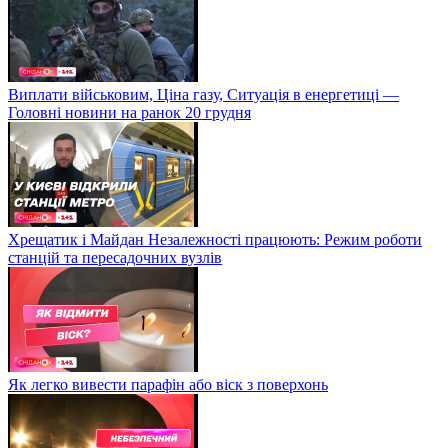
Виплати військовим, Ціна газу, Ситуація в енергетиці —
Головні новини на ранок 20 грудня
Хрещатик і Майдан Незалежності працюють: Режим роботи
станцій та пересадочних вузлів
Як легко вивести парафін або віск з поверхонь