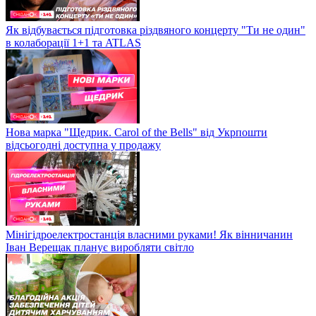
Як відбувається підготовка різдвяного концерту "Ти не один"
в колаборації 1+1 та ATLAS
Нова марка "Щедрик. Carol of the Bells" від Укрпошти
відсьогодні доступна у продажу
Мінігідроелектростанція власними руками! Як вінничанин
Іван Верещак планує виробляти світло