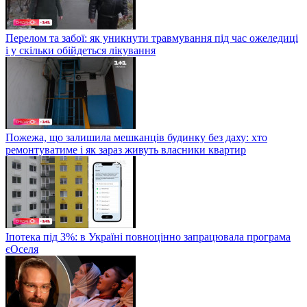
Перелом та забої: як уникнути травмування під час ожеледиці
і у скільки обійдеться лікування
Пожежа, що залишила мешканців будинку без даху: хто
ремонтуватиме і як зараз живуть власники квартир
Іпотека під 3%: в Україні повноцінно запрацювала програма
єОселя