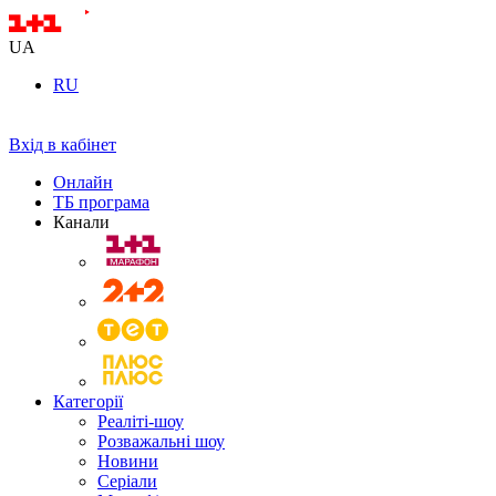
UA
RU
Вхід в кабінет
Онлайн
ТБ програма
Канали
Категорії
Реаліті-шоу
Розважальні шоу
Новини
Серіали