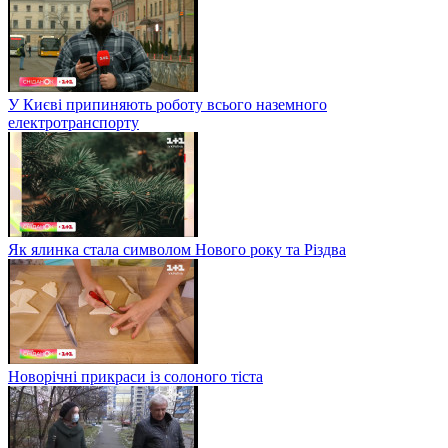
У Києві припиняють роботу всього наземного
електротранспорту
Як ялинка стала символом Нового року та Різдва
Новорічні прикраси із солоного тіста