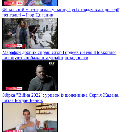
Фінальний матч тримав у напрузі усіх глядачів аж до серії
пентальті – Ігор Циганик
Марафон добрих справ: Єгор Гордєєв і Неля Шовкопляс
виконують побажання українців за донати
Збірка "Війна 2022": уривок із щоденника Сергія Жадана,
читає Богдан Бенюк