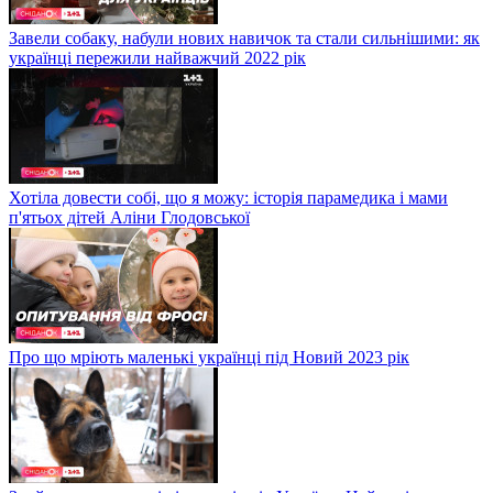
Завели собаку, набули нових навичок та стали сильнішими: як
українці пережили найважчий 2022 рік
Хотіла довести собі, що я можу: історія парамедика і мами
п'ятьох дітей Аліни Глодовської
Про що мріють маленькі українці під Новий 2023 рік