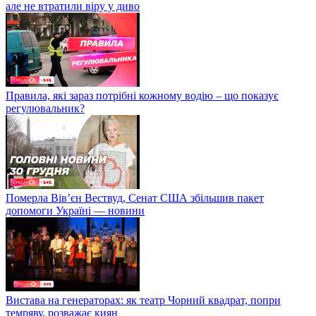
але не втратили віру у диво
Правила, які зараз потрібні кожному водію – що показує
регулювальник?
Померла Вівʼєн Вествуд, Сенат США збільшив пакет
допомоги Україні — новини
Вистава на генераторах: як театр Чорний квадрат, попри
темряву, розважає киян