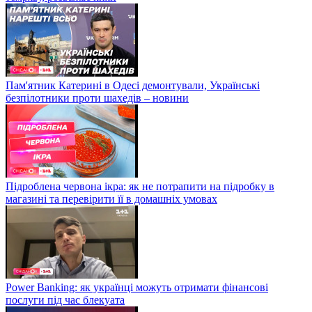
Пам'ятник Катерині в Одесі демонтували, Українські
безпілотники проти шахедів – новини
Підроблена червона ікра: як не потрапити на підробку в
магазині та перевірити її в домашніх умовах
Power Banking: як українці можуть отримати фінансові
послуги під час блекуата