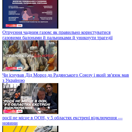
Отруєння чадним газом: як правильно користуватися
газовими балонами й пальниками й уникнути трагедії
Чи існував Дід Мороз до Радянського Союзу і який зв'язок мав
з Україною
росії не місце в ООН, у 5 областях екстрені відключення —
новини