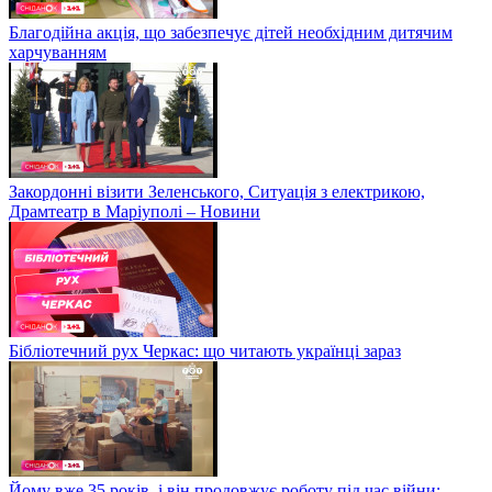
Благодійна акція, що забезпечує дітей необхідним дитячим
харчуванням
Закордонні візити Зеленського, Ситуація з електрикою,
Драмтеатр в Маріуполі – Новини
Бібліотечний рух Черкас: що читають українці зараз
Йому вже 35 років, і він продовжує роботу під час війни: