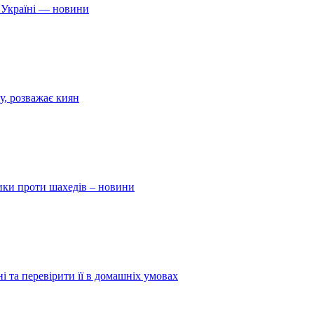
 Україні — новини
у, розважає киян
ники проти шахедів – новини
і та перевірити її в домашніх умовах