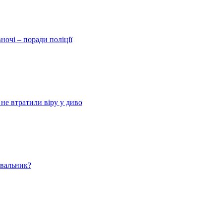
ночі – поради поліції
 не втратили віру у диво
ювальник?