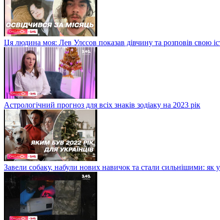
Ця людина моя: Лев Улєсов показав дівчину та розповів свою і
Астрологічний прогноз для всіх знаків зодіаку на 2023 рік
Завели собаку, набули нових навичок та стали сильнішими: як 