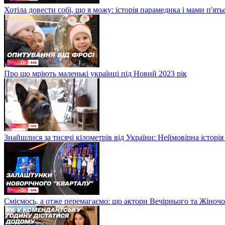
Хотіла довести собі, що я можу: історія парамедика і мами п'ят
Про що мріють маленькі українці під Новий 2023 рік
Знайшлися за тисячі кілометрів від України: Неймовірна історія
Сміємось, а отже перемагаємо: що актори Вечірнього та Жіночо