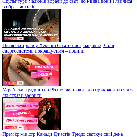
Скульптури малюків вбрали до свят: до Різдва вони з'явилися
в образі янголів
Після обстрілів у Херсоні багато постраждалих, Стан
енергосистеми покращується – новини
Українські традиції на Різдво: як правильно прикрасити стіл та
які страви зробити
Прем'єр міністр Канади Джастін Трюдо святкує свій день