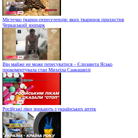
Містечко тварин-переселенців: яких тваринок прихистив
Черкаський зоопарк
Він майже не може пересуватися – Єлизавета Ясько
прокоментувала стан Михеїла Саакашвілі
Російські ліки зникають з українських аптек