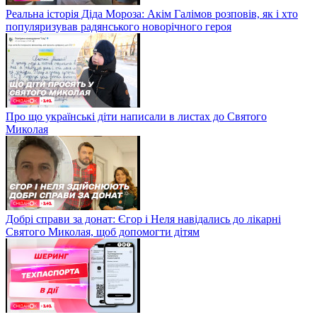
Реальна історія Діда Мороза: Акім Галімов розповів, як і хто
популяризував радянського новорічного героя
Про що українські діти написали в листах до Святого
Миколая
Добрі справи за донат: Єгор і Неля навідались до лікарні
Святого Миколая, щоб допомогти дітям