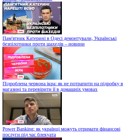
Пам'ятник Катерині в Одесі демонтували, Українські
безпілотники проти шахедів – новини
Підроблена червона ікра: як не потрапити на підробку в
магазині та перевірити її в домашніх умовах
Power Banking: як українці можуть отримати фінансові
послуги під час блекуата