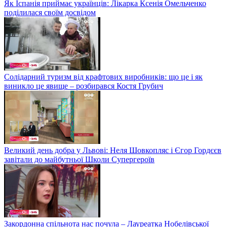
Як Іспанія приймає українців: Лікарка Ксенія Омельченко
поділилася своїм досвідом
Солідарний туризм від крафтових виробників: що це і як
виникло це явище – розбирався Костя Грубич
Великий день добра у Львові: Неля Шовкопляс і Єгор Гордєєв
завітали до майбутньої Школи Супергероїв
Закордонна спільнота нас почула – Лауреатка Нобелівської