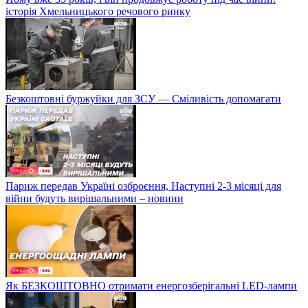
історія Хмельницького речового ринку
Безкоштовні буржуйки для ЗСУ — Сміливість допомагати
Париж передав Україні озброєння, Наступні 2-3 місяці для
війни будуть вирішальними – новини
Як БЕЗКОШТОВНО отримати енергозберігальні LED-лампи