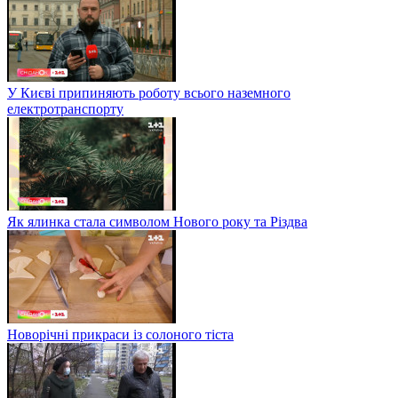
У Києві припиняють роботу всього наземного
електротранспорту
Як ялинка стала символом Нового року та Різдва
Новорічні прикраси із солоного тіста