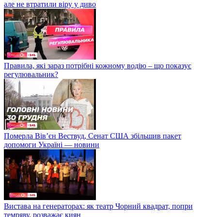
але не втратили віру у диво
Правила, які зараз потрібні кожному водію – що показує
регулювальник?
Померла Вівʼєн Вествуд, Сенат США збільшив пакет
допомоги Україні — новини
Вистава на генераторах: як театр Чорний квадрат, попри
темряву, розважає киян