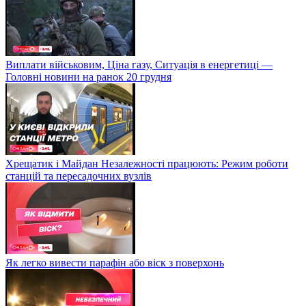
Виплати військовим, Ціна газу, Ситуація в енергетиці —
Головні новини на ранок 20 грудня
Хрещатик і Майдан Незалежності працюють: Режим роботи
станцій та пересадочних вузлів
Як легко вивести парафін або віск з поверхонь