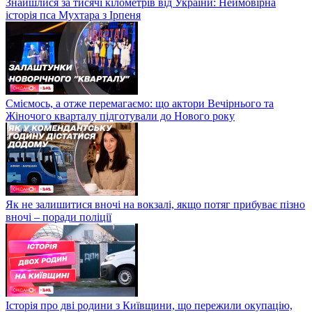
Знайшлися за тисячі кілометрів від України: Неймовірна
історія пса Мухтара з Ірпеня
Сміємось, а отже перемагаємо: що актори Вечірнього та
Жіночого кварталу підготували до Нового року
Як не залишитися вночі на вокзалі, якщо потяг прибуває пізно
вночі – поради поліції
Історія про дві родини з Київщини, що пережили окупацію,