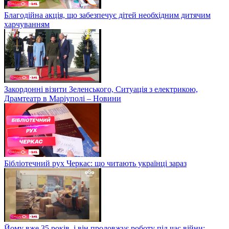
Благодійна акція, що забезпечує дітей необхідним дитячим
харчуванням
Закордонні візити Зеленського, Ситуація з електрикою,
Драмтеатр в Маріуполі – Новини
Бібліотечний рух Черкас: що читають українці зараз
Йому вже 35 років, і він продовжує роботу під час війни: