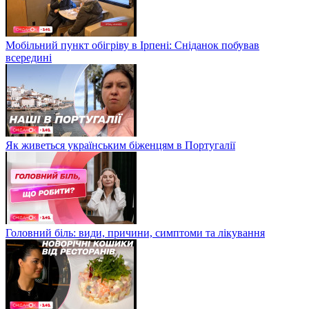
Мобільний пункт обігріву в Ірпені: Сніданок побував
всередині
Як живеться українським біженцям в Португалії
Головний біль: види, причини, симптоми та лікування