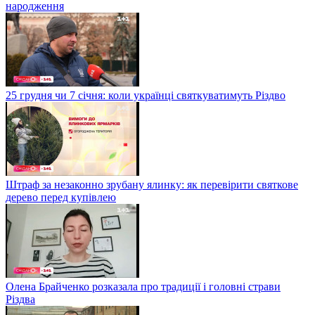
народження
25 грудня чи 7 січня: коли українці святкуватимуть Різдво
Штраф за незаконно зрубану ялинку: як перевірити святкове
дерево перед купівлею
Олена Брайченко розказала про традиції і головні страви
Різдва