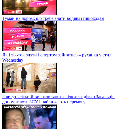
Туман на дорозі: що треба знати водіям і пішоходам
Як і тік-ток зняти і спортом зайнятись – руханка у стилі
Wednesday
Плетуть сітки й виготовляють свічки: як діти з Загальців
допомагають ЗСУ і наближають перемогу