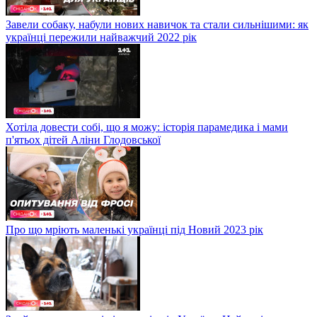
Завели собаку, набули нових навичок та стали сильнішими: як
українці пережили найважчий 2022 рік
Хотіла довести собі, що я можу: історія парамедика і мами
п'ятьох дітей Аліни Глодовської
Про що мріють маленькі українці під Новий 2023 рік