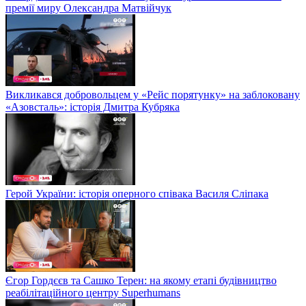
премії миру Олександра Матвійчук
Викликався добровольцем у «Рейс порятунку» на заблоковану
«Азовсталь»: історія Дмитра Кубряка
Герой України: історія оперного співака Василя Сліпака
Єгор Гордєєв та Сашко Терен: на якому етапі будівництво
реабілітаційного центру Superhumans