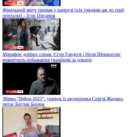
Фінальний матч тримав у напрузі усіх глядачів аж до серії
пентальті – Ігор Циганик
Марафон добрих справ: Єгор Гордєєв і Неля Шовкопляс
виконують побажання українців за донати
Збірка "Війна 2022": уривок із щоденника Сергія Жадана,
читає Богдан Бенюк