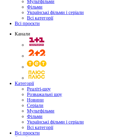
Мультфільми
Фільми
Українські фільми і серіали
Всі категорії
Всі проєкти
Канали
Категорії
Реаліті-шоу
Розважальні шоу
Новини
Серіали
Мультфільми
Фільми
Українські фільми і серіали
Всі категорії
Всі проєкти