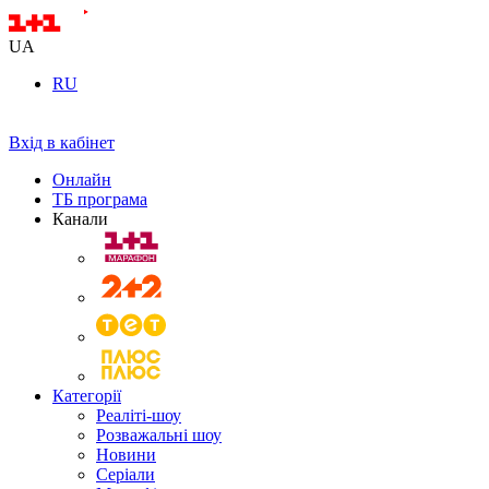
UA
RU
Вхід в кабінет
Онлайн
ТБ програма
Канали
Категорії
Реаліті-шоу
Розважальні шоу
Новини
Серіали