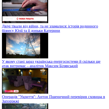
Двічі тікали від війни, та не зламалися: історія родинного
бізнесу Юлії та її доньки Катерини
У якому стані зараз українська енергосистеми й скільки ще
атак витримає – аналітик Максим Білявський
Операція "Укриття": Антон Пшеничний перевірив сховища в
Запоріжжі