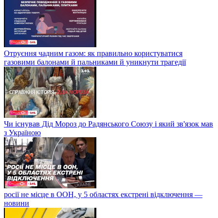
Отруєння чадним газом: як правильно користуватися
газовими балонами й пальниками й уникнути трагедії
Чи існував Дід Мороз до Радянського Союзу і який зв'язок мав
з Україною
росії не місце в ООН, у 5 областях екстрені відключення —
новини