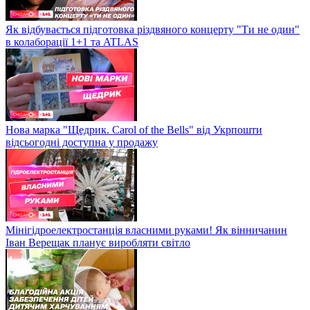
Як відбувається підготовка різдвяного концерту "Ти не один"
в колаборації 1+1 та ATLAS
Нова марка "Щедрик. Carol of the Bells" від Укрпошти
відсьогодні доступна у продажу
Мінігідроелектростанція власними руками! Як вінничанин
Іван Верещак планує виробляти світло