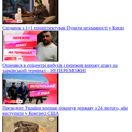
Сніданок з 1+1 проінспектував Пункти незламності у Києві
Опинявся в епіцентрі вибухів і пережив ворожу атаку на
харківський термінал – НЕПЕРЕМОЖНІ
Президент України вперше покинув державу з 24 лютого, аби
виступити у Конгресі США