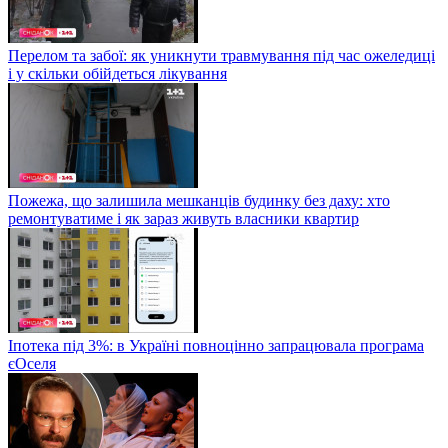
Перелом та забої: як уникнути травмування під час ожеледиці
і у скільки обійдеться лікування
Пожежа, що залишила мешканців будинку без даху: хто
ремонтуватиме і як зараз живуть власники квартир
Іпотека під 3%: в Україні повноцінно запрацювала програма
єОселя