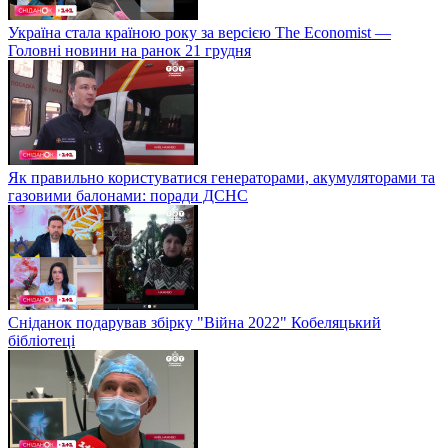
Україна стала країною року за версією The Economist —
Головні новини на ранок 21 грудня
Як правильно користуватися генераторами, акумуляторами та
газовими балонами: поради ДСНС
Сніданок подарував збірку "Війна 2022" Кобеляцький
бібліотеці