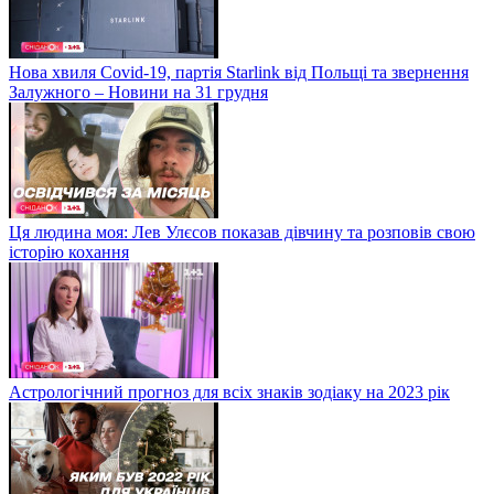
Нова хвиля Covid-19, партія Starlink від Польщі та звернення
Залужного – Новини на 31 грудня
Ця людина моя: Лев Улєсов показав дівчину та розповів свою
історію кохання
Астрологічний прогноз для всіх знаків зодіаку на 2023 рік