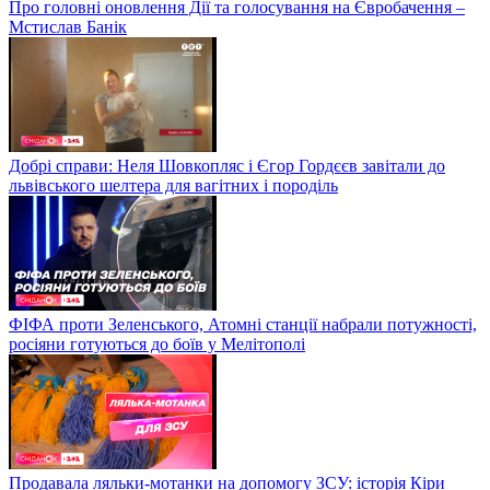
Про головні оновлення Дії та голосування на Євробачення –
Мстислав Банік
Добрі справи: Неля Шовкопляс і Єгор Гордєєв завітали до
львівського шелтера для вагітних і породіль
ФІФА проти Зеленського, Атомні станції набрали потужності,
росіяни готуються до боїв у Мелітополі
Продавала ляльки-мотанки на допомогу ЗСУ: історія Кіри