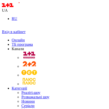
UA
RU
Вхід в кабінет
Онлайн
ТБ програма
Канали
Категорії
Реаліті-шоу
Розважальні шоу
Новини
Серіали