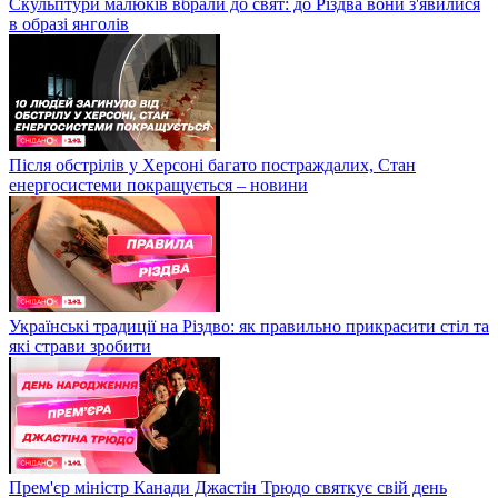
Скульптури малюків вбрали до свят: до Різдва вони з'явилися
в образі янголів
Після обстрілів у Херсоні багато постраждалих, Стан
енергосистеми покращується – новини
Українські традиції на Різдво: як правильно прикрасити стіл та
які страви зробити
Прем'єр міністр Канади Джастін Трюдо святкує свій день