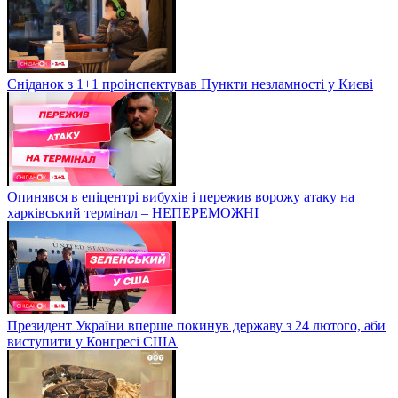
Сніданок з 1+1 проінспектував Пункти незламності у Києві
Опинявся в епіцентрі вибухів і пережив ворожу атаку на
харківський термінал – НЕПЕРЕМОЖНІ
Президент України вперше покинув державу з 24 лютого, аби
виступити у Конгресі США