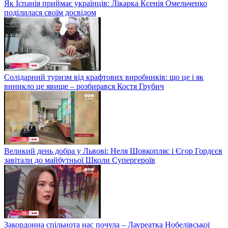
Як Іспанія приймає українців: Лікарка Ксенія Омельченко
поділилася своїм досвідом
Солідарний туризм від крафтових виробників: що це і як
виникло це явище – розбирався Костя Грубич
Великий день добра у Львові: Неля Шовкопляс і Єгор Гордєєв
завітали до майбутньої Школи Супергероїв
Закордонна спільнота нас почула – Лауреатка Нобелівської