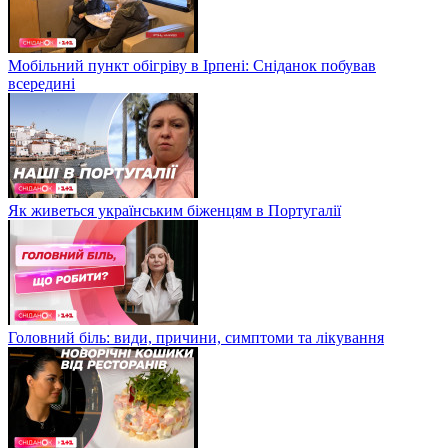
Мобільний пункт обігріву в Ірпені: Сніданок побував
всередині
Як живеться українським біженцям в Португалії
Головний біль: види, причини, симптоми та лікування