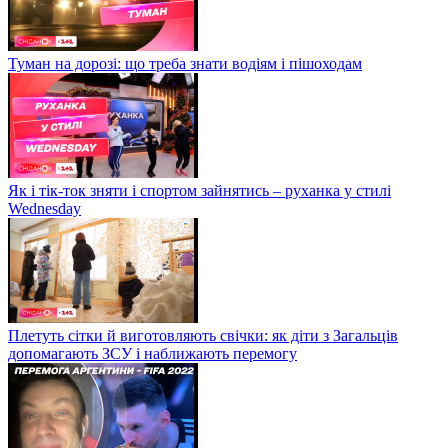
Туман на дорозі: що треба знати водіям і пішоходам
Як і тік-ток зняти і спортом зайнятись – руханка у стилі
Wednesday
Плетуть сітки й виготовляють свічки: як діти з Загальців
допомагають ЗСУ і наближають перемогу