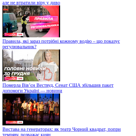
але не втратили віру у диво
Правила, які зараз потрібні кожному водію – що показує
регулювальник?
Померла Вівʼєн Вествуд, Сенат США збільшив пакет
допомоги Україні — новини
Вистава на генераторах: як театр Чорний квадрат, попри
темряву, розважає киян