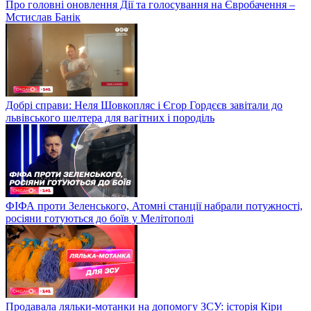
Про головні оновлення Дії та голосування на Євробачення –
Мстислав Банік
Добрі справи: Неля Шовкопляс і Єгор Гордєєв завітали до
львівського шелтера для вагітних і породіль
ФІФА проти Зеленського, Атомні станції набрали потужності,
росіяни готуються до боїв у Мелітополі
Продавала ляльки-мотанки на допомогу ЗСУ: історія Кіри