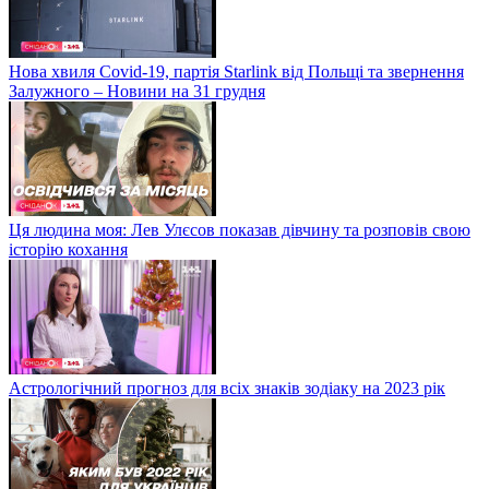
Нова хвиля Covid-19, партія Starlink від Польщі та звернення
Залужного – Новини на 31 грудня
Ця людина моя: Лев Улєсов показав дівчину та розповів свою
історію кохання
Астрологічний прогноз для всіх знаків зодіаку на 2023 рік