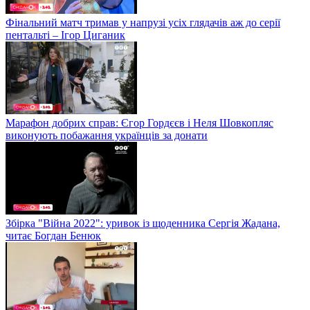
Фінальний матч тримав у напрузі усіх глядачів аж до серії
пентальті – Ігор Циганик
Марафон добрих справ: Єгор Гордєєв і Неля Шовкопляс
виконують побажання українців за донати
Збірка "Війна 2022": уривок із щоденника Сергія Жадана,
читає Богдан Бенюк