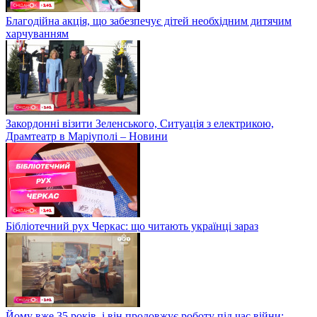
Благодійна акція, що забезпечує дітей необхідним дитячим
харчуванням
Закордонні візити Зеленського, Ситуація з електрикою,
Драмтеатр в Маріуполі – Новини
Бібліотечний рух Черкас: що читають українці зараз
Йому вже 35 років, і він продовжує роботу під час війни: