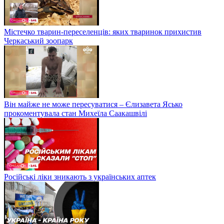
Містечко тварин-переселенців: яких тваринок прихистив
Черкаський зоопарк
Він майже не може пересуватися – Єлизавета Ясько
прокоментувала стан Михеїла Саакашвілі
Російські ліки зникають з українських аптек