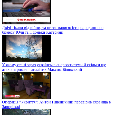
Двічі тікали від війни, та не зламалися: історія родинного
бізнесу Юлії та її доньки Катерини
У якому стані зараз українська енергосистеми й скільки ще
атак витримає – аналітик Максим Білявський
Операція "Укриття": Антон Пшеничний перевірив сховища в
Запоріжжі