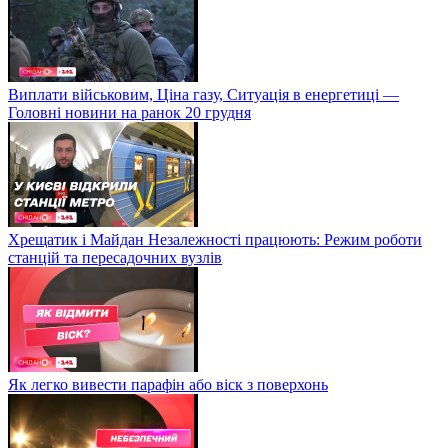
Виплати військовим, Ціна газу, Ситуація в енергетиці —
Головні новини на ранок 20 грудня
Хрещатик і Майдан Незалежності працюють: Режим роботи
станцій та пересадочних вузлів
Як легко вивести парафін або віск з поверхонь