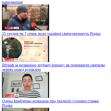
народження
25 грудня чи 7 січня: коли українці святкуватимуть Різдво
Штраф за незаконно зрубану ялинку: як перевірити святкове
дерево перед купівлею
Олена Брайченко розказала про традиції і головні страви
Різдва