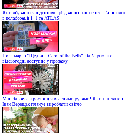
Як відбувається підготовка різдвяного концерту "Ти не один"
в колаборації 1+1 та ATLAS
Нова марка "Щедрик. Carol of the Bells" від Укрпошти
відсьогодні доступна у продажу
Мінігідроелектростанція власними руками! Як вінничанин
Іван Верещак планує виробляти світло