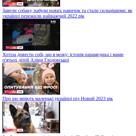
Завели собаку, набули нових навичок та стали сильнішими: як
українці пережили найважчий 2022 рік
Хотіла довести собі, що я можу: історія парамедика і мами
п'ятьох дітей Аліни Глодовської
Про що мріють маленькі українці під Новий 2023 рік