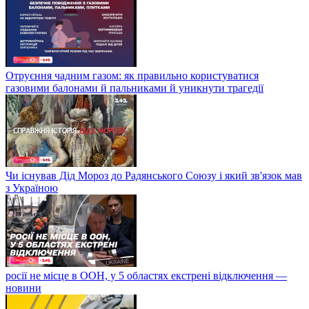
Отруєння чадним газом: як правильно користуватися
газовими балонами й пальниками й уникнути трагедії
Чи існував Дід Мороз до Радянського Союзу і який зв'язок мав
з Україною
росії не місце в ООН, у 5 областях екстрені відключення —
новини