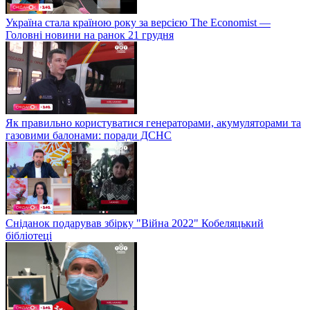
Україна стала країною року за версією The Economist —
Головні новини на ранок 21 грудня
Як правильно користуватися генераторами, акумуляторами та
газовими балонами: поради ДСНС
Сніданок подарував збірку "Війна 2022" Кобеляцький
бібліотеці