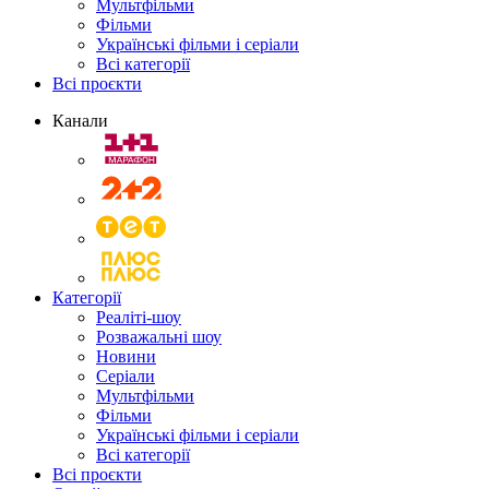
Мультфільми
Фільми
Українські фільми і серіали
Всі категорії
Всі проєкти
Канали
Категорії
Реаліті-шоу
Розважальні шоу
Новини
Серіали
Мультфільми
Фільми
Українські фільми і серіали
Всі категорії
Всі проєкти