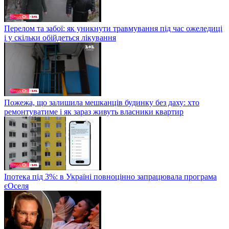
Перелом та забої: як уникнути травмування під час ожеледиці
і у скільки обійдеться лікування
Пожежа, що залишила мешканців будинку без даху: хто
ремонтуватиме і як зараз живуть власники квартир
Іпотека під 3%: в Україні повноцінно запрацювала програма
єОселя