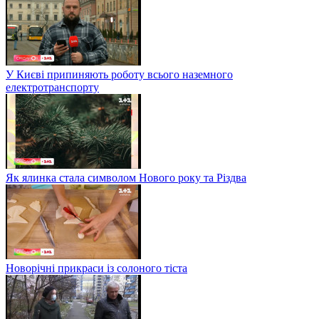
У Києві припиняють роботу всього наземного
електротранспорту
Як ялинка стала символом Нового року та Різдва
Новорічні прикраси із солоного тіста