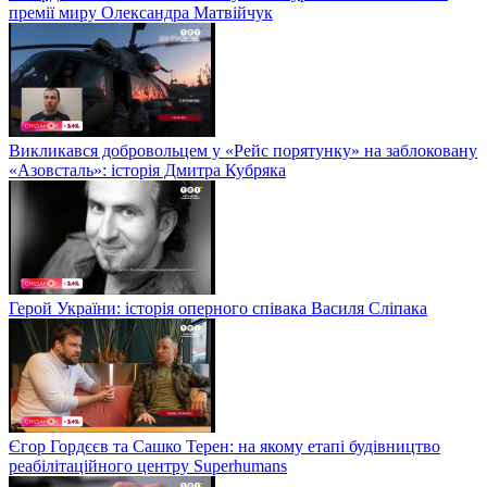
премії миру Олександра Матвійчук
Викликався добровольцем у «Рейс порятунку» на заблоковану
«Азовсталь»: історія Дмитра Кубряка
Герой України: історія оперного співака Василя Сліпака
Єгор Гордєєв та Сашко Терен: на якому етапі будівництво
реабілітаційного центру Superhumans