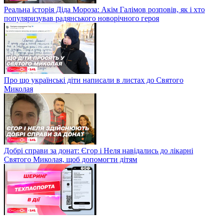
Реальна історія Діда Мороза: Акім Галімов розповів, як і хто
популяризував радянського новорічного героя
Про що українські діти написали в листах до Святого
Миколая
Добрі справи за донат: Єгор і Неля навідались до лікарні
Святого Миколая, щоб допомогти дітям