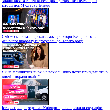
Знайшлися за тисячі кілометрів від України: Неймовірна
історія пса Мухтара з Ірпеня
Сміємось, а отже перемагаємо: що актори Вечірнього та
Жіночого кварталу підготували до Нового року
Як не залишитися вночі на вокзалі, якщо потяг прибуває пізно
вночі – поради поліції
Історія про дві родини з Київщини, що пережили окупацію,