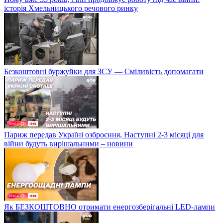
історія Хмельницького речового ринку
Безкоштовні буржуйки для ЗСУ — Сміливість допомагати
Париж передав Україні озброєння, Наступні 2-3 місяці для
війни будуть вирішальними – новини
Як БЕЗКОШТОВНО отримати енергозберігальні LED-лампи