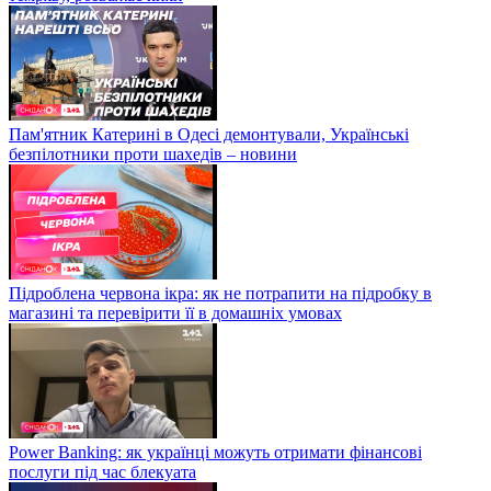
Пам'ятник Катерині в Одесі демонтували, Українські
безпілотники проти шахедів – новини
Підроблена червона ікра: як не потрапити на підробку в
магазині та перевірити її в домашніх умовах
Power Banking: як українці можуть отримати фінансові
послуги під час блекуата