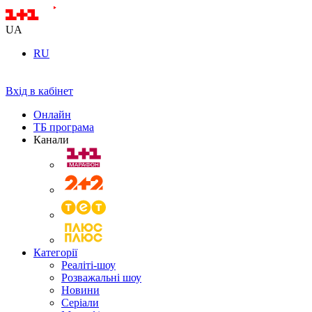
UA
RU
Вхід в кабінет
Онлайн
ТБ програма
Канали
Категорії
Реаліті-шоу
Розважальні шоу
Новини
Серіали