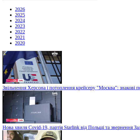
2026
2025
2024
2023
2022
2021
2020
Звільнення Херсона і потоплення крейсеру "Москва": знакові по
Нова хвиля Covid-19, партія Starlink від Польщі та звернення 