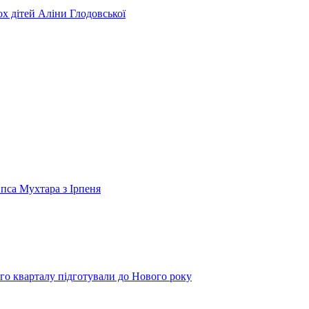
ьох дітей Аліни Глодовської
 пса Мухтара з Ірпеня
го кварталу підготували до Нового року