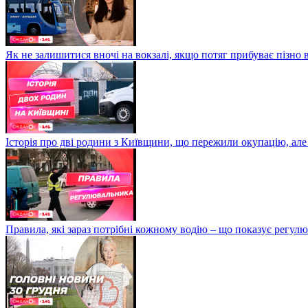
Як не залишитися вночі на вокзалі, якщо потяг прибуває пізно в
Історія про дві родини з Київщини, що пережили окупацію, але
Правила, які зараз потрібні кожному водію – що показує регул