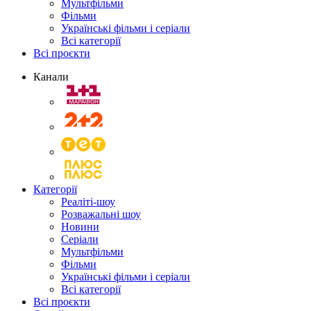
Мультфільми
Фільми
Українські фільми і серіали
Всі категорії
Всі проєкти
Канали
Категорії
Реаліті-шоу
Розважальні шоу
Новини
Серіали
Мультфільми
Фільми
Українські фільми і серіали
Всі категорії
Всі проєкти