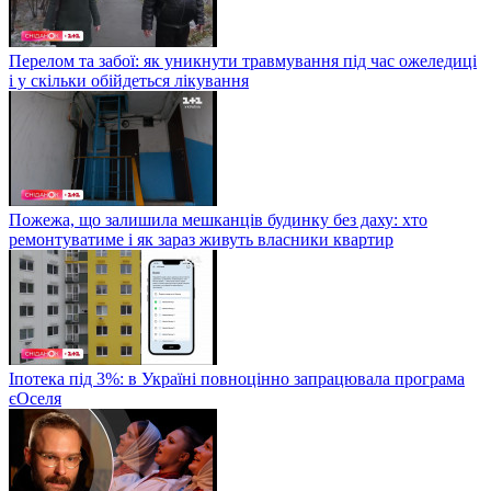
Перелом та забої: як уникнути травмування під час ожеледиці
і у скільки обійдеться лікування
Пожежа, що залишила мешканців будинку без даху: хто
ремонтуватиме і як зараз живуть власники квартир
Іпотека під 3%: в Україні повноцінно запрацювала програма
єОселя