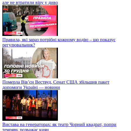
але не втратили віру у диво
Правила, які зараз потрібні кожному водію – що показує
регулювальник?
Померла Вівʼєн Вествуд, Сенат США збільшив пакет
допомоги Україні — новини
Вистава на генераторах: як театр Чорний квадрат, попри
темряву, розважає киян