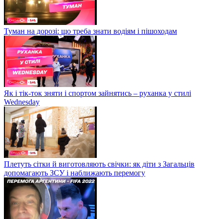
Туман на дорозі: що треба знати водіям і пішоходам
Як і тік-ток зняти і спортом зайнятись – руханка у стилі
Wednesday
Плетуть сітки й виготовляють свічки: як діти з Загальців
допомагають ЗСУ і наближають перемогу