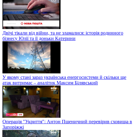
Двічі тікали від війни, та не зламалися: історія родинного
бізнесу Юлії та її доньки Катерини
У якому стані зараз українська енергосистеми й скільки ще
атак витримає – аналітик Максим Білявський
Операція "Укриття": Антон Пшеничний перевірив сховища в
Запоріжжі