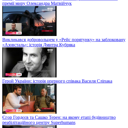
премії миру Олександра Матвійчук
Викликався добровольцем у «Рейс порятунку» на заблоковану
«Азовсталь»: історія Дмитра Кубряка
Герой України: історія оперного співака Василя Сліпака
Єгор Гордєєв та Сашко Терен: на якому етапі будівництво
реабілітаційного центру Superhumans