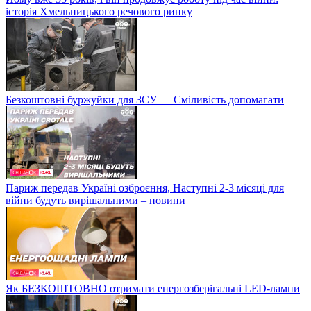
історія Хмельницького речового ринку
Безкоштовні буржуйки для ЗСУ — Сміливість допомагати
Париж передав Україні озброєння, Наступні 2-3 місяці для
війни будуть вирішальними – новини
Як БЕЗКОШТОВНО отримати енергозберігальні LED-лампи