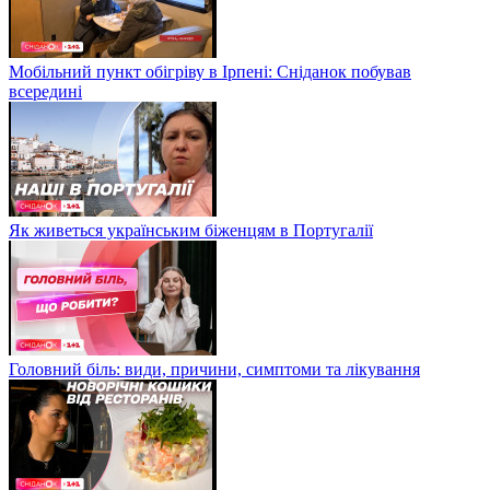
Мобільний пункт обігріву в Ірпені: Сніданок побував
всередині
Як живеться українським біженцям в Португалії
Головний біль: види, причини, симптоми та лікування