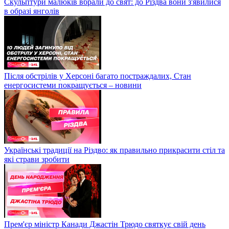
Скульптури малюків вбрали до свят: до Різдва вони з'явилися
в образі янголів
Після обстрілів у Херсоні багато постраждалих, Стан
енергосистеми покращується – новини
Українські традиції на Різдво: як правильно прикрасити стіл та
які страви зробити
Прем'єр міністр Канади Джастін Трюдо святкує свій день