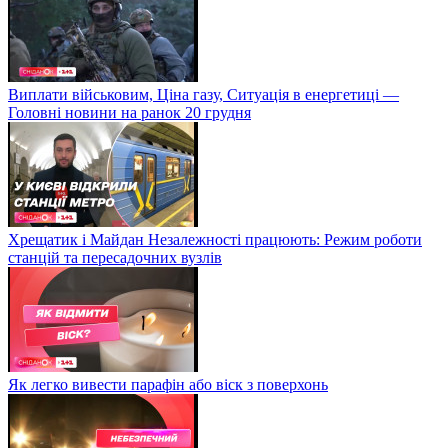
Виплати військовим, Ціна газу, Ситуація в енергетиці —
Головні новини на ранок 20 грудня
Хрещатик і Майдан Незалежності працюють: Режим роботи
станцій та пересадочних вузлів
Як легко вивести парафін або віск з поверхонь