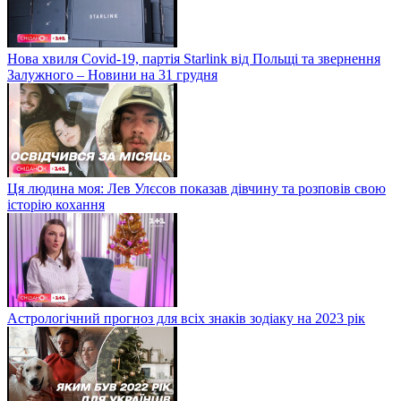
Нова хвиля Covid-19, партія Starlink від Польщі та звернення
Залужного – Новини на 31 грудня
Ця людина моя: Лев Улєсов показав дівчину та розповів свою
історію кохання
Астрологічний прогноз для всіх знаків зодіаку на 2023 рік