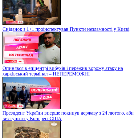
Сніданок з 1+1 проінспектував Пункти незламності у Києві
Опинявся в епіцентрі вибухів і пережив ворожу атаку на
харківський термінал – НЕПЕРЕМОЖНІ
Президент України вперше покинув державу з 24 лютого, аби
виступити у Конгресі США