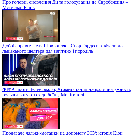
Про головні оновлення Дії та голосування на Євробачення –
Мстислав Банік
Добрі справи: Неля Шовкопляс і Єгор Гордєєв завітали до
львівського шелтера для вагітних і породіль
ФІФА проти Зеленського, Атомні станції набрали потужності,
росіяни готуються до боїв у Мелітополі
Продавала ляльки-мотанки на допомогу ЗСУ: історія Кіри