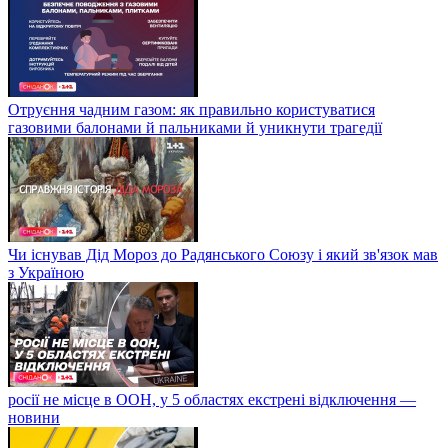
Отруєння чадним газом: як правильно користуватися
газовими балонами й пальниками й уникнути трагедії
Чи існував Дід Мороз до Радянського Союзу і який зв'язок мав
з Україною
росії не місце в ООН, у 5 областях екстрені відключення —
новини