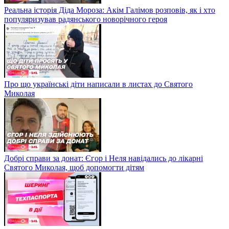
Реальна історія Діда Мороза: Акім Галімов розповів, як і хто
популяризував радянського новорічного героя
Про що українські діти написали в листах до Святого
Миколая
Добрі справи за донат: Єгор і Неля навідались до лікарні
Святого Миколая, щоб допомогти дітям