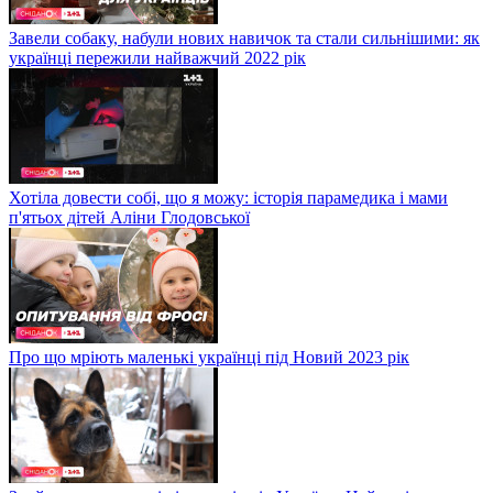
Завели собаку, набули нових навичок та стали сильнішими: як
українці пережили найважчий 2022 рік
Хотіла довести собі, що я можу: історія парамедика і мами
п'ятьох дітей Аліни Глодовської
Про що мріють маленькі українці під Новий 2023 рік