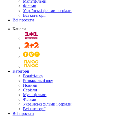
Мультфільми
Фільми
Українські фільми і серіали
Всі категорії
Всі проєкти
Канали
Категорії
Реаліті-шоу
Розважальні шоу
Новини
Серіали
Мультфільми
Фільми
Українські фільми і серіали
Всі категорії
Всі проєкти