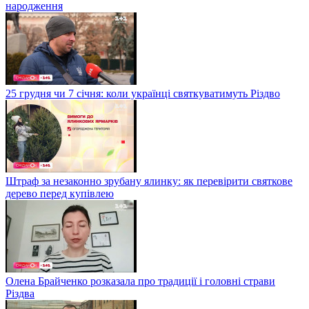
народження
25 грудня чи 7 січня: коли українці святкуватимуть Різдво
Штраф за незаконно зрубану ялинку: як перевірити святкове
дерево перед купівлею
Олена Брайченко розказала про традиції і головні страви
Різдва