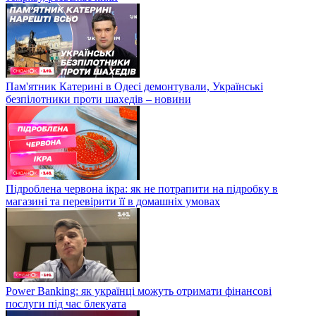
Пам'ятник Катерині в Одесі демонтували, Українські
безпілотники проти шахедів – новини
Підроблена червона ікра: як не потрапити на підробку в
магазині та перевірити її в домашніх умовах
Power Banking: як українці можуть отримати фінансові
послуги під час блекуата