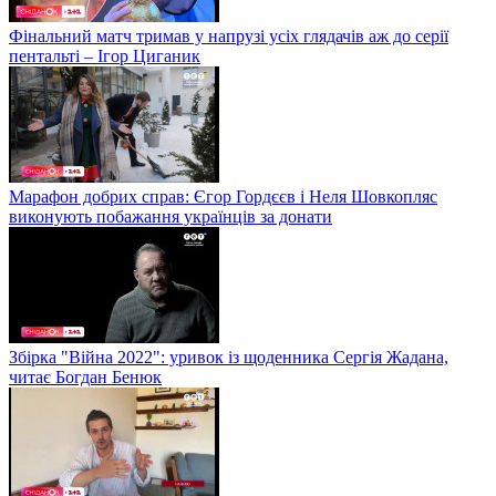
Фінальний матч тримав у напрузі усіх глядачів аж до серії
пентальті – Ігор Циганик
Марафон добрих справ: Єгор Гордєєв і Неля Шовкопляс
виконують побажання українців за донати
Збірка "Війна 2022": уривок із щоденника Сергія Жадана,
читає Богдан Бенюк