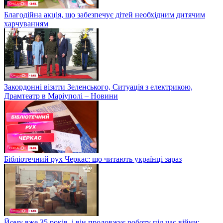
Благодійна акція, що забезпечує дітей необхідним дитячим
харчуванням
Закордонні візити Зеленського, Ситуація з електрикою,
Драмтеатр в Маріуполі – Новини
Бібліотечний рух Черкас: що читають українці зараз
Йому вже 35 років, і він продовжує роботу під час війни: