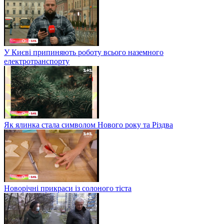
У Києві припиняють роботу всього наземного
електротранспорту
Як ялинка стала символом Нового року та Різдва
Новорічні прикраси із солоного тіста