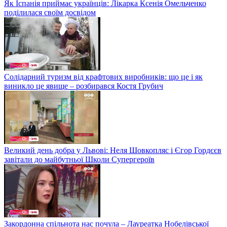
Як Іспанія приймає українців: Лікарка Ксенія Омельченко
поділилася своїм досвідом
Солідарний туризм від крафтових виробників: що це і як
виникло це явище – розбирався Костя Грубич
Великий день добра у Львові: Неля Шовкопляс і Єгор Гордєєв
завітали до майбутньої Школи Супергероїв
Закордонна спільнота нас почула – Лауреатка Нобелівської