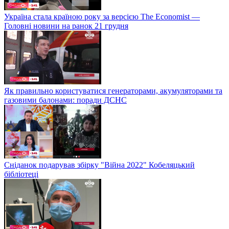
Україна стала країною року за версією The Economist —
Головні новини на ранок 21 грудня
Як правильно користуватися генераторами, акумуляторами та
газовими балонами: поради ДСНС
Сніданок подарував збірку "Війна 2022" Кобеляцький
бібліотеці