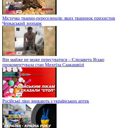
Містечко тварин-переселенців: яких тваринок прихистив
Черкаський зоопарк
Він майже не може пересуватися – Єлизавета Ясько
прокоментувала стан Михеїла Саакашвілі
Російські ліки зникають з українських аптек