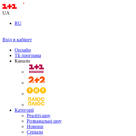
UA
RU
Вхід в кабінет
Онлайн
ТБ програма
Канали
Категорії
Реаліті-шоу
Розважальні шоу
Новини
Серіали