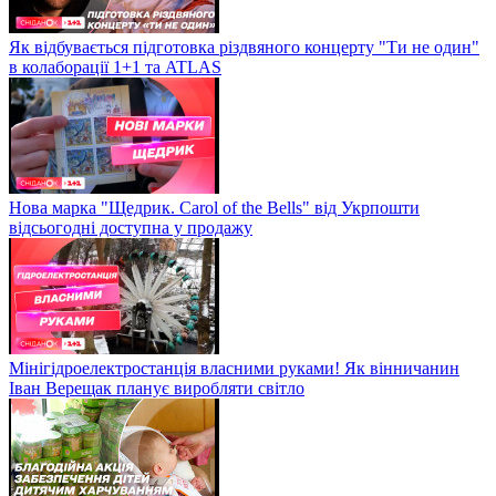
Як відбувається підготовка різдвяного концерту "Ти не один"
в колаборації 1+1 та ATLAS
Нова марка "Щедрик. Carol of the Bells" від Укрпошти
відсьогодні доступна у продажу
Мінігідроелектростанція власними руками! Як вінничанин
Іван Верещак планує виробляти світло