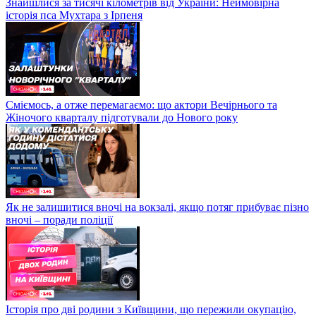
Знайшлися за тисячі кілометрів від України: Неймовірна
історія пса Мухтара з Ірпеня
Сміємось, а отже перемагаємо: що актори Вечірнього та
Жіночого кварталу підготували до Нового року
Як не залишитися вночі на вокзалі, якщо потяг прибуває пізно
вночі – поради поліції
Історія про дві родини з Київщини, що пережили окупацію,