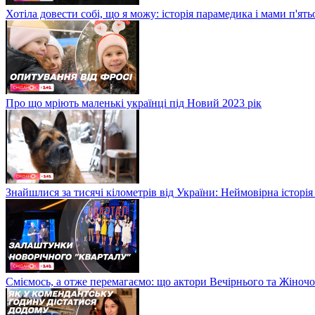
Хотіла довести собі, що я можу: історія парамедика і мами п'ят
Про що мріють маленькі українці під Новий 2023 рік
Знайшлися за тисячі кілометрів від України: Неймовірна історія
Сміємось, а отже перемагаємо: що актори Вечірнього та Жіночо