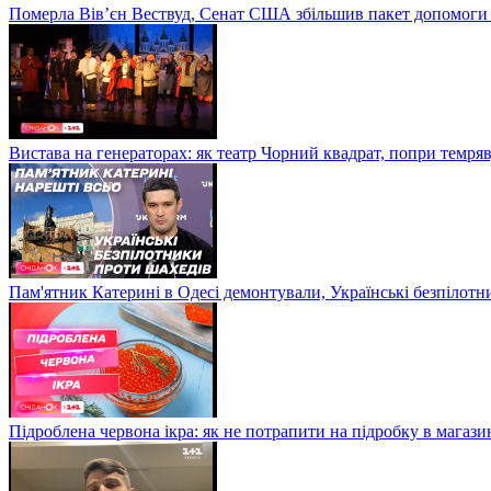
Померла Вівʼєн Вествуд, Сенат США збільшив пакет допомоги
Вистава на генераторах: як театр Чорний квадрат, попри темряв
Пам'ятник Катерині в Одесі демонтували, Українські безпілот
Підроблена червона ікра: як не потрапити на підробку в магазин