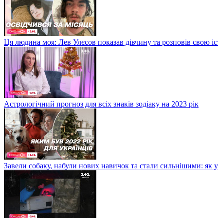
Ця людина моя: Лев Улєсов показав дівчину та розповів свою і
Астрологічний прогноз для всіх знаків зодіаку на 2023 рік
Завели собаку, набули нових навичок та стали сильнішими: як 