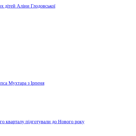
ьох дітей Аліни Глодовської
 пса Мухтара з Ірпеня
го кварталу підготували до Нового року