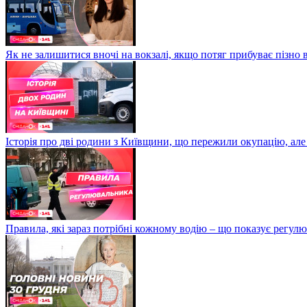
Як не залишитися вночі на вокзалі, якщо потяг прибуває пізно в
Історія про дві родини з Київщини, що пережили окупацію, але
Правила, які зараз потрібні кожному водію – що показує регул