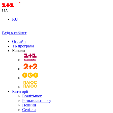
UA
RU
Вхід в кабінет
Онлайн
ТБ програма
Канали
Категорії
Реаліті-шоу
Розважальні шоу
Новини
Серіали