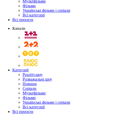
Мультфільми
Фільми
Українські фільми і серіали
Всі категорії
Всі проєкти
Канали
Категорії
Реаліті-шоу
Розважальні шоу
Новини
Серіали
Мультфільми
Фільми
Українські фільми і серіали
Всі категорії
Всі проєкти