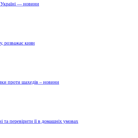
 Україні — новини
у, розважає киян
ники проти шахедів – новини
і та перевірити її в домашніх умовах