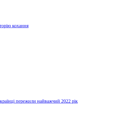
сторію кохання
українці пережили найважчий 2022 рік