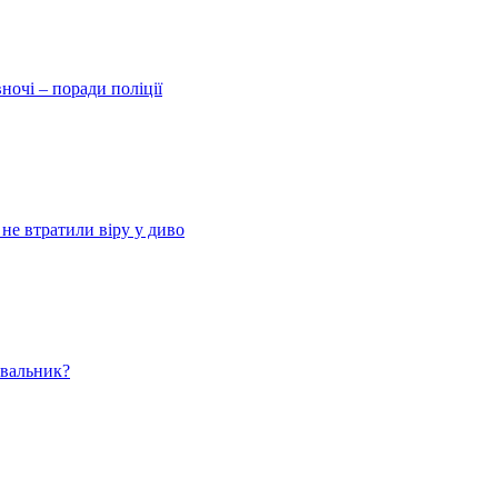
ночі – поради поліції
 не втратили віру у диво
ювальник?