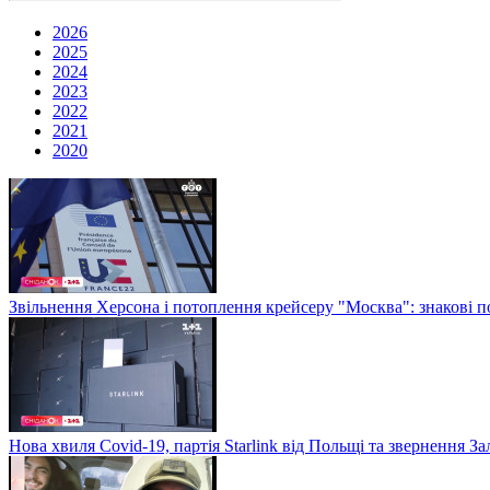
2026
2025
2024
2023
2022
2021
2020
Звільнення Херсона і потоплення крейсеру "Москва": знакові по
Нова хвиля Covid-19, партія Starlink від Польщі та звернення 