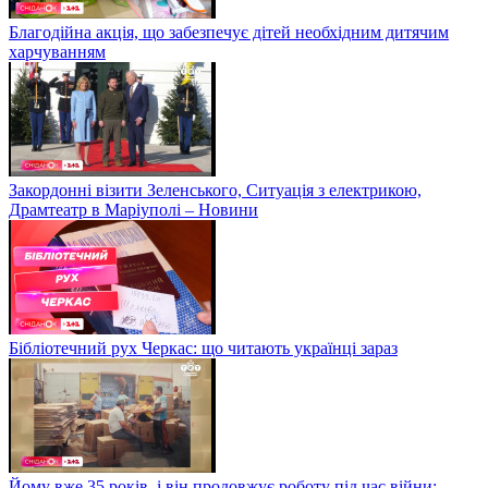
Благодійна акція, що забезпечує дітей необхідним дитячим
харчуванням
Закордонні візити Зеленського, Ситуація з електрикою,
Драмтеатр в Маріуполі – Новини
Бібліотечний рух Черкас: що читають українці зараз
Йому вже 35 років, і він продовжує роботу під час війни: