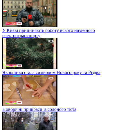
У Києві припиняють роботу всього наземного
електротранспорту
Як ялинка стала символом Нового року та Різдва
Новорічні прикраси із солоного тіста