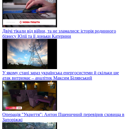
Двічі тікали від війни, та не зламалися: історія родинного
бізнесу Юлії та її доньки Катерини
У якому стані зараз українська енергосистеми й скільки ще
атак витримає – аналітик Максим Білявський
Операція "Укриття": Антон Пшеничний перевірив сховища в
Запоріжжі