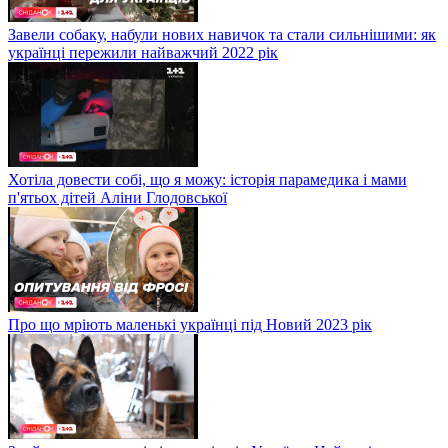
Завели собаку, набули нових навичок та стали сильнішими: як
українці пережили найважчий 2022 рік
Хотіла довести собі, що я можу: історія парамедика і мами
п'ятьох дітей Аліни Глодовської
Про що мріють маленькі українці під Новий 2023 рік