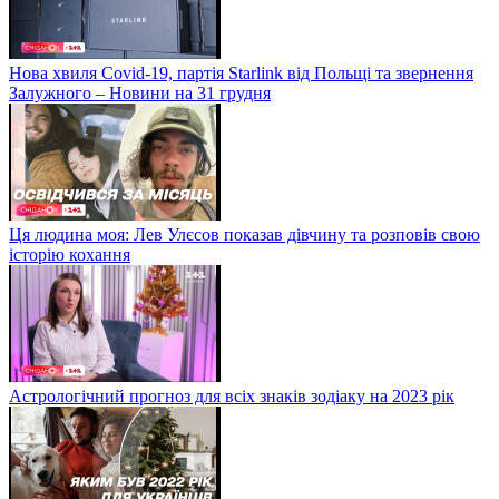
Нова хвиля Covid-19, партія Starlink від Польщі та звернення
Залужного – Новини на 31 грудня
Ця людина моя: Лев Улєсов показав дівчину та розповів свою
історію кохання
Астрологічний прогноз для всіх знаків зодіаку на 2023 рік