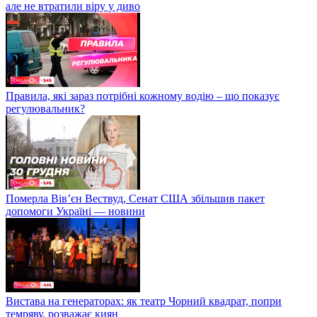
але не втратили віру у диво
Правила, які зараз потрібні кожному водію – що показує
регулювальник?
Померла Вівʼєн Вествуд, Сенат США збільшив пакет
допомоги Україні — новини
Вистава на генераторах: як театр Чорний квадрат, попри
темряву, розважає киян