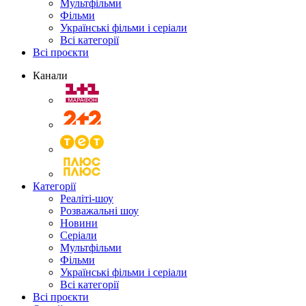
Мультфільми
Фільми
Українські фільми і серіали
Всі категорії
Всі проєкти
Канали
Категорії
Реаліті-шоу
Розважальні шоу
Новини
Серіали
Мультфільми
Фільми
Українські фільми і серіали
Всі категорії
Всі проєкти