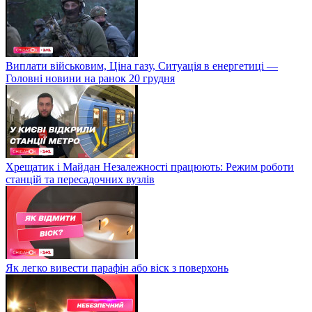
Виплати військовим, Ціна газу, Ситуація в енергетиці —
Головні новини на ранок 20 грудня
Хрещатик і Майдан Незалежності працюють: Режим роботи
станцій та пересадочних вузлів
Як легко вивести парафін або віск з поверхонь