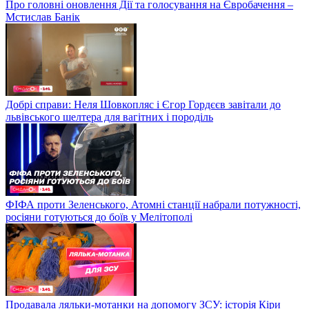
Про головні оновлення Дії та голосування на Євробачення –
Мстислав Банік
Добрі справи: Неля Шовкопляс і Єгор Гордєєв завітали до
львівського шелтера для вагітних і породіль
ФІФА проти Зеленського, Атомні станції набрали потужності,
росіяни готуються до боїв у Мелітополі
Продавала ляльки-мотанки на допомогу ЗСУ: історія Кіри