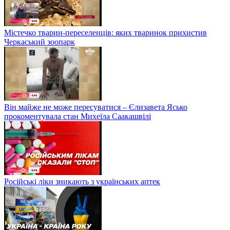
Містечко тварин-переселенців: яких тваринок прихистив
Черкаський зоопарк
Він майже не може пересуватися – Єлизавета Ясько
прокоментувала стан Михеїла Саакашвілі
Російські ліки зникають з українських аптек