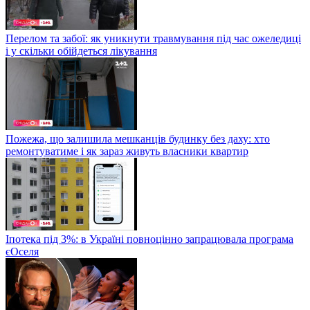
Перелом та забої: як уникнути травмування під час ожеледиці
і у скільки обійдеться лікування
Пожежа, що залишила мешканців будинку без даху: хто
ремонтуватиме і як зараз живуть власники квартир
Іпотека під 3%: в Україні повноцінно запрацювала програма
єОселя