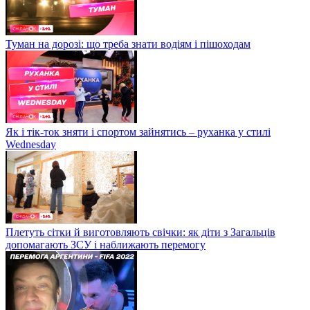
Туман на дорозі: що треба знати водіям і пішоходам
Як і тік-ток зняти і спортом зайнятись – руханка у стилі
Wednesday
Плетуть сітки й виготовляють свічки: як діти з Загальців
допомагають ЗСУ і наближають перемогу