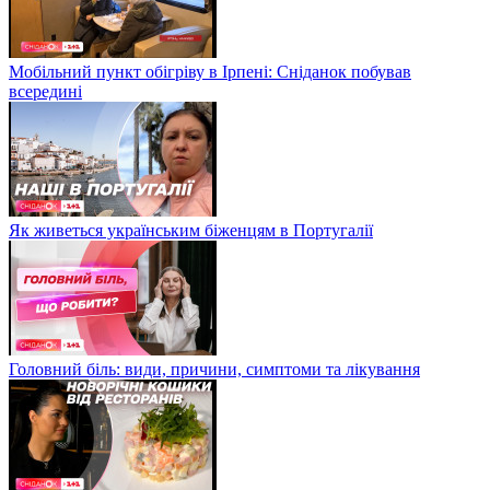
Мобільний пункт обігріву в Ірпені: Сніданок побував
всередині
Як живеться українським біженцям в Португалії
Головний біль: види, причини, симптоми та лікування