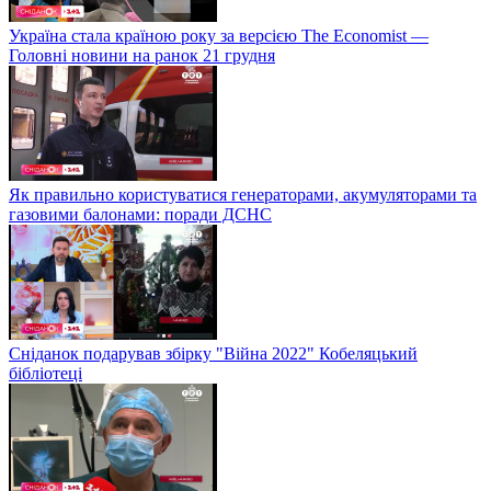
Україна стала країною року за версією The Economist —
Головні новини на ранок 21 грудня
Як правильно користуватися генераторами, акумуляторами та
газовими балонами: поради ДСНС
Сніданок подарував збірку "Війна 2022" Кобеляцький
бібліотеці