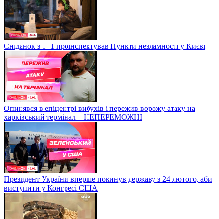
Сніданок з 1+1 проінспектував Пункти незламності у Києві
Опинявся в епіцентрі вибухів і пережив ворожу атаку на
харківський термінал – НЕПЕРЕМОЖНІ
Президент України вперше покинув державу з 24 лютого, аби
виступити у Конгресі США