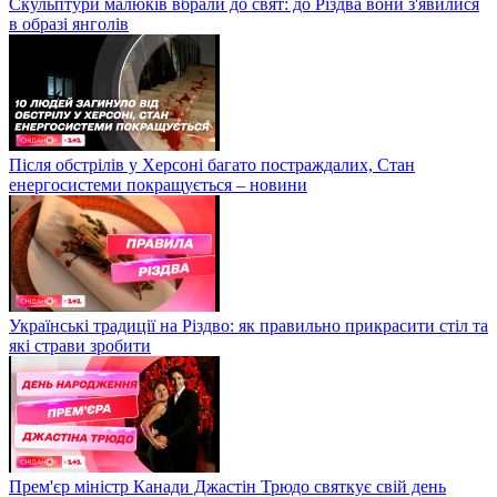
Скульптури малюків вбрали до свят: до Різдва вони з'явилися
в образі янголів
Після обстрілів у Херсоні багато постраждалих, Стан
енергосистеми покращується – новини
Українські традиції на Різдво: як правильно прикрасити стіл та
які страви зробити
Прем'єр міністр Канади Джастін Трюдо святкує свій день