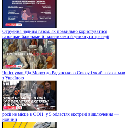
Отруєння чадним газом: як правильно користуватися
газовими балонами й пальниками й уникнути трагедії
Чи існував Дід Мороз до Радянського Союзу і який зв'язок мав
з Україною
росії не місце в ООН, у 5 областях екстрені відключення —
новини