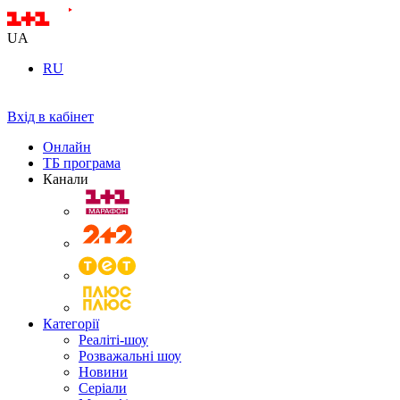
UA
RU
Вхід в кабінет
Онлайн
ТБ програма
Канали
Категорії
Реаліті-шоу
Розважальні шоу
Новини
Серіали