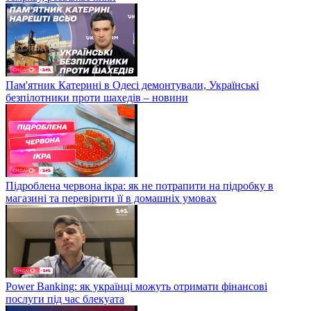
Пам'ятник Катерині в Одесі демонтували, Українські
безпілотники проти шахедів – новини
Підроблена червона ікра: як не потрапити на підробку в
магазині та перевірити її в домашніх умовах
Power Banking: як українці можуть отримати фінансові
послуги під час блекуата