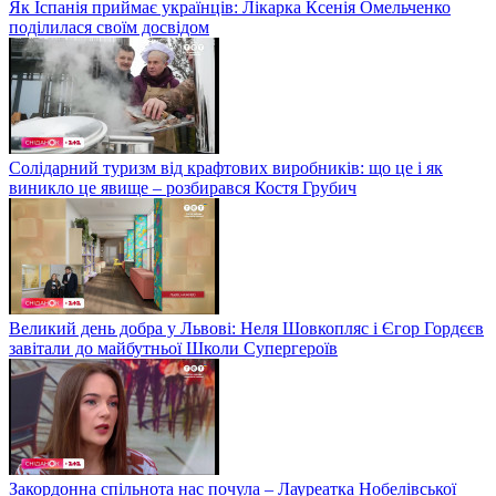
Як Іспанія приймає українців: Лікарка Ксенія Омельченко
поділилася своїм досвідом
Солідарний туризм від крафтових виробників: що це і як
виникло це явище – розбирався Костя Грубич
Великий день добра у Львові: Неля Шовкопляс і Єгор Гордєєв
завітали до майбутньої Школи Супергероїв
Закордонна спільнота нас почула – Лауреатка Нобелівської