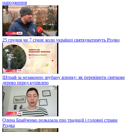
народження
25 грудня чи 7 січня: коли українці святкуватимуть Різдво
Штраф за незаконно зрубану ялинку: як перевірити святкове
дерево перед купівлею
Олена Брайченко розказала про традиції і головні страви
Різдва