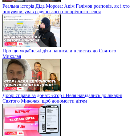
Реальна історія Діда Мороза: Акім Галімов розповів, як і хто
популяризував радянського новорічного героя
Про що українські діти написали в листах до Святого
Миколая
Добрі справи за донат: Єгор і Неля навідались до лікарні
Святого Миколая, щоб допомогти дітям