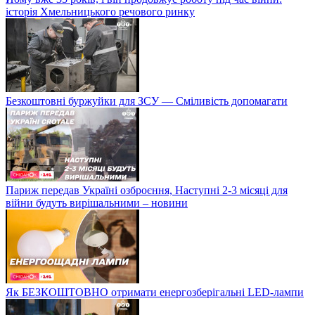
історія Хмельницького речового ринку
Безкоштовні буржуйки для ЗСУ — Сміливість допомагати
Париж передав Україні озброєння, Наступні 2-3 місяці для
війни будуть вирішальними – новини
Як БЕЗКОШТОВНО отримати енергозберігальні LED-лампи