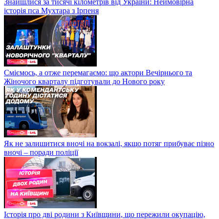
Знайшлися за тисячі кілометрів від України: Неймовірна
історія пса Мухтара з Ірпеня
Сміємось, а отже перемагаємо: що актори Вечірнього та
Жіночого кварталу підготували до Нового року
Як не залишитися вночі на вокзалі, якщо потяг прибуває пізно
вночі – поради поліції
Історія про дві родини з Київщини, що пережили окупацію,