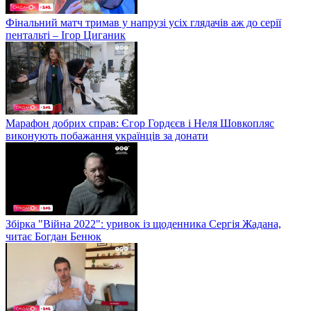
Фінальний матч тримав у напрузі усіх глядачів аж до серії
пентальті – Ігор Циганик
Марафон добрих справ: Єгор Гордєєв і Неля Шовкопляс
виконують побажання українців за донати
Збірка "Війна 2022": уривок із щоденника Сергія Жадана,
читає Богдан Бенюк