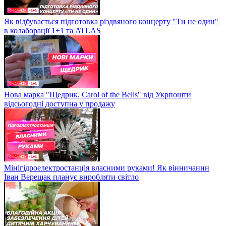
Як відбувається підготовка різдвяного концерту "Ти не один"
в колаборації 1+1 та ATLAS
Нова марка "Щедрик. Carol of the Bells" від Укрпошти
відсьогодні доступна у продажу
Мінігідроелектростанція власними руками! Як вінничанин
Іван Верещак планує виробляти світло