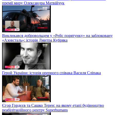
премії миру Олександра Матвійчук
Викликався добровольцем у «Рейс порятунку» на заблоковану
«Азовсталь»: історія Дмитра Кубряка
Герой України: історія оперного співака Василя Сліпака
Єгор Гордєєв та Сашко Терен: на якому етапі будівництво
реабілітаційного центру Superhumans