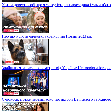
Хотіла довести собі, що я можу: історія парамедика і мами п'ят
Про що мріють маленькі українці під Новий 2023 рік
Знайшлися за тисячі кілометрів від України: Неймовірна історія
Сміємось, а отже перемагаємо: що актори Вечірнього та Жіночо