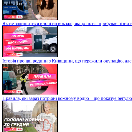
Як не залишитися вночі на вокзалі, якщо потяг прибуває пізно в
Історія про дві родини з Київщини, що пережили окупацію, але
Правила, які зараз потрібні кожному водію – що показує регул