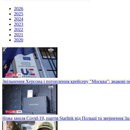
2026
2025
2024
2023
2022
2021
2020
Звільнення Херсона і потоплення крейсеру "Москва": знакові по
Нова хвиля Covid-19, партія Starlink від Польщі та звернення 