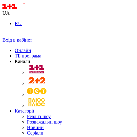
UA
RU
Вхід в кабінет
Онлайн
ТБ програма
Канали
Категорії
Реаліті-шоу
Розважальні шоу
Новини
Серіали