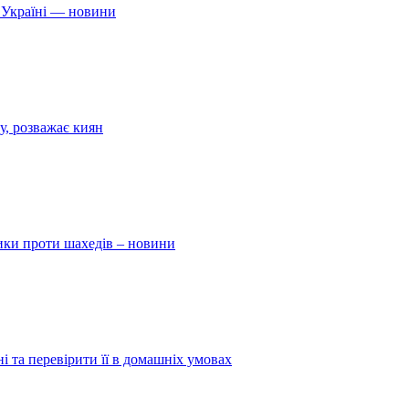
 Україні — новини
у, розважає киян
ники проти шахедів – новини
і та перевірити її в домашніх умовах