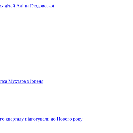
ьох дітей Аліни Глодовської
 пса Мухтара з Ірпеня
го кварталу підготували до Нового року