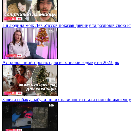
Ця людина моя: Лев Улєсов показав дівчину та розповів свою і
Астрологічний прогноз для всіх знаків зодіаку на 2023 рік
Завели собаку, набули нових навичок та стали сильнішими: як 