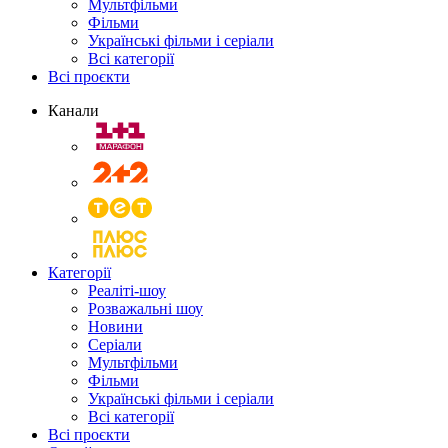
Мультфільми
Фільми
Українські фільми і серіали
Всі категорії
Всі проєкти
Канали
Категорії
Реаліті-шоу
Розважальні шоу
Новини
Серіали
Мультфільми
Фільми
Українські фільми і серіали
Всі категорії
Всі проєкти