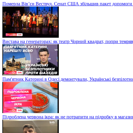
Померла Вівʼєн Вествуд, Сенат США збільшив пакет допомоги
Вистава на генераторах: як театр Чорний квадрат, попри темряв
Пам'ятник Катерині в Одесі демонтували, Українські безпілот
Підроблена червона ікра: як не потрапити на підробку в магазин