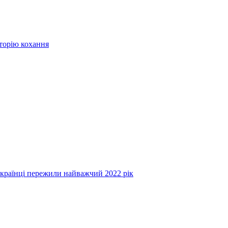
сторію кохання
українці пережили найважчий 2022 рік