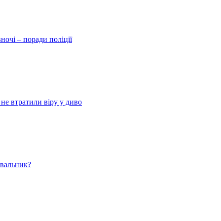
ночі – поради поліції
 не втратили віру у диво
ювальник?