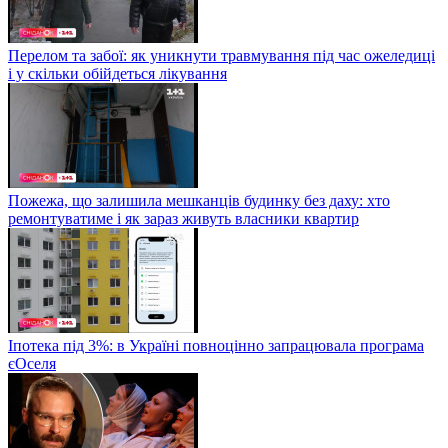
Перелом та забої: як уникнути травмування під час ожеледиці
і у скільки обійдеться лікування
Пожежа, що залишила мешканців будинку без даху: хто
ремонтуватиме і як зараз живуть власники квартир
Іпотека під 3%: в Україні повноцінно запрацювала програма
єОселя