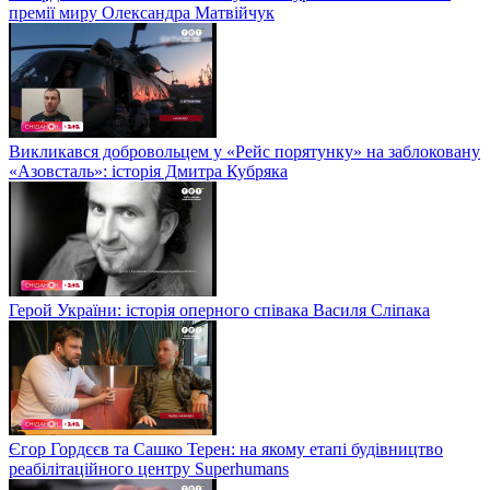
премії миру Олександра Матвійчук
Викликався добровольцем у «Рейс порятунку» на заблоковану
«Азовсталь»: історія Дмитра Кубряка
Герой України: історія оперного співака Василя Сліпака
Єгор Гордєєв та Сашко Терен: на якому етапі будівництво
реабілітаційного центру Superhumans