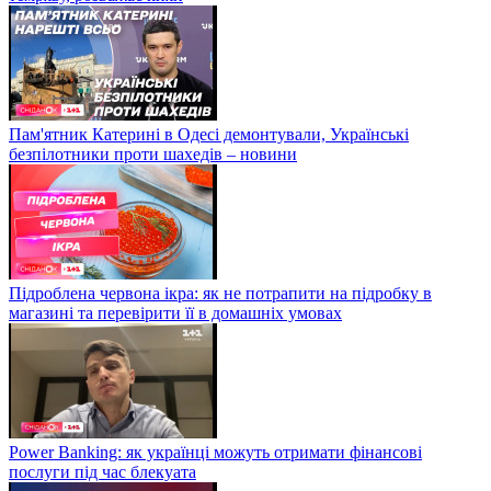
Пам'ятник Катерині в Одесі демонтували, Українські
безпілотники проти шахедів – новини
Підроблена червона ікра: як не потрапити на підробку в
магазині та перевірити її в домашніх умовах
Power Banking: як українці можуть отримати фінансові
послуги під час блекуата