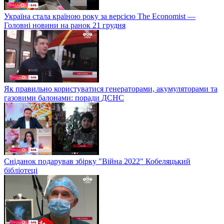
Україна стала країною року за версією The Economist —
Головні новини на ранок 21 грудня
Як правильно користуватися генераторами, акумуляторами та
газовими балонами: поради ДСНС
Сніданок подарував збірку "Війна 2022" Кобеляцький
бібліотеці