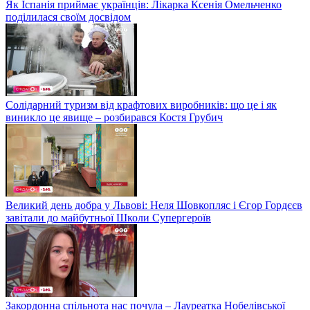
Як Іспанія приймає українців: Лікарка Ксенія Омельченко
поділилася своїм досвідом
Солідарний туризм від крафтових виробників: що це і як
виникло це явище – розбирався Костя Грубич
Великий день добра у Львові: Неля Шовкопляс і Єгор Гордєєв
завітали до майбутньої Школи Супергероїв
Закордонна спільнота нас почула – Лауреатка Нобелівської