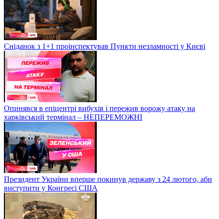
Сніданок з 1+1 проінспектував Пункти незламності у Києві
Опинявся в епіцентрі вибухів і пережив ворожу атаку на
харківський термінал – НЕПЕРЕМОЖНІ
Президент України вперше покинув державу з 24 лютого, аби
виступити у Конгресі США