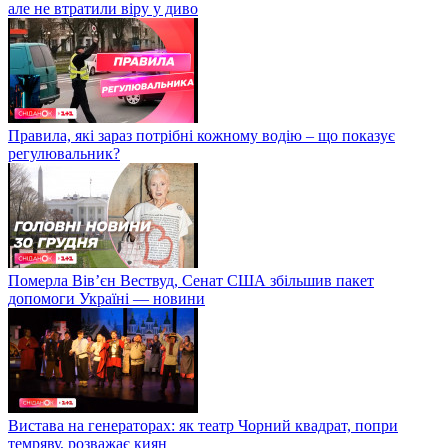
але не втратили віру у диво
Правила, які зараз потрібні кожному водію – що показує
регулювальник?
Померла Вівʼєн Вествуд, Сенат США збільшив пакет
допомоги Україні — новини
Вистава на генераторах: як театр Чорний квадрат, попри
темряву, розважає киян