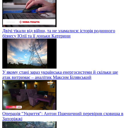
Двічі тікали від війни, та не зламалися: історія родинного
бізнесу Юлії та її доньки Катерини
У якому стані зараз українська енергосистеми й скільки ще
атак витримає – аналітик Максим Білявський
Операція "Укриття": Антон Пшеничний перевірив сховища в
Запоріжжі