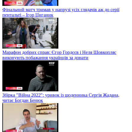
Фінальний матч тримав у напрузі усіх глядачів аж до серії
пентальті – Ігор Циганик
Марафон добрих справ: Єгор Гордєєв і Неля Шовкопляс
виконують побажання українців за донати
Збірка "Війна 2022": уривок із щоденника Сергія Жадана,
читає Богдан Бенюк