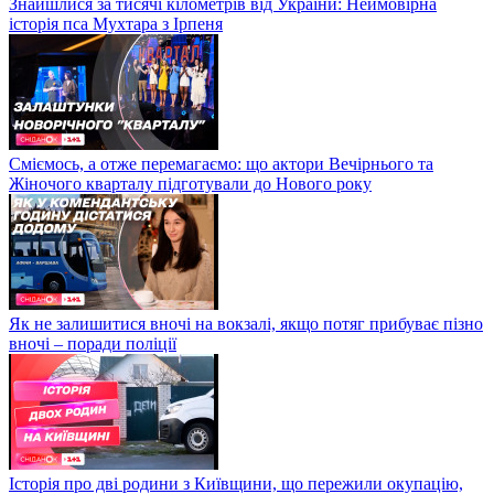
Знайшлися за тисячі кілометрів від України: Неймовірна
історія пса Мухтара з Ірпеня
Сміємось, а отже перемагаємо: що актори Вечірнього та
Жіночого кварталу підготували до Нового року
Як не залишитися вночі на вокзалі, якщо потяг прибуває пізно
вночі – поради поліції
Історія про дві родини з Київщини, що пережили окупацію,