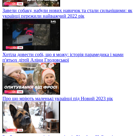
Завели собаку, набули нових навичок та стали сильнішими: як
українці пережили найважчий 2022 рік
Хотіла довести собі, що я можу: історія парамедика і мами
п'ятьох дітей Аліни Глодовської
Про що мріють маленькі українці під Новий 2023 рік