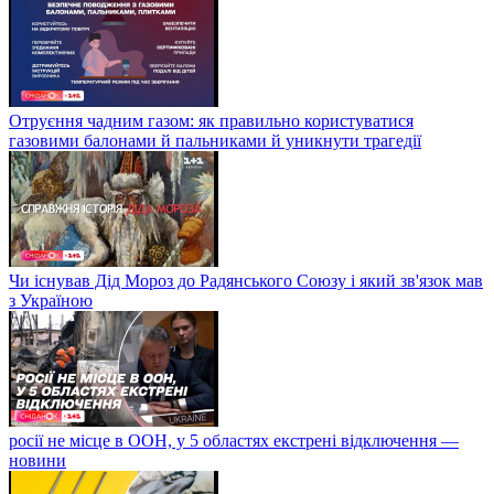
Отруєння чадним газом: як правильно користуватися
газовими балонами й пальниками й уникнути трагедії
Чи існував Дід Мороз до Радянського Союзу і який зв'язок мав
з Україною
росії не місце в ООН, у 5 областях екстрені відключення —
новини