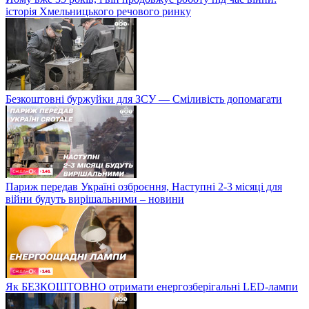
історія Хмельницького речового ринку
Безкоштовні буржуйки для ЗСУ — Сміливість допомагати
Париж передав Україні озброєння, Наступні 2-3 місяці для
війни будуть вирішальними – новини
Як БЕЗКОШТОВНО отримати енергозберігальні LED-лампи