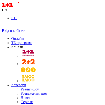
UA
RU
Вхід в кабінет
Онлайн
ТБ програма
Канали
Категорії
Реаліті-шоу
Розважальні шоу
Новини
Серіали