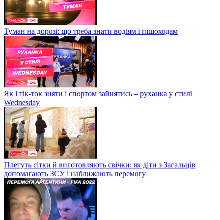
Туман на дорозі: що треба знати водіям і пішоходам
Як і тік-ток зняти і спортом зайнятись – руханка у стилі
Wednesday
Плетуть сітки й виготовляють свічки: як діти з Загальців
допомагають ЗСУ і наближають перемогу