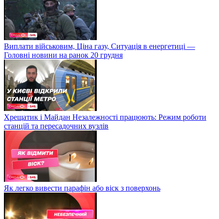
Виплати військовим, Ціна газу, Ситуація в енергетиці —
Головні новини на ранок 20 грудня
Хрещатик і Майдан Незалежності працюють: Режим роботи
станцій та пересадочних вузлів
Як легко вивести парафін або віск з поверхонь