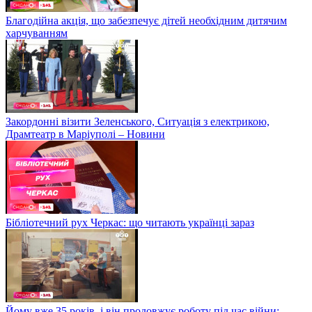
Благодійна акція, що забезпечує дітей необхідним дитячим
харчуванням
Закордонні візити Зеленського, Ситуація з електрикою,
Драмтеатр в Маріуполі – Новини
Бібліотечний рух Черкас: що читають українці зараз
Йому вже 35 років, і він продовжує роботу під час війни: