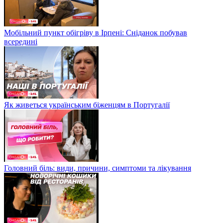
Мобільний пункт обігріву в Ірпені: Сніданок побував
всередині
Як живеться українським біженцям в Португалії
Головний біль: види, причини, симптоми та лікування