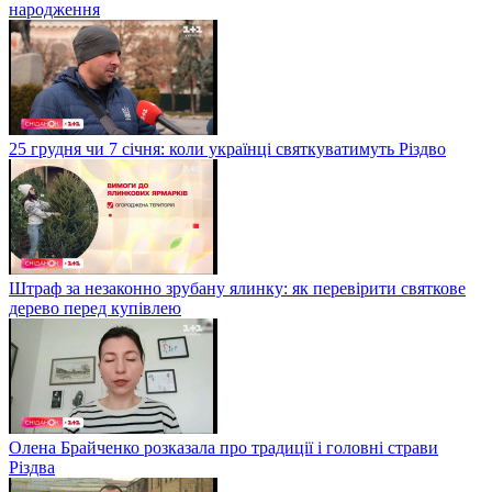
народження
25 грудня чи 7 січня: коли українці святкуватимуть Різдво
Штраф за незаконно зрубану ялинку: як перевірити святкове
дерево перед купівлею
Олена Брайченко розказала про традиції і головні страви
Різдва