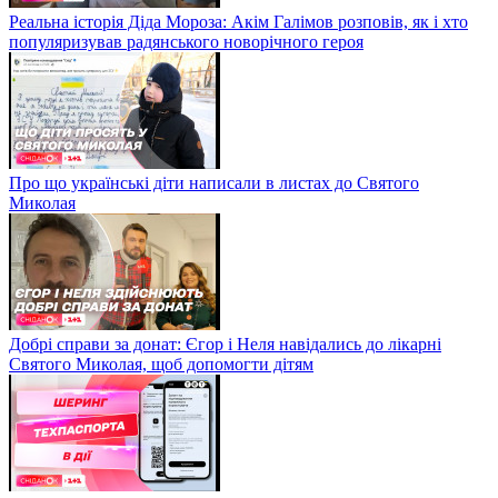
Реальна історія Діда Мороза: Акім Галімов розповів, як і хто
популяризував радянського новорічного героя
Про що українські діти написали в листах до Святого
Миколая
Добрі справи за донат: Єгор і Неля навідались до лікарні
Святого Миколая, щоб допомогти дітям