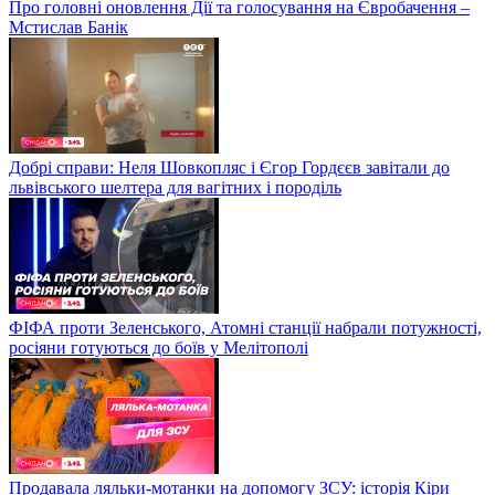
Про головні оновлення Дії та голосування на Євробачення –
Мстислав Банік
Добрі справи: Неля Шовкопляс і Єгор Гордєєв завітали до
львівського шелтера для вагітних і породіль
ФІФА проти Зеленського, Атомні станції набрали потужності,
росіяни готуються до боїв у Мелітополі
Продавала ляльки-мотанки на допомогу ЗСУ: історія Кіри