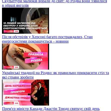
Скульптури малюків вбрали до свят: до Різдва вони з'явилися
в образі янголів
Після обстрілів у Херсоні багато постраждалих, Стан
енергосистеми покращується – новини
Українські традиції на Різдво: як правильно прикрасити стіл та
які страви зробити
Прем'єр міністр Канади Джастін Трюдо святкує свій день