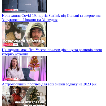
Нова хвиля Covid-19, партія Starlink від Польщі та звернення
Залужного – Новини на 31 грудня
Ця людина моя: Лев Улєсов показав дівчину та розповів свою
історію кохання
Астрологічний прогноз для всіх знаків зодіаку на 2023 рік