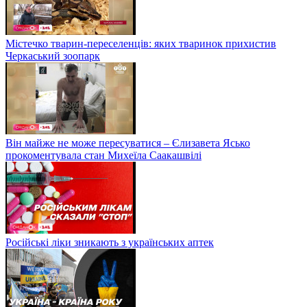
Містечко тварин-переселенців: яких тваринок прихистив
Черкаський зоопарк
Він майже не може пересуватися – Єлизавета Ясько
прокоментувала стан Михеїла Саакашвілі
Російські ліки зникають з українських аптек