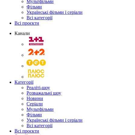
Мультфільми
Фільми
Українські фільми і серіали
Всі категорії
Всі проєкти
Канали
Категорії
Реаліті-шоу
Розважальні шоу
Новини
Серіали
Мультфільми
Фільми
Українські фільми і серіали
Всі категорії
Всі проєкти