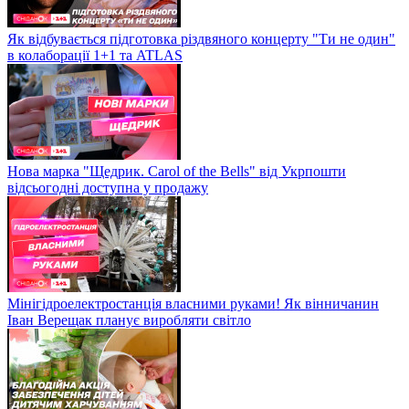
Як відбувається підготовка різдвяного концерту "Ти не один"
в колаборації 1+1 та ATLAS
Нова марка "Щедрик. Carol of the Bells" від Укрпошти
відсьогодні доступна у продажу
Мінігідроелектростанція власними руками! Як вінничанин
Іван Верещак планує виробляти світло