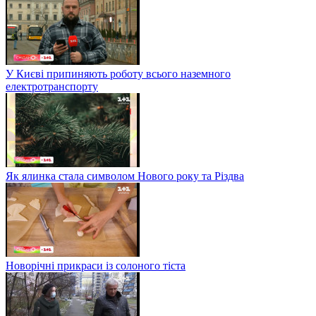
У Києві припиняють роботу всього наземного
електротранспорту
Як ялинка стала символом Нового року та Різдва
Новорічні прикраси із солоного тіста