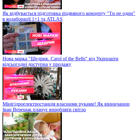
Як відбувається підготовка різдвяного концерту "Ти не один"
в колаборації 1+1 та ATLAS
Нова марка "Щедрик. Carol of the Bells" від Укрпошти
відсьогодні доступна у продажу
Мінігідроелектростанція власними руками! Як вінничанин
Іван Верещак планує виробляти світло