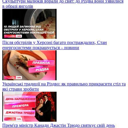
Скульптури малюків вбрали до свят: до Різдва вони з'явилися
в образі янголів
Після обстрілів у Херсоні багато постраждалих, Стан
енергосистеми покращується – новини
Українські традиції на Різдво: як правильно прикрасити стіл та
які страви зробити
Прем'єр міністр Канади Джастін Трюдо святкує свій день