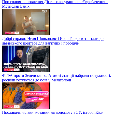
Про головні оновлення Дії та голосування на Євробачення –
Мстислав Банік
Добрі справи: Неля Шовкопляс і Єгор Гордєєв завітали до
львівського шелтера для вагітних і породіль
ФІФА проти Зеленського, Атомні станції набрали потужності,
росіяни готуються до боїв у Мелітополі
Продавала ляльки-мотанки на допомогу ЗСУ: історія Кіри