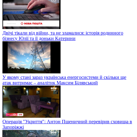
Двічі тікали від війни, та не зламалися: історія родинного
бізнесу Юлії та її доньки Катерини
У якому стані зараз українська енергосистеми й скільки ще
атак витримає – аналітик Максим Білявський
Операція "Укриття": Антон Пшеничний перевірив сховища в
Запоріжжі