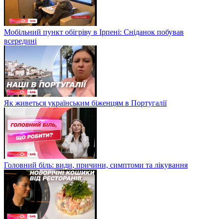
Мобільний пункт обігріву в Ірпені: Сніданок побував
всередині
Як живеться українським біженцям в Португалії
Головний біль: види, причини, симптоми та лікування