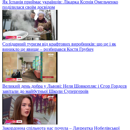
Як Іспанія приймає українців: Лікарка Ксенія Омельченко
поділилася своїм досвідом
Солідарний туризм від крафтових виробників: що це і як
виникло це явище – розбирався Костя Грубич
Великий день добра у Львові: Неля Шовкопляс і Єгор Гордєєв
завітали до майбутньої Школи Супергероїв
Закордонна спільнота нас почула – Лауреатка Нобелівської