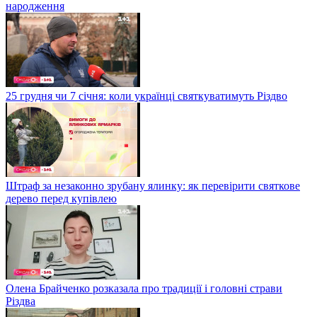
народження
25 грудня чи 7 січня: коли українці святкуватимуть Різдво
Штраф за незаконно зрубану ялинку: як перевірити святкове
дерево перед купівлею
Олена Брайченко розказала про традиції і головні страви
Різдва