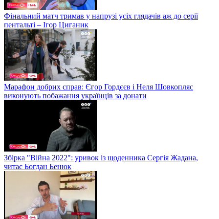
Фінальний матч тримав у напрузі усіх глядачів аж до серії
пентальті – Ігор Циганик
Марафон добрих справ: Єгор Гордєєв і Неля Шовкопляс
виконують побажання українців за донати
Збірка "Війна 2022": уривок із щоденника Сергія Жадана,
читає Богдан Бенюк