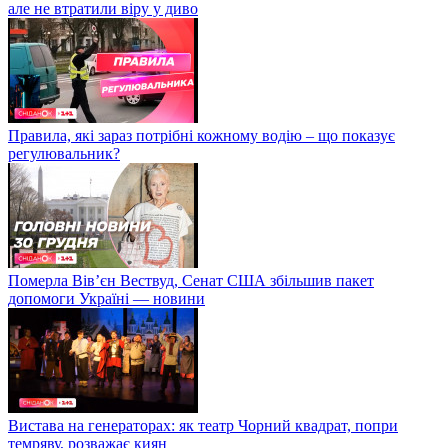
але не втратили віру у диво
Правила, які зараз потрібні кожному водію – що показує
регулювальник?
Померла Вівʼєн Вествуд, Сенат США збільшив пакет
допомоги Україні — новини
Вистава на генераторах: як театр Чорний квадрат, попри
темряву, розважає киян