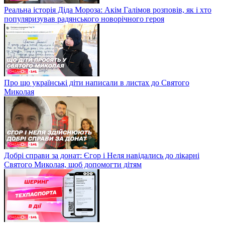
Реальна історія Діда Мороза: Акім Галімов розповів, як і хто
популяризував радянського новорічного героя
Про що українські діти написали в листах до Святого
Миколая
Добрі справи за донат: Єгор і Неля навідались до лікарні
Святого Миколая, щоб допомогти дітям