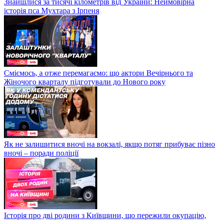
Знайшлися за тисячі кілометрів від України: Неймовірна
історія пса Мухтара з Ірпеня
Сміємось, а отже перемагаємо: що актори Вечірнього та
Жіночого кварталу підготували до Нового року
Як не залишитися вночі на вокзалі, якщо потяг прибуває пізно
вночі – поради поліції
Історія про дві родини з Київщини, що пережили окупацію,