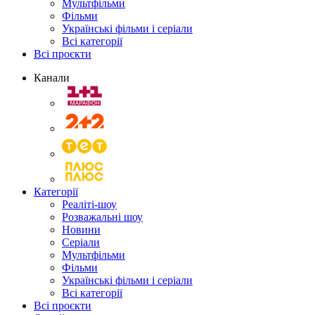
Мультфільми
Фільми
Українські фільми і серіали
Всі категорії
Всі проєкти
Канали
Категорії
Реаліті-шоу
Розважальні шоу
Новини
Серіали
Мультфільми
Фільми
Українські фільми і серіали
Всі категорії
Всі проєкти