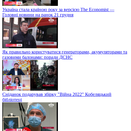
Україна стала країною року за версією The Economist —
Головні новини на ранок 21 грудня
Як правильно користуватися генераторами, акумуляторами та
газовими балонами: поради ДСНС
Сніданок подарував збірку "Війна 2022" Кобеляцький
бібліотеці