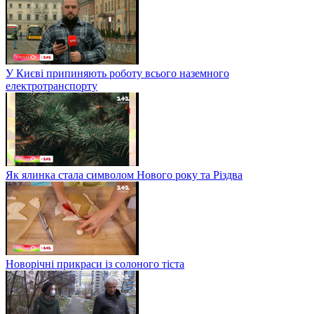
У Києві припиняють роботу всього наземного
електротранспорту
Як ялинка стала символом Нового року та Різдва
Новорічні прикраси із солоного тіста