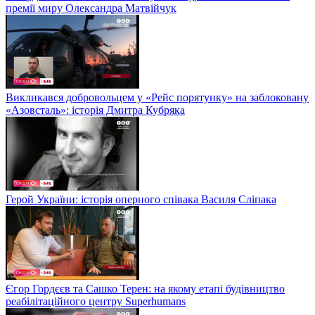
премії миру Олександра Матвійчук
Викликався добровольцем у «Рейс порятунку» на заблоковану
«Азовсталь»: історія Дмитра Кубряка
Герой України: історія оперного співака Василя Сліпака
Єгор Гордєєв та Сашко Терен: на якому етапі будівництво
реабілітаційного центру Superhumans