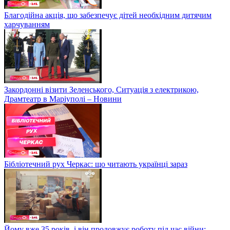
Благодійна акція, що забезпечує дітей необхідним дитячим
харчуванням
Закордонні візити Зеленського, Ситуація з електрикою,
Драмтеатр в Маріуполі – Новини
Бібліотечний рух Черкас: що читають українці зараз
Йому вже 35 років, і він продовжує роботу під час війни: