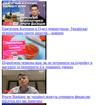
Пам'ятник Катерині в Одесі демонтували, Українські
безпілотники проти шахедів – новини
Підроблена червона ікра: як не потрапити на підробку в
магазині та перевірити її в домашніх умовах
Power Banking: як українці можуть отримати фінансові
послуги під час блекуата