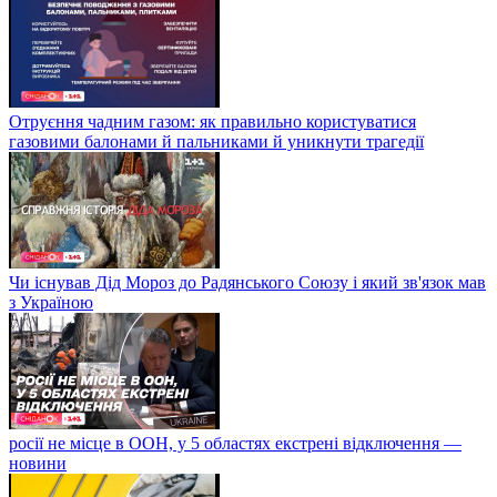
Отруєння чадним газом: як правильно користуватися
газовими балонами й пальниками й уникнути трагедії
Чи існував Дід Мороз до Радянського Союзу і який зв'язок мав
з Україною
росії не місце в ООН, у 5 областях екстрені відключення —
новини