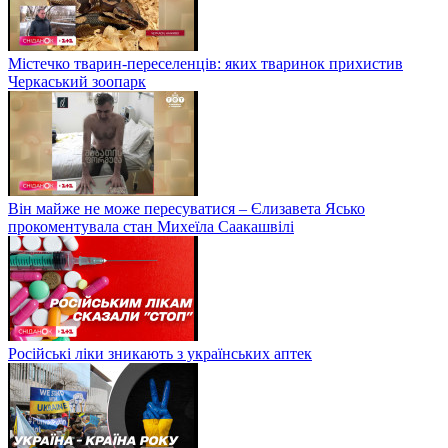
Містечко тварин-переселенців: яких тваринок прихистив
Черкаський зоопарк
Він майже не може пересуватися – Єлизавета Ясько
прокоментувала стан Михеїла Саакашвілі
Російські ліки зникають з українських аптек