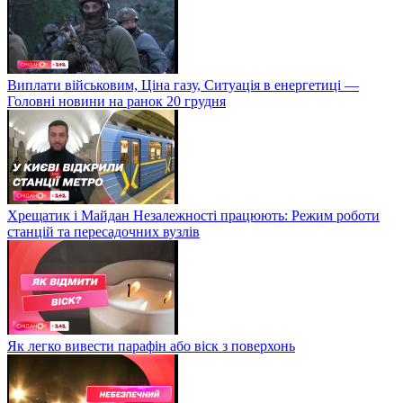
Виплати військовим, Ціна газу, Ситуація в енергетиці —
Головні новини на ранок 20 грудня
Хрещатик і Майдан Незалежності працюють: Режим роботи
станцій та пересадочних вузлів
Як легко вивести парафін або віск з поверхонь