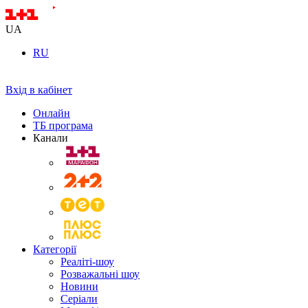
UA
RU
Вхід в кабінет
Онлайн
ТБ програма
Канали
Категорії
Реаліті-шоу
Розважальні шоу
Новини
Серіали