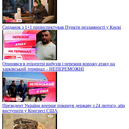
Сніданок з 1+1 проінспектував Пункти незламності у Києві
Опинявся в епіцентрі вибухів і пережив ворожу атаку на
харківський термінал – НЕПЕРЕМОЖНІ
Президент України вперше покинув державу з 24 лютого, аби
виступити у Конгресі США