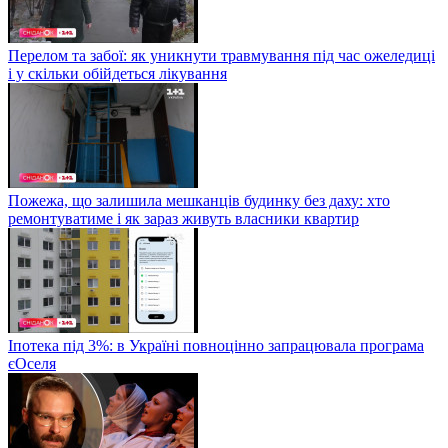
Перелом та забої: як уникнути травмування під час ожеледиці
і у скільки обійдеться лікування
Пожежа, що залишила мешканців будинку без даху: хто
ремонтуватиме і як зараз живуть власники квартир
Іпотека під 3%: в Україні повноцінно запрацювала програма
єОселя