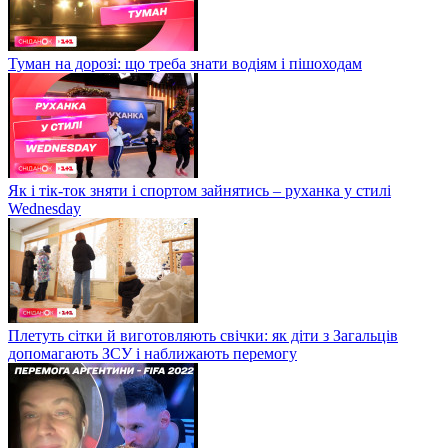
Туман на дорозі: що треба знати водіям і пішоходам
Як і тік-ток зняти і спортом зайнятись – руханка у стилі
Wednesday
Плетуть сітки й виготовляють свічки: як діти з Загальців
допомагають ЗСУ і наближають перемогу