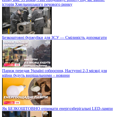
історія Хмельницького речового ринку
Безкоштовні буржуйки для ЗСУ — Сміливість допомагати
Париж передав Україні озброєння, Наступні 2-3 місяці для
війни будуть вирішальними – новини
Як БЕЗКОШТОВНО отримати енергозберігальні LED-лампи