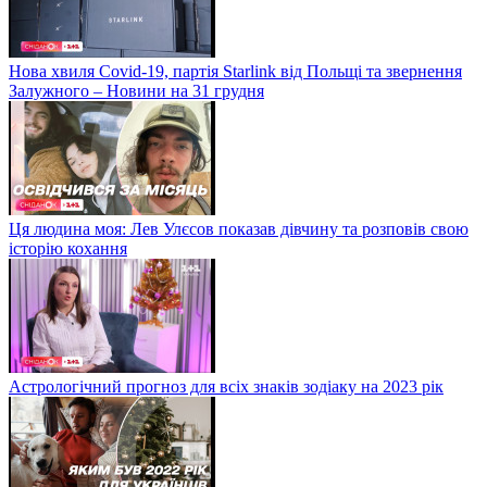
Нова хвиля Covid-19, партія Starlink від Польщі та звернення
Залужного – Новини на 31 грудня
Ця людина моя: Лев Улєсов показав дівчину та розповів свою
історію кохання
Астрологічний прогноз для всіх знаків зодіаку на 2023 рік