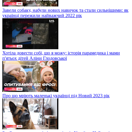
Завели собаку, набули нових навичок та стали сильнішими: як
українці пережили найважчий 2022 рік
Хотіла довести собі, що я можу: історія парамедика і мами
п'ятьох дітей Аліни Глодовської
Про що мріють маленькі українці під Новий 2023 рік