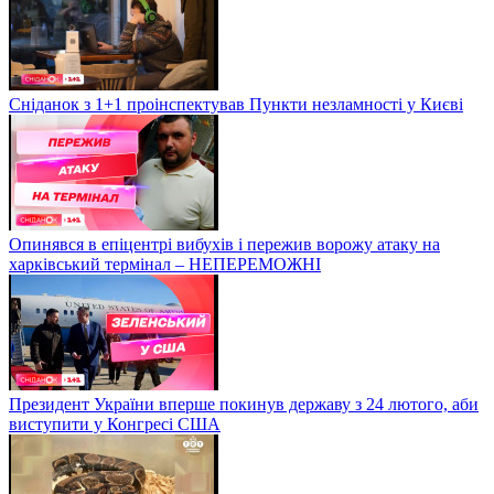
Сніданок з 1+1 проінспектував Пункти незламності у Києві
Опинявся в епіцентрі вибухів і пережив ворожу атаку на
харківський термінал – НЕПЕРЕМОЖНІ
Президент України вперше покинув державу з 24 лютого, аби
виступити у Конгресі США