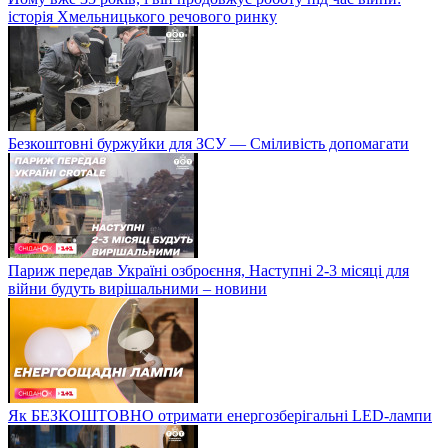
історія Хмельницького речового ринку
Безкоштовні буржуйки для ЗСУ — Сміливість допомагати
Париж передав Україні озброєння, Наступні 2-3 місяці для
війни будуть вирішальними – новини
Як БЕЗКОШТОВНО отримати енергозберігальні LED-лампи