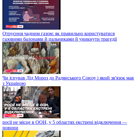
Отруєння чадним газом: як правильно користуватися
газовими балонами й пальниками й уникнути трагедії
Чи існував Дід Мороз до Радянського Союзу і який зв'язок мав
з Україною
росії не місце в ООН, у 5 областях екстрені відключення —
новини