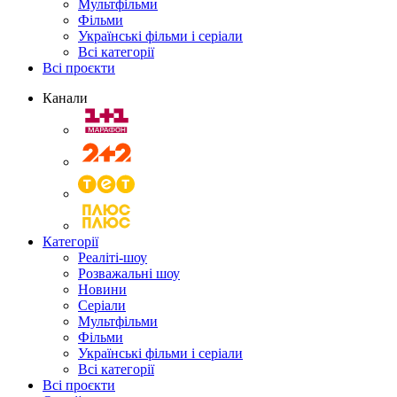
Мультфільми
Фільми
Українські фільми і серіали
Всі категорії
Всі проєкти
Канали
Категорії
Реаліті-шоу
Розважальні шоу
Новини
Серіали
Мультфільми
Фільми
Українські фільми і серіали
Всі категорії
Всі проєкти