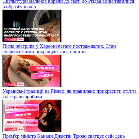
Скульптури малюків вбрали до свят: до Різдва вони з'явилися
в образі янголів
Після обстрілів у Херсоні багато постраждалих, Стан
енергосистеми покращується – новини
Українські традиції на Різдво: як правильно прикрасити стіл та
які страви зробити
Прем'єр міністр Канади Джастін Трюдо святкує свій день