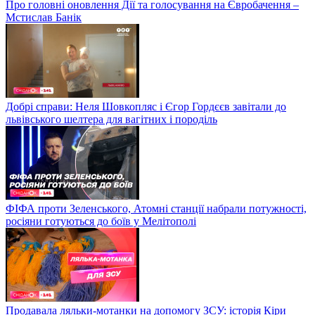
Про головні оновлення Дії та голосування на Євробачення –
Мстислав Банік
Добрі справи: Неля Шовкопляс і Єгор Гордєєв завітали до
львівського шелтера для вагітних і породіль
ФІФА проти Зеленського, Атомні станції набрали потужності,
росіяни готуються до боїв у Мелітополі
Продавала ляльки-мотанки на допомогу ЗСУ: історія Кіри