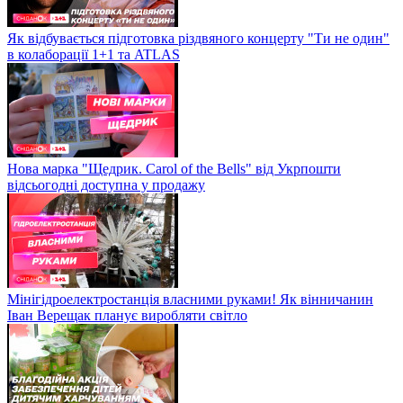
Як відбувається підготовка різдвяного концерту "Ти не один"
в колаборації 1+1 та ATLAS
Нова марка "Щедрик. Carol of the Bells" від Укрпошти
відсьогодні доступна у продажу
Мінігідроелектростанція власними руками! Як вінничанин
Іван Верещак планує виробляти світло