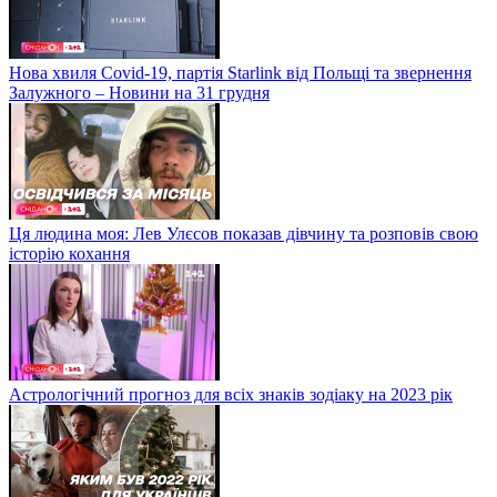
Нова хвиля Covid-19, партія Starlink від Польщі та звернення
Залужного – Новини на 31 грудня
Ця людина моя: Лев Улєсов показав дівчину та розповів свою
історію кохання
Астрологічний прогноз для всіх знаків зодіаку на 2023 рік