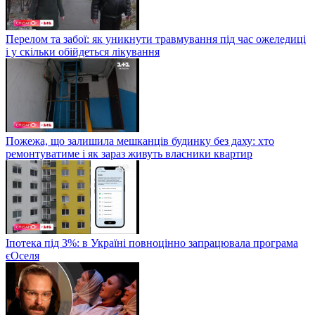
Перелом та забої: як уникнути травмування під час ожеледиці
і у скільки обійдеться лікування
Пожежа, що залишила мешканців будинку без даху: хто
ремонтуватиме і як зараз живуть власники квартир
Іпотека під 3%: в Україні повноцінно запрацювала програма
єОселя