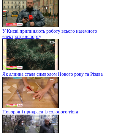
У Києві припиняють роботу всього наземного
електротранспорту
Як ялинка стала символом Нового року та Різдва
Новорічні прикраси із солоного тіста