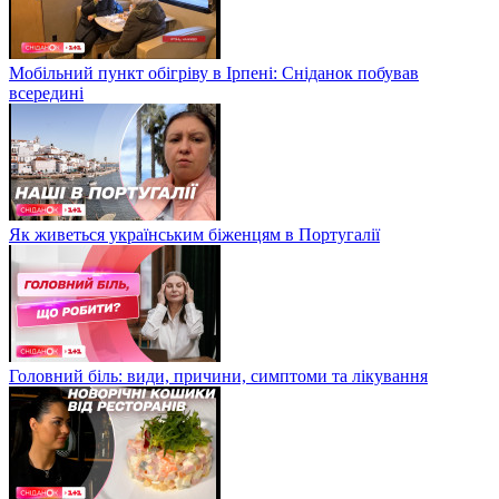
Мобільний пункт обігріву в Ірпені: Сніданок побував
всередині
Як живеться українським біженцям в Португалії
Головний біль: види, причини, симптоми та лікування