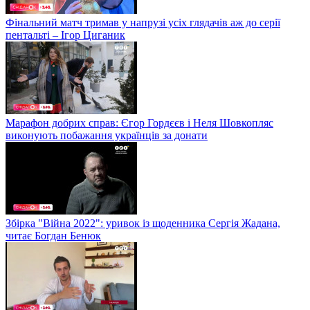
Фінальний матч тримав у напрузі усіх глядачів аж до серії
пентальті – Ігор Циганик
Марафон добрих справ: Єгор Гордєєв і Неля Шовкопляс
виконують побажання українців за донати
Збірка "Війна 2022": уривок із щоденника Сергія Жадана,
читає Богдан Бенюк