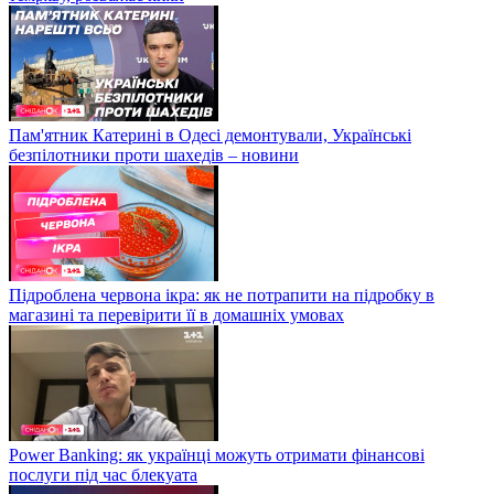
Пам'ятник Катерині в Одесі демонтували, Українські
безпілотники проти шахедів – новини
Підроблена червона ікра: як не потрапити на підробку в
магазині та перевірити її в домашніх умовах
Power Banking: як українці можуть отримати фінансові
послуги під час блекуата