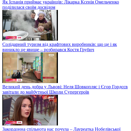
Як Іспанія приймає українців: Лікарка Ксенія Омельченко
поділилася своїм досвідом
Солідарний туризм від крафтових виробників: що це і як
виникло це явище – розбирався Костя Грубич
Великий день добра у Львові: Неля Шовкопляс і Єгор Гордєєв
завітали до майбутньої Школи Супергероїв
Закордонна спільнота нас почула – Лауреатка Нобелівської