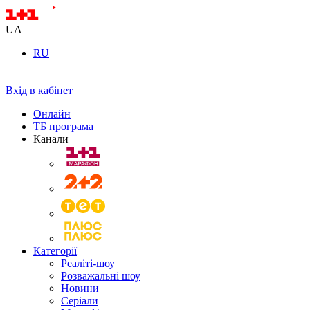
UA
RU
Вхід в кабінет
Онлайн
ТБ програма
Канали
Категорії
Реаліті-шоу
Розважальні шоу
Новини
Серіали