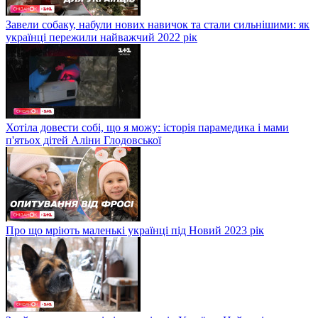
Завели собаку, набули нових навичок та стали сильнішими: як
українці пережили найважчий 2022 рік
Хотіла довести собі, що я можу: історія парамедика і мами
п'ятьох дітей Аліни Глодовської
Про що мріють маленькі українці під Новий 2023 рік