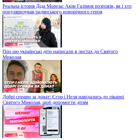
Реальна історія Діда Мороза: Акім Галімов розповів, як і хто
популяризував радянського новорічного героя
Про що українські діти написали в листах до Святого
Миколая
Добрі справи за донат: Єгор і Неля навідались до лікарні
Святого Миколая, щоб допомогти дітям