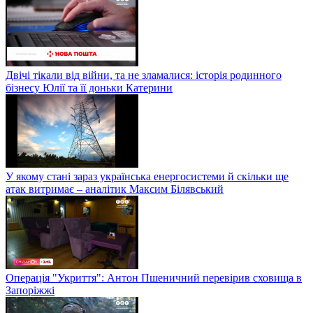
Двічі тікали від війни, та не зламалися: історія родинного
бізнесу Юлії та її доньки Катерини
У якому стані зараз українська енергосистеми й скільки ще
атак витримає – аналітик Максим Білявський
Операція "Укриття": Антон Пшеничний перевірив сховища в
Запоріжжі