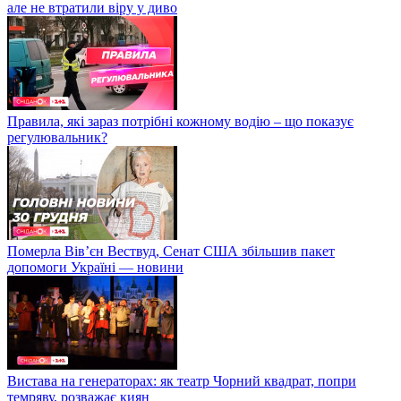
але не втратили віру у диво
Правила, які зараз потрібні кожному водію – що показує
регулювальник?
Померла Вівʼєн Вествуд, Сенат США збільшив пакет
допомоги Україні — новини
Вистава на генераторах: як театр Чорний квадрат, попри
темряву, розважає киян