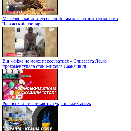
Містечко тварин-переселенців: яких тваринок прихистив
Черкаський зоопарк
Він майже не може пересуватися – Єлизавета Ясько
прокоментувала стан Михеїла Саакашвілі
Російські ліки зникають з українських аптек