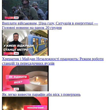
Виплати військовим, Ціна газу, Ситуація в енергетиці —
Головні новини на ранок 20 грудня
Хрещатик і Майдан Незалежності працюють: Режим роботи
станцій та пересадочних вузлів
Як легко вивести парафін або віск з поверхонь