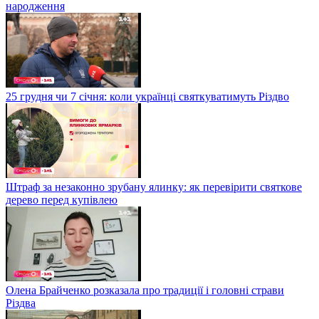
народження
25 грудня чи 7 січня: коли українці святкуватимуть Різдво
Штраф за незаконно зрубану ялинку: як перевірити святкове
дерево перед купівлею
Олена Брайченко розказала про традиції і головні страви
Різдва