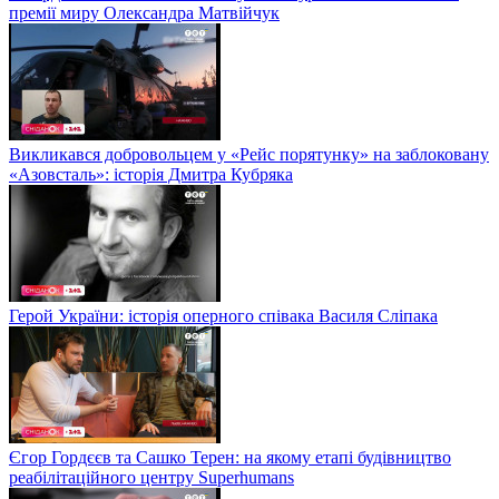
премії миру Олександра Матвійчук
Викликався добровольцем у «Рейс порятунку» на заблоковану
«Азовсталь»: історія Дмитра Кубряка
Герой України: історія оперного співака Василя Сліпака
Єгор Гордєєв та Сашко Терен: на якому етапі будівництво
реабілітаційного центру Superhumans