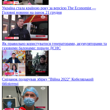
Україна стала країною року за версією The Economist —
Головні новини на ранок 21 грудня
Як правильно користуватися генераторами, акумуляторами та
газовими балонами: поради ДСНС
Сніданок подарував збірку "Війна 2022" Кобеляцький
бібліотеці