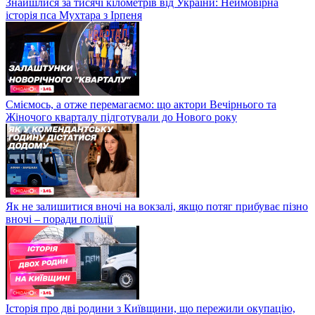
Знайшлися за тисячі кілометрів від України: Неймовірна
історія пса Мухтара з Ірпеня
Сміємось, а отже перемагаємо: що актори Вечірнього та
Жіночого кварталу підготували до Нового року
Як не залишитися вночі на вокзалі, якщо потяг прибуває пізно
вночі – поради поліції
Історія про дві родини з Київщини, що пережили окупацію,