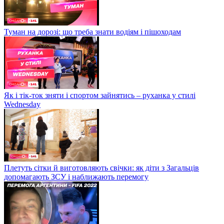
Туман на дорозі: що треба знати водіям і пішоходам
Як і тік-ток зняти і спортом зайнятись – руханка у стилі
Wednesday
Плетуть сітки й виготовляють свічки: як діти з Загальців
допомагають ЗСУ і наближають перемогу