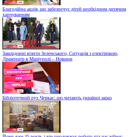
Благодійна акція, що забезпечує дітей необхідним дитячим
харчуванням
Закордонні візити Зеленського, Ситуація з електрикою,
Драмтеатр в Маріуполі – Новини
Бібліотечний рух Черкас: що читають українці зараз
Йому вже 35 років, і він продовжує роботу під час війни: