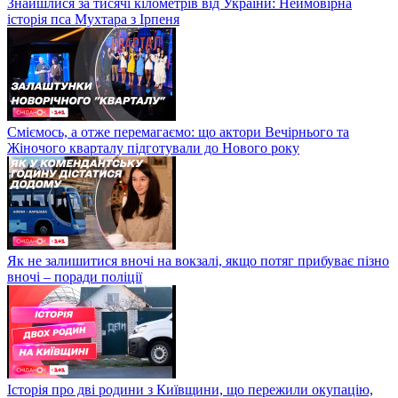
Знайшлися за тисячі кілометрів від України: Неймовірна
історія пса Мухтара з Ірпеня
Сміємось, а отже перемагаємо: що актори Вечірнього та
Жіночого кварталу підготували до Нового року
Як не залишитися вночі на вокзалі, якщо потяг прибуває пізно
вночі – поради поліції
Історія про дві родини з Київщини, що пережили окупацію,