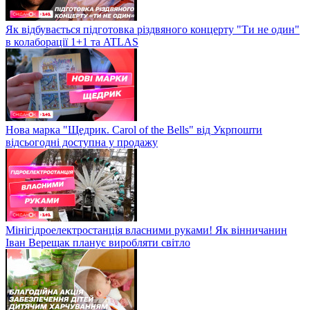
Як відбувається підготовка різдвяного концерту "Ти не один"
в колаборації 1+1 та ATLAS
Нова марка "Щедрик. Carol of the Bells" від Укрпошти
відсьогодні доступна у продажу
Мінігідроелектростанція власними руками! Як вінничанин
Іван Верещак планує виробляти світло