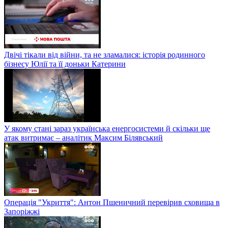
Двічі тікали від війни, та не зламалися: історія родинного
бізнесу Юлії та її доньки Катерини
У якому стані зараз українська енергосистеми й скільки ще
атак витримає – аналітик Максим Білявський
Операція "Укриття": Антон Пшеничний перевірив сховища в
Запоріжжі