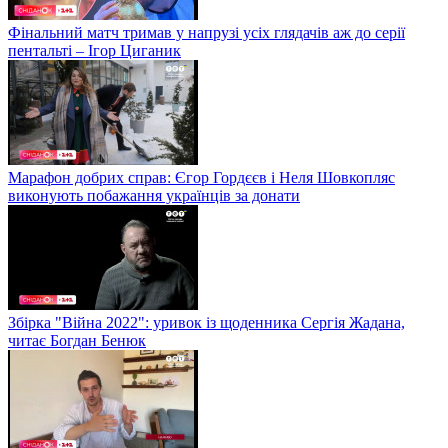
Фінальний матч тримав у напрузі усіх глядачів аж до серії
пентальті – Ігор Циганик
Марафон добрих справ: Єгор Гордєєв і Неля Шовкопляс
виконують побажання українців за донати
Збірка "Війна 2022": уривок із щоденника Сергія Жадана,
читає Богдан Бенюк