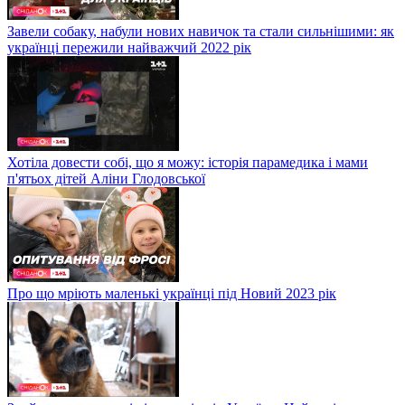
Завели собаку, набули нових навичок та стали сильнішими: як
українці пережили найважчий 2022 рік
Хотіла довести собі, що я можу: історія парамедика і мами
п'ятьох дітей Аліни Глодовської
Про що мріють маленькі українці під Новий 2023 рік