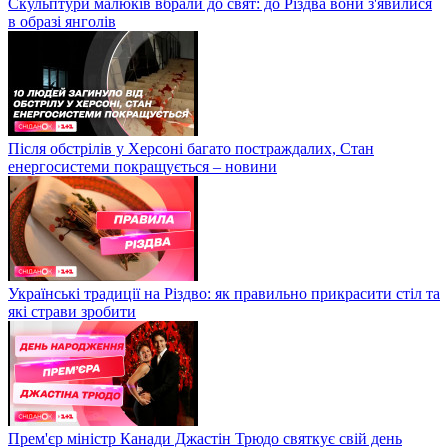
Скульптури малюків вбрали до свят: до Різдва вони з'явилися
в образі янголів
Після обстрілів у Херсоні багато постраждалих, Стан
енергосистеми покращується – новини
Українські традиції на Різдво: як правильно прикрасити стіл та
які страви зробити
Прем'єр міністр Канади Джастін Трюдо святкує свій день