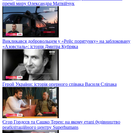
премії миру Олександра Матвійчук
Викликався добровольцем у «Рейс порятунку» на заблоковану
«Азовсталь»: історія Дмитра Кубряка
Герой України: історія оперного співака Василя Сліпака
Єгор Гордєєв та Сашко Терен: на якому етапі будівництво
реабілітаційного центру Superhumans