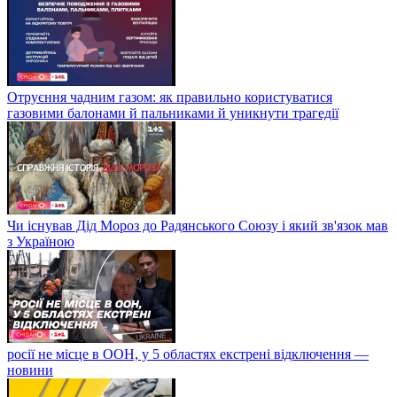
Отруєння чадним газом: як правильно користуватися
газовими балонами й пальниками й уникнути трагедії
Чи існував Дід Мороз до Радянського Союзу і який зв'язок мав
з Україною
росії не місце в ООН, у 5 областях екстрені відключення —
новини