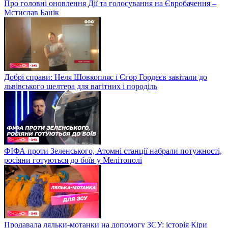
Про головні оновлення Дії та голосування на Євробачення –
Мстислав Банік
Добрі справи: Неля Шовкопляс і Єгор Гордєєв завітали до
львівського шелтера для вагітних і породіль
ФІФА проти Зеленського, Атомні станції набрали потужності,
росіяни готуються до боїв у Мелітополі
Продавала ляльки-мотанки на допомогу ЗСУ: історія Кіри