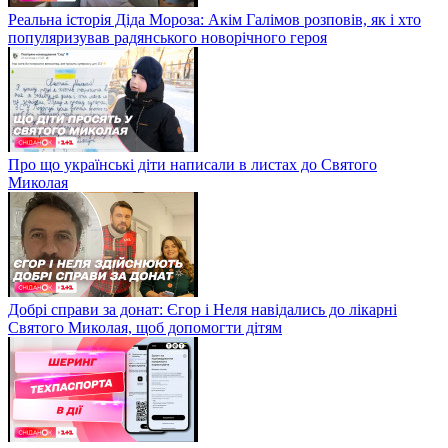
Реальна історія Діда Мороза: Акім Галімов розповів, як і хто
популяризував радянського новорічного героя
Про що українські діти написали в листах до Святого
Миколая
Добрі справи за донат: Єгор і Неля навідались до лікарні
Святого Миколая, щоб допомогти дітям