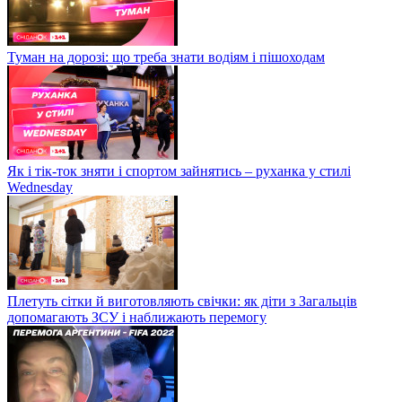
Туман на дорозі: що треба знати водіям і пішоходам
Як і тік-ток зняти і спортом зайнятись – руханка у стилі
Wednesday
Плетуть сітки й виготовляють свічки: як діти з Загальців
допомагають ЗСУ і наближають перемогу