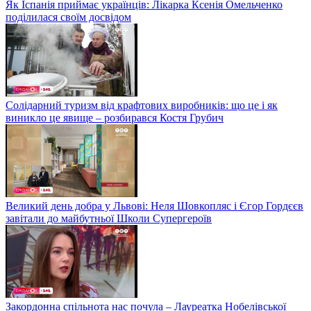
Як Іспанія приймає українців: Лікарка Ксенія Омельченко
поділилася своїм досвідом
Солідарний туризм від крафтових виробників: що це і як
виникло це явище – розбирався Костя Грубич
Великий день добра у Львові: Неля Шовкопляс і Єгор Гордєєв
завітали до майбутньої Школи Супергероїв
Закордонна спільнота нас почула – Лауреатка Нобелівської