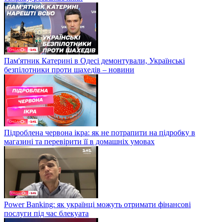
Пам'ятник Катерині в Одесі демонтували, Українські
безпілотники проти шахедів – новини
Підроблена червона ікра: як не потрапити на підробку в
магазині та перевірити її в домашніх умовах
Power Banking: як українці можуть отримати фінансові
послуги під час блекуата