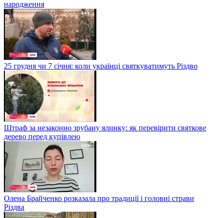
народження
25 грудня чи 7 січня: коли українці святкуватимуть Різдво
Штраф за незаконно зрубану ялинку: як перевірити святкове
дерево перед купівлею
Олена Брайченко розказала про традиції і головні страви
Різдва