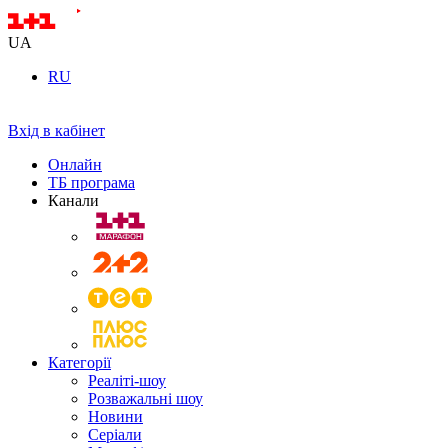
UA
RU
Вхід в кабінет
Онлайн
ТБ програма
Канали
Категорії
Реаліті-шоу
Розважальні шоу
Новини
Серіали