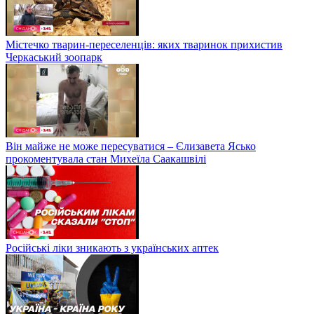
Містечко тварин-переселенців: яких тваринок прихистив
Черкаський зоопарк
Він майже не може пересуватися – Єлизавета Ясько
прокоментувала стан Михеїла Саакашвілі
Російські ліки зникають з українських аптек