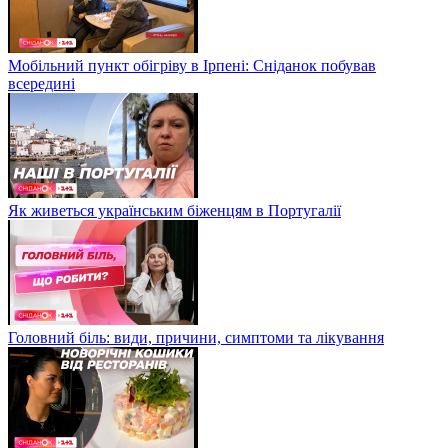
Мобільний пункт обігріву в Ірпені: Сніданок побував
всередині
Як живеться українським біженцям в Португалії
Головний біль: види, причини, симптоми та лікування