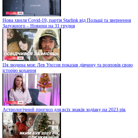
Нова хвиля Covid-19, партія Starlink від Польщі та звернення
Залужного – Новини на 31 грудня
Ця людина моя: Лев Улєсов показав дівчину та розповів свою
історію кохання
Астрологічний прогноз для всіх знаків зодіаку на 2023 рік