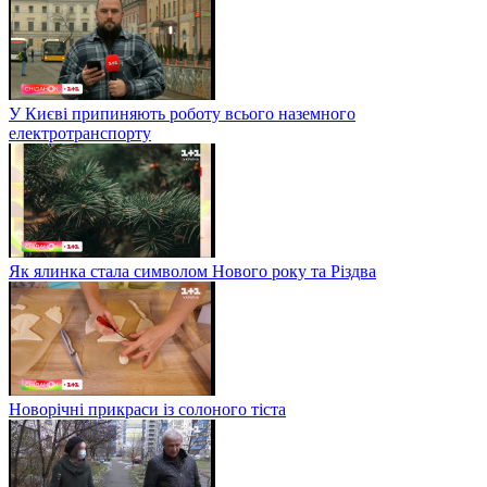
У Києві припиняють роботу всього наземного
електротранспорту
Як ялинка стала символом Нового року та Різдва
Новорічні прикраси із солоного тіста