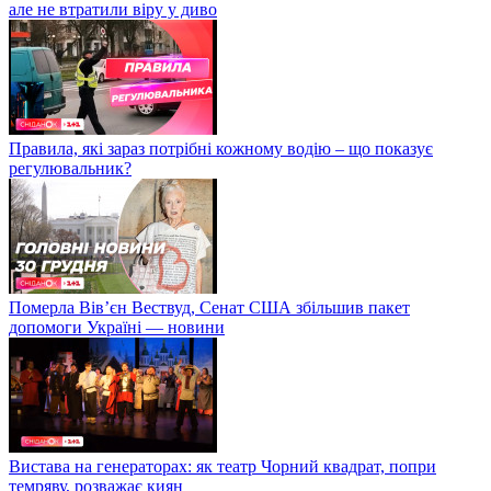
але не втратили віру у диво
Правила, які зараз потрібні кожному водію – що показує
регулювальник?
Померла Вівʼєн Вествуд, Сенат США збільшив пакет
допомоги Україні — новини
Вистава на генераторах: як театр Чорний квадрат, попри
темряву, розважає киян