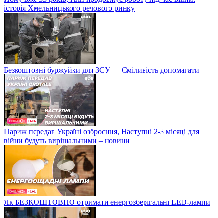
історія Хмельницького речового ринку
Безкоштовні буржуйки для ЗСУ — Сміливість допомагати
Париж передав Україні озброєння, Наступні 2-3 місяці для
війни будуть вирішальними – новини
Як БЕЗКОШТОВНО отримати енергозберігальні LED-лампи