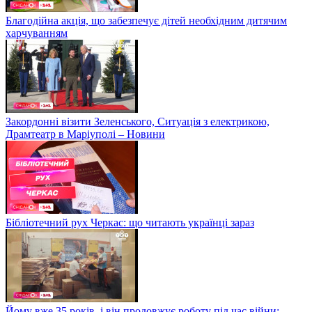
Благодійна акція, що забезпечує дітей необхідним дитячим
харчуванням
Закордонні візити Зеленського, Ситуація з електрикою,
Драмтеатр в Маріуполі – Новини
Бібліотечний рух Черкас: що читають українці зараз
Йому вже 35 років, і він продовжує роботу під час війни: