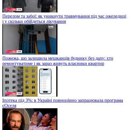
Перелом та забої: як уникнути травмування під час ожеледиці
і у скільки обійдеться лікування
Пожежа, що залишила мешканців будинку без даху: хто
ремонтуватиме і як зараз живуть власники квартир
Іпотека під 3%: в Україні повноцінно запрацювала програма
єОселя