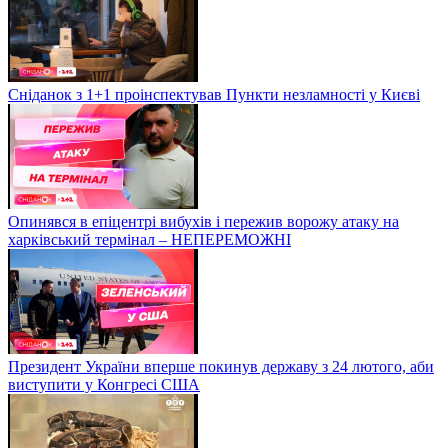
Сніданок з 1+1 проінспектував Пункти незламності у Києві
Опинявся в епіцентрі вибухів і пережив ворожу атаку на
харківський термінал – НЕПЕРЕМОЖНІ
Президент України вперше покинув державу з 24 лютого, аби
виступити у Конгресі США