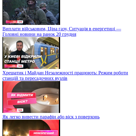
Виплати військовим, Ціна газу, Ситуація в енергетиці —
Головні новини на ранок 20 грудня
Хрещатик і Майдан Незалежності працюють: Режим роботи
станцій та пересадочних вузлів
Як легко вивести парафін або віск з поверхонь