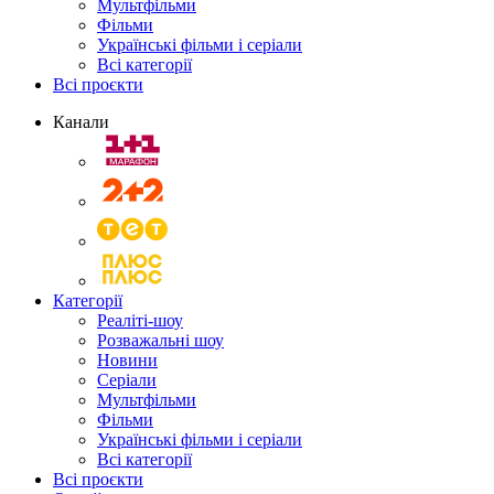
Мультфільми
Фільми
Українські фільми і серіали
Всі категорії
Всі проєкти
Канали
Категорії
Реаліті-шоу
Розважальні шоу
Новини
Серіали
Мультфільми
Фільми
Українські фільми і серіали
Всі категорії
Всі проєкти