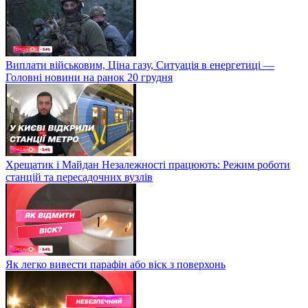
Виплати військовим, Ціна газу, Ситуація в енергетиці —
Головні новини на ранок 20 грудня
Хрещатик і Майдан Незалежності працюють: Режим роботи
станцій та пересадочних вузлів
Як легко вивести парафін або віск з поверхонь