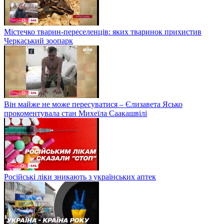
Містечко тварин-переселенців: яких тваринок прихистив
Черкаський зоопарк
Він майже не може пересуватися – Єлизавета Ясько
прокоментувала стан Михеїла Саакашвілі
Російські ліки зникають з українських аптек