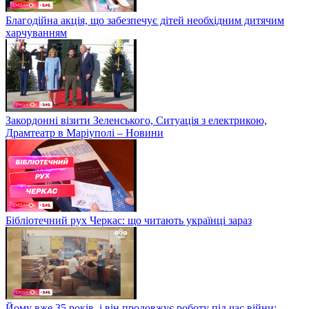
Благодійна акція, що забезпечує дітей необхідним дитячим
харчуванням
Закордонні візити Зеленського, Ситуація з електрикою,
Драмтеатр в Маріуполі – Новини
Бібліотечний рух Черкас: що читають українці зараз
Йому вже 35 років, і він продовжує роботу під час війни: