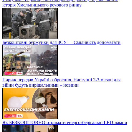
історія Хмельницького речового ринку
Безкоштовні буржуйки для ЗСУ — Сміливість допомагати
Париж передав Україні озброєння, Наступні 2-3 місяці для
війни будуть вирішальними – новини
Як БЕЗКОШТОВНО отримати енергозберігальні LED-лампи