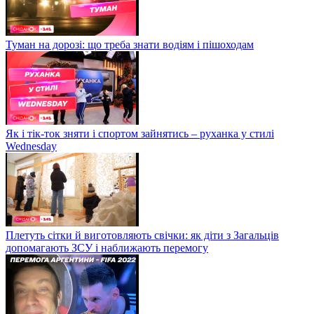
Туман на дорозі: що треба знати водіям і пішоходам
Як і тік-ток зняти і спортом зайнятись – руханка у стилі
Wednesday
Плетуть сітки й виготовляють свічки: як діти з Загальців
допомагають ЗСУ і наближають перемогу