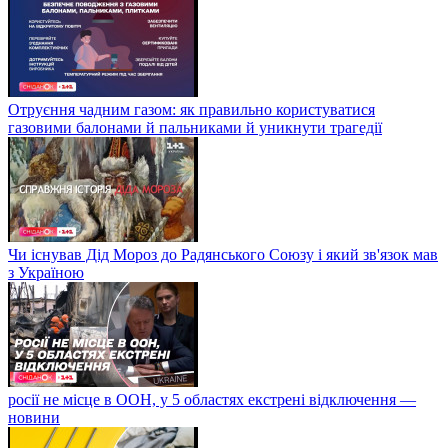
Отруєння чадним газом: як правильно користуватися
газовими балонами й пальниками й уникнути трагедії
Чи існував Дід Мороз до Радянського Союзу і який зв'язок мав
з Україною
росії не місце в ООН, у 5 областях екстрені відключення —
новини