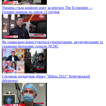
Україна стала країною року за версією The Economist —
Головні новини на ранок 21 грудня
Як правильно користуватися генераторами, акумуляторами та
газовими балонами: поради ДСНС
Сніданок подарував збірку "Війна 2022" Кобеляцький
бібліотеці