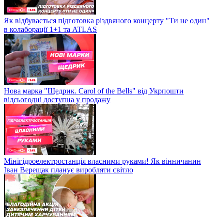
Як відбувається підготовка різдвяного концерту "Ти не один"
в колаборації 1+1 та ATLAS
Нова марка "Щедрик. Carol of the Bells" від Укрпошти
відсьогодні доступна у продажу
Мінігідроелектростанція власними руками! Як вінничанин
Іван Верещак планує виробляти світло