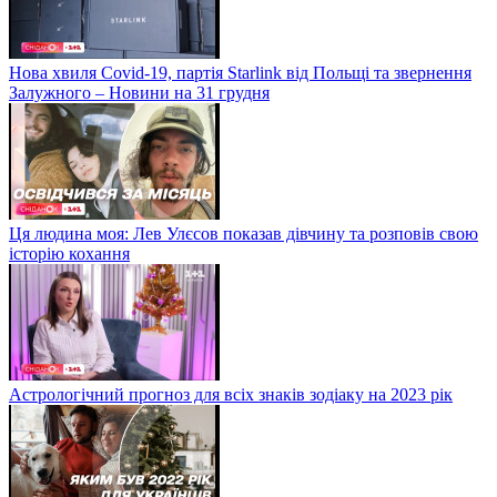
Нова хвиля Covid-19, партія Starlink від Польщі та звернення
Залужного – Новини на 31 грудня
Ця людина моя: Лев Улєсов показав дівчину та розповів свою
історію кохання
Астрологічний прогноз для всіх знаків зодіаку на 2023 рік