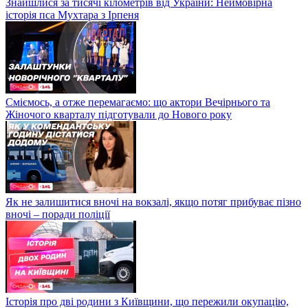
Знайшлися за тисячі кілометрів від України: Неймовірна
історія пса Мухтара з Ірпеня
Сміємось, а отже перемагаємо: що актори Вечірнього та
Жіночого кварталу підготували до Нового року
Як не залишитися вночі на вокзалі, якщо потяг прибуває пізно
вночі – поради поліції
Історія про дві родини з Київщини, що пережили окупацію,