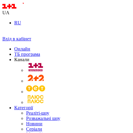
UA
RU
Вхід в кабінет
Онлайн
ТБ програма
Канали
Категорії
Реаліті-шоу
Розважальні шоу
Новини
Серіали