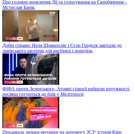
Про головні оновлення Дії та голосування на Євробачення –
Мстислав Банік
Добрі справи: Неля Шовкопляс і Єгор Гордєєв завітали до
львівського шелтера для вагітних і породіль
ФІФА проти Зеленського, Атомні станції набрали потужності,
росіяни готуються до боїв у Мелітополі
Продавала ляльки-мотанки на допомогу ЗСУ: історія Кіри