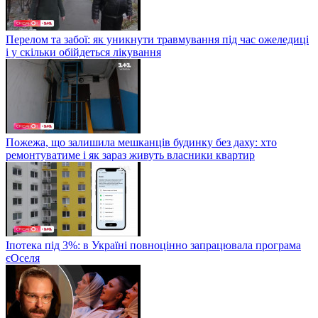
Перелом та забої: як уникнути травмування під час ожеледиці
і у скільки обійдеться лікування
Пожежа, що залишила мешканців будинку без даху: хто
ремонтуватиме і як зараз живуть власники квартир
Іпотека під 3%: в Україні повноцінно запрацювала програма
єОселя