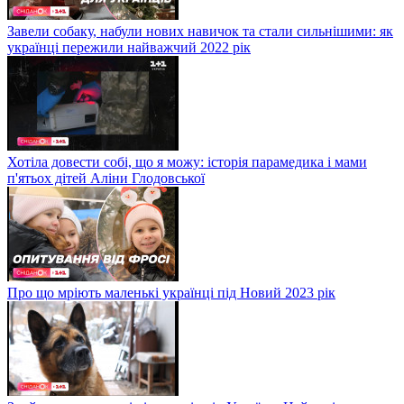
Завели собаку, набули нових навичок та стали сильнішими: як
українці пережили найважчий 2022 рік
Хотіла довести собі, що я можу: історія парамедика і мами
п'ятьох дітей Аліни Глодовської
Про що мріють маленькі українці під Новий 2023 рік