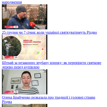
народження
25 грудня чи 7 січня: коли українці святкуватимуть Різдво
Штраф за незаконно зрубану ялинку: як перевірити святкове
дерево перед купівлею
Олена Брайченко розказала про традиції і головні страви
Різдва