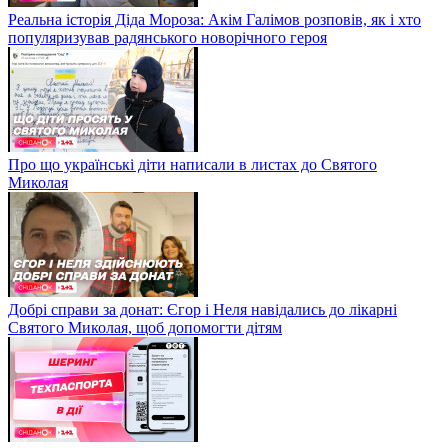
Реальна історія Діда Мороза: Акім Галімов розповів, як і хто
популяризував радянського новорічного героя
Про що українські діти написали в листах до Святого
Миколая
Добрі справи за донат: Єгор і Неля навідались до лікарні
Святого Миколая, щоб допомогти дітям