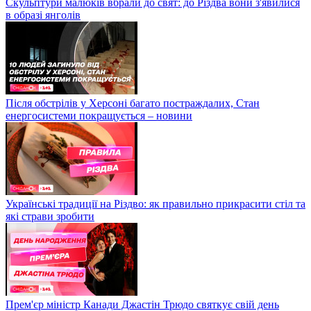
Скульптури малюків вбрали до свят: до Різдва вони з'явилися
в образі янголів
Після обстрілів у Херсоні багато постраждалих, Стан
енергосистеми покращується – новини
Українські традиції на Різдво: як правильно прикрасити стіл та
які страви зробити
Прем'єр міністр Канади Джастін Трюдо святкує свій день