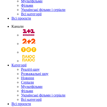
Мультфільми
Фільми
Українські фільми і серіали
Всі категорії
Всі проєкти
Канали
Категорії
Реаліті-шоу
Розважальні шоу
Новини
Серіали
Мультфільми
Фільми
Українські фільми і серіали
Всі категорії
Всі проєкти