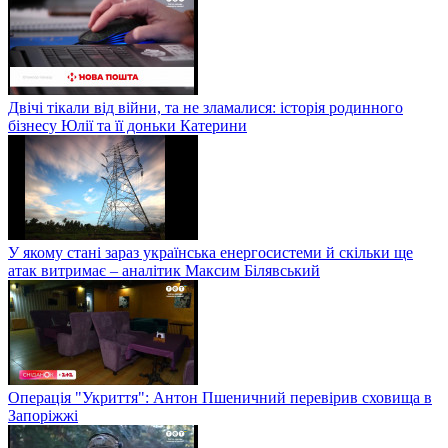
Двічі тікали від війни, та не зламалися: історія родинного
бізнесу Юлії та її доньки Катерини
У якому стані зараз українська енергосистеми й скільки ще
атак витримає – аналітик Максим Білявський
Операція "Укриття": Антон Пшеничний перевірив сховища в
Запоріжжі