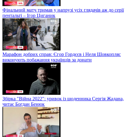
Фінальний матч тримав у напрузі усіх глядачів аж до серії
пентальті – Ігор Циганик
Марафон добрих справ: Єгор Гордєєв і Неля Шовкопляс
виконують побажання українців за донати
Збірка "Війна 2022": уривок із щоденника Сергія Жадана,
читає Богдан Бенюк