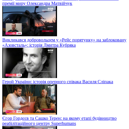
премії миру Олександра Матвійчук
Викликався добровольцем у «Рейс порятунку» на заблоковану
«Азовсталь»: історія Дмитра Кубряка
Герой України: історія оперного співака Василя Сліпака
Єгор Гордєєв та Сашко Терен: на якому етапі будівництво
реабілітаційного центру Superhumans