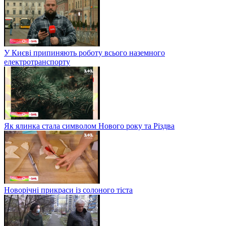
У Києві припиняють роботу всього наземного
електротранспорту
Як ялинка стала символом Нового року та Різдва
Новорічні прикраси із солоного тіста