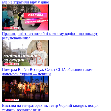
але не втратили віру у диво
Правила, які зараз потрібні кожному водію – що показує
регулювальник?
Померла Вівʼєн Вествуд, Сенат США збільшив пакет
допомоги Україні — новини
Вистава на генераторах: як театр Чорний квадрат, попри
темряву, розважає киян