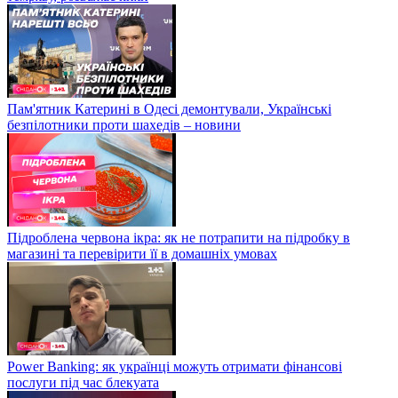
Пам'ятник Катерині в Одесі демонтували, Українські
безпілотники проти шахедів – новини
Підроблена червона ікра: як не потрапити на підробку в
магазині та перевірити її в домашніх умовах
Power Banking: як українці можуть отримати фінансові
послуги під час блекуата