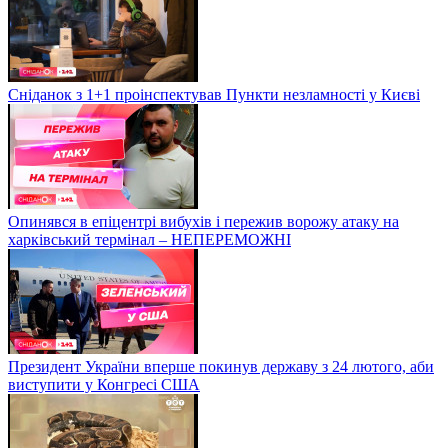
Сніданок з 1+1 проінспектував Пункти незламності у Києві
Опинявся в епіцентрі вибухів і пережив ворожу атаку на
харківський термінал – НЕПЕРЕМОЖНІ
Президент України вперше покинув державу з 24 лютого, аби
виступити у Конгресі США