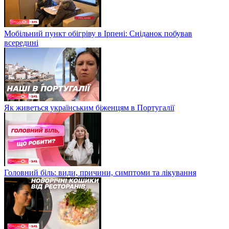
Мобільний пункт обігріву в Ірпені: Сніданок побував
всередині
Як живеться українським біженцям в Португалії
Головний біль: види, причини, симптоми та лікування