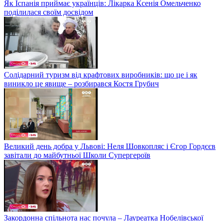
Як Іспанія приймає українців: Лікарка Ксенія Омельченко
поділилася своїм досвідом
Солідарний туризм від крафтових виробників: що це і як
виникло це явище – розбирався Костя Грубич
Великий день добра у Львові: Неля Шовкопляс і Єгор Гордєєв
завітали до майбутньої Школи Супергероїв
Закордонна спільнота нас почула – Лауреатка Нобелівської