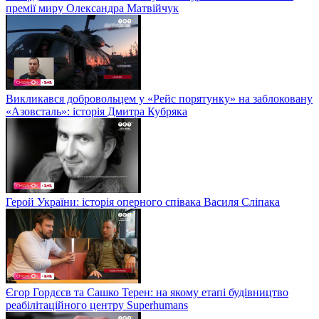
премії миру Олександра Матвійчук
Викликався добровольцем у «Рейс порятунку» на заблоковану
«Азовсталь»: історія Дмитра Кубряка
Герой України: історія оперного співака Василя Сліпака
Єгор Гордєєв та Сашко Терен: на якому етапі будівництво
реабілітаційного центру Superhumans