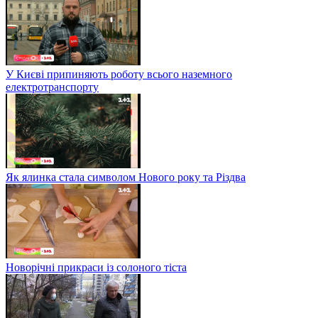
У Києві припиняють роботу всього наземного
електротранспорту
Як ялинка стала символом Нового року та Різдва
Новорічні прикраси із солоного тіста