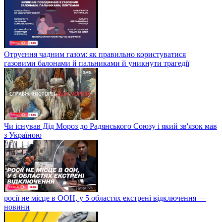
Отруєння чадним газом: як правильно користуватися
газовими балонами й пальниками й уникнути трагедії
Чи існував Дід Мороз до Радянського Союзу і який зв'язок мав
з Україною
росії не місце в ООН, у 5 областях екстрені відключення —
новини