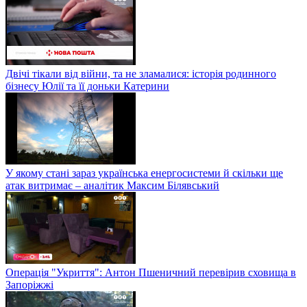
Двічі тікали від війни, та не зламалися: історія родинного
бізнесу Юлії та її доньки Катерини
У якому стані зараз українська енергосистеми й скільки ще
атак витримає – аналітик Максим Білявський
Операція "Укриття": Антон Пшеничний перевірив сховища в
Запоріжжі