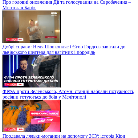
Про головні оновлення Дії та голосування на Євробачення –
Мстислав Банік
Добрі справи: Неля Шовкопляс і Єгор Гордєєв завітали до
львівського шелтера для вагітних і породіль
ФІФА проти Зеленського, Атомні станції набрали потужності,
росіяни готуються до боїв у Мелітополі
Продавала ляльки-мотанки на допомогу ЗСУ: історія Кіри