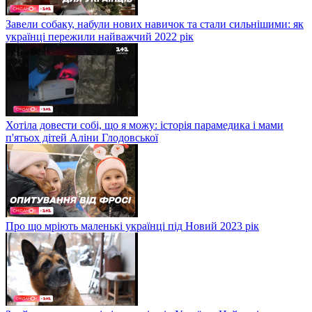
Завели собаку, набули нових навичок та стали сильнішими: як
українці пережили найважчий 2022 рік
Хотіла довести собі, що я можу: історія парамедика і мами
п'ятьох дітей Аліни Глодовської
Про що мріють маленькі українці під Новий 2023 рік