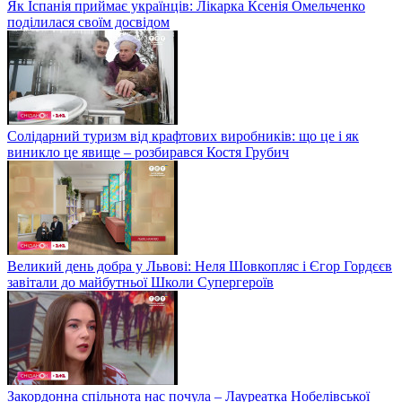
Як Іспанія приймає українців: Лікарка Ксенія Омельченко
поділилася своїм досвідом
Солідарний туризм від крафтових виробників: що це і як
виникло це явище – розбирався Костя Грубич
Великий день добра у Львові: Неля Шовкопляс і Єгор Гордєєв
завітали до майбутньої Школи Супергероїв
Закордонна спільнота нас почула – Лауреатка Нобелівської