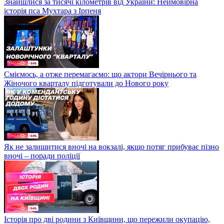
Знайшлися за тисячі кілометрів від України: Неймовірна
історія пса Мухтара з Ірпеня
Сміємось, а отже перемагаємо: що актори Вечірнього та
Жіночого кварталу підготували до Нового року
Як не залишитися вночі на вокзалі, якщо потяг прибуває пізно
вночі – поради поліції
Історія про дві родини з Київщини, що пережили окупацію,