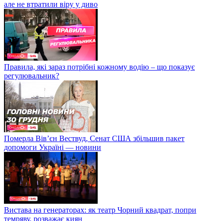
але не втратили віру у диво
Правила, які зараз потрібні кожному водію – що показує
регулювальник?
Померла Вівʼєн Вествуд, Сенат США збільшив пакет
допомоги Україні — новини
Вистава на генераторах: як театр Чорний квадрат, попри
темряву, розважає киян