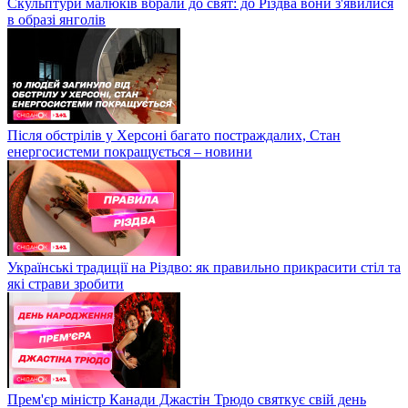
Скульптури малюків вбрали до свят: до Різдва вони з'явилися
в образі янголів
Після обстрілів у Херсоні багато постраждалих, Стан
енергосистеми покращується – новини
Українські традиції на Різдво: як правильно прикрасити стіл та
які страви зробити
Прем'єр міністр Канади Джастін Трюдо святкує свій день