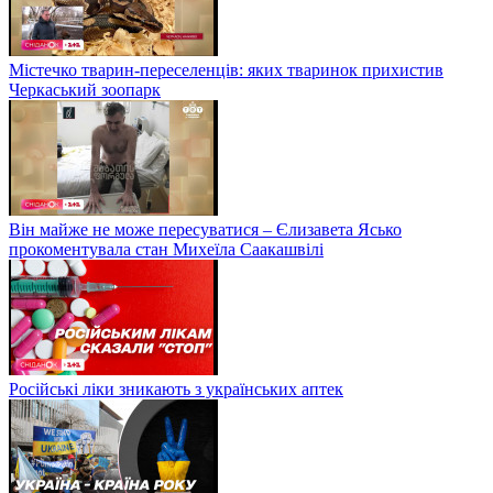
Містечко тварин-переселенців: яких тваринок прихистив
Черкаський зоопарк
Він майже не може пересуватися – Єлизавета Ясько
прокоментувала стан Михеїла Саакашвілі
Російські ліки зникають з українських аптек