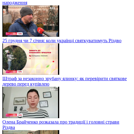
народження
25 грудня чи 7 січня: коли українці святкуватимуть Різдво
Штраф за незаконно зрубану ялинку: як перевірити святкове
дерево перед купівлею
Олена Брайченко розказала про традиції і головні страви
Різдва