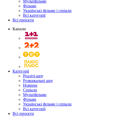
Мультфільми
Фільми
Українські фільми і серіали
Всі категорії
Всі проєкти
Канали
Категорії
Реаліті-шоу
Розважальні шоу
Новини
Серіали
Мультфільми
Фільми
Українські фільми і серіали
Всі категорії
Всі проєкти