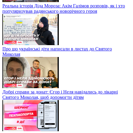
Реальна історія Діда Мороза: Акім Галімов розповів, як і хто
популяризував радянського новорічного героя
Про що українські діти написали в листах до Святого
Миколая
Добрі справи за донат: Єгор і Неля навідались до лікарні
Святого Миколая, щоб допомогти дітям