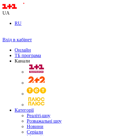
UA
RU
Вхід в кабінет
Онлайн
ТБ програма
Канали
Категорії
Реаліті-шоу
Розважальні шоу
Новини
Серіали