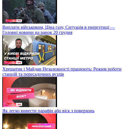
Виплати військовим, Ціна газу, Ситуація в енергетиці —
Головні новини на ранок 20 грудня
Хрещатик і Майдан Незалежності працюють: Режим роботи
станцій та пересадочних вузлів
Як легко вивести парафін або віск з поверхонь