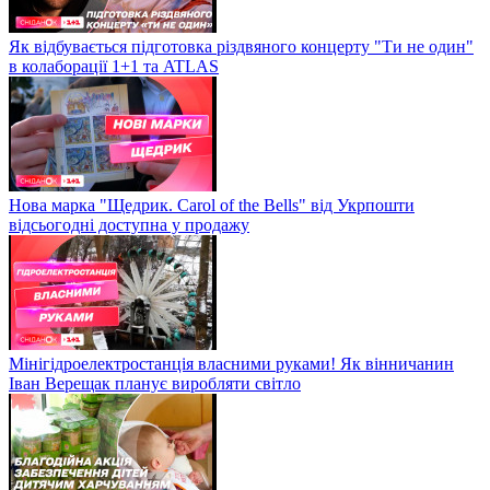
Як відбувається підготовка різдвяного концерту "Ти не один"
в колаборації 1+1 та ATLAS
Нова марка "Щедрик. Carol of the Bells" від Укрпошти
відсьогодні доступна у продажу
Мінігідроелектростанція власними руками! Як вінничанин
Іван Верещак планує виробляти світло