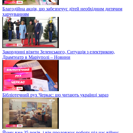
Благодійна акція, що забезпечує дітей необхідним дитячим
харчуванням
Закордонні візити Зеленського, Ситуація з електрикою,
Драмтеатр в Маріуполі – Новини
Бібліотечний рух Черкас: що читають українці зараз
Йому вже 35 років, і він продовжує роботу під час війни: