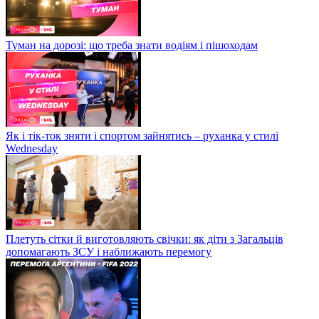
Туман на дорозі: що треба знати водіям і пішоходам
Як і тік-ток зняти і спортом зайнятись – руханка у стилі
Wednesday
Плетуть сітки й виготовляють свічки: як діти з Загальців
допомагають ЗСУ і наближають перемогу