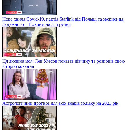
Нова хвиля Covid-19, партія Starlink від Польщі та звернення
Залужного – Новини на 31 грудня
Ця людина моя: Лев Улєсов показав дівчину та розповів свою
історію кохання
Астрологічний прогноз для всіх знаків зодіаку на 2023 рік