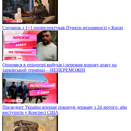
Сніданок з 1+1 проінспектував Пункти незламності у Києві
Опинявся в епіцентрі вибухів і пережив ворожу атаку на
харківський термінал – НЕПЕРЕМОЖНІ
Президент України вперше покинув державу з 24 лютого, аби
виступити у Конгресі США