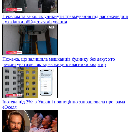
Перелом та забої: як уникнути травмування під час ожеледиці
і у скільки обійдеться лікування
Пожежа, що залишила мешканців будинку без даху: хто
ремонтуватиме і як зараз живуть власники квартир
Іпотека під 3%: в Україні повноцінно запрацювала програма
єОселя