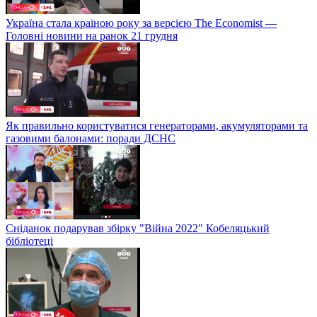
Україна стала країною року за версією The Economist —
Головні новини на ранок 21 грудня
Як правильно користуватися генераторами, акумуляторами та
газовими балонами: поради ДСНС
Сніданок подарував збірку "Війна 2022" Кобеляцький
бібліотеці