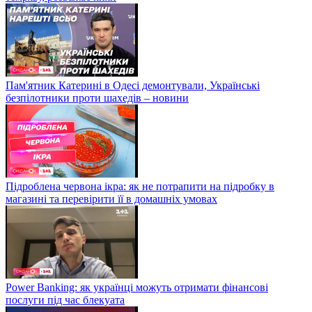
Пам'ятник Катерині в Одесі демонтували, Українські
безпілотники проти шахедів – новини
Підроблена червона ікра: як не потрапити на підробку в
магазині та перевірити її в домашніх умовах
Power Banking: як українці можуть отримати фінансові
послуги під час блекуата