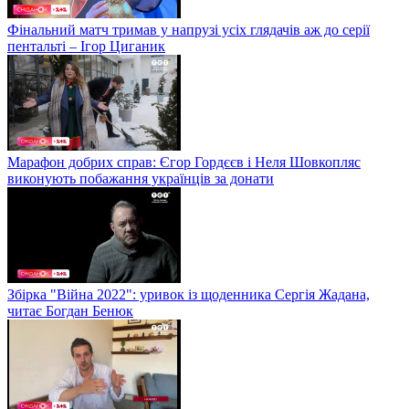
Фінальний матч тримав у напрузі усіх глядачів аж до серії
пентальті – Ігор Циганик
Марафон добрих справ: Єгор Гордєєв і Неля Шовкопляс
виконують побажання українців за донати
Збірка "Війна 2022": уривок із щоденника Сергія Жадана,
читає Богдан Бенюк