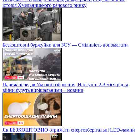
історія Хмельницького речового ринку
Безкоштовні буржуйки для ЗСУ — Сміливість допомагати
Париж передав Україні озброєння, Наступні 2-3 місяці для
війни будуть вирішальними – новини
Як БЕЗКОШТОВНО отримати енергозберігальні LED-лампи