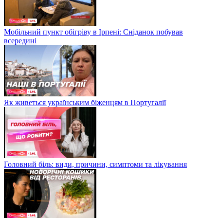
Мобільний пункт обігріву в Ірпені: Сніданок побував
всередині
Як живеться українським біженцям в Португалії
Головний біль: види, причини, симптоми та лікування