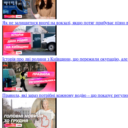
Як не залишитися вночі на вокзалі, якщо потяг прибуває пізно в
Історія про дві родини з Київщини, що пережили окупацію, але
Правила, які зараз потрібні кожному водію – що показує регул