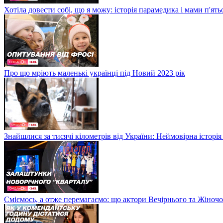
Хотіла довести собі, що я можу: історія парамедика і мами п'ят
Про що мріють маленькі українці під Новий 2023 рік
Знайшлися за тисячі кілометрів від України: Неймовірна історія
Сміємось, а отже перемагаємо: що актори Вечірнього та Жіночо