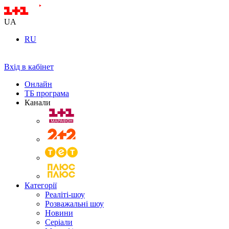
UA
RU
Вхід в кабінет
Онлайн
ТБ програма
Канали
Категорії
Реаліті-шоу
Розважальні шоу
Новини
Серіали