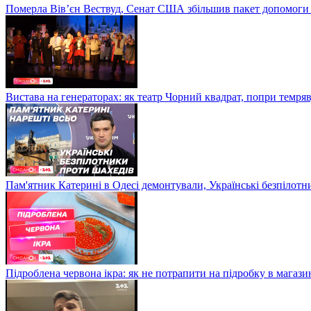
Померла Вівʼєн Вествуд, Сенат США збільшив пакет допомоги
Вистава на генераторах: як театр Чорний квадрат, попри темряв
Пам'ятник Катерині в Одесі демонтували, Українські безпілот
Підроблена червона ікра: як не потрапити на підробку в магазин