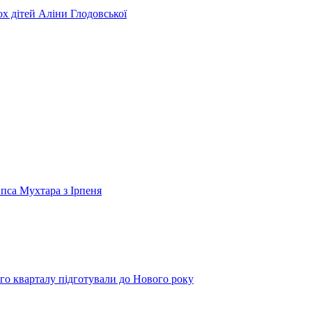
ьох дітей Аліни Глодовської
 пса Мухтара з Ірпеня
го кварталу підготували до Нового року