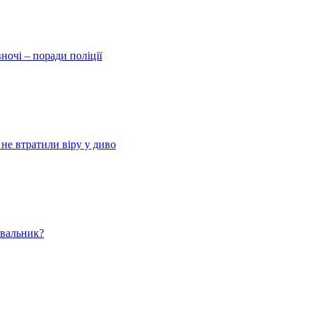
ночі – поради поліції
 не втратили віру у диво
ювальник?