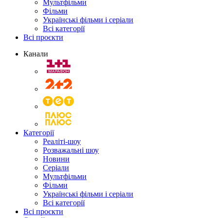
Мультфільми
Фільми
Українські фільми і серіали
Всі категорії
Всі проєкти
Канали
Категорії
Реаліті-шоу
Розважальні шоу
Новини
Серіали
Мультфільми
Фільми
Українські фільми і серіали
Всі категорії
Всі проєкти