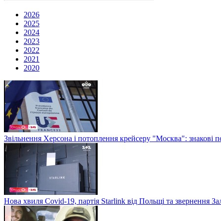
2026
2025
2024
2023
2022
2021
2020
Звільнення Херсона і потоплення крейсеру "Москва": знакові по
Нова хвиля Covid-19, партія Starlink від Польщі та звернення 