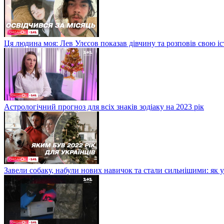
Ця людина моя: Лев Улєсов показав дівчину та розповів свою і
Астрологічний прогноз для всіх знаків зодіаку на 2023 рік
Завели собаку, набули нових навичок та стали сильнішими: як 