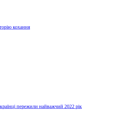
сторію кохання
українці пережили найважчий 2022 рік