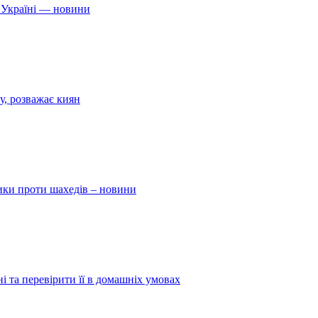
 Україні — новини
у, розважає киян
ники проти шахедів – новини
і та перевірити її в домашніх умовах