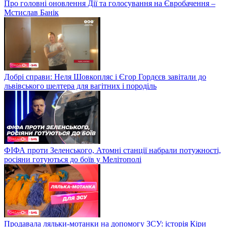
Про головні оновлення Дії та голосування на Євробачення –
Мстислав Банік
Добрі справи: Неля Шовкопляс і Єгор Гордєєв завітали до
львівського шелтера для вагітних і породіль
ФІФА проти Зеленського, Атомні станції набрали потужності,
росіяни готуються до боїв у Мелітополі
Продавала ляльки-мотанки на допомогу ЗСУ: історія Кіри