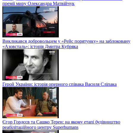
премії миру Олександра Матвійчук
Викликався добровольцем у «Рейс порятунку» на заблоковану
«Азовсталь»: історія Дмитра Кубряка
Герой України: історія оперного співака Василя Сліпака
Єгор Гордєєв та Сашко Терен: на якому етапі будівництво
реабілітаційного центру Superhumans