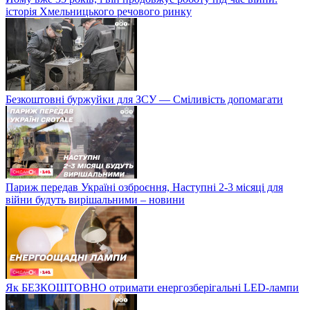
історія Хмельницького речового ринку
Безкоштовні буржуйки для ЗСУ — Сміливість допомагати
Париж передав Україні озброєння, Наступні 2-3 місяці для
війни будуть вирішальними – новини
Як БЕЗКОШТОВНО отримати енергозберігальні LED-лампи