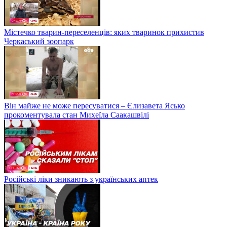
Містечко тварин-переселенців: яких тваринок прихистив
Черкаський зоопарк
Він майже не може пересуватися – Єлизавета Ясько
прокоментувала стан Михеїла Саакашвілі
Російські ліки зникають з українських аптек