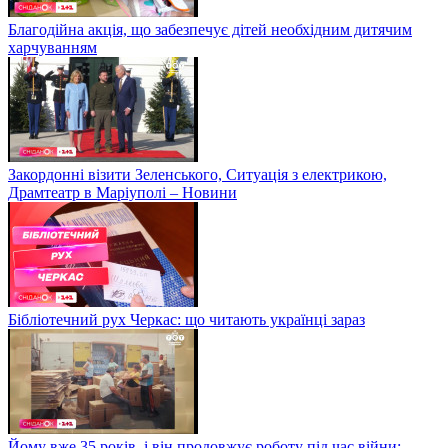
Благодійна акція, що забезпечує дітей необхідним дитячим
харчуванням
Закордонні візити Зеленського, Ситуація з електрикою,
Драмтеатр в Маріуполі – Новини
Бібліотечний рух Черкас: що читають українці зараз
Йому вже 35 років, і він продовжує роботу під час війни: