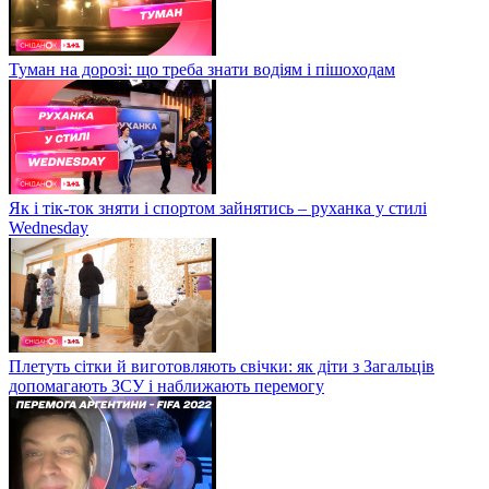
Туман на дорозі: що треба знати водіям і пішоходам
Як і тік-ток зняти і спортом зайнятись – руханка у стилі
Wednesday
Плетуть сітки й виготовляють свічки: як діти з Загальців
допомагають ЗСУ і наближають перемогу