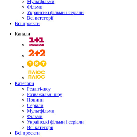
Мультфільми
Фільми
Українські фільми і серіали
Всі категорії
Всі проєкти
Канали
Категорії
Реаліті-шоу
Розважальні шоу
Новини
Серіали
Мультфільми
Фільми
Українські фільми і серіали
Всі категорії
Всі проєкти