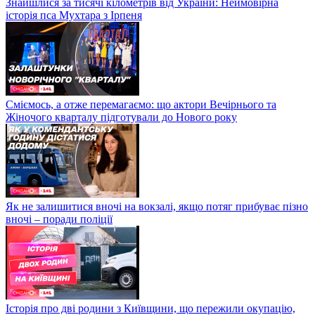
Знайшлися за тисячі кілометрів від України: Неймовірна
історія пса Мухтара з Ірпеня
Сміємось, а отже перемагаємо: що актори Вечірнього та
Жіночого кварталу підготували до Нового року
Як не залишитися вночі на вокзалі, якщо потяг прибуває пізно
вночі – поради поліції
Історія про дві родини з Київщини, що пережили окупацію,