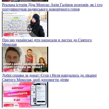
Реальна історія Діда Мороза: Акім Галімов розповів, як і хто
популяризував радянського новорічного героя
Про що українські діти написали в листах до Святого
Миколая
Добрі справи за донат: Єгор і Неля навідались до лікарні
Святого Миколая, щоб допомогти дітям