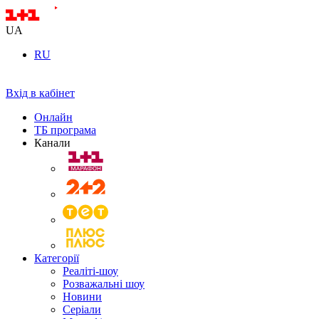
UA
RU
Вхід в кабінет
Онлайн
ТБ програма
Канали
Категорії
Реаліті-шоу
Розважальні шоу
Новини
Серіали