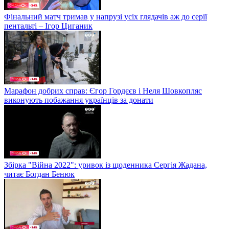
Фінальний матч тримав у напрузі усіх глядачів аж до серії
пентальті – Ігор Циганик
Марафон добрих справ: Єгор Гордєєв і Неля Шовкопляс
виконують побажання українців за донати
Збірка "Війна 2022": уривок із щоденника Сергія Жадана,
читає Богдан Бенюк