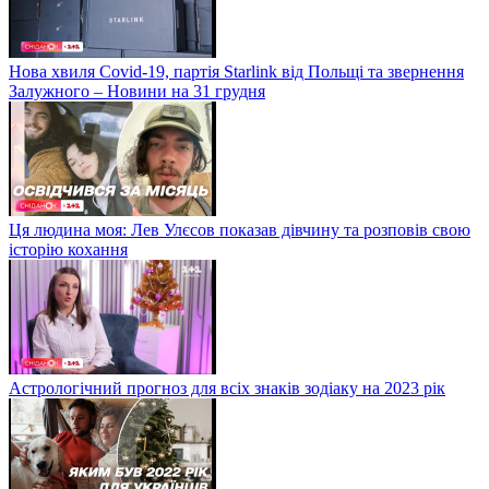
Нова хвиля Covid-19, партія Starlink від Польщі та звернення
Залужного – Новини на 31 грудня
Ця людина моя: Лев Улєсов показав дівчину та розповів свою
історію кохання
Астрологічний прогноз для всіх знаків зодіаку на 2023 рік