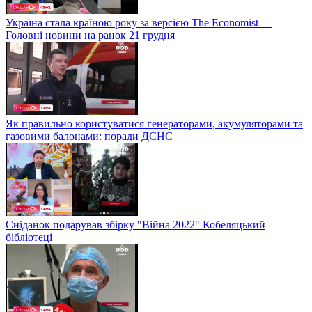
Україна стала країною року за версією The Economist —
Головні новини на ранок 21 грудня
Як правильно користуватися генераторами, акумуляторами та
газовими балонами: поради ДСНС
Сніданок подарував збірку "Війна 2022" Кобеляцький
бібліотеці