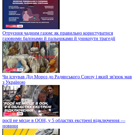
Отруєння чадним газом: як правильно користуватися
газовими балонами й пальниками й уникнути трагедії
Чи існував Дід Мороз до Радянського Союзу і який зв'язок мав
з Україною
росії не місце в ООН, у 5 областях екстрені відключення —
новини