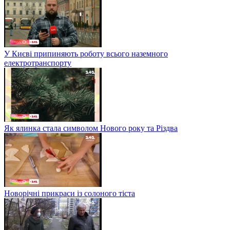
У Києві припиняють роботу всього наземного
електротранспорту
Як ялинка стала символом Нового року та Різдва
Новорічні прикраси із солоного тіста