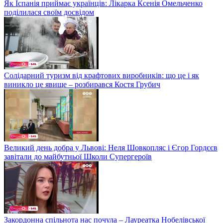
Як Іспанія приймає українців: Лікарка Ксенія Омельченко
поділилася своїм досвідом
Солідарний туризм від крафтових виробників: що це і як
виникло це явище – розбирався Костя Грубич
Великий день добра у Львові: Неля Шовкопляс і Єгор Гордєєв
завітали до майбутньої Школи Супергероїв
Закордонна спільнота нас почула – Лауреатка Нобелівської