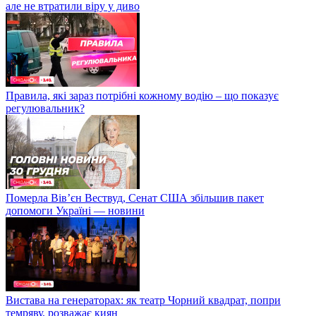
але не втратили віру у диво
Правила, які зараз потрібні кожному водію – що показує
регулювальник?
Померла Вівʼєн Вествуд, Сенат США збільшив пакет
допомоги Україні — новини
Вистава на генераторах: як театр Чорний квадрат, попри
темряву, розважає киян