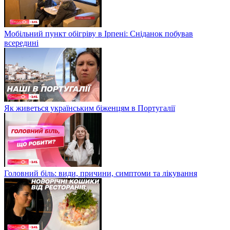
Мобільний пункт обігріву в Ірпені: Сніданок побував
всередині
Як живеться українським біженцям в Португалії
Головний біль: види, причини, симптоми та лікування