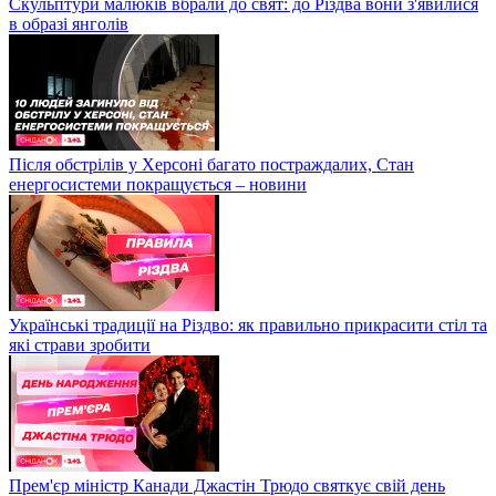
Скульптури малюків вбрали до свят: до Різдва вони з'явилися
в образі янголів
Після обстрілів у Херсоні багато постраждалих, Стан
енергосистеми покращується – новини
Українські традиції на Різдво: як правильно прикрасити стіл та
які страви зробити
Прем'єр міністр Канади Джастін Трюдо святкує свій день