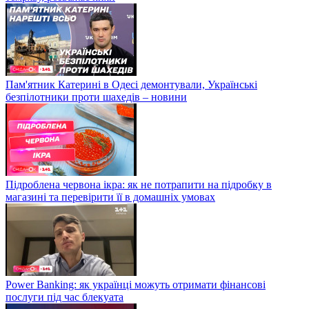
Пам'ятник Катерині в Одесі демонтували, Українські
безпілотники проти шахедів – новини
Підроблена червона ікра: як не потрапити на підробку в
магазині та перевірити її в домашніх умовах
Power Banking: як українці можуть отримати фінансові
послуги під час блекуата