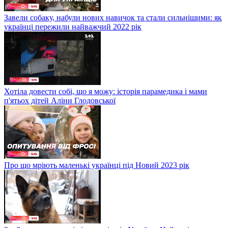
Завели собаку, набули нових навичок та стали сильнішими: як
українці пережили найважчий 2022 рік
Хотіла довести собі, що я можу: історія парамедика і мами
п'ятьох дітей Аліни Глодовської
Про що мріють маленькі українці під Новий 2023 рік