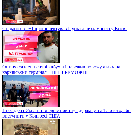
Сніданок з 1+1 проінспектував Пункти незламності у Києві
Опинявся в епіцентрі вибухів і пережив ворожу атаку на
харківський термінал – НЕПЕРЕМОЖНІ
Президент України вперше покинув державу з 24 лютого, аби
виступити у Конгресі США