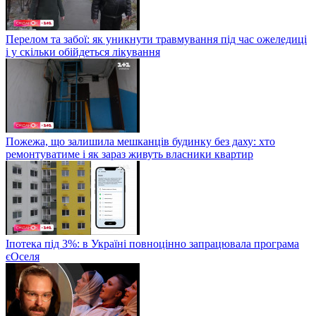
Перелом та забої: як уникнути травмування під час ожеледиці
і у скільки обійдеться лікування
Пожежа, що залишила мешканців будинку без даху: хто
ремонтуватиме і як зараз живуть власники квартир
Іпотека під 3%: в Україні повноцінно запрацювала програма
єОселя