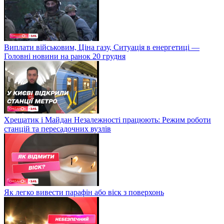
Виплати військовим, Ціна газу, Ситуація в енергетиці —
Головні новини на ранок 20 грудня
Хрещатик і Майдан Незалежності працюють: Режим роботи
станцій та пересадочних вузлів
Як легко вивести парафін або віск з поверхонь