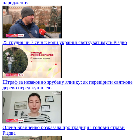
народження
25 грудня чи 7 січня: коли українці святкуватимуть Різдво
Штраф за незаконно зрубану ялинку: як перевірити святкове
дерево перед купівлею
Олена Брайченко розказала про традиції і головні страви
Різдва