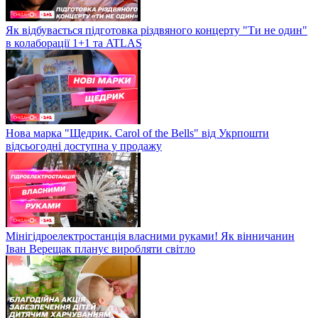
Як відбувається підготовка різдвяного концерту "Ти не один"
в колаборації 1+1 та ATLAS
Нова марка "Щедрик. Carol of the Bells" від Укрпошти
відсьогодні доступна у продажу
Мінігідроелектростанція власними руками! Як вінничанин
Іван Верещак планує виробляти світло