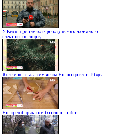
У Києві припиняють роботу всього наземного
електротранспорту
Як ялинка стала символом Нового року та Різдва
Новорічні прикраси із солоного тіста