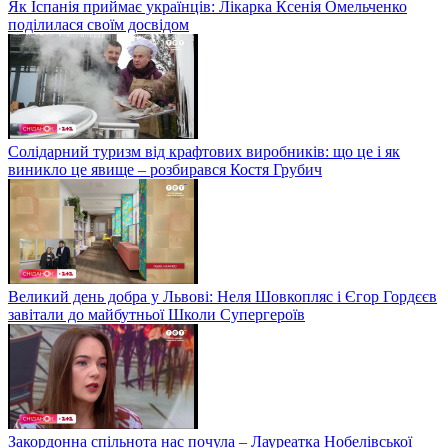
Як Іспанія приймає українців: Лікарка Ксенія Омельченко
поділилася своїм досвідом
Солідарний туризм від крафтових виробників: що це і як
виникло це явище – розбирався Костя Грубич
Великий день добра у Львові: Неля Шовкопляс і Єгор Гордєєв
завітали до майбутньої Школи Супергероїв
Закордонна спільнота нас почула – Лауреатка Нобелівської