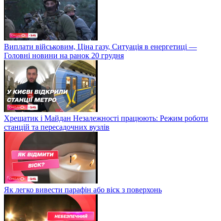
Виплати військовим, Ціна газу, Ситуація в енергетиці —
Головні новини на ранок 20 грудня
Хрещатик і Майдан Незалежності працюють: Режим роботи
станцій та пересадочних вузлів
Як легко вивести парафін або віск з поверхонь