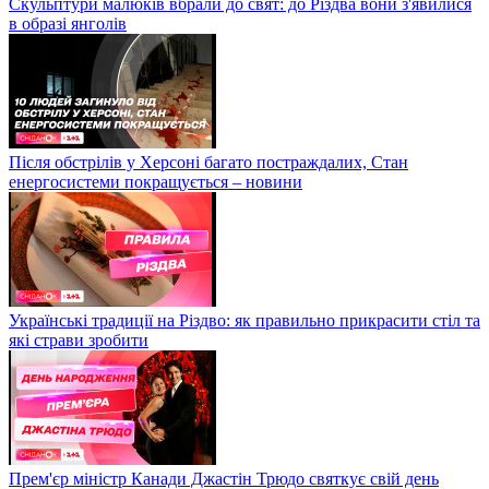
Скульптури малюків вбрали до свят: до Різдва вони з'явилися
в образі янголів
Після обстрілів у Херсоні багато постраждалих, Стан
енергосистеми покращується – новини
Українські традиції на Різдво: як правильно прикрасити стіл та
які страви зробити
Прем'єр міністр Канади Джастін Трюдо святкує свій день