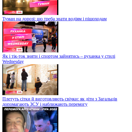
Туман на дорозі: що треба знати водіям і пішоходам
Як і тік-ток зняти і спортом зайнятись – руханка у стилі
Wednesday
Плетуть сітки й виготовляють свічки: як діти з Загальців
допомагають ЗСУ і наближають перемогу