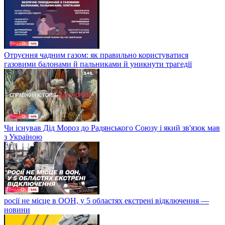
Отруєння чадним газом: як правильно користуватися
газовими балонами й пальниками й уникнути трагедії
Чи існував Дід Мороз до Радянського Союзу і який зв'язок мав
з Україною
росії не місце в ООН, у 5 областях екстрені відключення —
новини