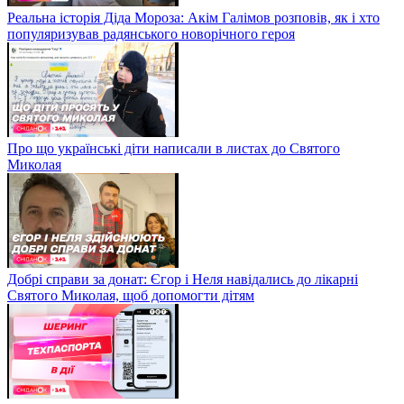
Реальна історія Діда Мороза: Акім Галімов розповів, як і хто
популяризував радянського новорічного героя
Про що українські діти написали в листах до Святого
Миколая
Добрі справи за донат: Єгор і Неля навідались до лікарні
Святого Миколая, щоб допомогти дітям