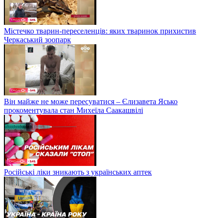
Містечко тварин-переселенців: яких тваринок прихистив
Черкаський зоопарк
Він майже не може пересуватися – Єлизавета Ясько
прокоментувала стан Михеїла Саакашвілі
Російські ліки зникають з українських аптек