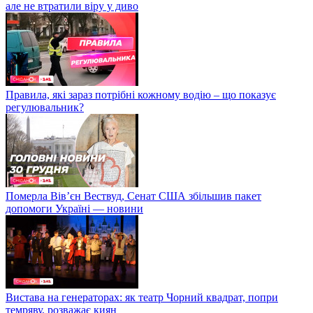
але не втратили віру у диво
Правила, які зараз потрібні кожному водію – що показує
регулювальник?
Померла Вівʼєн Вествуд, Сенат США збільшив пакет
допомоги Україні — новини
Вистава на генераторах: як театр Чорний квадрат, попри
темряву, розважає киян