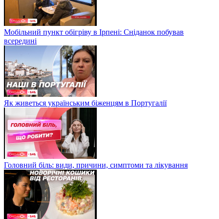
Мобільний пункт обігріву в Ірпені: Сніданок побував
всередині
Як живеться українським біженцям в Португалії
Головний біль: види, причини, симптоми та лікування