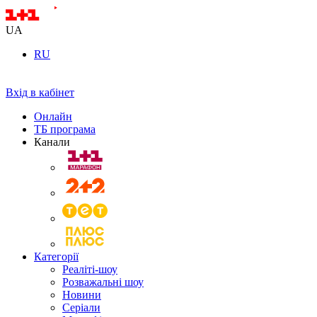
UA
RU
Вхід в кабінет
Онлайн
ТБ програма
Канали
Категорії
Реаліті-шоу
Розважальні шоу
Новини
Серіали