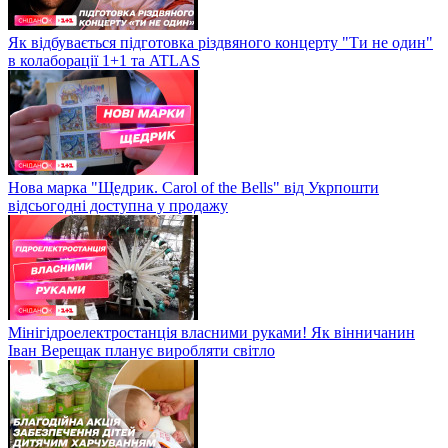
Як відбувається підготовка різдвяного концерту "Ти не один"
в колаборації 1+1 та ATLAS
Нова марка "Щедрик. Carol of the Bells" від Укрпошти
відсьогодні доступна у продажу
Мінігідроелектростанція власними руками! Як вінничанин
Іван Верещак планує виробляти світло