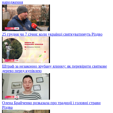
народження
25 грудня чи 7 січня: коли українці святкуватимуть Різдво
Штраф за незаконно зрубану ялинку: як перевірити святкове
дерево перед купівлею
Олена Брайченко розказала про традиції і головні страви
Різдва