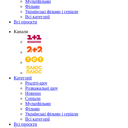
Мультфільми
Фільми
Українські фільми і серіали
Всі категорії
Всі проєкти
Канали
Категорії
Реаліті-шоу
Розважальні шоу
Новини
Серіали
Мультфільми
Фільми
Українські фільми і серіали
Всі категорії
Всі проєкти