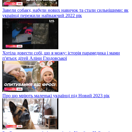
Завели собаку, набули нових навичок та стали сильнішими: як
українці пережили найважчий 2022 рік
Хотіла довести собі, що я можу: історія парамедика і мами
п'ятьох дітей Аліни Глодовської
Про що мріють маленькі українці під Новий 2023 рік