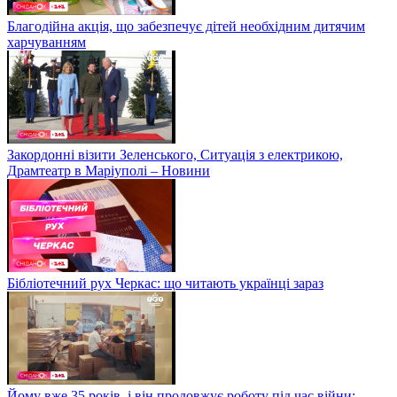
Благодійна акція, що забезпечує дітей необхідним дитячим
харчуванням
Закордонні візити Зеленського, Ситуація з електрикою,
Драмтеатр в Маріуполі – Новини
Бібліотечний рух Черкас: що читають українці зараз
Йому вже 35 років, і він продовжує роботу під час війни: