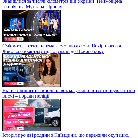
Знайшлися за тисячі кілометрів від України: Неймовірна
історія пса Мухтара з Ірпеня
Сміємось, а отже перемагаємо: що актори Вечірнього та
Жіночого кварталу підготували до Нового року
Як не залишитися вночі на вокзалі, якщо потяг прибуває пізно
вночі – поради поліції
Історія про дві родини з Київщини, що пережили окупацію,