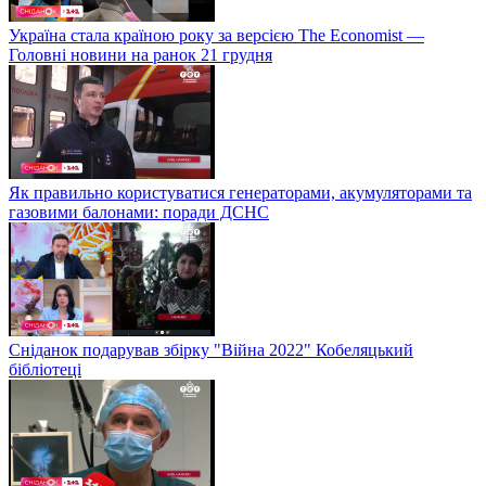
Україна стала країною року за версією The Economist —
Головні новини на ранок 21 грудня
Як правильно користуватися генераторами, акумуляторами та
газовими балонами: поради ДСНС
Сніданок подарував збірку "Війна 2022" Кобеляцький
бібліотеці