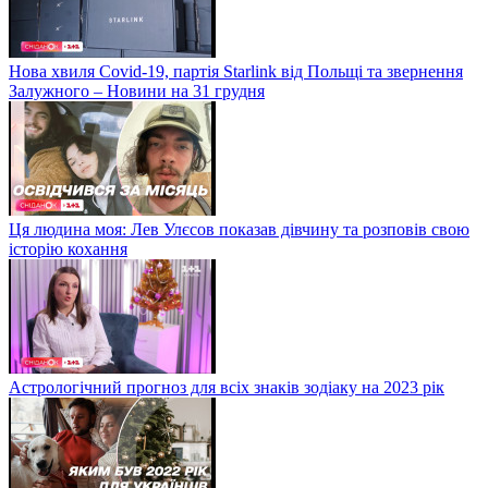
Нова хвиля Covid-19, партія Starlink від Польщі та звернення
Залужного – Новини на 31 грудня
Ця людина моя: Лев Улєсов показав дівчину та розповів свою
історію кохання
Астрологічний прогноз для всіх знаків зодіаку на 2023 рік