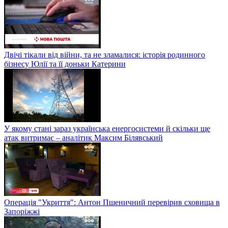
Двічі тікали від війни, та не зламалися: історія родинного
бізнесу Юлії та її доньки Катерини
У якому стані зараз українська енергосистеми й скільки ще
атак витримає – аналітик Максим Білявський
Операція "Укриття": Антон Пшеничний перевірив сховища в
Запоріжжі