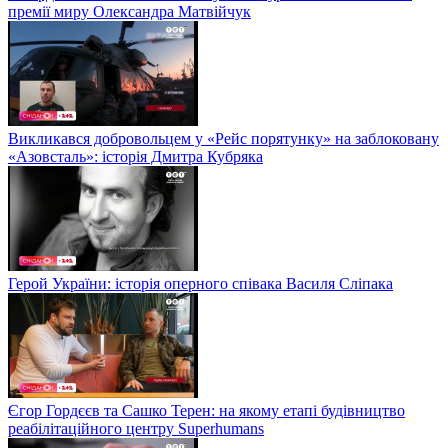
премії миру Олександра Матвійчук
Викликався добровольцем у «Рейс порятунку» на заблоковану
«Азовсталь»: історія Дмитра Кубряка
Герой України: історія оперного співака Василя Сліпака
Єгор Гордєєв та Сашко Терен: на якому етапі будівництво
реабілітаційного центру Superhumans