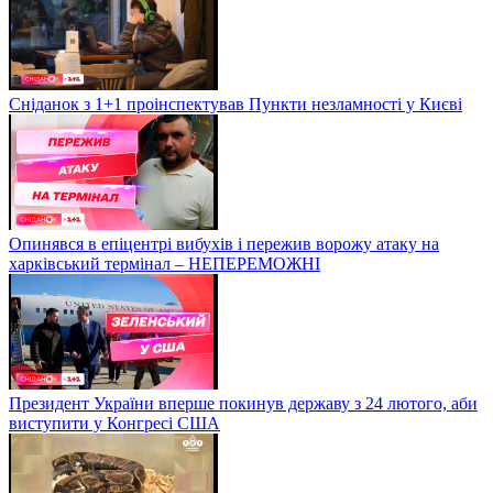
Сніданок з 1+1 проінспектував Пункти незламності у Києві
Опинявся в епіцентрі вибухів і пережив ворожу атаку на
харківський термінал – НЕПЕРЕМОЖНІ
Президент України вперше покинув державу з 24 лютого, аби
виступити у Конгресі США