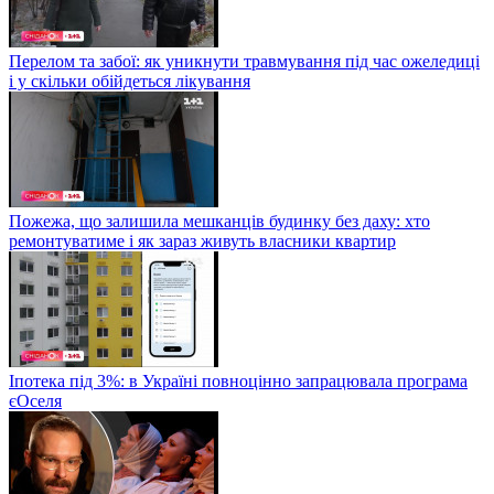
Перелом та забої: як уникнути травмування під час ожеледиці
і у скільки обійдеться лікування
Пожежа, що залишила мешканців будинку без даху: хто
ремонтуватиме і як зараз живуть власники квартир
Іпотека під 3%: в Україні повноцінно запрацювала програма
єОселя