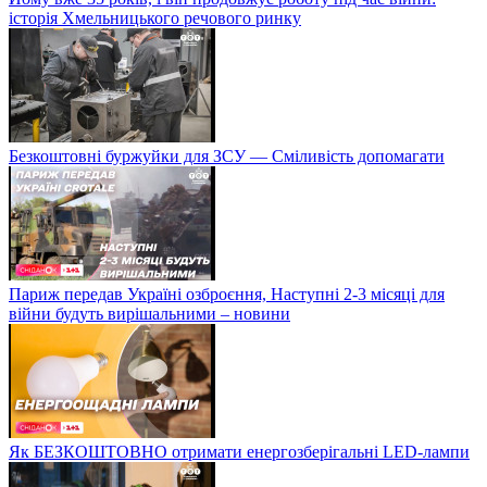
історія Хмельницького речового ринку
Безкоштовні буржуйки для ЗСУ — Сміливість допомагати
Париж передав Україні озброєння, Наступні 2-3 місяці для
війни будуть вирішальними – новини
Як БЕЗКОШТОВНО отримати енергозберігальні LED-лампи