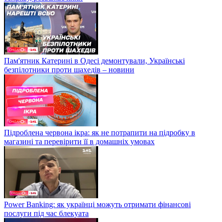
Пам'ятник Катерині в Одесі демонтували, Українські
безпілотники проти шахедів – новини
Підроблена червона ікра: як не потрапити на підробку в
магазині та перевірити її в домашніх умовах
Power Banking: як українці можуть отримати фінансові
послуги під час блекуата