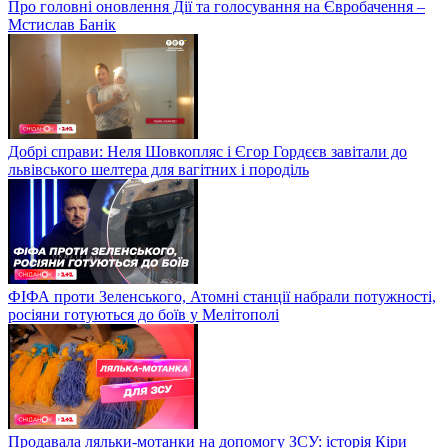
Про головні оновлення Дії та голосування на Євробачення –
Мстислав Банік
Добрі справи: Неля Шовкопляс і Єгор Гордєєв завітали до
львівського шелтера для вагітних і породіль
ФІФА проти Зеленського, Атомні станції набрали потужності,
росіяни готуються до боїв у Мелітополі
Продавала ляльки-мотанки на допомогу ЗСУ: історія Кіри