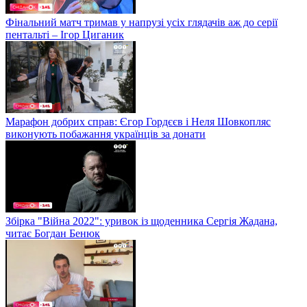
Фінальний матч тримав у напрузі усіх глядачів аж до серії
пентальті – Ігор Циганик
Марафон добрих справ: Єгор Гордєєв і Неля Шовкопляс
виконують побажання українців за донати
Збірка "Війна 2022": уривок із щоденника Сергія Жадана,
читає Богдан Бенюк