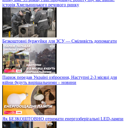
історія Хмельницького речового ринку
Безкоштовні буржуйки для ЗСУ — Сміливість допомагати
Париж передав Україні озброєння, Наступні 2-3 місяці для
війни будуть вирішальними – новини
Як БЕЗКОШТОВНО отримати енергозберігальні LED-лампи