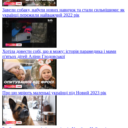
Завели собаку, набули нових навичок та стали сильнішими: як
українці пережили найважчий 2022 рік
Хотіла довести собі, що я можу: історія парамедика і мами
п'ятьох дітей Аліни Глодовської
Про що мріють маленькі українці під Новий 2023 рік