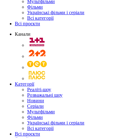
Мультфільми
Фільми
Українські фільми і серіали
Всі категорії
Всі проєкти
Канали
Категорії
Реаліті-шоу
Розважальні шоу
Новини
Серіали
Мультфільми
Фільми
Українські фільми і серіали
Всі категорії
Всі проєкти