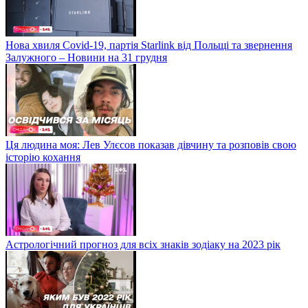
Нова хвиля Covid-19, партія Starlink від Польщі та звернення
Залужного – Новини на 31 грудня
Ця людина моя: Лев Улєсов показав дівчину та розповів свою
історію кохання
Астрологічний прогноз для всіх знаків зодіаку на 2023 рік