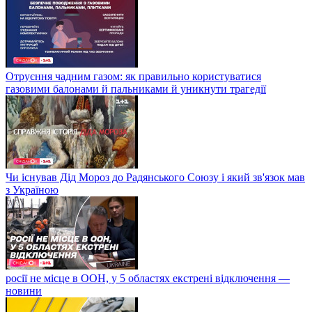
Отруєння чадним газом: як правильно користуватися
газовими балонами й пальниками й уникнути трагедії
Чи існував Дід Мороз до Радянського Союзу і який зв'язок мав
з Україною
росії не місце в ООН, у 5 областях екстрені відключення —
новини