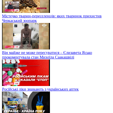
Містечко тварин-переселенців: яких тваринок прихистив
Черкаський зоопарк
Він майже не може пересуватися – Єлизавета Ясько
прокоментувала стан Михеїла Саакашвілі
Російські ліки зникають з українських аптек