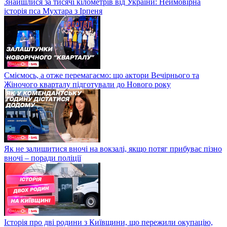
Знайшлися за тисячі кілометрів від України: Неймовірна
історія пса Мухтара з Ірпеня
Сміємось, а отже перемагаємо: що актори Вечірнього та
Жіночого кварталу підготували до Нового року
Як не залишитися вночі на вокзалі, якщо потяг прибуває пізно
вночі – поради поліції
Історія про дві родини з Київщини, що пережили окупацію,