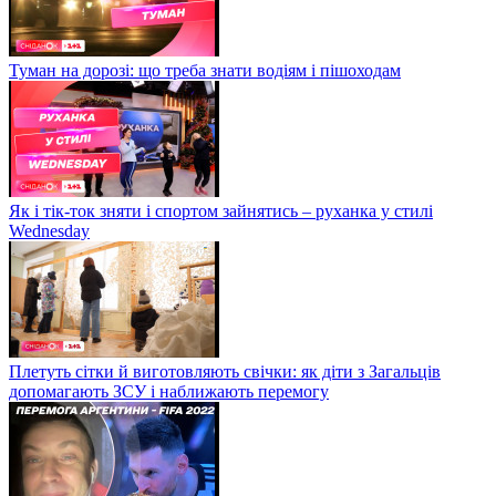
Туман на дорозі: що треба знати водіям і пішоходам
Як і тік-ток зняти і спортом зайнятись – руханка у стилі
Wednesday
Плетуть сітки й виготовляють свічки: як діти з Загальців
допомагають ЗСУ і наближають перемогу