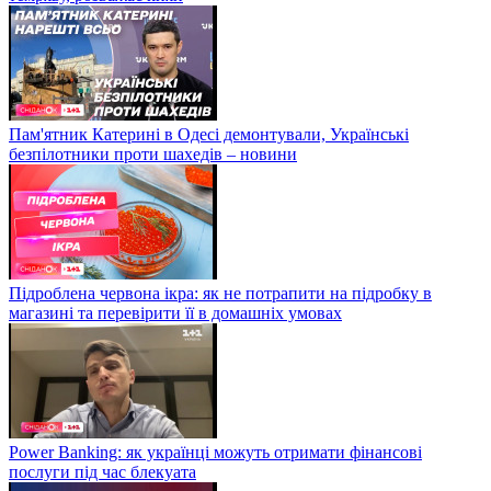
Пам'ятник Катерині в Одесі демонтували, Українські
безпілотники проти шахедів – новини
Підроблена червона ікра: як не потрапити на підробку в
магазині та перевірити її в домашніх умовах
Power Banking: як українці можуть отримати фінансові
послуги під час блекуата