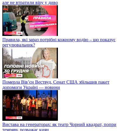
але не втратили віру у диво
Правила, які зараз потрібні кожному водію – що показує
регулювальник?
Померла Вівʼєн Вествуд, Сенат США збільшив пакет
допомоги Україні — новини
Вистава на генераторах: як театр Чорний квадрат, попри
темряву, розважає киян