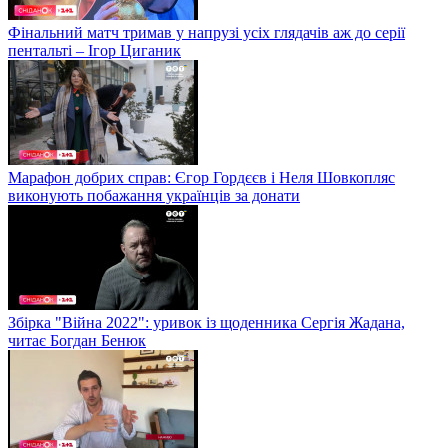
Фінальний матч тримав у напрузі усіх глядачів аж до серії
пентальті – Ігор Циганик
Марафон добрих справ: Єгор Гордєєв і Неля Шовкопляс
виконують побажання українців за донати
Збірка "Війна 2022": уривок із щоденника Сергія Жадана,
читає Богдан Бенюк