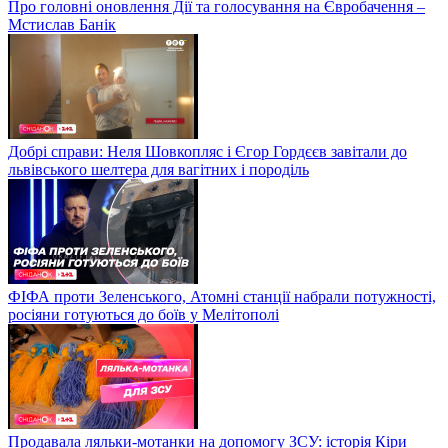
Про головні оновлення Дії та голосування на Євробачення –
Мстислав Банік
Добрі справи: Неля Шовкопляс і Єгор Гордєєв завітали до
львівського шелтера для вагітних і породіль
ФІФА проти Зеленського, Атомні станції набрали потужності,
росіяни готуються до боїв у Мелітополі
Продавала ляльки-мотанки на допомогу ЗСУ: історія Кіри