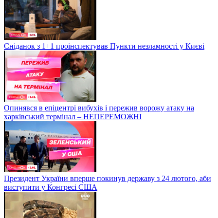
Сніданок з 1+1 проінспектував Пункти незламності у Києві
Опинявся в епіцентрі вибухів і пережив ворожу атаку на
харківський термінал – НЕПЕРЕМОЖНІ
Президент України вперше покинув державу з 24 лютого, аби
виступити у Конгресі США