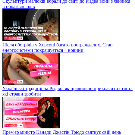
Скульптури малюків вбрали до свят: до Різдва вони з'явилися
в образі янголів
Після обстрілів у Херсоні багато постраждалих, Стан
енергосистеми покращується – новини
Українські традиції на Різдво: як правильно прикрасити стіл та
які страви зробити
Прем'єр міністр Канади Джастін Трюдо святкує свій день