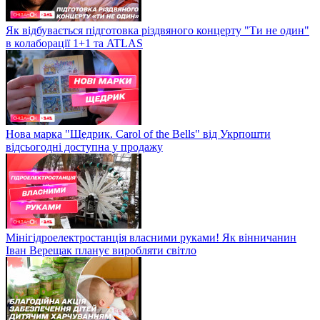
Як відбувається підготовка різдвяного концерту "Ти не один"
в колаборації 1+1 та ATLAS
Нова марка "Щедрик. Carol of the Bells" від Укрпошти
відсьогодні доступна у продажу
Мінігідроелектростанція власними руками! Як вінничанин
Іван Верещак планує виробляти світло