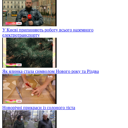
У Києві припиняють роботу всього наземного
електротранспорту
Як ялинка стала символом Нового року та Різдва
Новорічні прикраси із солоного тіста