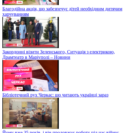
Благодійна акція, що забезпечує дітей необхідним дитячим
харчуванням
Закордонні візити Зеленського, Ситуація з електрикою,
Драмтеатр в Маріуполі – Новини
Бібліотечний рух Черкас: що читають українці зараз
Йому вже 35 років, і він продовжує роботу під час війни: