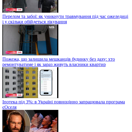
Перелом та забої: як уникнути травмування під час ожеледиці
і у скільки обійдеться лікування
Пожежа, що залишила мешканців будинку без даху: хто
ремонтуватиме і як зараз живуть власники квартир
Іпотека під 3%: в Україні повноцінно запрацювала програма
єОселя