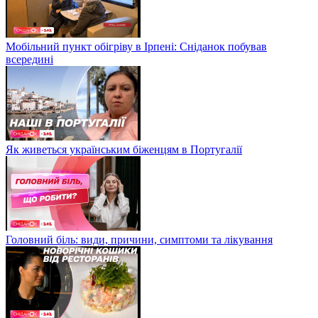
Мобільний пункт обігріву в Ірпені: Сніданок побував
всередині
Як живеться українським біженцям в Португалії
Головний біль: види, причини, симптоми та лікування