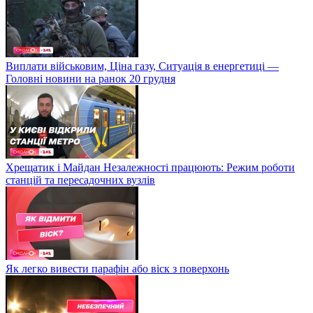
Виплати військовим, Ціна газу, Ситуація в енергетиці —
Головні новини на ранок 20 грудня
Хрещатик і Майдан Незалежності працюють: Режим роботи
станцій та пересадочних вузлів
Як легко вивести парафін або віск з поверхонь