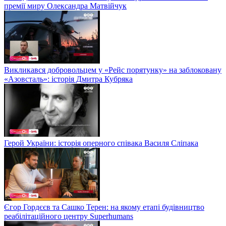
премії миру Олександра Матвійчук
Викликався добровольцем у «Рейс порятунку» на заблоковану
«Азовсталь»: історія Дмитра Кубряка
Герой України: історія оперного співака Василя Сліпака
Єгор Гордєєв та Сашко Терен: на якому етапі будівництво
реабілітаційного центру Superhumans