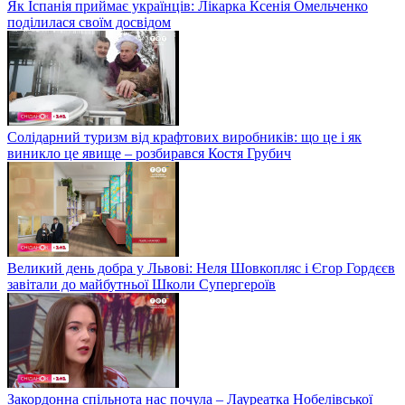
Як Іспанія приймає українців: Лікарка Ксенія Омельченко
поділилася своїм досвідом
Солідарний туризм від крафтових виробників: що це і як
виникло це явище – розбирався Костя Грубич
Великий день добра у Львові: Неля Шовкопляс і Єгор Гордєєв
завітали до майбутньої Школи Супергероїв
Закордонна спільнота нас почула – Лауреатка Нобелівської