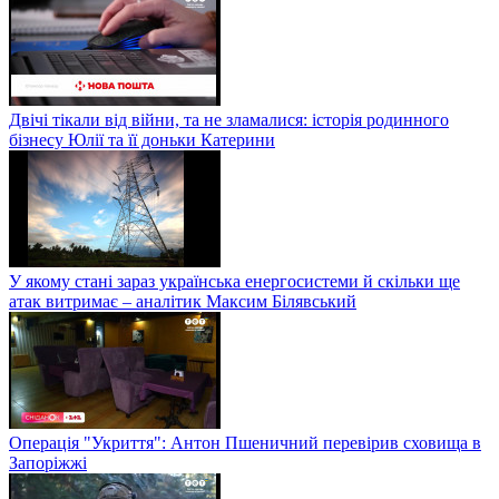
Двічі тікали від війни, та не зламалися: історія родинного
бізнесу Юлії та її доньки Катерини
У якому стані зараз українська енергосистеми й скільки ще
атак витримає – аналітик Максим Білявський
Операція "Укриття": Антон Пшеничний перевірив сховища в
Запоріжжі