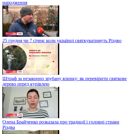
народження
25 грудня чи 7 січня: коли українці святкуватимуть Різдво
Штраф за незаконно зрубану ялинку: як перевірити святкове
дерево перед купівлею
Олена Брайченко розказала про традиції і головні страви
Різдва