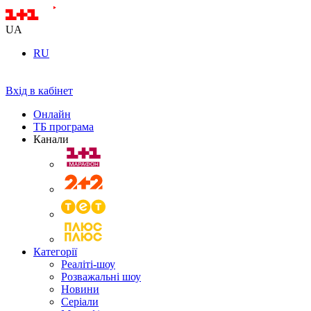
UA
RU
Вхід в кабінет
Онлайн
ТБ програма
Канали
Категорії
Реаліті-шоу
Розважальні шоу
Новини
Серіали