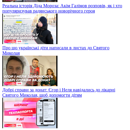
Реальна історія Діда Мороза: Акім Галімов розповів, як і хто
популяризував радянського новорічного героя
Про що українські діти написали в листах до Святого
Миколая
Добрі справи за донат: Єгор і Неля навідались до лікарні
Святого Миколая, щоб допомогти дітям