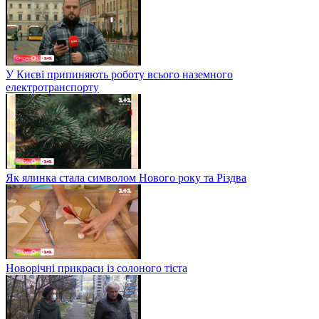
У Києві припиняють роботу всього наземного
електротранспорту
Як ялинка стала символом Нового року та Різдва
Новорічні прикраси із солоного тіста