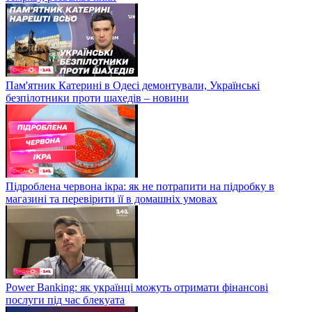
Пам'ятник Катерині в Одесі демонтували, Українські
безпілотники проти шахедів – новини
Підроблена червона ікра: як не потрапити на підробку в
магазині та перевірити її в домашніх умовах
Power Banking: як українці можуть отримати фінансові
послуги під час блекуата