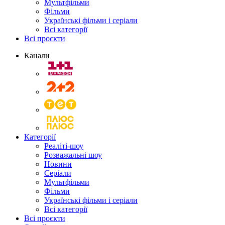
Мультфільми
Фільми
Українські фільми і серіали
Всі категорії
Всі проєкти
Канали
Категорії
Реаліті-шоу
Розважальні шоу
Новини
Серіали
Мультфільми
Фільми
Українські фільми і серіали
Всі категорії
Всі проєкти