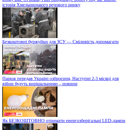
історія Хмельницького речового ринку
Безкоштовні буржуйки для ЗСУ — Сміливість допомагати
Париж передав Україні озброєння, Наступні 2-3 місяці для
війни будуть вирішальними – новини
Як БЕЗКОШТОВНО отримати енергозберігальні LED-лампи