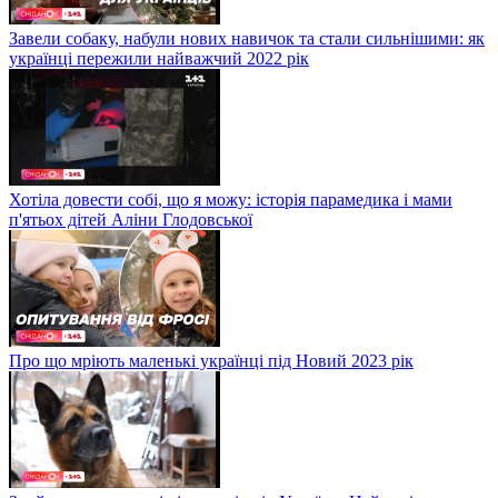
Завели собаку, набули нових навичок та стали сильнішими: як
українці пережили найважчий 2022 рік
Хотіла довести собі, що я можу: історія парамедика і мами
п'ятьох дітей Аліни Глодовської
Про що мріють маленькі українці під Новий 2023 рік