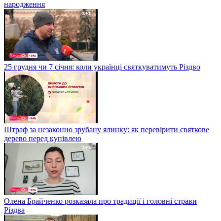
народження
25 грудня чи 7 січня: коли українці святкуватимуть Різдво
Штраф за незаконно зрубану ялинку: як перевірити святкове
дерево перед купівлею
Олена Брайченко розказала про традиції і головні страви
Різдва