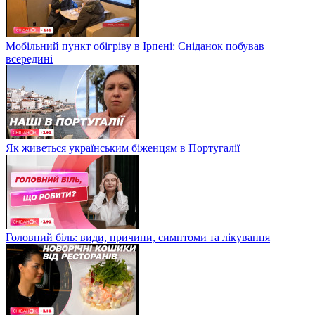
Мобільний пункт обігріву в Ірпені: Сніданок побував
всередині
Як живеться українським біженцям в Португалії
Головний біль: види, причини, симптоми та лікування