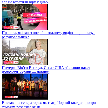
але не втратили віру у диво
Правила, які зараз потрібні кожному водію – що показує
регулювальник?
Померла Вівʼєн Вествуд, Сенат США збільшив пакет
допомоги Україні — новини
Вистава на генераторах: як театр Чорний квадрат, попри
темряву, розважає киян