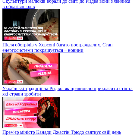
Скульптури малюків вбрали до свят: до Різдва вони з'явилися
в образі янголів
Після обстрілів у Херсоні багато постраждалих, Стан
енергосистеми покращується – новини
Українські традиції на Різдво: як правильно прикрасити стіл та
які страви зробити
Прем'єр міністр Канади Джастін Трюдо святкує свій день