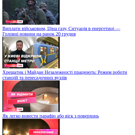
Виплати військовим, Ціна газу, Ситуація в енергетиці —
Головні новини на ранок 20 грудня
Хрещатик і Майдан Незалежності працюють: Режим роботи
станцій та пересадочних вузлів
Як легко вивести парафін або віск з поверхонь