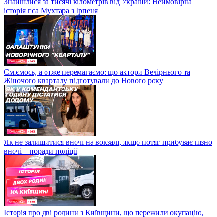
Знайшлися за тисячі кілометрів від України: Неймовірна
історія пса Мухтара з Ірпеня
Сміємось, а отже перемагаємо: що актори Вечірнього та
Жіночого кварталу підготували до Нового року
Як не залишитися вночі на вокзалі, якщо потяг прибуває пізно
вночі – поради поліції
Історія про дві родини з Київщини, що пережили окупацію,