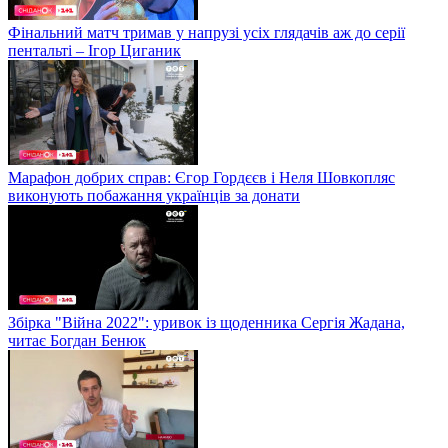
Фінальний матч тримав у напрузі усіх глядачів аж до серії
пентальті – Ігор Циганик
Марафон добрих справ: Єгор Гордєєв і Неля Шовкопляс
виконують побажання українців за донати
Збірка "Війна 2022": уривок із щоденника Сергія Жадана,
читає Богдан Бенюк