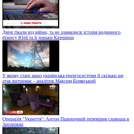
Двічі тікали від війни, та не зламалися: історія родинного
бізнесу Юлії та її доньки Катерини
У якому стані зараз українська енергосистеми й скільки ще
атак витримає – аналітик Максим Білявський
Операція "Укриття": Антон Пшеничний перевірив сховища в
Запоріжжі