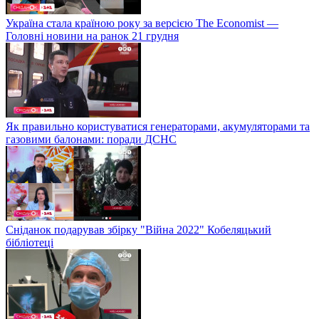
Україна стала країною року за версією The Economist —
Головні новини на ранок 21 грудня
Як правильно користуватися генераторами, акумуляторами та
газовими балонами: поради ДСНС
Сніданок подарував збірку "Війна 2022" Кобеляцький
бібліотеці