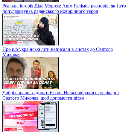
Реальна історія Діда Мороза: Акім Галімов розповів, як і хто
популяризував радянського новорічного героя
Про що українські діти написали в листах до Святого
Миколая
Добрі справи за донат: Єгор і Неля навідались до лікарні
Святого Миколая, щоб допомогти дітям