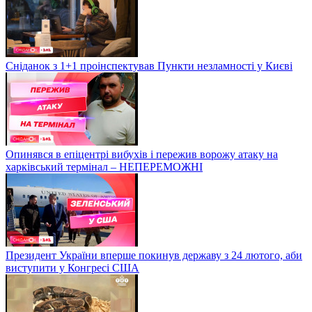
Сніданок з 1+1 проінспектував Пункти незламності у Києві
Опинявся в епіцентрі вибухів і пережив ворожу атаку на
харківський термінал – НЕПЕРЕМОЖНІ
Президент України вперше покинув державу з 24 лютого, аби
виступити у Конгресі США