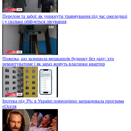
Перелом та забої: як уникнути травмування під час ожеледиці
і у скільки обійдеться лікування
Пожежа, що залишила мешканців будинку без даху: хто
ремонтуватиме і як зараз живуть власники квартир
Іпотека під 3%: в Україні повноцінно запрацювала програма
єОселя