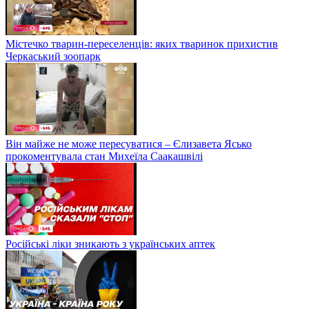
Містечко тварин-переселенців: яких тваринок прихистив
Черкаський зоопарк
Він майже не може пересуватися – Єлизавета Ясько
прокоментувала стан Михеїла Саакашвілі
Російські ліки зникають з українських аптек