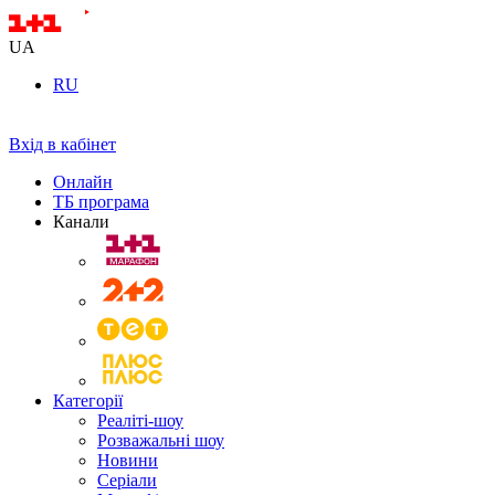
UA
RU
Вхід в кабінет
Онлайн
ТБ програма
Канали
Категорії
Реаліті-шоу
Розважальні шоу
Новини
Серіали