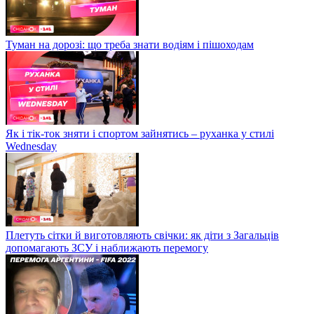
Туман на дорозі: що треба знати водіям і пішоходам
Як і тік-ток зняти і спортом зайнятись – руханка у стилі
Wednesday
Плетуть сітки й виготовляють свічки: як діти з Загальців
допомагають ЗСУ і наближають перемогу