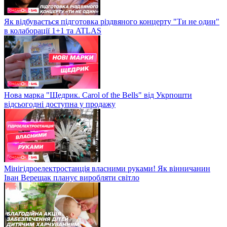
Як відбувається підготовка різдвяного концерту "Ти не один"
в колаборації 1+1 та ATLAS
Нова марка "Щедрик. Carol of the Bells" від Укрпошти
відсьогодні доступна у продажу
Мінігідроелектростанція власними руками! Як вінничанин
Іван Верещак планує виробляти світло