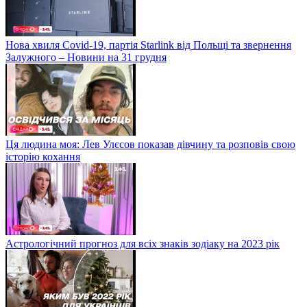
Нова хвиля Covid-19, партія Starlink від Польщі та звернення
Залужного – Новини на 31 грудня
Ця людина моя: Лев Улєсов показав дівчину та розповів свою
історію кохання
Астрологічний прогноз для всіх знаків зодіаку на 2023 рік