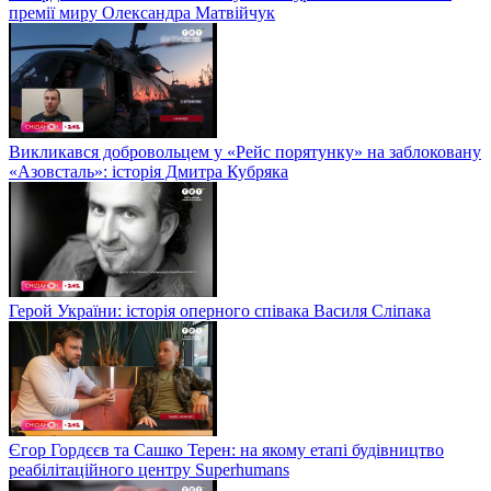
премії миру Олександра Матвійчук
Викликався добровольцем у «Рейс порятунку» на заблоковану
«Азовсталь»: історія Дмитра Кубряка
Герой України: історія оперного співака Василя Сліпака
Єгор Гордєєв та Сашко Терен: на якому етапі будівництво
реабілітаційного центру Superhumans