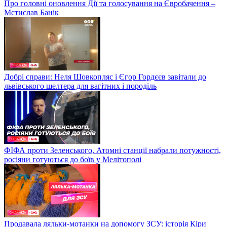
Про головні оновлення Дії та голосування на Євробачення –
Мстислав Банік
Добрі справи: Неля Шовкопляс і Єгор Гордєєв завітали до
львівського шелтера для вагітних і породіль
ФІФА проти Зеленського, Атомні станції набрали потужності,
росіяни готуються до боїв у Мелітополі
Продавала ляльки-мотанки на допомогу ЗСУ: історія Кіри