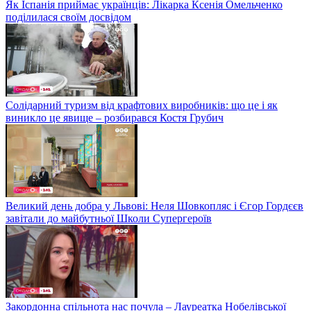
Як Іспанія приймає українців: Лікарка Ксенія Омельченко
поділилася своїм досвідом
Солідарний туризм від крафтових виробників: що це і як
виникло це явище – розбирався Костя Грубич
Великий день добра у Львові: Неля Шовкопляс і Єгор Гордєєв
завітали до майбутньої Школи Супергероїв
Закордонна спільнота нас почула – Лауреатка Нобелівської