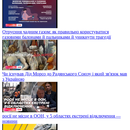
Отруєння чадним газом: як правильно користуватися
газовими балонами й пальниками й уникнути трагедії
Чи існував Дід Мороз до Радянського Союзу і який зв'язок мав
з Україною
росії не місце в ООН, у 5 областях екстрені відключення —
новини