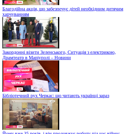
Благодійна акція, що забезпечує дітей необхідним дитячим
харчуванням
Закордонні візити Зеленського, Ситуація з електрикою,
Драмтеатр в Маріуполі – Новини
Бібліотечний рух Черкас: що читають українці зараз
Йому вже 35 років, і він продовжує роботу під час війни: