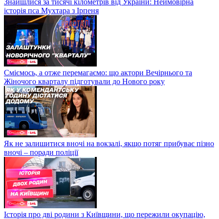
Знайшлися за тисячі кілометрів від України: Неймовірна
історія пса Мухтара з Ірпеня
Сміємось, а отже перемагаємо: що актори Вечірнього та
Жіночого кварталу підготували до Нового року
Як не залишитися вночі на вокзалі, якщо потяг прибуває пізно
вночі – поради поліції
Історія про дві родини з Київщини, що пережили окупацію,