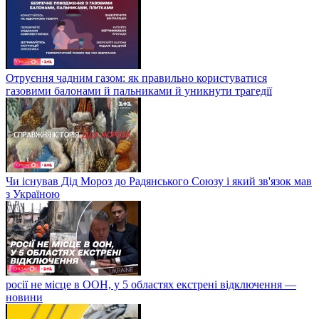
Отруєння чадним газом: як правильно користуватися
газовими балонами й пальниками й уникнути трагедії
Чи існував Дід Мороз до Радянського Союзу і який зв'язок мав
з Україною
росії не місце в ООН, у 5 областях екстрені відключення —
новини