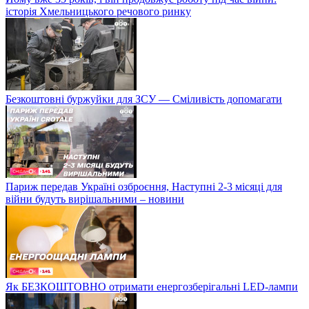
історія Хмельницького речового ринку
Безкоштовні буржуйки для ЗСУ — Сміливість допомагати
Париж передав Україні озброєння, Наступні 2-3 місяці для
війни будуть вирішальними – новини
Як БЕЗКОШТОВНО отримати енергозберігальні LED-лампи