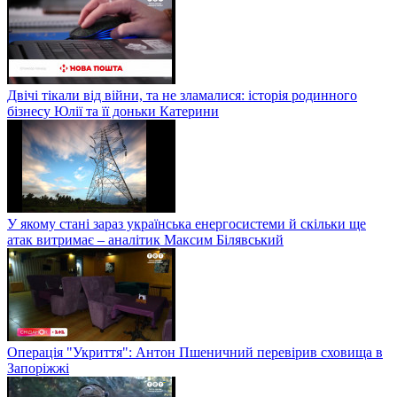
Двічі тікали від війни, та не зламалися: історія родинного
бізнесу Юлії та її доньки Катерини
У якому стані зараз українська енергосистеми й скільки ще
атак витримає – аналітик Максим Білявський
Операція "Укриття": Антон Пшеничний перевірив сховища в
Запоріжжі