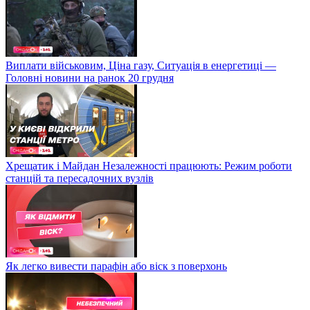
Виплати військовим, Ціна газу, Ситуація в енергетиці —
Головні новини на ранок 20 грудня
Хрещатик і Майдан Незалежності працюють: Режим роботи
станцій та пересадочних вузлів
Як легко вивести парафін або віск з поверхонь