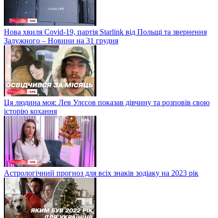
Нова хвиля Covid-19, партія Starlink від Польщі та звернення
Залужного – Новини на 31 грудня
Ця людина моя: Лев Улєсов показав дівчину та розповів свою
історію кохання
Астрологічний прогноз для всіх знаків зодіаку на 2023 рік