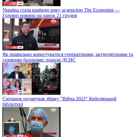
Україна стала країною року за версією The Economist —
Головні новини на ранок 21 грудня
Як правильно користуватися генераторами, акумуляторами та
газовими балонами: поради ДСНС
Сніданок подарував збірку "Війна 2022" Кобеляцький
бібліотеці