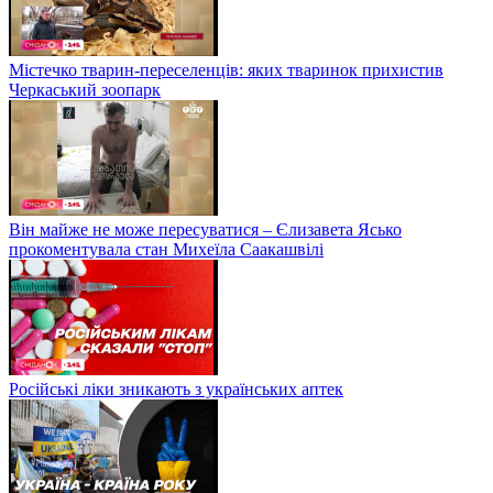
Містечко тварин-переселенців: яких тваринок прихистив
Черкаський зоопарк
Він майже не може пересуватися – Єлизавета Ясько
прокоментувала стан Михеїла Саакашвілі
Російські ліки зникають з українських аптек