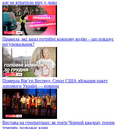
але не втратили віру у диво
Правила, які зараз потрібні кожному водію – що показує
регулювальник?
Померла Вівʼєн Вествуд, Сенат США збільшив пакет
допомоги Україні — новини
Вистава на генераторах: як театр Чорний квадрат, попри
темряву, розважає киян