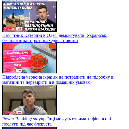
Пам'ятник Катерині в Одесі демонтували, Українські
безпілотники проти шахедів – новини
Підроблена червона ікра: як не потрапити на підробку в
магазині та перевірити її в домашніх умовах
Power Banking: як українці можуть отримати фінансові
послуги під час блекуата