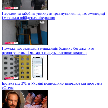
Перелом та забої: як уникнути травмування під час ожеледиці
і у скільки обійдеться лікування
Пожежа, що залишила мешканців будинку без даху: хто
ремонтуватиме і як зараз живуть власники квартир
Іпотека під 3%: в Україні повноцінно запрацювала програма
єОселя