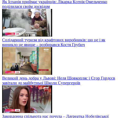
Як Іспанія приймає українців: Лікарка Ксенія Омельченко
поділилася своїм досвідом
Солідарний туризм від крафтових виробників: що це і як
виникло це явище – розбирався Костя Грубич
Великий день добра у Львові: Неля Шовкопляс і Єгор Гордєєв
завітали до майбутньої Школи Супергероїв
Закордонна спільнота нас почула – Лауреатка Нобелівської