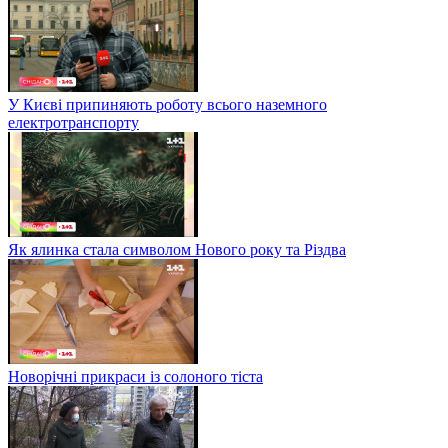
У Києві припиняють роботу всього наземного
електротранспорту
Як ялинка стала символом Нового року та Різдва
Новорічні прикраси із солоного тіста