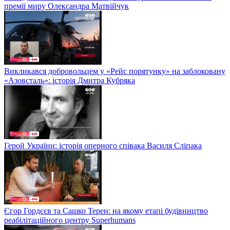
премії миру Олександра Матвійчук
Викликався добровольцем у «Рейс порятунку» на заблоковану
«Азовсталь»: історія Дмитра Кубряка
Герой України: історія оперного співака Василя Сліпака
Єгор Гордєєв та Сашко Терен: на якому етапі будівництво
реабілітаційного центру Superhumans