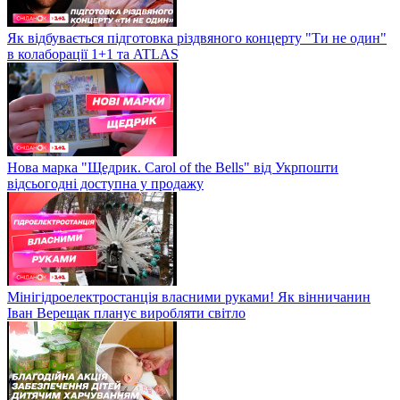
Як відбувається підготовка різдвяного концерту "Ти не один"
в колаборації 1+1 та ATLAS
Нова марка "Щедрик. Carol of the Bells" від Укрпошти
відсьогодні доступна у продажу
Мінігідроелектростанція власними руками! Як вінничанин
Іван Верещак планує виробляти світло