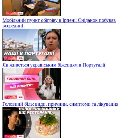
Мобільний пункт обігріву в Ірпені: Сніданок побував
всередині
Як живеться українським біженцям в Португалії
Головний біль: види, причини, симптоми та лікування