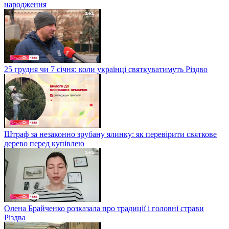
народження
25 грудня чи 7 січня: коли українці святкуватимуть Різдво
Штраф за незаконно зрубану ялинку: як перевірити святкове
дерево перед купівлею
Олена Брайченко розказала про традиції і головні страви
Різдва