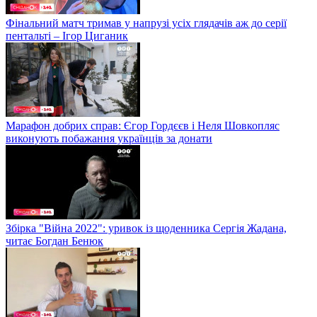
Фінальний матч тримав у напрузі усіх глядачів аж до серії
пентальті – Ігор Циганик
Марафон добрих справ: Єгор Гордєєв і Неля Шовкопляс
виконують побажання українців за донати
Збірка "Війна 2022": уривок із щоденника Сергія Жадана,
читає Богдан Бенюк