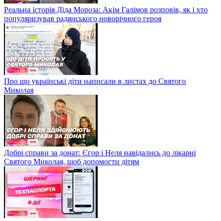
Реальна історія Діда Мороза: Акім Галімов розповів, як і хто
популяризував радянського новорічного героя
Про що українські діти написали в листах до Святого
Миколая
Добрі справи за донат: Єгор і Неля навідались до лікарні
Святого Миколая, щоб допомогти дітям