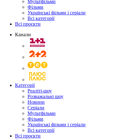
Мультфільми
Фільми
Українські фільми і серіали
Всі категорії
Всі проєкти
Канали
Категорії
Реаліті-шоу
Розважальні шоу
Новини
Серіали
Мультфільми
Фільми
Українські фільми і серіали
Всі категорії
Всі проєкти