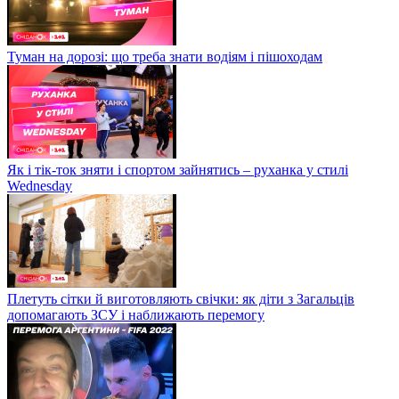
Туман на дорозі: що треба знати водіям і пішоходам
Як і тік-ток зняти і спортом зайнятись – руханка у стилі
Wednesday
Плетуть сітки й виготовляють свічки: як діти з Загальців
допомагають ЗСУ і наближають перемогу