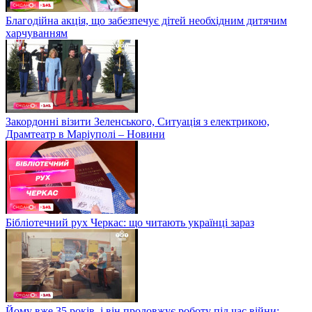
Благодійна акція, що забезпечує дітей необхідним дитячим
харчуванням
Закордонні візити Зеленського, Ситуація з електрикою,
Драмтеатр в Маріуполі – Новини
Бібліотечний рух Черкас: що читають українці зараз
Йому вже 35 років, і він продовжує роботу під час війни: