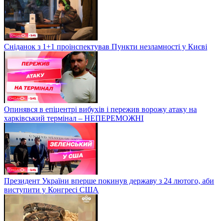
Сніданок з 1+1 проінспектував Пункти незламності у Києві
Опинявся в епіцентрі вибухів і пережив ворожу атаку на
харківський термінал – НЕПЕРЕМОЖНІ
Президент України вперше покинув державу з 24 лютого, аби
виступити у Конгресі США