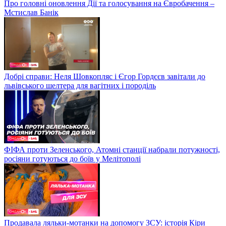
Про головні оновлення Дії та голосування на Євробачення –
Мстислав Банік
Добрі справи: Неля Шовкопляс і Єгор Гордєєв завітали до
львівського шелтера для вагітних і породіль
ФІФА проти Зеленського, Атомні станції набрали потужності,
росіяни готуються до боїв у Мелітополі
Продавала ляльки-мотанки на допомогу ЗСУ: історія Кіри