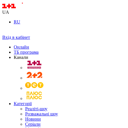
UA
RU
Вхід в кабінет
Онлайн
ТБ програма
Канали
Категорії
Реаліті-шоу
Розважальні шоу
Новини
Серіали