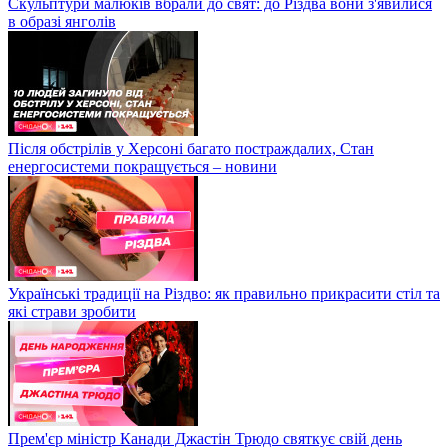
Скульптури малюків вбрали до свят: до Різдва вони з'явилися
в образі янголів
Після обстрілів у Херсоні багато постраждалих, Стан
енергосистеми покращується – новини
Українські традиції на Різдво: як правильно прикрасити стіл та
які страви зробити
Прем'єр міністр Канади Джастін Трюдо святкує свій день