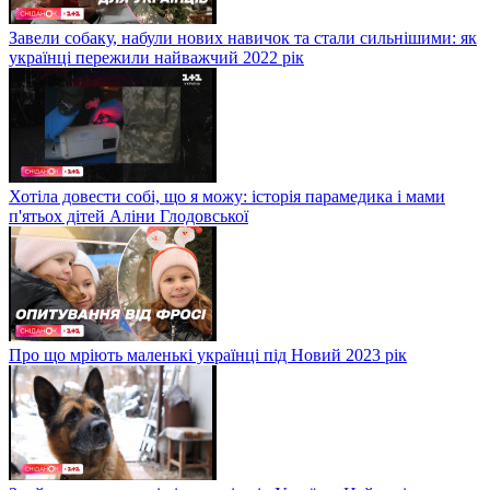
Завели собаку, набули нових навичок та стали сильнішими: як
українці пережили найважчий 2022 рік
Хотіла довести собі, що я можу: історія парамедика і мами
п'ятьох дітей Аліни Глодовської
Про що мріють маленькі українці під Новий 2023 рік