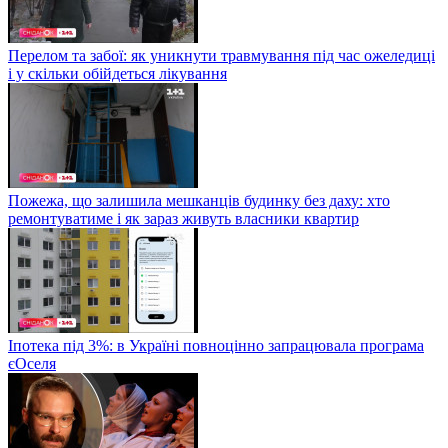
Перелом та забої: як уникнути травмування під час ожеледиці
і у скільки обійдеться лікування
Пожежа, що залишила мешканців будинку без даху: хто
ремонтуватиме і як зараз живуть власники квартир
Іпотека під 3%: в Україні повноцінно запрацювала програма
єОселя