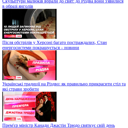
Скульптури малюків вбрали до свят: до Різдва вони з'явилися
в образі янголів
Після обстрілів у Херсоні багато постраждалих, Стан
енергосистеми покращується – новини
Українські традиції на Різдво: як правильно прикрасити стіл та
які страви зробити
Прем'єр міністр Канади Джастін Трюдо святкує свій день