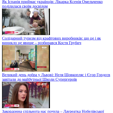
Як Іспанія приймає українців: Лікарка Ксенія Омельченко
поділилася своїм досвідом
Солідарний туризм від крафтових виробників: що це і як
виникло це явище – розбирався Костя Грубич
Великий день добра у Львові: Неля Шовкопляс і Єгор Гордєєв
завітали до майбутньої Школи Супергероїв
Закордонна спільнота нас почула – Лауреатка Нобелівської