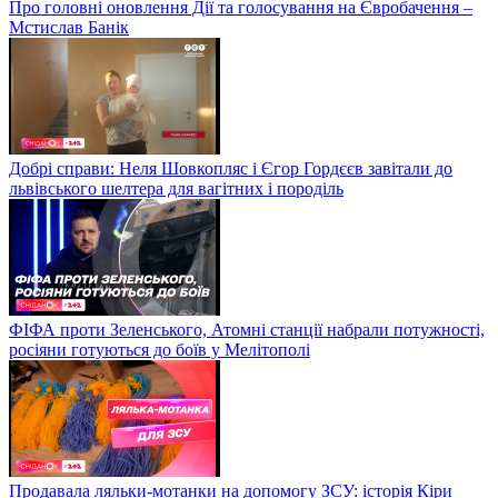
Про головні оновлення Дії та голосування на Євробачення –
Мстислав Банік
Добрі справи: Неля Шовкопляс і Єгор Гордєєв завітали до
львівського шелтера для вагітних і породіль
ФІФА проти Зеленського, Атомні станції набрали потужності,
росіяни готуються до боїв у Мелітополі
Продавала ляльки-мотанки на допомогу ЗСУ: історія Кіри