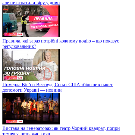
але не втратили віру у диво
Правила, які зараз потрібні кожному водію – що показує
регулювальник?
Померла Вівʼєн Вествуд, Сенат США збільшив пакет
допомоги Україні — новини
Вистава на генераторах: як театр Чорний квадрат, попри
темряву, розважає киян