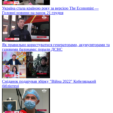
Україна стала країною року за версією The Economist —
Головні новини на ранок 21 грудня
Як правильно користуватися генераторами, акумуляторами та
газовими балонами: поради ДСНС
Сніданок подарував збірку "Війна 2022" Кобеляцький
бібліотеці