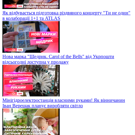
Як відбувається підготовка різдвяного концерту "Ти не один"
в колаборації 1+1 та ATLAS
Нова марка "Щедрик. Carol of the Bells" від Укрпошти
відсьогодні доступна у продажу
Мінігідроелектростанція власними руками! Як вінничанин
Іван Верещак планує виробляти світло