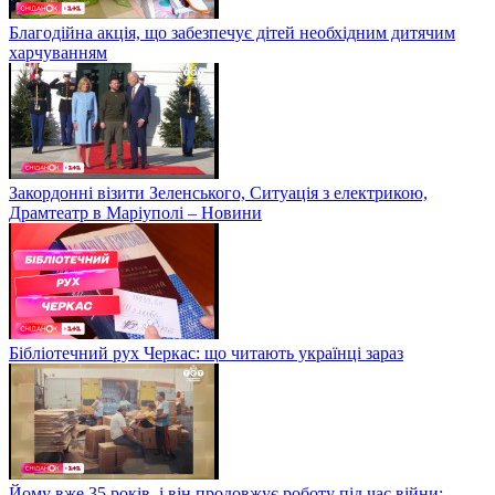
Благодійна акція, що забезпечує дітей необхідним дитячим
харчуванням
Закордонні візити Зеленського, Ситуація з електрикою,
Драмтеатр в Маріуполі – Новини
Бібліотечний рух Черкас: що читають українці зараз
Йому вже 35 років, і він продовжує роботу під час війни: