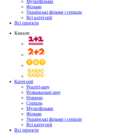
Мультфільми
Фільми
Українські фільми і серіали
Всі категорії
Всі проєкти
Канали
Категорії
Реаліті-шоу
Розважальні шоу
Новини
Серіали
Мультфільми
Фільми
Українські фільми і серіали
Всі категорії
Всі проєкти