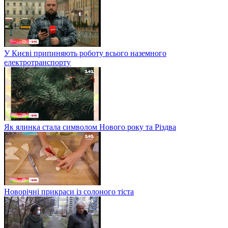
У Києві припиняють роботу всього наземного
електротранспорту
Як ялинка стала символом Нового року та Різдва
Новорічні прикраси із солоного тіста