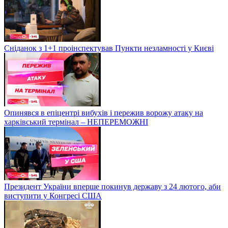
Сніданок з 1+1 проінспектував Пункти незламності у Києві
Опинявся в епіцентрі вибухів і пережив ворожу атаку на
харківський термінал – НЕПЕРЕМОЖНІ
Президент України вперше покинув державу з 24 лютого, аби
виступити у Конгресі США