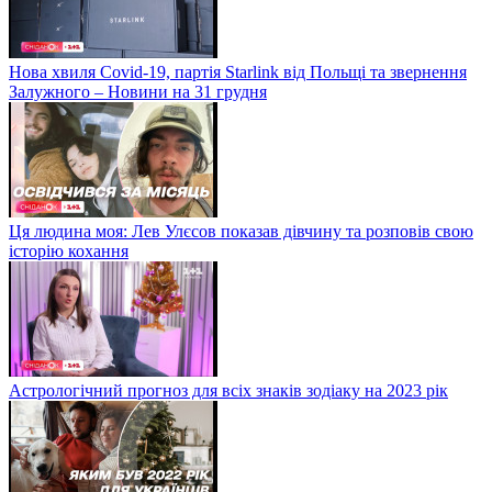
Нова хвиля Covid-19, партія Starlink від Польщі та звернення
Залужного – Новини на 31 грудня
Ця людина моя: Лев Улєсов показав дівчину та розповів свою
історію кохання
Астрологічний прогноз для всіх знаків зодіаку на 2023 рік