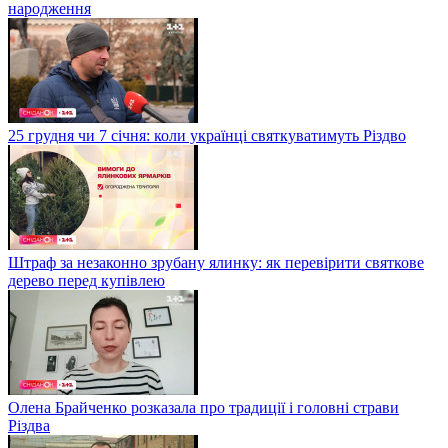
народження
25 грудня чи 7 січня: коли українці святкуватимуть Різдво
Штраф за незаконно зрубану ялинку: як перевірити святкове
дерево перед купівлею
Олена Брайченко розказала про традиції і головні страви
Різдва