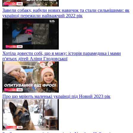
Завели собаку, набули нових навичок та стали сильнішими: як
українці пережили найважчий 2022 рік
Хотіла довести собі, що я можу: історія парамедика і мами
п'ятьох дітей Аліни Глодовської
Про що мріють маленькі українці під Новий 2023 рік