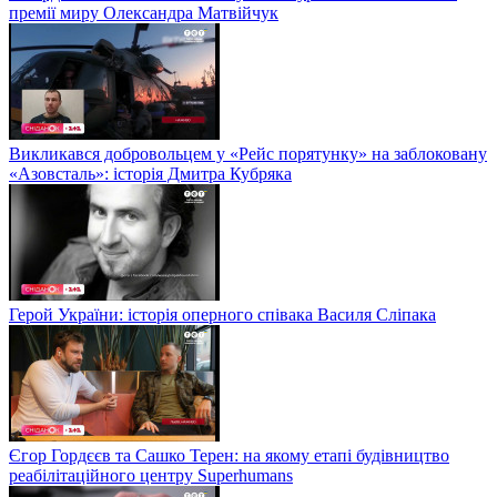
премії миру Олександра Матвійчук
Викликався добровольцем у «Рейс порятунку» на заблоковану
«Азовсталь»: історія Дмитра Кубряка
Герой України: історія оперного співака Василя Сліпака
Єгор Гордєєв та Сашко Терен: на якому етапі будівництво
реабілітаційного центру Superhumans