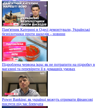
Пам'ятник Катерині в Одесі демонтували, Українські
безпілотники проти шахедів – новини
Підроблена червона ікра: як не потрапити на підробку в
магазині та перевірити її в домашніх умовах
Power Banking: як українці можуть отримати фінансові
послуги під час блекуата