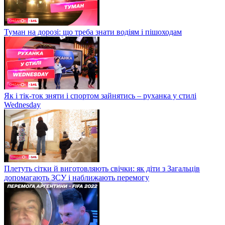
Туман на дорозі: що треба знати водіям і пішоходам
Як і тік-ток зняти і спортом зайнятись – руханка у стилі
Wednesday
Плетуть сітки й виготовляють свічки: як діти з Загальців
допомагають ЗСУ і наближають перемогу