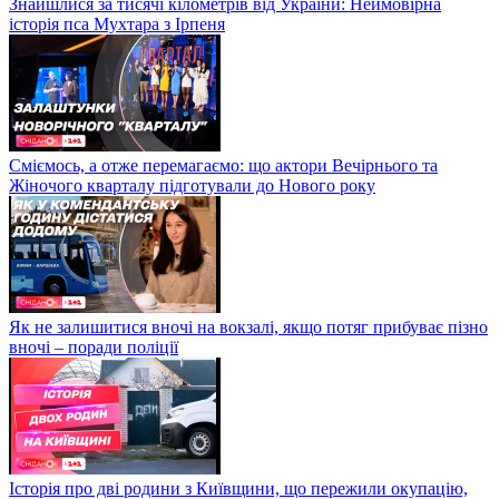
Знайшлися за тисячі кілометрів від України: Неймовірна
історія пса Мухтара з Ірпеня
Сміємось, а отже перемагаємо: що актори Вечірнього та
Жіночого кварталу підготували до Нового року
Як не залишитися вночі на вокзалі, якщо потяг прибуває пізно
вночі – поради поліції
Історія про дві родини з Київщини, що пережили окупацію,