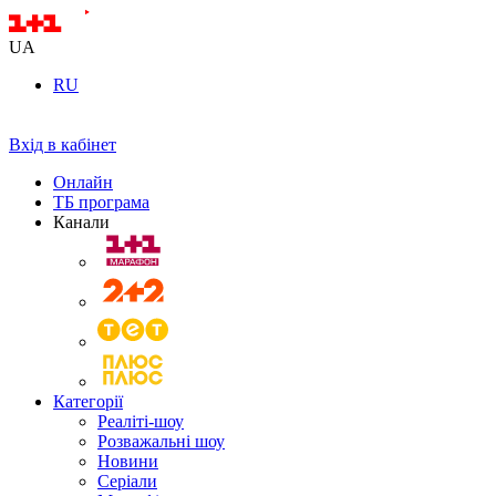
UA
RU
Вхід в кабінет
Онлайн
ТБ програма
Канали
Категорії
Реаліті-шоу
Розважальні шоу
Новини
Серіали