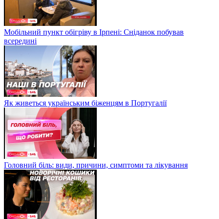
Мобільний пункт обігріву в Ірпені: Сніданок побував
всередині
Як живеться українським біженцям в Португалії
Головний біль: види, причини, симптоми та лікування