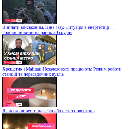
Виплати військовим, Ціна газу, Ситуація в енергетиці —
Головні новини на ранок 20 грудня
Хрещатик і Майдан Незалежності працюють: Режим роботи
станцій та пересадочних вузлів
Як легко вивести парафін або віск з поверхонь