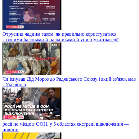
Отруєння чадним газом: як правильно користуватися
газовими балонами й пальниками й уникнути трагедії
Чи існував Дід Мороз до Радянського Союзу і який зв'язок мав
з Україною
росії не місце в ООН, у 5 областях екстрені відключення —
новини