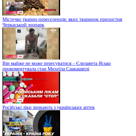
Містечко тварин-переселенців: яких тваринок прихистив
Черкаський зоопарк
Він майже не може пересуватися – Єлизавета Ясько
прокоментувала стан Михеїла Саакашвілі
Російські ліки зникають з українських аптек