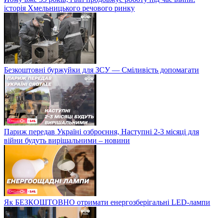
історія Хмельницького речового ринку
Безкоштовні буржуйки для ЗСУ — Сміливість допомагати
Париж передав Україні озброєння, Наступні 2-3 місяці для
війни будуть вирішальними – новини
Як БЕЗКОШТОВНО отримати енергозберігальні LED-лампи