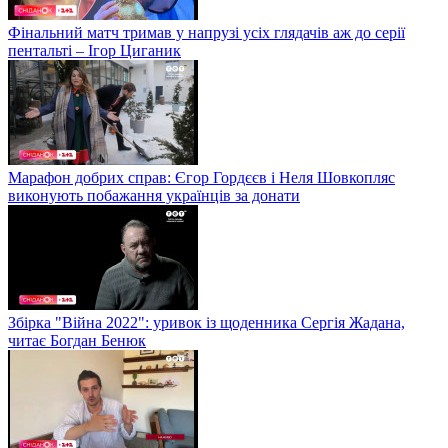
Фінальний матч тримав у напрузі усіх глядачів аж до серії
пентальті – Ігор Циганик
Марафон добрих справ: Єгор Гордєєв і Неля Шовкопляс
виконують побажання українців за донати
Збірка "Війна 2022": уривок із щоденника Сергія Жадана,
читає Богдан Бенюк