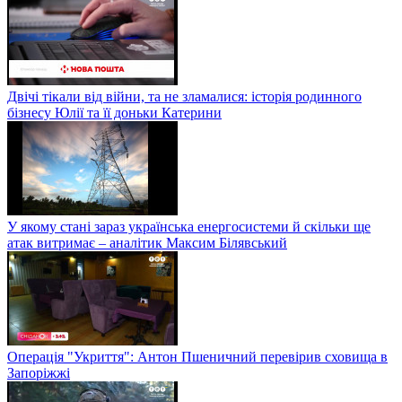
Двічі тікали від війни, та не зламалися: історія родинного
бізнесу Юлії та її доньки Катерини
У якому стані зараз українська енергосистеми й скільки ще
атак витримає – аналітик Максим Білявський
Операція "Укриття": Антон Пшеничний перевірив сховища в
Запоріжжі