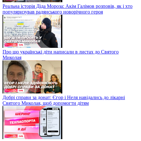
Реальна історія Діда Мороза: Акім Галімов розповів, як і хто
популяризував радянського новорічного героя
Про що українські діти написали в листах до Святого
Миколая
Добрі справи за донат: Єгор і Неля навідались до лікарні
Святого Миколая, щоб допомогти дітям